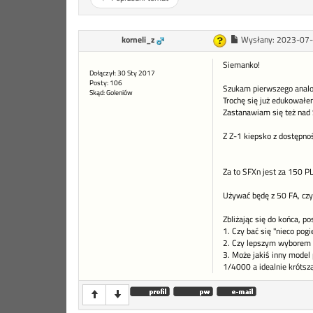
korneli_z
Wysłany:
2023-07-
Siemanko!
Dołączył: 30 Sty 2017
Posty: 106
Szukam pierwszego analo
Skąd: Goleniów
Trochę się już edukowałe
Zastanawiam się też nad
Z Z-1 kiepsko z dostępno
Za to SFXn jest za 150 PL
Używać będę z 50 FA, czy
Zbliżając się do końca, p
1. Czy bać się "nieco po
2. Czy lepszym wyborem b
3. Może jakiś inny model 
1/4000 a idealnie krótsz