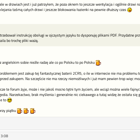
le w drzwiach jest i już patrzyłem, że poza oknem to jeszcze wentylacja i ogólnie drzwi 
lejania taśmą całych drzwi i jeszcze blokowania łazienki na pewnie dłuższy czas
trzebował instrukcję obsługi w ojczystym języku to dysponuję plikami PDF. Przydatne prz
la bo trochę pliki ważą.
z angielskim sobie nieźle radzę ale co po Polsku to po Polsku
problemem jest zakup tej fantastycznej baterii 2CR5, o ile w internecie nie ma problemu
 przed zakupem. Na szczęście nie ma rzeczy niemożliwych i już mam pewien trop więc mo
zcze te forum żyje, może i nie jakoś mocno tętni tym życiem, ale wciąż można wiele fajnych
edia. Narzekactwo, brak myślenia i generalnie nic ciekawego a tutaj widzę że ostała się
ie to
przy piątku
13:08