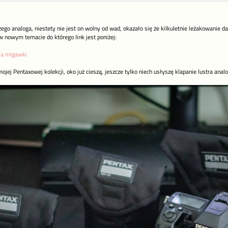
o analoga, niestety nie jest on wolny od wad, okazało się że kilkuletnie leżakowanie da
w nowym temacie do którego link jest poniżej:
la migawki
ojej Pentaxowej kolekcji, oko już cieszą, jeszcze tylko niech usłyszę klapanie lustra ana