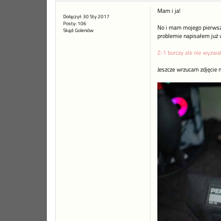
Mam i ja!
Dołączył: 30 Sty 2017
Posty: 106
No i mam mojego pierwszeg
Skąd: Goleniów
problemie napisałem już 
Z-1 burczy ale nie wyzwa
Jeszcze wrzucam zdjęcie m