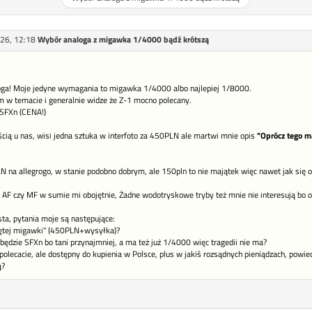
26, 12:18
Wybór analoga z migawka 1/4000 bądź krótszą
ga! Moje jedyne wymagania to migawka 1/4000 albo najlepiej 1/8000.
m w temacie i generalnie widze że Z-1 mocno polecany.
 SFXn (CENA!)
ścią u nas, wisi jedna sztuka w interfoto za 450PLN ale martwi mnie opis
"Oprócz tego ma
N na allegrogo, w stanie podobno dobrym, ale 150pln to nie majątek więc nawet jak się ok
 AF czy MF w sumie mi obojętnie, Żadne wodotryskowe tryby też mnie nie interesują bo 
osta, pytania moje są następujące:
giętej migawki" (450PLN+wysyłka)?
ędzie SFXn bo tani przynajmniej, a ma też już 1/4000 więc tragedii nie ma?
polecacie, ale dostępny do kupienia w Polsce, plus w jakiś rozsądnych pieniądzach, powie
ą?