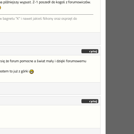
 na późniejszy wypust. Z-1 poszedł do kogoś z forumowiczów.
agnetu "K" i nawet jakieś Nikony oraz osprzęt do
je się że forum pomocne a świat mały i dzięki forumowemu
potem to już z górki