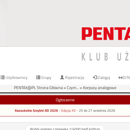
Użytkownicy
Grupy
Rejestracja
Zaloguj
D/N
PENTAX@PL Strona Główna
»
Czym...
»
Korpusy analogowe
Ogłoszenie
Kaszubskie Grzybki AD 2026
- Edycja XV -
25 do 27 września 2026
Wybór analoga z migawka 1/4000 bądź krótszą