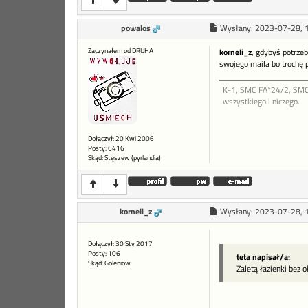
powalos
Wysłany:
2023-07-28, 
Zaczynałem od DRUHA
korneli_z
, gdybyś potrze
swojego maila bo trochę p
K-1, SMC FA*24/2, SMC 
wszystkiego i niczego.
Dołączył: 20 Kwi 2006
Posty: 6416
Skąd: Stęszew (pyrlandia)
korneli_z
Wysłany:
2023-07-28, 
Dołączył: 30 Sty 2017
Posty: 106
teta napisał/a:
Skąd: Goleniów
Zaletą łazienki bez o