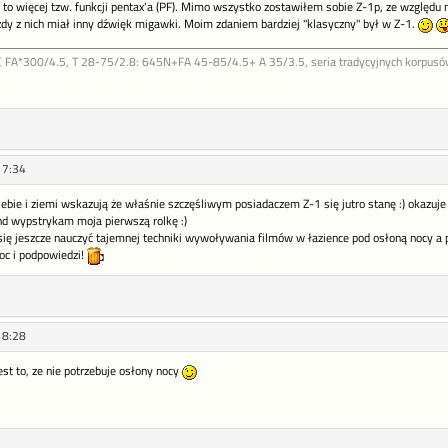
 to więcej tzw. funkcji pentax'a (PF). Mimo wszystko zostawiłem sobie Z-1p, ze względu
żdy z nich miał inny dźwięk migawki. Moim zdaniem bardziej "klasyczny" był w Z-1.
FA*300/4.5, T 28-75/2.8: 645N+FA 45-85/4.5+ A 35/3.5, seria tradycyjnych korpusów b
17:34
niebie i ziemi wskazują że właśnie szczęśliwym posiadaczem Z-1 się jutro stanę :) okazu
d wypstrykam moja pierwszą rolkę :)
 się jeszcze nauczyć tajemnej techniki wywoływania filmów w łazience pod osłoną nocy a 
oc i podpowiedzi!
18:28
est to, ze nie potrzebuje osłony nocy