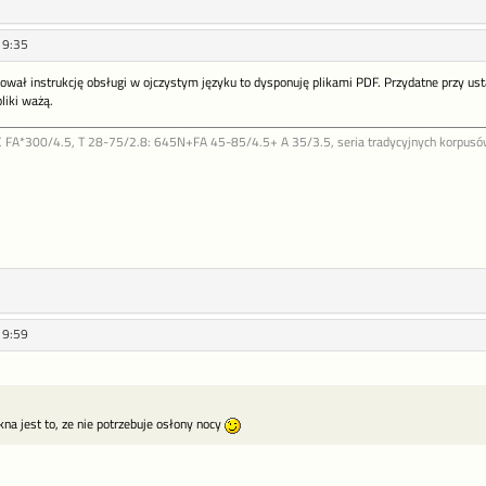
19:35
bował instrukcję obsługi w ojczystym języku to dysponuję plikami PDF. Przydatne przy us
liki ważą.
FA*300/4.5, T 28-75/2.8: 645N+FA 45-85/4.5+ A 35/3.5, seria tradycyjnych korpusów b
19:59
kna jest to, ze nie potrzebuje osłony nocy