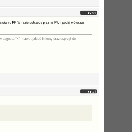
tawianiu PF. W razie potrzeby pisz na PW i podaj wówczas
agnetu "K" i nawet jakieś Nikony oraz osprzęt do