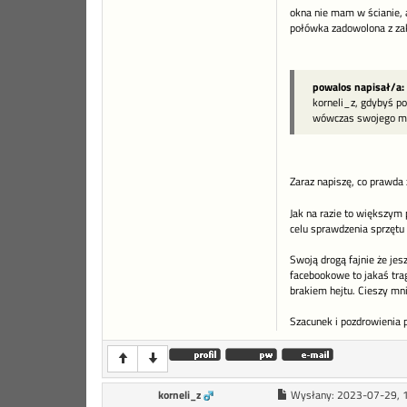
okna nie mam w ścianie, a
połówka zadowolona z zak
powalos napisał/a:
korneli_z, gdybyś po
wówczas swojego mai
Zaraz napiszę, co prawda 
Jak na razie to większym 
celu sprawdzenia sprzętu
Swoją drogą fajnie że jes
facebookowe to jakaś trag
brakiem hejtu. Cieszy mn
Szacunek i pozdrowienia 
korneli_z
Wysłany:
2023-07-29, 