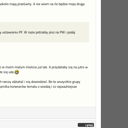
naokoło mają prześwity. A nie wiem na ile będzie moja druga
y ustawianiu PF. W razie potrzeby pisz na PW i podaj
 to w moim małym mieście już tak. A przydałaby się na jutro w
że się uda
 rzeczy zdziałać i się dowiedzieć. Bo te wszystkie grupy
 garstka koneserów tematu z wiedzą i co najważniejsze