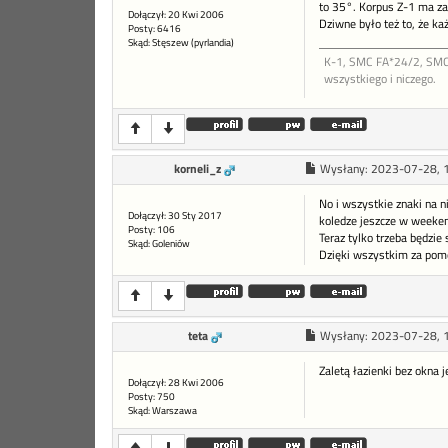
to 35°. Korpus Z-1 ma za
Dołączył: 20 Kwi 2006
Dziwne było też to, że ka
Posty: 6416
Skąd: Stęszew (pyrlandia)
K-1, SMC FA*24/2, SMC 
wszystkiego i niczego.
korneli_z
Wysłany:
2023-07-28, 
No i wszystkie znaki na 
Dołączył: 30 Sty 2017
koledze jeszcze w weeken
Posty: 106
Teraz tylko trzeba będzie
Skąd: Goleniów
Dzięki wszystkim za pom
teta
Wysłany:
2023-07-28, 
Zaletą łazienki bez okna j
Dołączył: 28 Kwi 2006
Posty: 750
Skąd: Warszawa