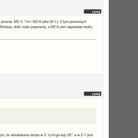
jeszcze: MZ-3, *ist i MZ-6 (aka ZX-L). Z tym pierwszym
 Pentaxa, dość mało popularny, a MZ-6 jest naprawdę niezły,
o tym, że wbudowana lampa w Z-1p kryje kąt 28° a w Z-1 jest