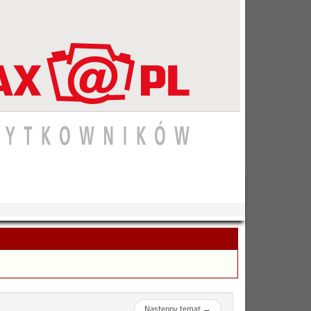
Następny temat
→