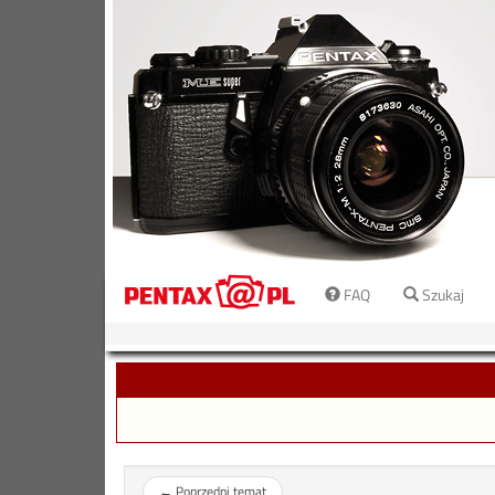
FAQ
Szukaj
←
Poprzedni temat