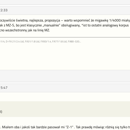
22:33
to oczywiście świetna, najlepsza, propozycja – warto wspomnieć że migawkę 1/4000 miały 
k z MZ-S, bo jest klasycznie „manualnie” obsługiwany, *ist to ostatni analogowy korpus
ocno wszechstronny jak na linię MZ.
11/4, D-FA 21/2.4 Ltd, FA31/1.8 Ltd, FA50/1.4, FA77/1.8 Ltd, FA80-320...
15:47
1)
ł. Miałem oba i jakoś tak bardzie pasował mi "Z-1" . Tak prawdę mówiąc różnią się tylk