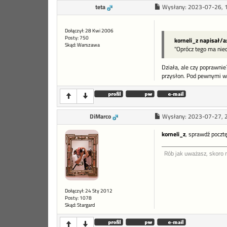
teta
Wysłany:
2023-07-26, 
Dołączył: 28 Kwi 2006
Posty: 750
korneli_z napisał/a
Skąd: Warszawa
"Oprócz tego ma niec
Działa, ale czy poprawnie
przysłon. Pod pewnymi wz
DiMarco
Wysłany:
2023-07-27, 
korneli_z
, sprawdź poczt
Rób jak uważasz, skoro n
Dołączył: 24 Sty 2012
Posty: 1078
Skąd: Stargard