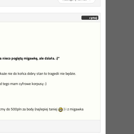
 nieco pogiętą migawkę, ale działa. :)"
aże nie do końca dobry stan to tragedii nie będzie.
od tego mam cyfrowe korpusy :)
cmy do 500pln za body (najlepiej taniej
) i z migawka