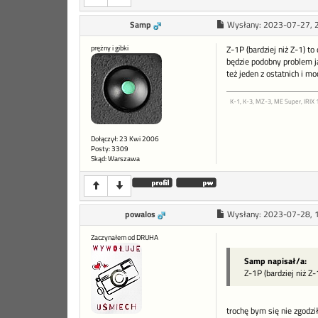
Samp
Wysłany:
2023-07-27, 
prężny i gibki
Z-1P (bardziej niż Z-1) 
będzie podobny problem ja
też jeden z ostatnich i m
K-1, K-3, MZ-3, ME Super, IRIX 
Dołączył: 23 Kwi 2006
Posty: 3309
Skąd: Warszawa
powalos
Wysłany:
2023-07-28, 
Zaczynałem od DRUHA
Samp napisał/a:
Z-1P (bardziej niż Z-
trochę bym się nie zgodzi