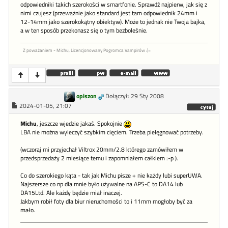
odpowiedniki takich szerokości w smartfonie. Sprawdź najpierw, jak się z
nimi czujesz (przeważnie jako standard jest tam odpowiednik 24mm i
12-14mm jako szerokokątny obiektyw). Może to jednak nie Twoja bajka,
a w ten sposób przekonasz się o tym bezboleśnie.
Z poważaniem - Michu, Licencjonowany Pogromca Vampirów :)=
opiszon
Dołączył: 29 Sty 2008
2024-01-05, 21:07
Michu
, jeszcze wjedzie jakaś. Spokojnie
LBA nie można wyleczyć szybkim cięciem. Trzeba pielęgnować potrzeby.
(wczoraj mi przyjechał Viltrox 20mm/2.8 którego zamówiłem w
przedsprzedaży 2 miesiące temu i zapomniałem całkiem :-p ).
Co do szerokiego kąta - tak jak Michu pisze + nie każdy lubi superUWA.
Najszersze co np dla mnie było używalne na APS-C to DA14 lub
DA15Ltd. Ale każdy będzie miał inaczej.
Jakbym robił foty dla biur nieruchomości to i 11mm mogłoby być za
mało.