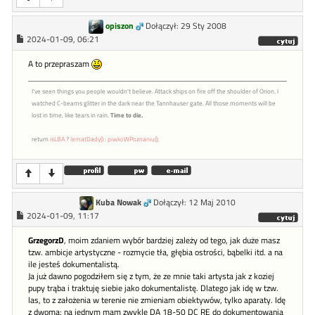
opiszon
Dołączył: 29 Sty 2008
2024-01-09, 06:21
A to przepraszam
I've seen things you people wouldn't believe. Attack ships on fire off the shoulder of Orion. I
watched C-beams glitter in the dark near the Tannhauser gate. All those moments will be
lost in time, like tears in rain.
Time to die.
return
isLBA
?
lematDady()
:
piwkoWPoznaniu()
;
Kuba Nowak
Dołączył: 12 Maj 2010
2024-01-09, 11:17
GrzegorzD
, moim zdaniem wybór bardziej zależy od tego, jak duże masz
tzw. ambicje artystyczne - rozmycie tła, głębia ostrości, bąbelki itd. a na
ile jesteś dokumentalistą.
Ja już dawno pogodziłem się z tym, że ze mnie taki artysta jak z koziej
pupy trąba i traktuję siebie jako dokumentalistę. Dlatego jak idę w tzw.
las, to z założenia w terenie nie zmieniam obiektywów, tylko aparaty. Idę
z dwoma: na jednym mam zwykle DA 18-50 DC RE do dokumentowania