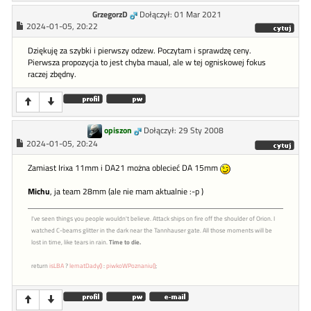
GrzegorzD
Dołączył: 01 Mar 2021
2024-01-05, 20:22
Dziękuję za szybki i pierwszy odzew. Poczytam i sprawdzę ceny.
Pierwsza propozycja to jest chyba maual, ale w tej ogniskowej fokus
raczej zbędny.
opiszon
Dołączył: 29 Sty 2008
2024-01-05, 20:24
Zamiast Irixa 11mm i DA21 można oblecieć DA 15mm
Michu
, ja team 28mm (ale nie mam aktualnie :-p )
I've seen things you people wouldn't believe. Attack ships on fire off the shoulder of Orion. I
watched C-beams glitter in the dark near the Tannhauser gate. All those moments will be
lost in time, like tears in rain.
Time to die.
return
isLBA
?
lematDady()
:
piwkoWPoznaniu()
;