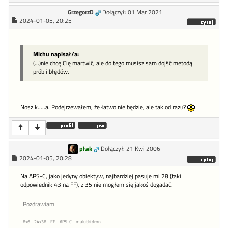
GrzegorzD
Dołączył: 01 Mar 2021
2024-01-05, 20:25
Michu napisał/a:
(...)nie chcę Cię martwić, ale do tego musisz sam dojść metodą
prób i błędów.
Nosz k.....a. Podejrzewałem, że łatwo nie będzie, ale tak od razu?
plwk
Dołączył: 21 Kwi 2006
2024-01-05, 20:28
Na APS-C, jako jedyny obiektyw, najbardziej pasuje mi 28 (taki
odpowiednik 43 na FF), z 35 nie mogłem się jakoś dogadać.
Pozdrawiam
6x6 - 24x36 - FF - APS-C - malutki dron