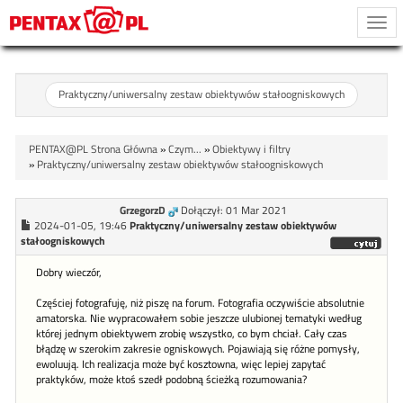
Togg
navi
Praktyczny/uniwersalny zestaw obiektywów stałoogniskowych
PENTAX@PL Strona Główna
»
Czym...
»
Obiektywy i filtry
»
Praktyczny/uniwersalny zestaw obiektywów stałoogniskowych
GrzegorzD
Dołączył: 01 Mar 2021
2024-01-05, 19:46
Praktyczny/uniwersalny zestaw obiektywów
stałoogniskowych
Dobry wieczór,
Częściej fotografuję, niż piszę na forum. Fotografia oczywiście absolutnie
amatorska. Nie wypracowałem sobie jeszcze ulubionej tematyki według
której jednym obiektywem zrobię wszystko, co bym chciał. Cały czas
błądzę w szerokim zakresie ogniskowych. Pojawiają się różne pomysły,
ewoluują. Ich realizacja może być kosztowna, więc lepiej zapytać
praktyków, może ktoś szedł podobną ścieżką rozumowania?