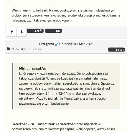
Wiem, wiem, to był żart. Nawet posłużyłem się pismem obrazkowym
ulubionym i stosowanym jako jedyny środek ekspresji przez wspólczesną
młodzież, czyli tak zwanym emotikonem.
GrzegorzD
Dołączył: 01 Mar 2021
2024-01-05, 21:14
Michu napisał/a:
(...)Grzegorz - jeżeli miałbym doradzać. Serio potrzebujesz aż
takiej szerokości? Wiem, że kusi, jeśli nie miałeś, ale masz
zapewne odpowiedniki takich szerokości w smartfonie. Sprawdź
najpierw, jak się z nimi czujesz (przeważnie jako standard jest
tam odpowiednik 24mm i 12-14mm jako szerokokątny
obiektyw). Może to jednak nie Twoja bajka, a w ten sposób
przekonasz się o tym bezboleśnie.
Szerokość kusi. Czasem brakuje szerokości przy zdjęciach w
pomieszczeniach. Zanim wydam pieniądze, wolę popytać, wszak to nie