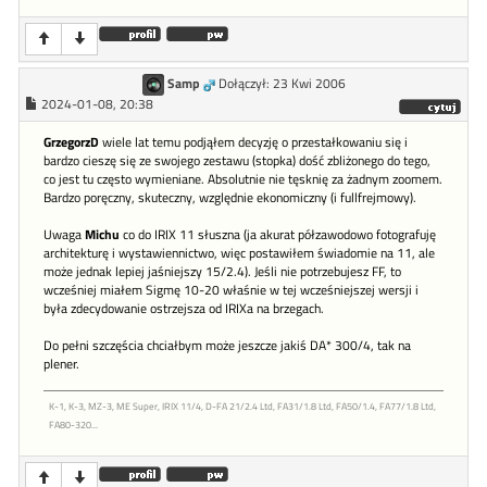
Samp
Dołączył: 23 Kwi 2006
2024-01-08, 20:38
GrzegorzD
wiele lat temu podjąłem decyzję o przestałkowaniu się i
bardzo cieszę się ze swojego zestawu (stopka) dość zbliżonego do tego,
co jest tu często wymieniane. Absolutnie nie tęsknię za żadnym zoomem.
Bardzo poręczny, skuteczny, względnie ekonomiczny (i fullfrejmowy).
Uwaga
Michu
co do IRIX 11 słuszna (ja akurat półzawodowo fotografuję
architekturę i wystawiennictwo, więc postawiłem świadomie na 11, ale
może jednak lepiej jaśniejszy 15/2.4). Jeśli nie potrzebujesz FF, to
wcześniej miałem Sigmę 10-20 właśnie w tej wcześniejszej wersji i
była zdecydowanie ostrzejsza od IRIXa na brzegach.
Do pełni szczęścia chciałbym może jeszcze jakiś DA* 300/4, tak na
plener.
K-1, K-3, MZ-3, ME Super, IRIX 11/4, D-FA 21/2.4 Ltd, FA31/1.8 Ltd, FA50/1.4, FA77/1.8 Ltd,
FA80-320...