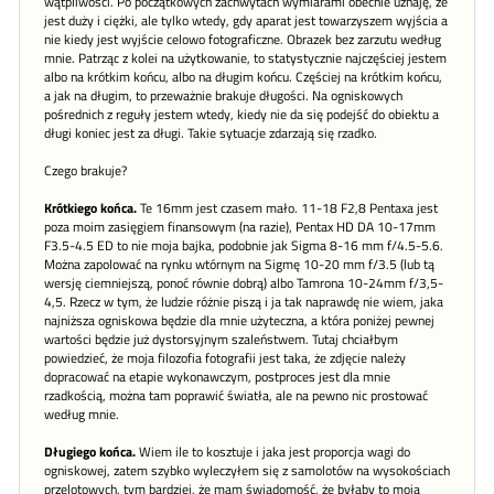
wątpliwości. Po początkowych zachwytach wymiarami obecnie uznaję, że
jest duży i ciężki, ale tylko wtedy, gdy aparat jest towarzyszem wyjścia a
nie kiedy jest wyjście celowo fotograficzne. Obrazek bez zarzutu według
mnie. Patrząc z kolei na użytkowanie, to statystycznie najczęściej jestem
albo na krótkim końcu, albo na długim końcu. Częściej na krótkim końcu,
a jak na długim, to przeważnie brakuje długości. Na ogniskowych
pośrednich z reguły jestem wtedy, kiedy nie da się podejść do obiektu a
długi koniec jest za długi. Takie sytuacje zdarzają się rzadko.
Czego brakuje?
Krótkiego końca.
Te 16mm jest czasem mało. 11-18 F2,8 Pentaxa jest
poza moim zasięgiem finansowym (na razie), Pentax HD DA 10-17mm
F3.5-4.5 ED to nie moja bajka, podobnie jak Sigma 8-16 mm f/4.5-5.6.
Można zapolować na rynku wtórnym na Sigmę 10-20 mm f/3.5 (lub tą
wersję ciemniejszą, ponoć równie dobrą) albo Tamrona 10-24mm f/3,5-
4,5. Rzecz w tym, że ludzie różnie piszą i ja tak naprawdę nie wiem, jaka
najniższa ogniskowa będzie dla mnie użyteczna, a która poniżej pewnej
wartości będzie już dystorsyjnym szaleństwem. Tutaj chciałbym
powiedzieć, że moja filozofia fotografii jest taka, że zdjęcie należy
dopracować na etapie wykonawczym, postproces jest dla mnie
rzadkością, można tam poprawić światła, ale na pewno nic prostować
według mnie.
Długiego końca.
Wiem ile to kosztuje i jaka jest proporcja wagi do
ogniskowej, zatem szybko wyleczyłem się z samolotów na wysokościach
przelotowych, tym bardziej, że mam świadomość, że byłaby to moja