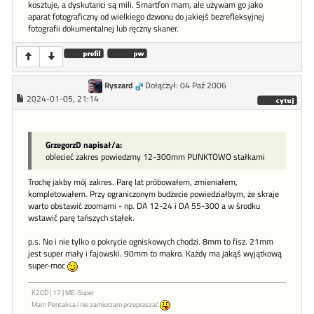
kosztuje, a dyskutanci są mili. Smartfon mam, ale używam go jako
aparat fotograficzny od wielkiego dzwonu do jakiejś bezrefleksyjnej
fotografii dokumentalnej lub ręczny skaner.
Ryszard
Dołączył: 04 Paź 2006
2024-01-05, 21:14
GrzegorzD napisał/a:
oblecieć zakres powiedzmy 12-300mm PUNKTOWO stałkami
Trochę jakby mój zakres. Parę lat próbowałem, zmieniałem,
kompletowałem. Przy ograniczonym budżecie powiedziałbym, że skraje
warto obstawić zoomami - np. DA 12-24 i DA 55-300 a w środku
wstawić parę tańszych stałek.
p.s. No i nie tylko o pokrycie ogniskowych chodzi. 8mm to fisz. 21mm
jest super mały i fajowski. 90mm to makro. Każdy ma jakąś wyjątkową
super-moc
K20D | 17 | ME-Super
Mam Pentaksa i nie zamierzam przepraszać