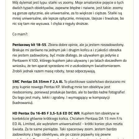
Mój dylemat jest typu: stałki vs zoomy. Moje amatorskie pojęcie o tych
dwóch typach obiektywów, zapewne błędne i naiwne, jest takie: zoomy
są gorsze optycznie, ale uniwersalne, za to większe i cięższe. Stałki są
mniej uniwersalne, ale lepsze optycznie, mniejsze, lżejsze i trwalsze, bo
nic się tam nie wysuwa. I chyba z reguły droższe.
Co mam?:
Pentaxowy kit 18-55
. Zbiera dobre opinie, ale ja jestem niezadowolony.
Brakuje mi zarówno na jednym jak i drugim końcu a i z jakości obrazka
nie jestem zadowolony, być może dlatego, że używałem go jedynie z
Pentaxem K10D, którego kupiłem jako używany i po latach doszedłem do
wniosku, że ten aparat sprzedano mi z uszkodzonym światłomierzem.
Zrobili jednak razem masę roboty, teraz odpoczywają.
SMC Pentax DA 35mm F 2,4 Al.
To plastikowe szaleństwo dorzucono mi
przy kupnie nowego Pentax KP. Według mnie ten obiektyw jest
niedoceniony, ponieważ produkuje bardzo, ale to bardzo ładne fotografie!
Do tego jest mały, lekki i zgrabny. I wymagający w kompozycji
(kadrowaniu).
HD Pentax Da 16-85 F 3,5-5,6 ED DC WR
. Kupiłem ten obiektyw w
kontekście głównie krótkiego końca. Chciałem Pentaxa DA 15 mm F/4
ED AL Limited, ale wybrałem uniwersalność - krótki koniec plus reszta
świata. Za te same pieniądze. Taki spacerowy zoom. Jestem bardzo
zadowolony z tego obiektywu, ale po czasie pojawiły się pewne