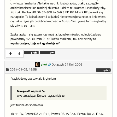
chwilowa fanaberia. Ale takie wycinki krajobrazów, ptaki, szczegóły
architektoniczne lub rzadziej zbliżenia ludzi to te 300mm już obsłużyłoby.
No i taki Pentax HD DA 55-300 F4.5-6.3 ED PPLM WR RE pojawił się
na tapecie. To jednak zoom i to jakieś niekonwencjonalne x5,5 i nie wiem,
czy takie fajne jak podobna krotność w 16-85? No i jakoś tam zazębiałby
się z tym, co mam.
Zastanawiam się zatem, czy można, brzydko mówiąc, oblecieć zakres
powiedzmy 12-300mm PUNKTOWO stałkami, tak aby byłoby to
wystarczające, lżejsze i zgrabniejsze
?
plwk
Dołączył: 21 Kwi 2006
2024-01-05, 19:58
Przykładowy zestaw ale kryterium
GrzegorzD napisał/a:
wystarczające, lżejsze i zgrabniejsze
jest trudne do spełnienia.
Irix 11 F4, Pentax DA 21 F3.2, Pentax DA 35 F2.4, Pentax DA 70 F 2.4,