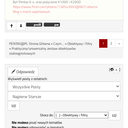
Był Pentax K-x, oraz pożyczone K1000 i K200D
https://www.flickr.com/photos/138543993@N07/albums
Blog o moich wędrówkach.
1
2
»
PENTAX@PL Strona Główna
»
Czym...
»
Obiektywy i filtry
»
Praktyczny/uniwersalny zestaw obiektywów
stałoogniskowych
[
]
X
Odpowiedz
Wyświetl posty z ostatnich:
Skocz do:
Nie możesz
pisać nowych tematów
Nie możesz
odpowiadać w tematach