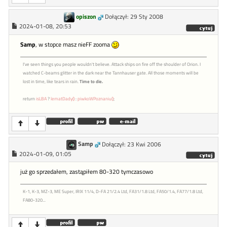
opiszon
Dołączył: 29 Sty 2008
2024-01-08, 20:53
Samp
, w stopce masz nieFF zooma
I've seen things you people wouldn't believe. Attack ships on fire off the shoulder of Orion. I
watched C-beams glitter in the dark near the Tannhauser gate. All those moments will be
lost in time, like tears in rain.
Time to die.
return
isLBA
?
lematDady()
:
piwkoWPoznaniu()
;
Samp
Dołączył: 23 Kwi 2006
2024-01-09, 01:05
już go sprzedałem, zastąpiłem 80-320 tymczasowo
K-1, K-3, MZ-3, ME Super, IRIX 11/4, D-FA 21/2.4 Ltd, FA31/1.8 Ltd, FA50/1.4, FA77/1.8 Ltd,
FA80-320...