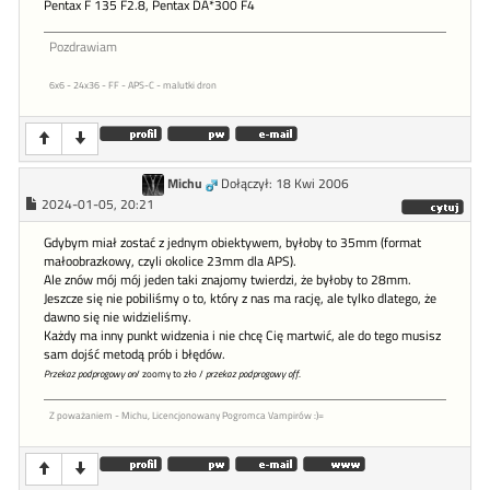
Pentax F 135 F2.8, Pentax DA*300 F4
Pozdrawiam
6x6 - 24x36 - FF - APS-C - malutki dron
Michu
Dołączył: 18 Kwi 2006
2024-01-05, 20:21
Gdybym miał zostać z jednym obiektywem, byłoby to 35mm (format
małoobrazkowy, czyli okolice 23mm dla APS).
Ale znów mój mój jeden taki znajomy twierdzi, że byłoby to 28mm.
Jeszcze się nie pobiliśmy o to, który z nas ma rację, ale tylko dlatego, że
dawno się nie widzieliśmy.
Każdy ma inny punkt widzenia i nie chcę Cię martwić, ale do tego musisz
sam dojść metodą prób i błędów.
Przekaz podprogowy on
/ zoomy to zło /
przekaz podprogowy off
.
Z poważaniem - Michu, Licencjonowany Pogromca Vampirów :)=