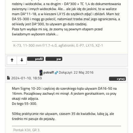
rodziny i widoczków, a na drugim - DA*300 + TC 1,4 do dokumentowania
zwierzyny i innych widoczków. Ale... ale jak idę do jaskini, to w walizce
mam DA*11-18, a w kieszeni LX15 do szybkich zdjęć i zbliżeń. Mam też
DA 55-300 i mogę go polecić, natomiast trzeba znać jego ograniczenia, a
od kiedy jest DA*300, to używam go dużo rzadziej.
Poza tym wydaje mi się, że zoomy są pewnym etapem przed
świadomym wyborem stałek...
K-73, 11-300 mm f/1.7-4.0, agfatroniki, E-P7, LX15, XZ-1
potraff
Dołączył: 22 Maj 2016
2024-01-10, 18:59
Mam Sigmę 10-20 i częściej do szerokiego kąta używam DA16-50 na
16mm. Początkowy zachwyt mi minął. A jestem gorołazikiem, co przy
okazji robi zdjęcia.
Do tego 55-300.
50tkę praktycznie nie używam, czasem 35 do kwiatków, lubię ją, ale
średnio mi pasuje do pejzaży.
Pentak K3II, GR 3.