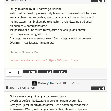
2024-01-05, 20:57
Długo miałem 16-85 i bardzo go lubiłem.
Załatwiał bardzo duży zakres. Gdy brakowało długiego końca to tylko
zmiana obiektywu na dłuższy ale to by)y przypadki natomiast szeroki
koniec czasem jak brakowało to klikałem z reki dwa lub 3 zdjecia i
skladałem w domu panorame.
Jak poszukasz tu na forum to znajdziesz pewnie jakies obrazki
porownujace różne ogniskowe.
Chyba gdzies wrzucałem obrazek 16mm z tego szkla i poruwnałem z
DA15mm i cos jeszcze nie pamietam
Morituri Nolumus Mori
www.rivelv.deviantart.com
/
https://500px.com/rivelv
Michu
Dołączył: 18 Kwi 2006
2024-01-05, 21:05
Opi - a masz taką milusią i stosunkowo tanią
dwudziestkęósemkędwazero w swoim nowym systemie...
Grzegorz - jeżeli miałbym doradzać. Serio potrzebujesz aż takiej
szerokości? Wiem, że kusi, jeśli nie miałeś, ale masz zapewne