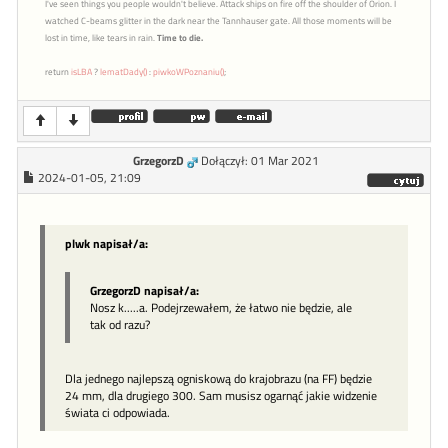
I've seen things you people wouldn't believe. Attack ships on fire off the shoulder of Orion. I
watched C-beams glitter in the dark near the Tannhauser gate. All those moments will be
lost in time, like tears in rain.
Time to die.
return
isLBA
?
lematDady()
:
piwkoWPoznaniu()
;
GrzegorzD
Dołączył: 01 Mar 2021
2024-01-05, 21:09
plwk napisał/a:
GrzegorzD napisał/a:
Nosz k.....a. Podejrzewałem, że łatwo nie będzie, ale
tak od razu?
Dla jednego najlepszą ogniskową do krajobrazu (na FF) będzie
24 mm, dla drugiego 300. Sam musisz ogarnąć jakie widzenie
świata ci odpowiada.