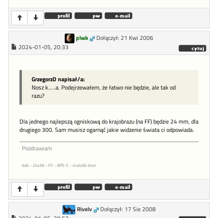
plwk
Dołączył: 21 Kwi 2006
2024-01-05, 20:33
GrzegorzD napisał/a:
Nosz k.....a. Podejrzewałem, że łatwo nie będzie, ale tak od
razu?
Dla jednego najlepszą ogniskową do krajobrazu (na FF) będzie 24 mm, dla
drugiego 300. Sam musisz ogarnąć jakie widzenie świata ci odpowiada.
Pozdrawiam
6x6 - 24x36 - FF - APS-C - malutki dron
Rivelv
Dołączył: 17 Sie 2008