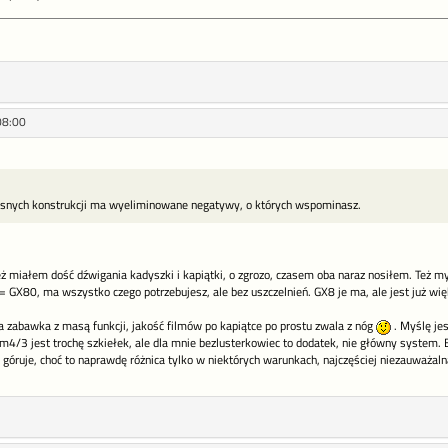
08:00
snych konstrukcji ma wyeliminowane negatywy, o których wspominasz.
ż miałem dość dźwigania kadyszki i kapiątki, o zgrozo, czasem oba naraz nosiłem. Też my
GX80, ma wszystko czego potrzebujesz, ale bez uszczelnień. GX8 je ma, ale jest już więk
a zabawka z masą funkcji, jakość filmów po kapiątce po prostu zwala z nóg
. Myślę je
m4/3 jest trochę szkiełek, ale dla mnie bezlusterkowiec to dodatek, nie główny system. 
e góruje, choć to naprawdę różnica tylko w niektórych warunkach, najczęściej niezauważalna