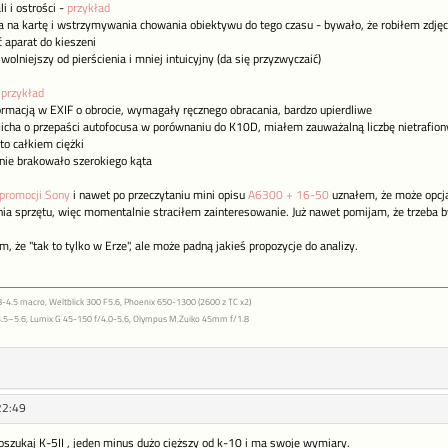
li i ostrości -
przykład
ia na kartę i wstrzymywania chowania obiektywu do tego czasu - bywało, że robiłem zdję
aparat do kieszeni
olniejszy od pierścienia i mniej intuicyjny (da się przyzwyczaić)
-
przykład
formacją w EXIF o obrocie, wymagały ręcznego obracania, bardzo upierdliwe
ha o przepaści autofocusa w porównaniu do K10D, miałem zauważalną liczbę nietrafionych 
to całkiem ciężki
nie brakowało szerokiego kąta
 promocji Sony
i nawet po przeczytaniu mini opisu
A6300 + 16-50
uznałem, że może opcja
ia sprzętu, więc momentalnie straciłem zainteresowanie. Już nawet pomijam, że trzeba by
m, że "tak to tylko w Erze", ale może padną jakieś propozycje do analizy.
-4.5 macro, Weltblick 300 F5.6, Phoenix 650-1300 (2600 z TC x2)
.5–5.6, Lumix G 45-150 f/4.0-5.6, Olympus M.Zuiko 45mm f/1.8
22:49
oszukaj K-5II , jeden minus dużo cięższy od k-10 i ma swoje wymiary.