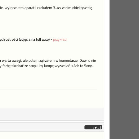
cie, wyłączałem aparat i czekałem 3..4s zanim obiektyw się
ostrości (zdjęcia na full auto) -
przykład
 warta uwagi, ale potem zajrzałem w komentarze. Dawno nie
 farbę skrobać ze stopki by lampę wyzwalać ;) Ach to Sony...