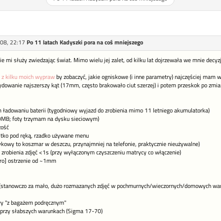
08, 22:17
Po 11 latach Kadyszki pora na coś mniejszego
e mi służy zwiedzając świat. Mimo wielu jej zalet, od kilku lat dojrzewała we mnie decy
i z kilku moich wypraw
by zobaczyć, jakie ogniskowe (i inne parametry) najczęściej mam w 
dowanie najszerszy kąt (17mm, często brakowało ciut szerzej) i potem przeskok po zmi
ym ładowaniu baterii (tygodniowy wyjazd do zrobienia mimo 11 letniego akumulatorka)
0MB; foty trzymam na dysku sieciowym)
zość
ystko pod ręką, rzadko używane menu
ykowy to koszmar w deszczu, przynajmniej na telefonie, praktycznie nieużywalne)
 zrobienia zdjęć <1s (przy wyłączonym czyszczeniu matrycy co włączenie)
ro] ostrzenie od ~1mm
(stanowczo za mało, dużo rozmazanych zdjęć w pochmurnych/wieczornych/domowych wa
wy "z bagażem podręcznym"
 przy słabszych warunkach (Sigma 17-70)