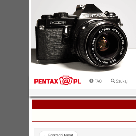
FAQ
Szukaj
←
Poprzedni temat