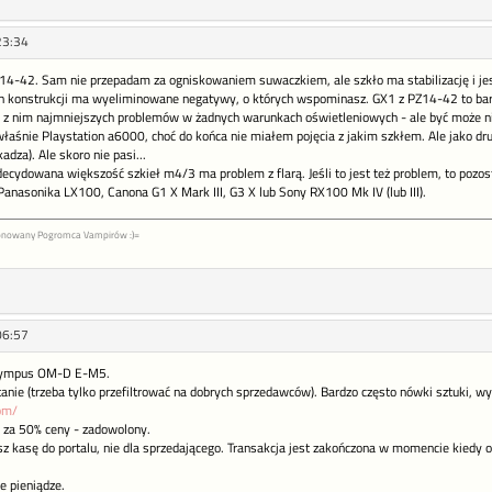
23:34
4-42. Sam nie przepadam za ogniskowaniem suwaczkiem, ale szkło ma stabilizację i jes
konstrukcji ma wyeliminowane negatywy, o których wspominasz. GX1 z PZ14-42 to bardz
 z nim najmniejszych problemów w żadnych warunkach oświetleniowych - ale być może ni
właśnie Playstation a6000, choć do końca nie miałem pojęcia z jakim szkłem. Ale jako dr
adza). Ale skoro nie pasi...
ecydowana większość szkieł m4/3 ma problem z flarą. Jeśli to jest też problem, to pozosta
anasonika LX100, Canona G1 X Mark III, G3 X lub Sony RX100 Mk IV (lub III).
jonowany Pogromca Vampirów :)=
06:57
Olympus OM-D E-M5.
nie (trzeba tylko przefiltrować na dobrych sprzedawców). Bardzo często nówki sztuki, wy
om/
k za 50% ceny - zadowolony.
asz kasę do portalu, nie dla sprzedającego. Transakcja jest zakończona w momencie kiedy 
e pieniądze.