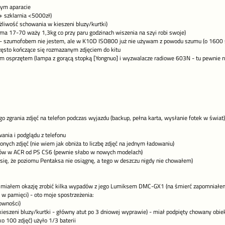
ym aparacie
+ szklarnia <5000zł)
żliwość schowania w kieszeni bluzy/kurtki)
a 17-70 waży 1,3kg co przy paru godzinach wiszenia na szyi robi swoje)
- szumofobem nie jestem, ale w K10D ISO800 już nie używam z powodu szumu (o 1600 s
ęsto kończące się rozmazanym zdjęciem do kitu
m osprzętem (lampa z gorącą stopką [Yongnuo] i wyzwalacze radiowe 603N - tu pewnie nie
o zgrania zdjęć na telefon podczas wyjazdu (backup, pełna karta, wysłanie fotek w świat
ania i podglądu z telefonu
onych zdjęć (nie wiem jak obniża to liczbę zdjęć na jednym ładowaniu)
ów w ACR od PS CS6 (pewnie słabo w nowych modelach)
 się, że poziomu Pentaksa nie osiągnę, a tego w deszczu nigdy nie chowałem)
 miałem okazję zrobić kilka wypadów z jego Lumiksem DMC-GX1 (na śmierć zapomniałem j
i w pamięci) - oto moje spostrzeżenia:
owności)
kieszeni bluzy/kurtki - główny atut po 3 dniowej wyprawie) - miał podpięty chowany obi
ko 100 zdjęć) użyło 1/3 baterii