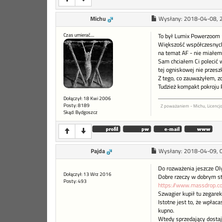
Michu
Wysłany:
2018-04-08, 
Czas umierać....
To był Lumix Powerzoom 1
Większość współczesnych 
na temat AF - nie miałem
Sam chciałem Ci polecić 
tej ogniskowej nie przeszk
Z tego, co zauważyłem, zd
Tudzież kompakt pokroju P
Dołączył: 18 Kwi 2006
Posty: 8189
Z poważaniem - Michu, Licenc
Skąd: Bydgoszcz
Pajda
Wysłany:
2018-04-09, 
Do rozważenia jeszcze 
Dołączył: 13 Wrz 2016
Dobre rzeczy w dobrym sta
Posty: 493
https://www.massdrop.c
Szwagier kupił tu zegare
Istotne jest to, że wpłac
kupno.
Wtedy sprzedający dostaj