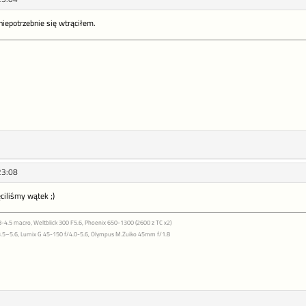
 niepotrzebnie się wtrąciłem.
23:08
ęciliśmy wątek ;)
-4.5 macro, Weltblick 300 F5.6, Phoenix 650-1300 (2600 z TC x2)
.5–5.6, Lumix G 45-150 f/4.0-5.6, Olympus M.Zuiko 45mm f/1.8