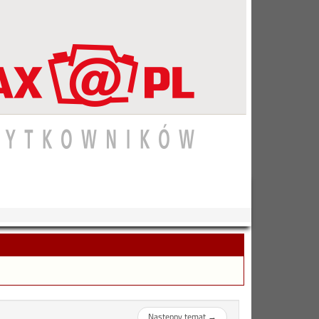
Następny temat
→