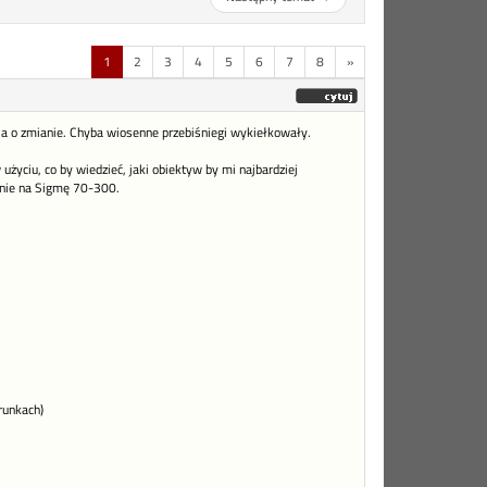
1
2
3
4
5
6
7
8
»
zja o zmianie. Chyba wiosenne przebiśniegi wykiełkowały.
użyciu, co by wiedzieć, jaki obiektyw by mi najbardziej
anie na Sigmę 70-300.
runkach)