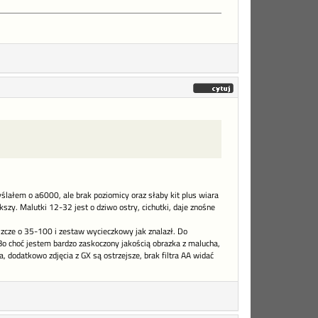
ślałem o a6000, ale brak poziomicy oraz słaby kit plus wiara
szy. Malutki 12-32 jest o dziwo ostry, cichutki, daje znośne
szcze o 35-100 i zestaw wycieczkowy jak znalazł. Do
Bo choć jestem bardzo zaskoczony jakością obrazka z malucha,
, dodatkowo zdjęcia z GX są ostrzejsze, brak filtra AA widać