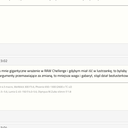
23:02
na mnie gigantyczne wrażenie w RAW Chellenge i gdybym miał iść w lustrzankę, to byłaby 
argumenty przemawiające za zmianą, to mniejsza waga i gabaryt, stąd dział bezlusterkow
-4.5 macro, Weltblick 300 F5.6, Phoenix 650-1300 (2600 z TC x2)
.5–5.6, Lumix G 45-150 f/4.0-5.6, Olympus M.Zuiko 45mm f/1.8
23:04