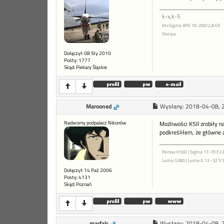
k-x,k-5
kit+Sigma APO 70-200/2,8 EX
Sherpa
Dołączył: 08 Sty 2010
Posty: 1777
Skąd: Piekary Śląskie
Marooned
Wysłany:
2018-04-08, 
Nadworny podpalacz Nikonów
Możliwości K5II zrobiły 
podkreśliłem, że główne 
Pentax K10D | Sigma 17-70 F2.8
Lumix GX80 | Lumix G 12–32 f/3
Dołączył: 14 Paź 2006
Posty: 4131
Skąd: Poznań
marfalc
Wysłany:
2018-04-08, 