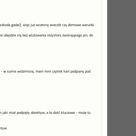
zkoda gadać), więc już wczesny wieczór czy domowe warunki
 obejdzie się bez wlutowania rezystora zwierającego pin, do
) - w sumie widzimisię, mam mini czytnik kart podpiany pod
aki miał podpięty obiektyw, a to dość kluczowe - może tu
ektyw