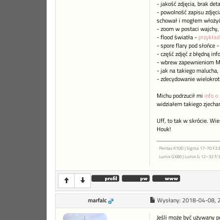
- jakość zdjęcia, brak deta
- powolność zapisu zdjęc
schował i mogłem włożyć 
- zoom w postaci wajchy, w
- flood światła -
przykład
- spore flary pod słońce 
- część zdjęć z błędną in
- wbrew zapewnieniom Mic
- jak na takiego malucha, 
- zdecydowanie wielokrot
Michu podrzucił mi
info o
widziałem takiego zjechan
Uff, to tak w skrócie. Wie
Houk!
Pentax K10D | Sigma 17-70 F2.8
Lumix GX80 | Lumix G 12–32 f/3
marfalc
Wysłany:
2018-04-08, 
Jeśli może być używany p