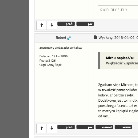
K10D, OLY E-PL3
Robert
Wysłany:
2018-04-09, 
anonimowy ambasador pentaksa
Dołączył: 19 Lis 2006
Michu napisał/a:
Posty: 2126
Większość współcze
Skąd: Górny Śląsk
Zgadzam się z Michem, te
w trwałość panasoników = 
kolory, af bardzo szybki.
Dodatkowo jest to milutk
poważnego focenia też w 
to matryca kapiątki ciągl
od razu.