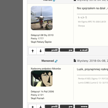
Nie spojrzałem na dział ,
k-x,k-5
kit+Sigma APO 70-200/2,8 EX
Sherpa
Dołączył: 08 Sty 2010
Posty: 1777
Skąd: Piekary Śląskie
Marooned
Wysłany:
2018-04-08, 
Nadworny podpalacz Nikonów
Luzik, przynajmniej rozkr
Pentax K10D | Sigma 17-70 F2.8
Lumix GX80 | Lumix G 12–32 f/3
Dołączył: 14 Paź 2006
Posty: 4131
Skąd: Poznań