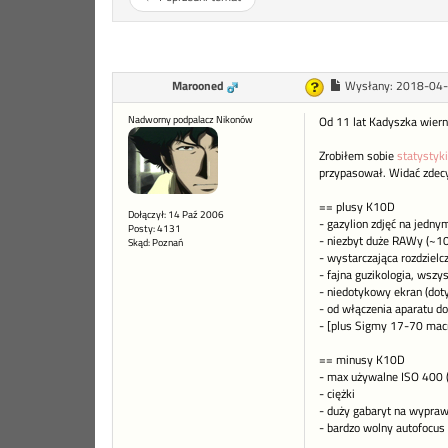
Marooned
Wysłany:
2018-04-
Nadworny podpalacz Nikonów
Od 11 lat Kadyszka wierni
Zrobiłem sobie
statystyk
przypasował. Widać zdecy
== plusy K10D
Dołączył: 14 Paź 2006
- gazylion zdjęć na jedn
Posty: 4131
- niezbyt duże RAWy (~1
Skąd: Poznań
- wystarczająca rozdzielc
- fajna guzikologia, wsz
- niedotykowy ekran (dot
- od włączenia aparatu do
- [plus Sigmy 17-70 mac
== minusy K10D
- max używalne ISO 400 
- ciężki
- duży gabaryt na wypra
- bardzo wolny autofocus