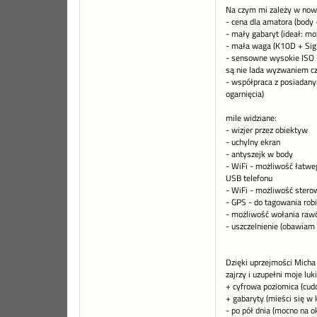
Na czym mi zależy w now
- cena dla amatora (body 
- mały gabaryt (ideał: mo
- mała waga (K10D + Sigm
- sensowne wysokie ISO 
są nie lada wyzwaniem cz
- współpraca z posiadany
ogarnięcia)
mile widziane:
- wizjer przez obiektyw
- uchylny ekran
- antyszejk w body
- WiFi - możliwość łatweg
USB telefonu
- WiFi - możliwość sterow
- GPS - do tagowania robi
- możliwość wołania raw
- uszczelnienie (obawiam
Dzięki uprzejmości Micha
zajrzy i uzupełni moje luk
+ cyfrowa poziomica (cud
+ gabaryty (mieści się w 
- po pół dnia (mocno na o