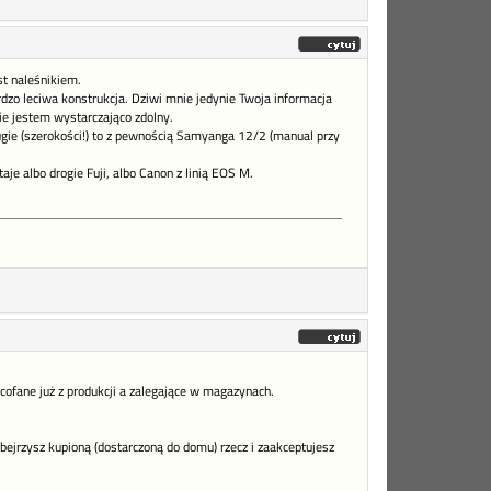
t naleśnikiem.
o leciwa konstrukcja. Dziwi mnie jedynie Twoja informacja
e jestem wystarczająco zdolny.
ugie (szerokości!) to z pewnością Samyanga 12/2 (manual przy
je albo drogie Fuji, albo Canon z linią EOS M.
cofane już z produkcji a zalegające w magazynach.
obejrzysz kupioną (dostarczoną do domu) rzecz i zaakceptujesz