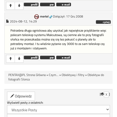
mertel
Dołączył: 17 Gru 2008
2024-08-12, 14:29
Potrzebna długa ogniskowa aby uzyskać jak największe przybliżenie więc
polecam teleskop systemu Maksutowa, są ciemne ale to przy fotografii
słońca nie przeszkadza można się się tez pokusić o planety ale to
potrzebny montaż. I tu właśnie pytanie czy 3000 to za sam teleskop czy
już z montażem i statywem.
PENTAX@PL Strona Główna
»
Czym...
»
Obiektywy i filtry
»
Obiektyw do
fotografii Slonca
[
]
X
Odpowiedz
Wyświetl posty z ostatnich: