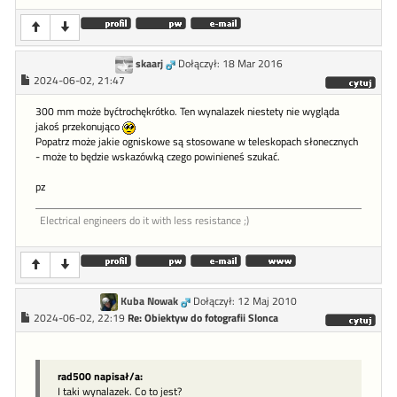
skaarj
Dołączył: 18 Mar 2016
2024-06-02, 21:47
300 mm może byćtrochękrótko. Ten wynalazek niestety nie wygląda
jakoś przekonująco
Popatrz może jakie ogniskowe są stosowane w teleskopach słonecznych
- może to będzie wskazówką czego powinieneś szukać.
pz
Electrical engineers do it with less resistance ;)
Kuba Nowak
Dołączył: 12 Maj 2010
2024-06-02, 22:19
Re: Obiektyw do fotografii Slonca
rad500 napisał/a:
I taki wynalazek. Co to jest?