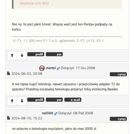
Obiektyw 420-800
Nie no, to jest jakiś śmieć. Więcej wart jest ten Pentax podpięty na
końcu.
K-73, 11-300 mm f/1.7-4.0, agfatroniki, E-P7, LX15, XZ-1
mertel
Dołączył: 17 Gru 2008
2024-06-03, 20:58
A nie lepiej kupić teleskop, nawet używany i przejściówkę adapter T2 do
aparatu? Przednią soczewkę teleskopu przykryć folią słoneczną Baader.
rad500
Dołączył: 08 Paź 2008
2024-08-10, 15:22
no wlasnie o teleskopie myslalem, jakis do max 3000 zl