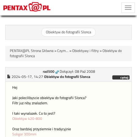
Togg
navi
Obiektyw do fotografii Slonca
PENTAX@PL Strona Główna
»
Czym...
»
Obiektywy i filtry
»
Obiektyw do
fotografii Slonca
rad500
Dołączył: 08 Paź 2008
2024-05-17, 14:27
Obiektyw do fotografii Slonca
Hej
Jaki polecilibyscie obiektyw do fotografii Slonca?
Filtr juz niby znalazlem.
I taki wynalazek. Co to jest?
Obiektyw 420-800
Oraz bardziej przyziemnie i tradycyjnie
Soligor 300mm