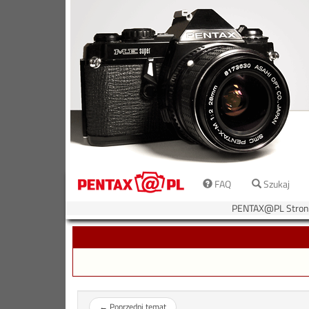
FAQ
Szukaj
PENTAX@PL Stron
←
Poprzedni temat