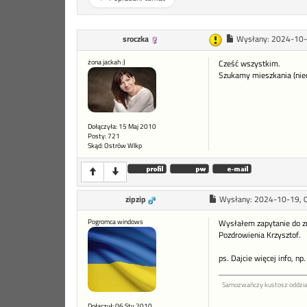
sroczka
Wysłany:
2024-10-
żona jackah :)
Cześć wszystkim.
Szukamy mieszkania (nied
Dołączyła: 15 Maj 2010
Posty: 721
Skąd: Ostrów Wlkp
zipzip
Wysłany:
2024-10-19, 
Pogromca windows
Wysłałem zapytanie do 
Pozdrowienia Krzysztof.
ps. Dajcie więcej info, np.
Samozwańczy kustosz oddzi
Dołączył: 06 Sty 2010