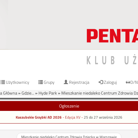
Użytkownicy
Grupy
Rejestracja
Zaloguj
D/N
a Główna
»
Gdzie...
»
Hyde Park
»
Mieszkanie niedaleko Centrum Zdrowia D
Ogłoszenie
Kaszubskie Grzybki AD 2026
- Edycja XV -
25 do 27 września 2026
Mieszkanie niedaleko Centrum Zdrowia Dziecka w Warszawie