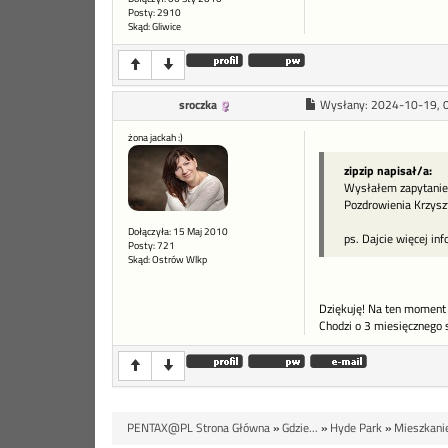
Posty: 2910
Skąd: Gliwice
sroczka
Wysłany:
2024-10-19, 
żona jackah :)
zipzip napisał/a:
Wysłałem zapytanie
Pozdrowienia Krzysz
Dołączyła: 15 Maj 2010
ps. Dajcie więcej info
Posty: 721
Skąd: Ostrów Wlkp
Dziękuję! Na ten moment l
Chodzi o 3 miesięcznego s
PENTAX@PL Strona Główna
»
Gdzie...
»
Hyde Park
»
Mieszkani