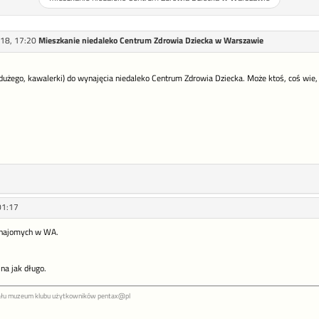
18, 17:20
Mieszkanie niedaleko Centrum Zdrowia Dziecka w Warszawie
użego, kawalerki) do wynajęcia niedaleko Centrum Zdrowia Dziecka. Może ktoś, coś wie, 
01:17
znajomych w WA.
 na jak długo.
ału muzeum klubu użytkowników pentax@pl