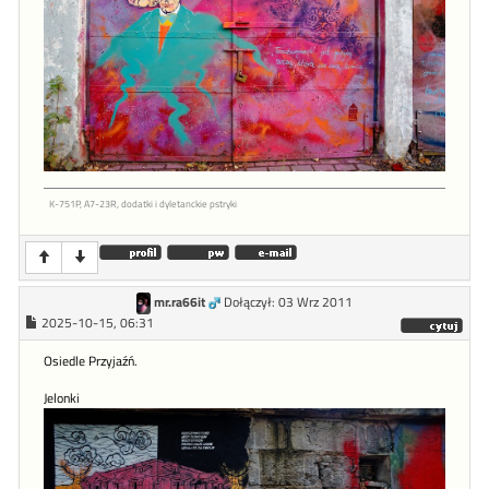
K-751P, A7-23R, dodatki i dyletanckie pstryki
mr.ra66it
Dołączył: 03 Wrz 2011
2025-10-15, 06:31
Osiedle Przyjaźń.
Jelonki