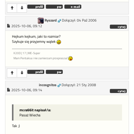
Ryszard
Dołączył: 04 Paź 2006
2025-10-06, 09:12
Hejkum kejkum, jaki to rozmiar?
Szykuje się przyjemny wątek
K20D | 17 | ME-Super
Mam Pentaksa i nie zamierzam przepraszać
incosgnitos
Dołączył: 21 Sty 2008
2025-10-06, 09:14
mr.ra66it napisał/a:
Pasaż Wiecha
Tak ;)