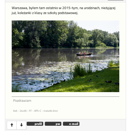
Warszawa, byłem tam ostatnio w 2015-tym, na urodzinach, nieżyjącej
już, koleżanki z klasy ze szkoły podstawowej.
Pozdrawiam
6x6 - 24x36 - FF - APS-C - malutki dron