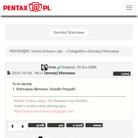
Togg
navi
[tematy] Warszawa
PENTAX@PL Strona Główna
»
Jak...
»
Fotografia
»
[tematy] Warszawa
Enzo
Dołączył: 20 Gru 2006
2025-10-05, 18:47
[tematy] Warszawa
To se zacznę:
1. Warszawa-Bemowo. Osiedle Przyjaźń.
Kiedyś to były czasy ! Po drzewach się chodziło...
Kotlet`s professional photography
http://sebastianstoklosa.blogspot.com/