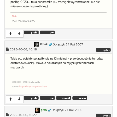
poniżej ORZO... taka panoramka ;)... trochę niewycentrowane, ale nie
miałem czasu na powtórkę ;(
Flickr
K*3, FA*5, DFA*2, DA*3
Koteki
Dołączył: 21 Paź 2007
2025-10-06, 10:18
Takie oto obiekty pojawiły się na Chmielnej - prawdopodobnie to rodzaj
odstresowywaczy. Mowa o pokazanych na zdjęciu przedmiotach
martwych.
K70D |K5D | K10D | trochę szkła
strona:
https://krzysztofpoltorak.art
plwk
Dołączył: 21 Kwi 2006
2025-10-06, 10:27