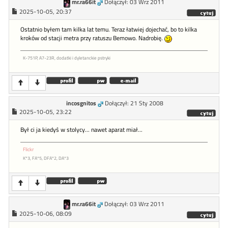
mr.ra66it
Dołączył: 03 Wrz 2011
2025-10-05, 20:37
Ostatnio byłem tam kilka lat temu. Teraz łatwiej dojechać, bo to kilka
kroków od stacji metra przy ratuszu Bemowo. Nadrobię.
K-751P, A7-23R, dodatki i dyletanckie pstryki
incosgnitos
Dołączył: 21 Sty 2008
2025-10-05, 23:22
Był ci ja kiedyś w stolycy... nawet aparat miał...
Flickr
K*3, FA*5, DFA*2, DA*3
mr.ra66it
Dołączył: 03 Wrz 2011
2025-10-06, 08:09