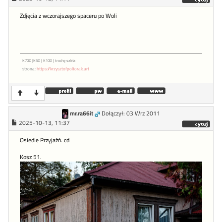
Zdjęcia z wczorajszego spaceru po Woli
K70D |K5D | K10D | trochę szkła
strona:
https://krzysztofpoltorak.art
mr.ra66it
Dołączył: 03 Wrz 2011
2025-10-13, 11:37
Osiedle Przyjaźń. cd
Kosz 51.