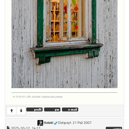
K-751P, A7-23R, dodatki i dyletanckie pstryki
Koteki
Dołączył: 21 Paź 2007
2025-10-12, 14:11