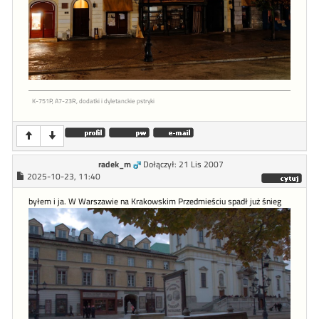
K-751P, A7-23R, dodatki i dyletanckie pstryki
radek_m
Dołączył: 21 Lis 2007
2025-10-23, 11:40
byłem i ja. W Warszawie na Krakowskim Przedmieściu spadł już śnieg