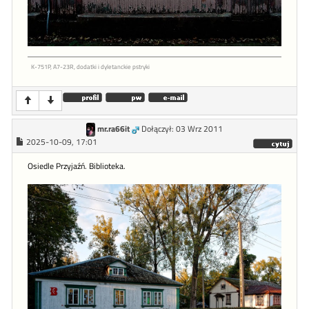
K-751P, A7-23R, dodatki i dyletanckie pstryki
mr.ra66it
Dołączył: 03 Wrz 2011
2025-10-09, 17:01
Osiedle Przyjaźń. Biblioteka.