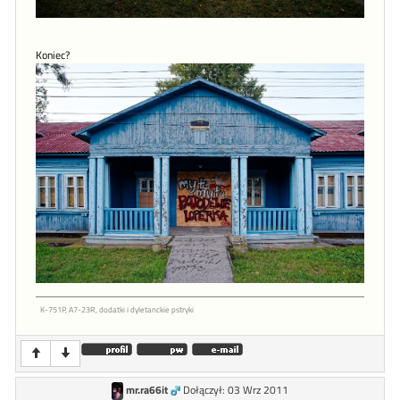
Koniec?
K-751P, A7-23R, dodatki i dyletanckie pstryki
mr.ra66it
Dołączył: 03 Wrz 2011