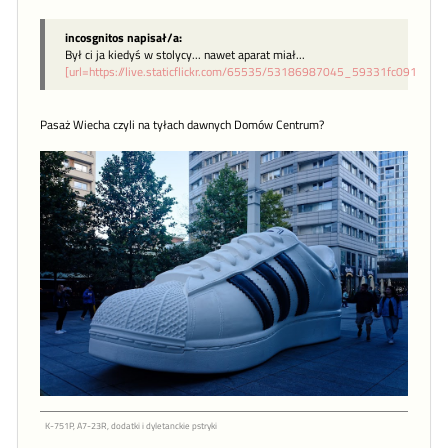
incosgnitos napisał/a:
Był ci ja kiedyś w stolycy... nawet aparat miał...
[url=https://live.staticflickr.com/65535/53186987045_59331fc091_b.jp
Pasaż Wiecha czyli na tyłach dawnych Domów Centrum?
K-751P, A7-23R, dodatki i dyletanckie pstryki