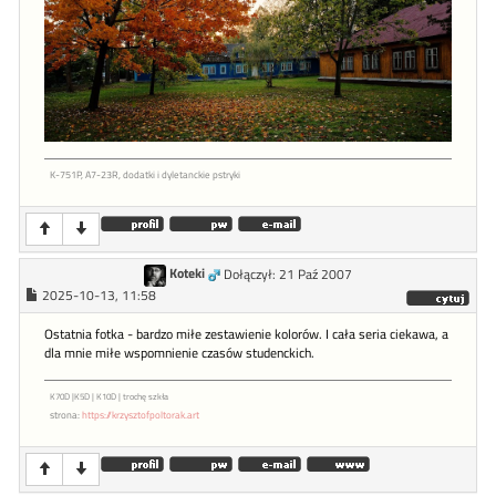
K-751P, A7-23R, dodatki i dyletanckie pstryki
Koteki
Dołączył: 21 Paź 2007
2025-10-13, 11:58
Ostatnia fotka - bardzo miłe zestawienie kolorów. I cała seria ciekawa, a
dla mnie miłe wspomnienie czasów studenckich.
K70D |K5D | K10D | trochę szkła
strona:
https://krzysztofpoltorak.art