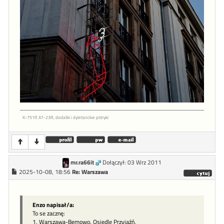
K-751P, A7-23R, dodatki i dyletanckie pstryki
mr.ra66it
Dołączył: 03 Wrz 2011
2025-10-08, 18:56
Re: Warszawa
Enzo napisał/a:
To se zacznę:
1. Warszawa-Bemowo. Osiedle Przyjaźń.