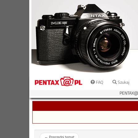
FAQ
Szukaj
PENTAX@P
←
Poprzedni temat