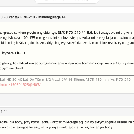
10:48
Pentax F 70-210 - mikroregulacja AF
a grosze całkiem przyjemny obiektyw SMC F 70-210 F4-5.6. No i wszystko mi się w nim
le ogniskowych 70-135 mm generalnie dobrze się sprawdza mikroregulacja ustawiona n
liskich odległościach, do ok. 2m. Gdy chcę wyostrzyć dalszy plan to dobre rezultaty osiąga
a? Używam z K-50.
do głowy, to zaktualizować oprogramowanie w aparacie bo mam wciąż wersję 1.0. Pytani
 bym nie chciał.
Ltd, HD 20-40 Ltd, DA 70mm f/2.4 Ltd, DA* 16-50mm, M 75-150 mm f/4, F 70-210 
m/photos/150501825@N03/
11:41
gólnej dla body, przy której jedna wartość mikroregulacji dla obiektywu będzie działać na
prawdzić u jakiegoś kolegi), zazwyczaj świadczą o źle wyregulowanym body.