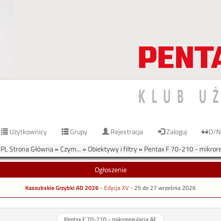
Użytkownicy
Grupy
Rejestracja
Zaloguj
D/N
L Strona Główna
»
Czym...
»
Obiektywy i filtry
»
Pentax F 70-210 - mikrore
Ogłoszenie
Kaszubskie Grzybki AD 2026
- Edycja XV -
25 do 27 września 2026
Pentax F 70-210 - mikroregulacja AF