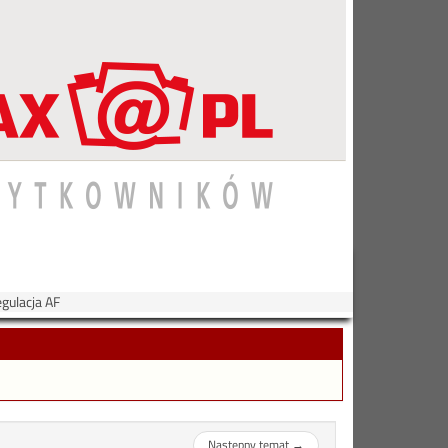
gulacja AF
Następny temat
→