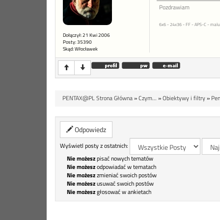
Pozdrawiam
6x6 - 24x36 - FF - APS-C - malu
Dołączył: 21 Kwi 2006
Posty: 35390
Skąd: Włocławek
PENTAX@PL Strona Główna
»
Czym...
»
Obiektywy i filtry
»
Pen
Odpowiedz
Wyświetl posty z ostatnich:
Nie możesz
pisać nowych tematów
Nie możesz
odpowiadać w tematach
Nie możesz
zmieniać swoich postów
Nie możesz
usuwać swoich postów
Nie możesz
głosować w ankietach