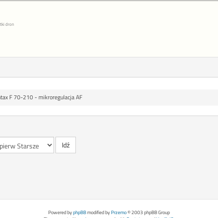
tki dron
tax F 70-210 - mikroregulacja AF
Powered by
phpBB
modified by
Przemo
© 2003 phpBB Group