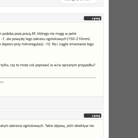
 podoba poza pracą AF, którego nie mogę w pełni
a -7, ale powyżej tego zakresu ogniskowych (150-210mm)
m dopiero przy mikroregulacji -10. No i ciągłe zmienianie tego
e tylko, czy to może coś poprawić w w/w opisanym przypadku?
mm
 całym zakresie ogniskowych. Takie objawy, jeśli obiektyw nie