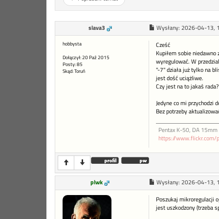
slava3
Wysłany:
2026-04-13, 
hobbysta
Cześć
Kupiłem sobie niedawno z
Dołączył: 20 Paź 2015
wyregulować. W przedzia
Posty: 85
"-7" działa już tylko na b
Skąd: Toruń
jest dość uciążliwe.
Czy jest na to jakaś rad
Jedyne co mi przychodzi 
Bez potrzeby aktualizować
Pentax K-50, DA 15mm 
https://www.flickr.co
plwk
Wysłany:
2026-04-13, 
Poszukaj mikroregulacji o
jest uszkodzony (trzeba s