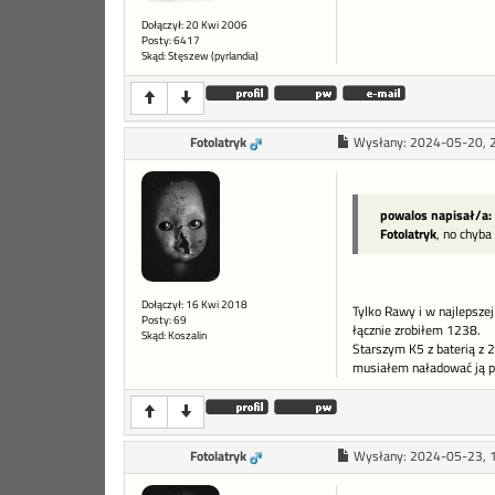
Dołączył: 20 Kwi 2006
Posty: 6417
Skąd: Stęszew (pyrlandia)
Fotolatryk
Wysłany:
2024-05-20, 
powalos napisał/a:
Fotolatryk
, no chyba
Dołączył: 16 Kwi 2018
Tylko Rawy i w najlepszej
Posty: 69
łącznie zrobiłem 1238.
Skąd: Koszalin
Starszym K5 z baterią z 2
musiałem naładować ją p
Fotolatryk
Wysłany:
2024-05-23, 