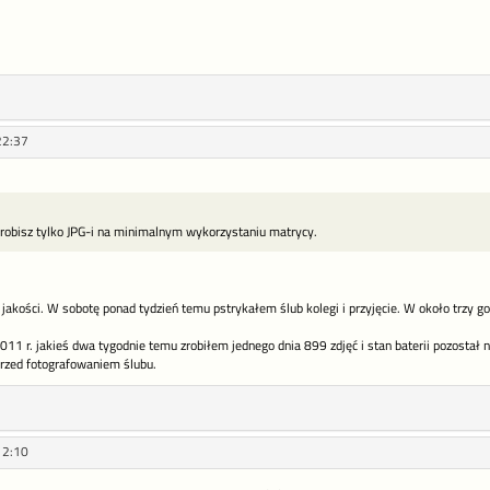
22:37
 robisz tylko JPG-i na minimalnym wykorzystaniu matrycy.
 jakości. W sobotę ponad tydzień temu pstrykałem ślub kolegi i przyjęcie. W około trzy go
011 r. jakieś dwa tygodnie temu zrobiłem jednego dnia 899 zdjęć i stan baterii pozostał na
rzed fotografowaniem ślubu.
12:10