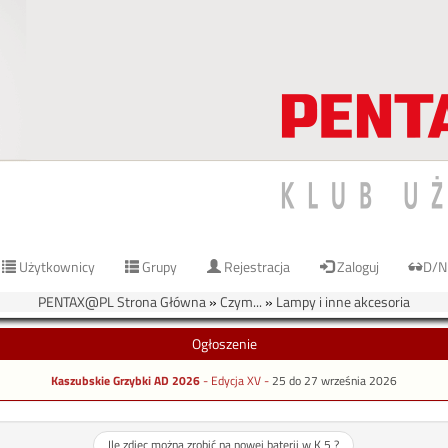
Użytkownicy
Grupy
Rejestracja
Zaloguj
D/N
PENTAX@PL Strona Główna
»
Czym...
»
Lampy i inne akcesoria
Ogłoszenie
Kaszubskie Grzybki AD 2026
- Edycja XV -
25 do 27 września 2026
Ile zdjęc można zrobić na nowej baterii w K 5 ?