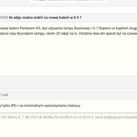
20:03
Ile zdjęc można zrobić na nowej baterii w K 5 ?
 nowej baterii Pentaxem K5, bez używania lampy błyskowej i lv ? Dopiero co kupiłem drugą 
naście razy błysnąłem lampą i około 20 zdjęć na lv. Ostatnie dwa dni aparat był na czuwan
21:40
sz tylko JPG-i na minimalnym wykorzystaniu matrycy.
FA*300/4.5, T 28-75/2.8: 645N+FA 45-85/4.5+ A 35/3.5, seria tradycyjnych korpusów b