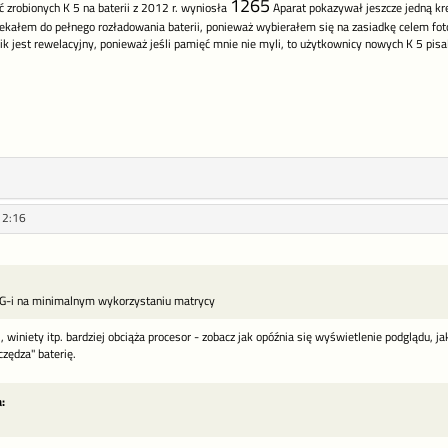
1265
 zrobionych K 5 na baterii z 2012 r. wyniosła
Aparat pokazywał jeszcze jedną kres
 czekałem do pełnego rozładowania baterii, ponieważ wybierałem się na zasiadkę celem f
ik jest rewelacyjny, ponieważ jeśli pamięć mnie nie myli, to użytkownicy nowych K 5 pisali
12:16
JPG-i na minimalnym wykorzystaniu matrycy
, winiety itp. bardziej obciąża procesor - zobacz jak opóźnia się wyświetlenie podglądu, ja
zędza" baterię.
: