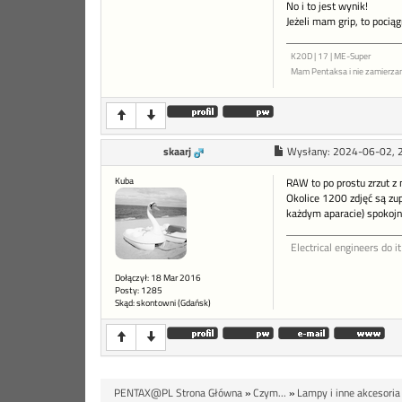
No i to jest wynik!
Jeżeli mam grip, to pocią
K20D | 17 | ME-Super
Mam Pentaksa i nie zamierza
skaarj
Wysłany:
2024-06-02, 
Kuba
RAW to po prostu zrzut z
Okolice 1200 zdjęć są zu
każdym aparacie) spokoj
Electrical engineers do it
Dołączył: 18 Mar 2016
Posty: 1285
Skąd: skontowni (Gdańsk)
PENTAX@PL Strona Główna
»
Czym...
»
Lampy i inne akcesoria