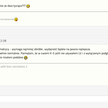
gnie ze dwa tysiące???
m przepraszać
22:28
 matrycy - wymaga najmniej obróbki, wydajność będzie na pewno najlepsza.
pełnie normalnie. Pamiętam, że w swoim K-5 jeśli nie używałem LV i z wyłączonym podg
nie miałem podobne
 with less resistance ;)