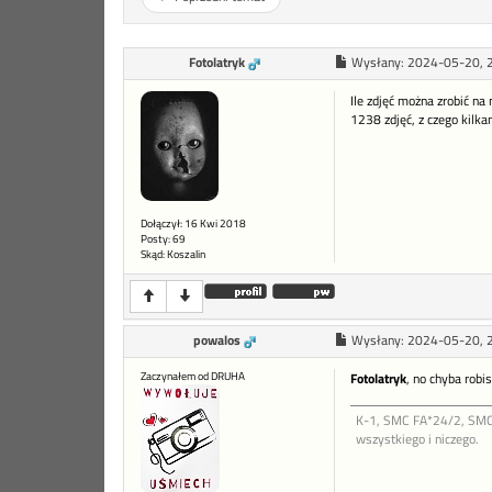
Fotolatryk
Wysłany:
2024-05-20, 
Ile zdjęć można zrobić na
1238 zdjęć, z czego kilka
Dołączył: 16 Kwi 2018
Posty: 69
Skąd: Koszalin
powalos
Wysłany:
2024-05-20, 
Zaczynałem od DRUHA
Fotolatryk
, no chyba robi
K-1, SMC FA*24/2, SMC 
wszystkiego i niczego.