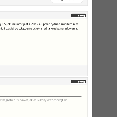
K 5, akumulator jest z 2012 r. i przez tydzień zrobiłem nim
iu i dzisiaj po włączeniu uciekła jedna kreska naładowania.
agnetu "K" i nawet jakieś Nikony oraz osprzęt do