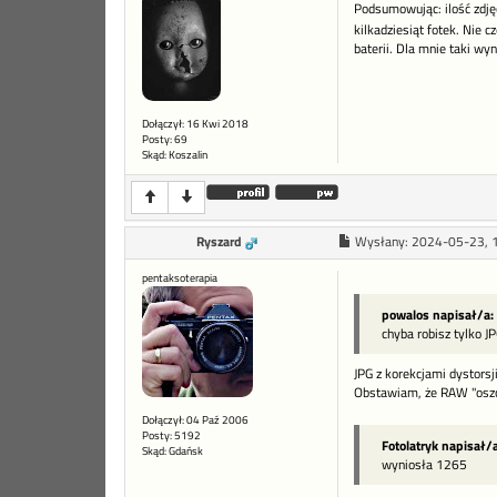
Podsumowując: ilość zdjęć
kilkadziesiąt fotek. Nie
baterii. Dla mnie taki wyn
Dołączył: 16 Kwi 2018
Posty: 69
Skąd: Koszalin
Ryszard
Wysłany:
2024-05-23, 
pentaksoterapia
powalos napisał/a:
chyba robisz tylko 
JPG z korekcjami dystorsji
Obstawiam, że RAW "oszc
Dołączył: 04 Paź 2006
Posty: 5192
Fotolatryk napisał/a
Skąd: Gdańsk
wyniosła 1265