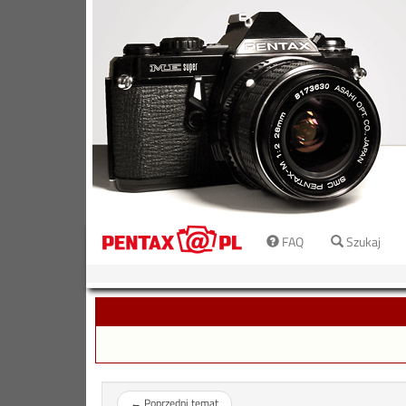
FAQ
Szukaj
←
Poprzedni temat