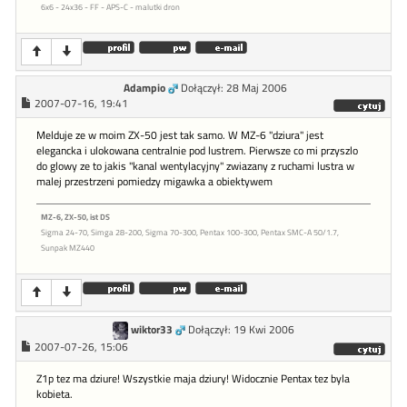
6x6 - 24x36 - FF - APS-C - malutki dron
Adampio
Dołączył: 28 Maj 2006
2007-07-16, 19:41
Melduje ze w moim ZX-50 jest tak samo. W MZ-6 "dziura" jest
elegancka i ulokowana centralnie pod lustrem. Pierwsze co mi przyszlo
do glowy ze to jakis "kanal wentylacyjny" zwiazany z ruchami lustra w
malej przestrzeni pomiedzy migawka a obiektywem
MZ-6, ZX-50, ist DS
Sigma 24-70, Simga 28-200, Sigma 70-300, Pentax 100-300, Pentax SMC-A 50/1.7,
Sunpak MZ440
wiktor33
Dołączył: 19 Kwi 2006
2007-07-26, 15:06
Z1p tez ma dziure! Wszystkie maja dziury! Widocznie Pentax tez byla
kobieta.