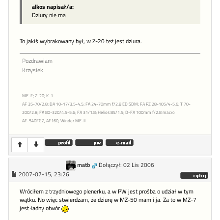
alkos napisał/a:
Dziury nie ma
To jakiś wybrakowany był, w Z-20 też jest dziura.
Pozdrawiam
Krzysiek
ME-F; Z-20; K-1
AF 35-70/2.8; DA 10-17/3.5-4.5; FA 24-70mm f/2,8 ED SDM; FA PZ 28-105/4-5.6; T 70-
200/2.8; FA 80-320/4.5-5.6; FA 31/1.8; Helios 85/1.5; D-FA 100mm f/2.8 macro
AF-540FGZ, AF160, Winder ME-II
matb
Dołączył: 02 Lis 2006
2007-07-15, 23:26
Wróciłem z trzydniowego plenerku, a w PW jest prośba o udział w tym
wątku. No więc stwierdzam, że dziurę w MZ-50 mam i ja. Za to w MZ-7
jest ładny otwór