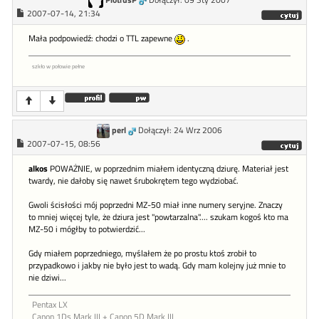
PiotruśP
Dołączył: 09 Sty 2007
2007-07-14, 21:34
Mała podpowiedź: chodzi o TTL zapewne
.
szkło w połowie pełne
perl
Dołączył: 24 Wrz 2006
2007-07-15, 08:56
alkos
POWAŻNIE, w poprzednim miałem identyczną dziurę. Materiał jest
twardy, nie dałoby się nawet śrubokrętem tego wydziobać.
Gwoli ścisłości mój poprzedni MZ-50 miał inne numery seryjne. Znaczy
to mniej więcej tyle, że dziura jest "powtarzalna".... szukam kogoś kto ma
MZ-50 i mógłby to potwierdzić...
Gdy miałem poprzedniego, myślałem że po prostu ktoś zrobił to
przypadkowo i jakby nie było jest to wadą. Gdy mam kolejny już mnie to
nie dziwi...
Pentax LX
Canon 1Ds Mark III + Canon 5D Mark III