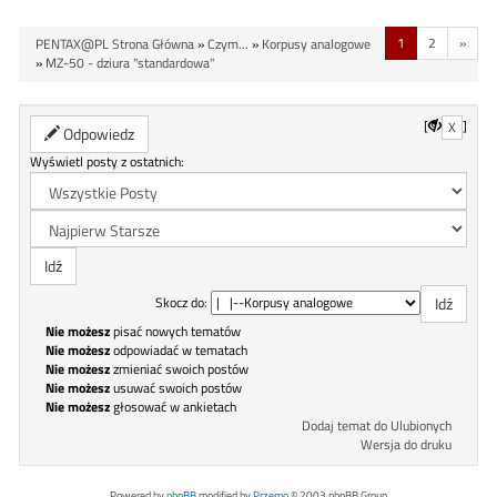
1
2
»
PENTAX@PL Strona Główna
»
Czym...
»
Korpusy analogowe
»
MZ-50 - dziura "standardowa"
[
]
X
Odpowiedz
Wyświetl posty z ostatnich:
Skocz do:
Nie możesz
pisać nowych tematów
Nie możesz
odpowiadać w tematach
Nie możesz
zmieniać swoich postów
Nie możesz
usuwać swoich postów
Nie możesz
głosować w ankietach
Dodaj temat do Ulubionych
Wersja do druku
Powered by
phpBB
modified by
Przemo
© 2003 phpBB Group