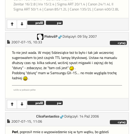
Zenitar 16/2.8 | Irix 15/2.4 | Sigma ART 20/1.4 | Canon 24/1.4L II
Sigma ART 50/1.4 | Canon 85/1.2L | Canon 135/2L | Canon 400/2.8L
PiotruśP
Dołączył: 09 Sty 2007
2007-07-15, 10:33
To nie jest wada. W mojej 5dziesiątce też to było i tak jak wczesniej
sugerowałem to jest czujnik TTL lampy błyskowej. Ustaw na manualu
dłuższy czas np. kilka sekund, wciśnij spust migawki i zajrzyj do tej
"dziury" - zobaczysz, że "tam coś jest"
.
Podobną "dziurę" mam w Samsungu GX-1S... no może wygląda trochę
ładniej
.
szkło w połowie pełne
ClicoFantastico
Dołączył: 14 Paź 2006
2007-07-15, 11:06
Perl
, poprosił mnie o wypowiedzenie się w tym wątku, bo gdzieś