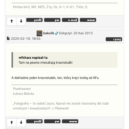
Pentax 645, MX, MZ5, Z1p, Ds, K-1, K-01, 750z, Q
bakulik
Dołączył: 20 Kwi 2013
2020-02-19, 18:54
mYchacz napisał/a:
Tam na pewno mieszkają krasnoludki
A dokładnie jeden krasnoludek, ten, który kręci korbą od AFu.
Pozdrawiam
Łukasz Bakuła
„Fotografia – to radość życia. Aparat nie został stworzony dla ludzi
smutnych i skwaśniałych”.
J. Płażewski