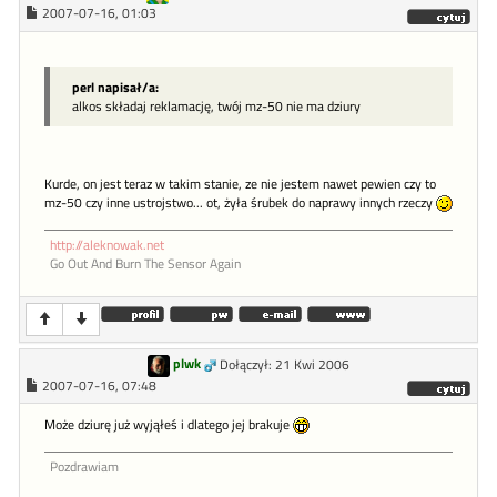
2007-07-16, 01:03
perl napisał/a:
alkos składaj reklamację, twój mz-50 nie ma dziury
Kurde, on jest teraz w takim stanie, ze nie jestem nawet pewien czy to
mz-50 czy inne ustrojstwo... ot, żyła śrubek do naprawy innych rzeczy
http://aleknowak.net
Go Out And Burn The Sensor Again
plwk
Dołączył: 21 Kwi 2006
2007-07-16, 07:48
Może dziurę już wyjąłeś i dlatego jej brakuje
Pozdrawiam