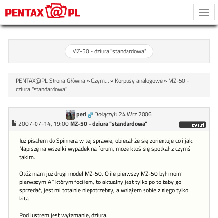
Togg
navi
MZ-50 - dziura "standardowa"
PENTAX@PL Strona Główna
»
Czym...
»
Korpusy analogowe
»
MZ-50 -
dziura "standardowa"
perl
Dołączył: 24 Wrz 2006
2007-07-14, 19:00
MZ-50 - dziura "standardowa"
Już pisałem do Spinnera w tej sprawie, obiecał że się zorientuje co i jak.
Napiszę na wszelki wypadek na forum, może ktoś się spotkał z czymś
takim.
Otóż mam już drugi model MZ-50. O ile pierwszy MZ-50 był moim
pierwszym AF którym fociłem, to aktualny jest tylko po to żeby go
sprzedać, jest mi totalnie niepotrzebny, a wziąłem sobie z niego tylko
kita.
Pod lustrem jest wyłamanie, dziura.