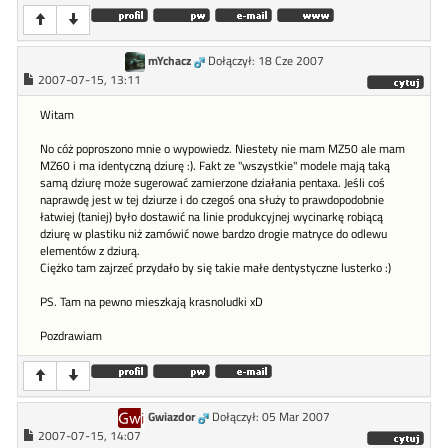
mYchacz
Dołączył: 18 Cze 2007
2007-07-15, 13:11
Witam
No cóż poproszono mnie o wypowiedz. Niestety nie mam MZ50 ale mam
MZ60 i ma identyczną dziurę :). Fakt ze "wszystkie" modele mają taką
samą dziurę może sugerować zamierzone działania pentaxa. Jeśli coś
naprawdę jest w tej dziurze i do czegoś ona służy to prawdopodobnie
łatwiej (taniej) było dostawić na linie produkcyjnej wycinarkę robiącą
dziurę w plastiku niż zamówić nowe bardzo drogie matryce do odlewu
elementów z dziurą.
Ciężko tam zajrzeć przydało by się takie małe dentystyczne lusterko :)
PS. Tam na pewno mieszkają krasnoludki xD
Pozdrawiam
Gwiazdor
Dołączył: 05 Mar 2007
2007-07-15, 14:07