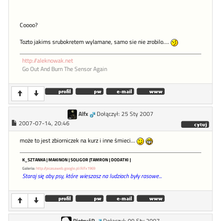
Coooo?
Tozto jakims srubokretem wylamane, samo sie nie zrobilo....
http://aleknowak.net
Go Out And Burn The Sensor Again
Alfx
Dołączył: 25 Sty 2007
2007-07-14, 20:46
może to jest zbiorniczek na kurz i inne śmieci...
K_SZTANKA | MAKINON | SOLIGOR |TAMRON | DODATKI |
Galeria:
http://picasaweb.google.pl/Alfx1969
Staraj się aby psy, które wieszasz na ludziach były rasowe...