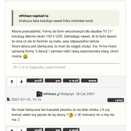
mYchacz napisał/a:
(matryca taka kosztuje nawet kilka milionów euro)
Mocno przesadziłeś. Formy do form wtryskowych dla obudów TV 21"
kosztują obecnie około 150 k USD. Zakładając nawet, że to było dawno
to cena x3 ale te foremki są małe, więc odpowiednio tańsze.
Skoro dziura jest identyczna, to musi do czegoś służyć. Ew. firma miała
sprawną formę "z dziurą" i zamiast robić nową wykorzystała starą, skoro
można.
ZX-7, K-5, Kadyszka i jeden limited
mYchacz
Dołączył: 18 Cze 2007
2007-07-15, 14:14
No może faktycznie ten kawałek plastiku to nie blok silnika :) A czy
komuś udało się zajrzeć do tej dziury ?
:> W instrukcji nic o niej nie
ma :]