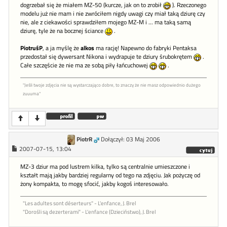
dogrzebał się że miałem MZ-50 (kurcze, jak on to zrobił
). Rzeczonego
modelu już nie mam i nie zwróciłem nigdy uwagi czy miał taką dziurę czy
nie, ale z ciekawości sprawdziłem mojego MZ-M i ... ma taką samą
dziurę, tyle że na bocznej ściance
.
PiotruśP
, a ja myślę że
alkos
ma rację! Napewno do fabryki Pentaksa
przedostał się dywersant Nikona i wydrapuje te dziury śrubokrętem
.
Całe szczęście że nie ma ze sobą piły łańcuchowej
.
"Jeśli twoje zdjęcia nie są wystarczająco dobre, to znaczy że nie masz odpowiednio dużego
zuuuma"
PiotrR
Dołączył: 03 Maj 2006
2007-07-15, 13:04
MZ-3 dziur ma pod lustrem kilka, tylko są centralnie umieszczone i
kształt mają jakby bardziej regularny od tego na zdjęciu. Jak pożyczę od
żony kompakta, to mogę sfocić, jakby kogoś interesowało.
"Les adultes sont déserteurs" - L'enfance, J. Brel
"Dorośli są dezerterami" - L'enfance (Dzieciństwo), J. Brel