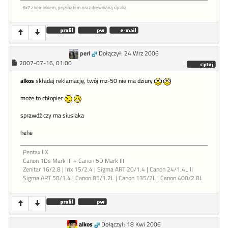
6x7 z kominkiem, pryzmatem oraz drewnianą rączką
perl
Dołączył: 24 Wrz 2006
2007-07-16, 01:00
alkos
składaj reklamację, twój mz-50 nie ma dziury
może to chłopiec
sprawdź czy ma siusiaka
hehe
Pentax LX
Canon 1Ds Mark III + Canon 5D Mark III
Zenitar 16/2.8 | Irix 15/2.4 | Sigma ART 20/1.4 | Canon 24/1.4L II
Sigma ART 50/1.4 | Canon 85/1.2L | Canon 135/2L | Canon 400/2.8L
alkos
Dołączył: 18 Kwi 2006