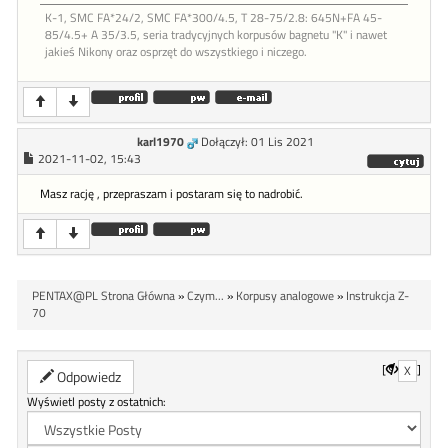
K-1, SMC FA*24/2, SMC FA*300/4.5, T 28-75/2.8: 645N+FA 45-
85/4.5+ A 35/3.5, seria tradycyjnych korpusów bagnetu "K" i nawet
jakieś Nikony oraz osprzęt do wszystkiego i niczego.
karl1970
Dołączył: 01 Lis 2021
2021-11-02, 15:43
Masz rację , przepraszam i postaram się to nadrobić.
PENTAX@PL Strona Główna
»
Czym...
»
Korpusy analogowe
»
Instrukcja Z-
70
[
]
X
Odpowiedz
Wyświetl posty z ostatnich: