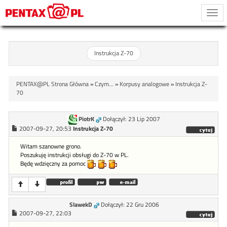
Togg
navi
Instrukcja Z-70
PENTAX@PL Strona Główna
»
Czym...
»
Korpusy analogowe
»
Instrukcja Z-
70
PiotrK
Dołączył: 23 Lip 2007
2007-09-27, 20:53
Instrukcja Z-70
Witam szanowne grono.
Poszukuję instrukcji obsługi do Z-70 w PL.
Będę wdzięczny za pomoc
SlawekD
Dołączył: 22 Gru 2006
2007-09-27, 22:03