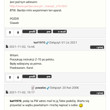
Jest pod tym adresem:
http://www.pentax.osw.pl/...manual_z70.html
BTW. Bardzo miło wspominam ten aparat.
POZDR.
Slawek
karl1970
Dołączył: 01 Lis 2021
2021-11-02, 14:46
Witam.
Poszukuję instrukcji Z-70 po polsku.
Będę wdzięczny za pomoc.
Pozdrawiam. Karol.
powalos
Dołączył: 20 Kwi 2006
2021-11-02, 15:17
karl1970
, podaj na PW adres mail to ją Tobie podeślę. Warto się
przywitać w wątku powitalnym i trochę napisać o sobie.