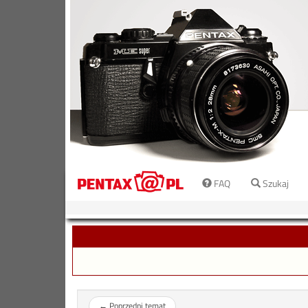
FAQ
Szukaj
←
Poprzedni temat