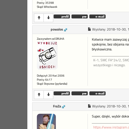
Posty: 35398
Skąd: Włocławek
powalos
Wysłany:
2018-10-30, 
Zaczynałem od DRUHA
Kotwice mam zazwyczaj pod
spokojnie, bez obijania n
błyskawiczna.
K-1, SMC FA*24/2, SMC 
wszystkiego i niczego.
Dołączył: 20 Kwi 2006
Posty: 6417
Skąd: Stęszew (pyrlandia)
FraZa
Wysłany:
2018-10-30, 
Super, dzięki, wybór doko
https://www.instagram.