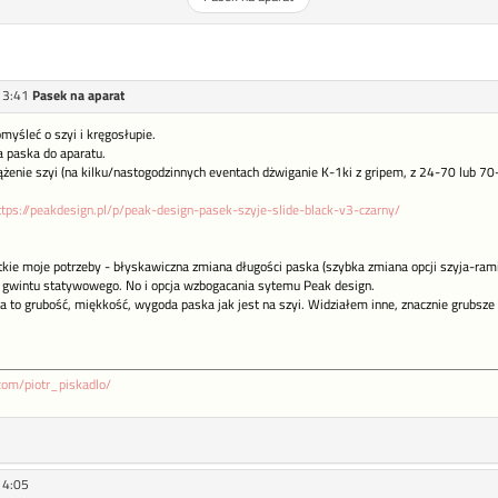
13:41
Pasek na aparat
myśleć o szyi i kręgosłupie.
 paska do aparatu.
żenie szyi (na kilku/nastogodzinnych eventach dżwiganie K-1ki z gripem, z 24-70 lub 70-
ttps://peakdesign.pl/p/peak-design-pasek-szyje-slide-black-v3-czarny/
ie moje potrzeby - błyskawiczna zmiana długości paska (szybka zmiana opcji szyja-ramię
 gwintu statywowego. No i opcja wzbogacania sytemu Peak design.
 to grubość, miękkość, wygoda paska jak jest na szyi. Widziałem inne, znacznie grubsze 
com/piotr_piskadlo/
14:05