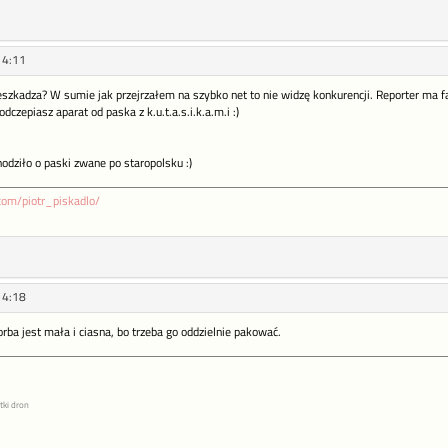
14:11
eszkadza? W sumie jak przejrzałem na szybko net to nie widzę konkurencji. Reporter ma fa
dczepiasz aparat od paska z k.u.t.a.s.i.k.a.m.i :)
hodziło o paski zwane po staropolsku :)
com/piotr_piskadlo/
14:18
rba jest mała i ciasna, bo trzeba go oddzielnie pakować.
tki dron