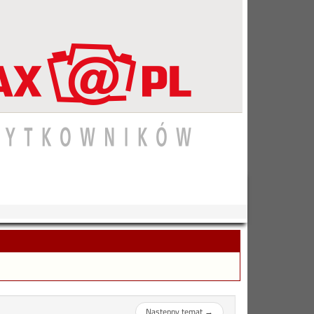
Następny temat
→