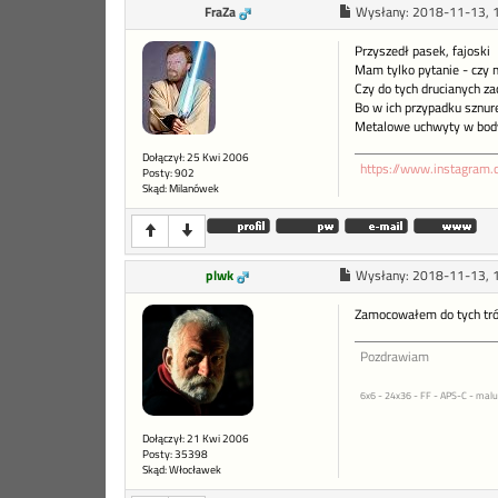
FraZa
Wysłany:
2018-11-13, 
Przyszedł pasek, fajoski
Mam tylko pytanie - czy 
Czy do tych drucianych z
Bo w ich przypadku sznure
Metalowe uchwyty w body 
Dołączył: 25 Kwi 2006
https://www.instagram.
Posty: 902
Skąd: Milanówek
plwk
Wysłany:
2018-11-13, 
Zamocowałem do tych tró
Pozdrawiam
6x6 - 24x36 - FF - APS-C - malu
Dołączył: 21 Kwi 2006
Posty: 35398
Skąd: Włocławek