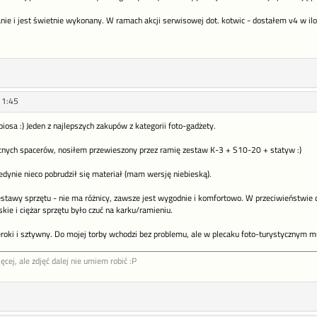
ie i jest świetnie wykonany. W ramach akcji serwisowej dot. kotwic - dostałem v4 w iloś
11:45
osa :) Jeden z najlepszych zakupów z kategorii foto-gadżety.
nych spacerów, nosiłem przewieszony przez ramię zestaw K-3 + S10-20 + statyw :)
dynie nieco pobrudził się materiał (mam wersję niebieską).
zestawy sprzętu - nie ma różnicy, zawsze jest wygodnie i komfortowo. W przeciwieństwie
kie i ciężar sprzętu było czuć na karku/ramieniu.
eroki i sztywny. Do mojej torby wchodzi bez problemu, ale w plecaku foto-turystycznym m
cej, ale zdjęć dalej nie umiem robić :P