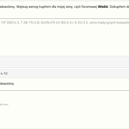
dowolony. Węższą wersję kupiłem dla mojej żony, czyli forumowej
Wieśki
. Dokupiłem d
FA*300/4.5, T 28-75/2.8: 645N+FA 45-85/4.5+ A 35/3.5, seria tradycyjnych korpusów b
14:10
dowolony.
tki dron