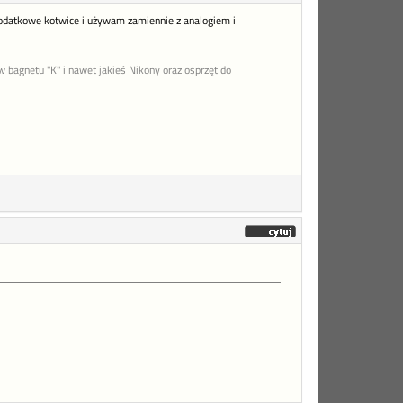
odatkowe kotwice i używam zamiennie z analogiem i
agnetu "K" i nawet jakieś Nikony oraz osprzęt do