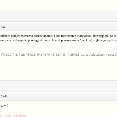
14:21
piętą pod jeden zaczep boczny aparatu i pod mocowanie statywowe. Bez względu na to czy 
awet przy podbieganiu przylega do ciała. Aparat przewieszony "na ukos", czyli na jednym r
FA*300/4.5, T 28-75/2.8: 645N+FA 45-85/4.5+ A 35/3.5, seria tradycyjnych korpusów b
15:48
nany :)
com/piotr_piskadlo/