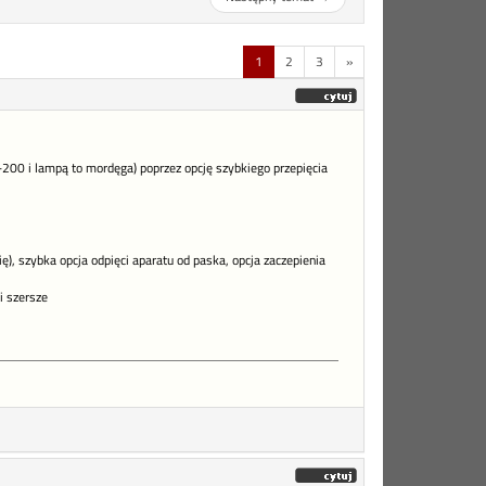
1
2
3
»
200 i lampą to mordęga) poprzez opcję szybkiego przepięcia
), szybka opcja odpięci aparatu od paska, opcja zaczepienia
i szersze