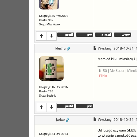
Dołączył: 25 Kwi 2006
Posty: 902
Skąd: Milanówek
klechu
Wysłany:
2018-10-31, 
Mam od kilku miesięcy i
K-50 | Me Super | Minol
Flickr
Dołączył: 16 Sty 2016
Posty: 266
Skąd: Bochnia
jarkar
Wysłany:
2018-10-31, 
Od lutego używam SLIDE L
Dołączył: 23 Sty 2013
to właśnie szerokość pasa