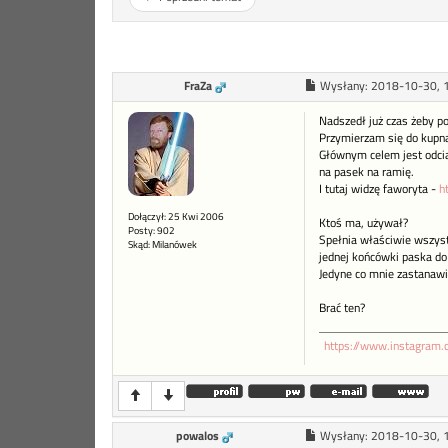
FraZa
Wysłany:
2018-10-30, 
Nadszedł już czas żeby po
Przymierzam się do kupna
Głównym celem jest odcią
na pasek na ramię.
I tutaj widzę faworyta -
h
Dołączył: 25 Kwi 2006
Ktoś ma, używał?
Posty: 902
Spełnia właściwie wszystk
Skąd: Milanówek
jednej końcówki paska do
Jedyne co mnie zastanawia
Brać ten?
https://www.instagram.
powalos
Wysłany:
2018-10-30, 