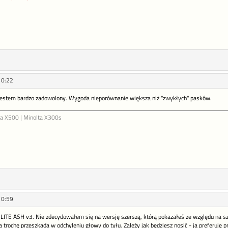
10:22
 jestem bardzo zadowolony. Wygoda nieporównanie większa niż "zwykłych" pasków.
ta X500 | Minolta X300s
10:59
ITE ASH v3. Nie zdecydowałem się na wersję szerszą, którą pokazałeś ze względu na sz
 trochę przeszkada w odchyleniu głowy do tyłu. Zależy jak będziesz nosić - ja preferuję pr