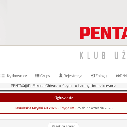
Użytkownicy
Grupy
Rejestracja
Zaloguj
D/N
PENTAX@PL Strona Główna
»
Czym...
»
Lampy i inne akcesoria
Ogłoszenie
Kaszubskie Grzybki AD 2026
- Edycja XV -
25 do 27 września 2026
Pasek na aparat