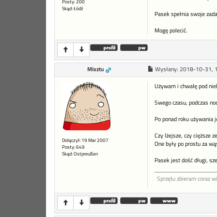
Posty: 200
Skąd: Łódź
Pasek spełnia swoje zadan
Mogę polecić.
Misztu
Wysłany:
2018-10-31, 
Używam i chwalę pod niebi
Swego czasu, podczas noc
Po ponad roku używania je
Czy lżejsze, czy cięższe 
Dołączył: 19 Mar 2007
One były po prostu za wąs
Posty: 649
Skąd: Ostpreußen
Pasek jest dość długi, sz
Sprzętu zbieram coraz wię