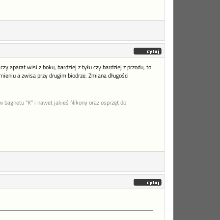
aparat wisi z boku, bardziej z tyłu czy bardziej z przodu, to
amieniu a zwisa przy drugim biodrze. Zmiana długości
agnetu "K" i nawet jakieś Nikony oraz osprzęt do