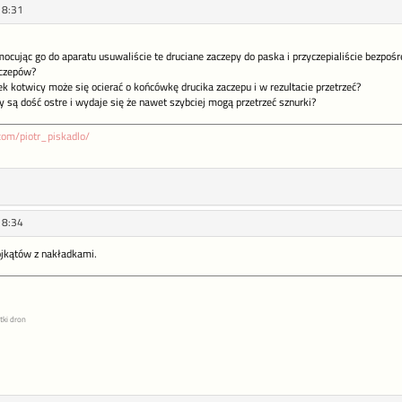
18:31
mocując go do aparatu usuwaliście te druciane zaczepy do paska i przyczepialiście bezp
aczepów?
k kotwicy może się ocierać o końcówkę drucika zaczepu i w rezultacie przetrzeć?
są dość ostre i wydaje się że nawet szybciej mogą przetrzeć sznurki?
com/piotr_piskadlo/
18:34
jkątów z nakładkami.
tki dron