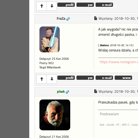
FraZa
Wysłany:
2018-10-30, 
A jak wygoda? nic nie prz
zmienić długości paska, i o
[
Dodano
: 2018-10-30, 14:13
]
Widzę cenzura działa, a c
Dołączył: 25 Kwi 2006
https://www.instagram.
Posty: 902
Skąd: Milanówek
plwk
Wysłany:
2018-10-30, 
Przeszkadza pasek, gdy to
Pozdrawiam
6x6 - 24x36 - FF - APS-C - malu
Dołączył: 21 Kwi 2006