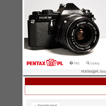
FAQ
Szukaj
PENTAX@PL Stro
←
Poprzedni temat