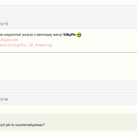
23:13
nie wspomniał jeszcze o darmowej wersji
SilkyPix
ilkypix.com
ww2.isl.co.jp/SIL.../dl_freewin.cgi
23:16
sl jak to usystematyzowac?