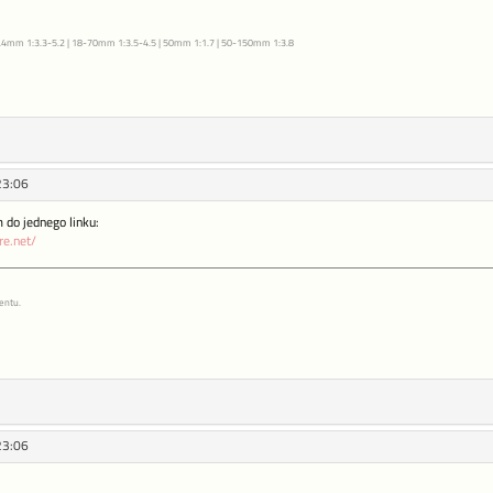
5.4mm 1:3.3-5.2 | 18-70mm 1:3.5-4.5 | 50mm 1:1.7 | 50-150mm 1:3.8
23:06
 do jednego linku:
re.net/
entu.
23:06