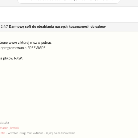
22:47
Darmowy soft do obrabiania naszych koszmarnych obrazkow
trone www z ktorej mozna pobrac
 do oprogramowania FREEWARE
a plikow RAW:
pajacyka
marcin_krynicki
x.htm
- wszelkie uwagi mile widziane - zajrzyj do nas koniecznie