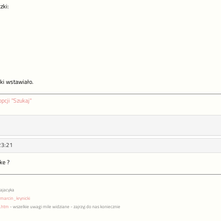
zki:
zki wstawiało.
opcji "Szukaj"
23:21
ke ?
pajacyka
marcin_krynicki
x.htm
- wszelkie uwagi mile widziane - zajrzyj do nas koniecznie