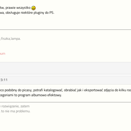
stw, prawie wszystko
wa, obsługuje niektóre pluginy do PS.
,fiszka,lampa.
enum
23:11
ieco podobny do picasy, potrafi katalogować, obrabiać jak i eksportować zdjęcia do kilku r
tegoriami to program albumowo efektowy.
 rozwiązanie, zatem
a to nie ma problemu.