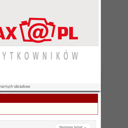
zmarnych obrazkow
Następny temat
→