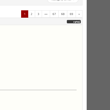
1
2
3
«»
67
68
69
»