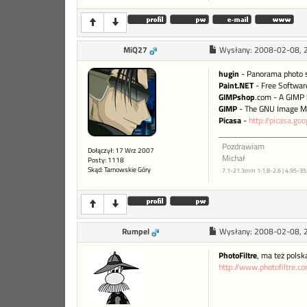
MiQ27
Wysłany:
2008-02-08, 
hugin
- Panorama photo s
Paint.NET
- Free Software
GIMPshop
.com - A GIMP 
GIMP
- The GNU Image Ma
Picasa
-
http://picasa.go
Pozdrawiam
Dołączył: 17 Wrz 2007
Michał
Posty: 1118
Skąd: Tarnowskie Góry
7.1-21.3mm 1:1.8-2.6 | 4.95-3
Rumpel
Wysłany:
2008-02-08, 
PhotoFiltre
, ma też pols
http://www.photofiltre.c