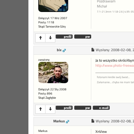
Pozdrawiam
Michał
7.1-21.3mm 1:1.8-2.6 | 4.95-3
Dołączył: 17 Wrz 2007
Posty: 1118
Skąd: Tarnowskie Góry
bix
Wysłany:
2008-02-08, 
zarażony
Ja to wszystko skróciłbym
http://www.photo-freewa
fotonami kreśle swój świat...
Załamanie... chyba nie mam tal
Dołączył: 22 Sty 2008
Posty: 896
Skąd: Zagłębie
Markus
Wysłany:
2008-02-08, 
Markus
XnView