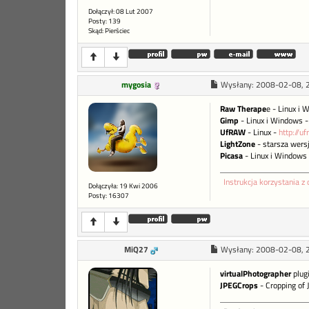
Dołączył: 08 Lut 2007
Posty: 139
Skąd: Pierściec
mygosia
Wysłany:
2008-02-08, 
Raw Therape
e - Linux i
Gimp
- Linux i Windows 
UfRAW
- Linux -
http://u
LightZone
- starsza wers
Picasa
- Linux i Windows
Instrukcja korzystania z 
Dołączyła: 19 Kwi 2006
Posty: 16307
MiQ27
Wysłany:
2008-02-08, 
virtualPhotographer
plug
JPEGCrops
- Cropping of 