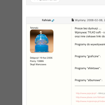
Fafniak
Wysłany:
2008-02-08, 
Tetenalu
Prosze bez dyskusji ....
Wpisywac TYLKO soft - s
oraz inne ciekawe linki
Programy do wywolywani
Programy "graficzne" :
Dołączył: 19 Kwi 2006
Posty: 10886
Skąd: Warszawa
Programy "efektowe" :
Programy "albumowe" :
http://www.pajacyk.pl/
- kliknij 
http://www.pbase.com/fafniak/
http://www.mojesmoje.pl/inde