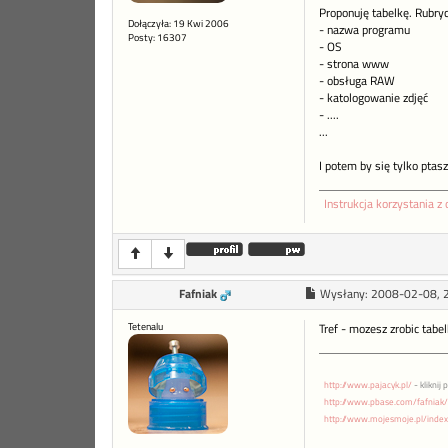
Proponuję tabelkę. Rubryc
Dołączyła: 19 Kwi 2006
- nazwa programu
Posty: 16307
- OS
- strona www
- obsługa RAW
- katologowanie zdjęć
- ....
...
I potem by się tylko ptas
Instrukcja korzystania z 
Fafniak
Wysłany:
2008-02-08, 
Tetenalu
Tref - mozesz zrobic tabel
http://www.pajacyk.pl/
- kliknij 
http://www.pbase.com/fafniak/
http://www.mojesmoje.pl/inde