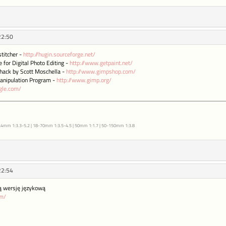
22:50
titcher -
http://hugin.sourceforge.net/
 for Digital Photo Editing -
http://www.getpaint.net/
hack by Scott Moschella -
http://www.gimpshop.com/
nipulation Program -
http://www.gimp.org/
ogle.com/
5.4mm 1:3.3-5.2 | 18-70mm 1:3.5-4.5 | 50mm 1:1.7 | 50-150mm 1:3.8
22:54
ką wersję językową
om/