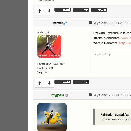
zorzyk
Wysłany:
2008-02-08, 
słabo cuś...
Czekam i czekam, a nikt 
strona producenta:
www.s
wersja freeware:
http://w
Ż jest P... p.
Dołączył: 21 Kwi 2006
Posty: 7908
Skąd: JG
mygosia
Wysłany:
2008-02-08, 
Fafniak napisał/a:
hmmm ma ktos pomy