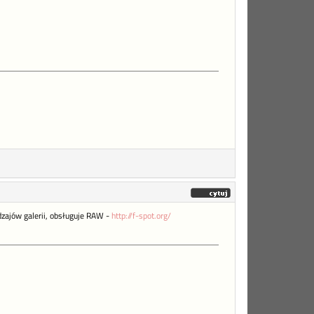
odzajów galerii, obsługuje RAW -
http://f-spot.org/