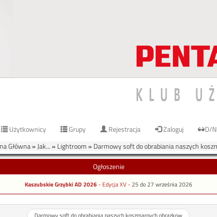
Użytkownicy
Grupy
Rejestracja
Zaloguj
D/N
na Główna
»
Jak...
»
Lightroom
»
Darmowy soft do obrabiania naszych kos
Ogłoszenie
Kaszubskie Grzybki AD 2026
- Edycja XV -
25 do 27 września 2026
Darmowy soft do obrabiania naszych koszmarnych obrazkow