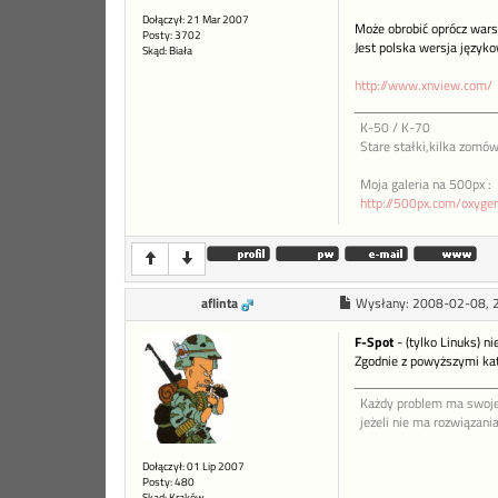
Dołączył: 21 Mar 2007
Może obrobić oprócz war
Posty: 3702
Jest polska wersja języko
Skąd: Biała
http://www.xnview.com/
K-50 / K-70
Stare stałki,kilka zomów
Moja galeria na 500px :
http://500px.com/oxyg
aflinta
Wysłany:
2008-02-08, 
F-Spot
- (tylko Linuks) n
Zgodnie z powyższymi ka
Każdy problem ma swoje
jeżeli nie ma rozwiązani
Dołączył: 01 Lip 2007
Posty: 480
Skąd: Kraków