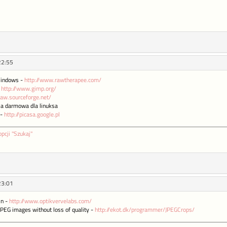
22:55
 Windows -
http://www.rawtherapee.com/
-
http://www.gimp.org/
fraw.sourceforge.net/
ja darmowa dla linuksa
 -
http://picasa.google.pl
opcji "Szukaj"
23:01
in -
http://www.optikvervelabs.com/
JPEG images without loss of quality -
http://ekot.dk/programmer/JPEGCrops/