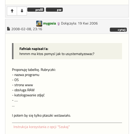
mygosia
Dołączyła: 19 Kwi 2006
2008-02-08, 23:16
Fafniak napisał/a:
hmmm ma ktos pomysl jak to usystematyzowac?
Proponuję tabelkę. Rubryczki:
- nazwa programu
- OS
- strona www
- obsługa RAW
- katologowanie zdjęć
- ....
...
I potem by się tylko ptaszki wstawiało.
Instrukcja korzystania z opcji "Szukaj"