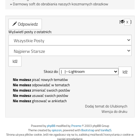
»
Darmowy soft do obrabiania naszych koszmarnych obrazkow
[
]
X
Odpowiedz
Wyświetl posty z ostatnich:
Skocz do:
Nie możesz
pisać nowych tematów
Nie możesz
odpowiadać w tematach
Nie możesz
zmieniać swoich postów
Nie możesz
usuwać swoich postów
Nie możesz
głosować w ankietach
Dodaj temat do Ulubionych
Wersja do druku
Powered by
phpBB
modified by
Przemo
© 2003 phpBB Group
Theme created by
opiszon
, powered with
Bootstrap
and
VanillaJS
.
Strona używa plików cookie. Jeśli nie zgadzasz się na to, zablokuj możliwość korzystania z cookie w
swojej przeglądarce.