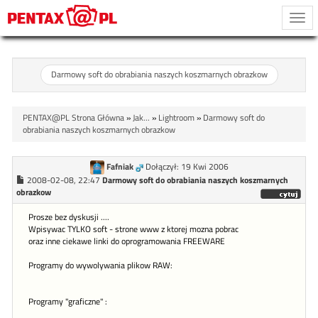
Togg
navi
Darmowy soft do obrabiania naszych koszmarnych obrazkow
PENTAX@PL Strona Główna
»
Jak...
»
Lightroom
»
Darmowy soft do
obrabiania naszych koszmarnych obrazkow
Fafniak
Dołączył: 19 Kwi 2006
2008-02-08, 22:47
Darmowy soft do obrabiania naszych koszmarnych
obrazkow
Prosze bez dyskusji ....
Wpisywac TYLKO soft - strone www z ktorej mozna pobrac
oraz inne ciekawe linki do oprogramowania FREEWARE
Programy do wywolywania plikow RAW:
Programy "graficzne" :