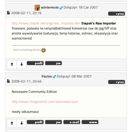
wintermute
Dołączył: 18 Cze 2007
2008-02-11, 20:16
http://www.stepok.net/eng/raw_importer.htm
Stepok's Raw Importer
freeware, pozwala na seryjna(batchowa) konwersje raw do jpg/tiff oraz
proste wywolywanie (saturacja, temp kolorow, ostrosc, ekspozycja oraz
wzmocnienie)
talent antyfotograficzny
Paulos
Dołączył: 08 Mar 2007
2008-02-11, 20:46
Noiseware Community Edition
http://www.imagenomic.com/download.aspx
niezły odszumiacz