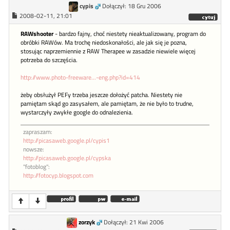
cypis
Dołączył: 18 Gru 2006
2008-02-11, 21:01
RAWshooter
- bardzo fajny, choć niestety nieaktualizowany, program do
obróbki RAWów. Ma trochę niedoskonałości, ale jak się je pozna,
stosując naprzemiennie z RAW Therapee w zasadzie niewiele więcej
potrzeba do szczęścia.
http://www.photo-freeware...-eng.php?id=414
żeby obsłużył PEFy trzeba jeszcze dołożyć patcha. Niestety nie
pamiętam skąd go zasysałem, ale pamiętam, że nie było to trudne,
wystarczyły zwykłe google do odnalezienia.
zapraszam:
http://picasaweb.google.pl/cypis1
nowsze:
http://picasaweb.google.pl/cypska
"fotoblog":
http://fotocyp.blogspot.com
zorzyk
Dołączył: 21 Kwi 2006