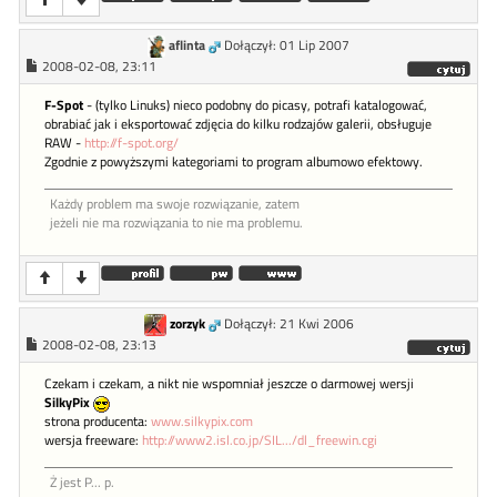
aflinta
Dołączył: 01 Lip 2007
2008-02-08, 23:11
F-Spot
- (tylko Linuks) nieco podobny do picasy, potrafi katalogować,
obrabiać jak i eksportować zdjęcia do kilku rodzajów galerii, obsługuje
RAW -
http://f-spot.org/
Zgodnie z powyższymi kategoriami to program albumowo efektowy.
Każdy problem ma swoje rozwiązanie, zatem
jeżeli nie ma rozwiązania to nie ma problemu.
zorzyk
Dołączył: 21 Kwi 2006
2008-02-08, 23:13
Czekam i czekam, a nikt nie wspomniał jeszcze o darmowej wersji
SilkyPix
strona producenta:
www.silkypix.com
wersja freeware:
http://www2.isl.co.jp/SIL.../dl_freewin.cgi
Ż jest P... p.