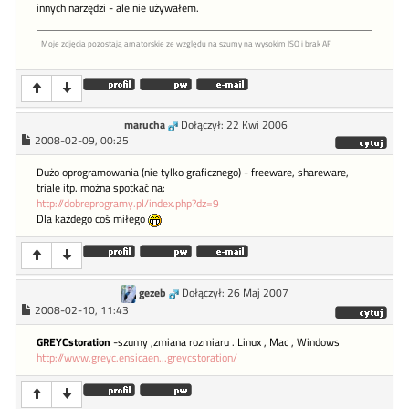
innych narzędzi - ale nie używałem.
Moje zdjęcia pozostają amatorskie ze względu na szumy na wysokim ISO i brak AF
marucha
Dołączył: 22 Kwi 2006
2008-02-09, 00:25
Dużo oprogramowania (nie tylko graficznego) - freeware, shareware,
triale itp. można spotkać na:
http://dobreprogramy.pl/index.php?dz=9
Dla każdego coś miłego
gezeb
Dołączył: 26 Maj 2007
2008-02-10, 11:43
GREYCstoration
-szumy ,zmiana rozmiaru . Linux , Mac , Windows
http://www.greyc.ensicaen...greycstoration/