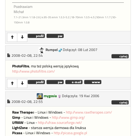
Pozdrawiam
Michał
7.1-21.3mm 1:1.8-2.6 | 4.95-35.4mm 1:3.3-5.2 | 18-70mm 1:3.5-4.5 | 50mm 1:1.7 | 50-
150mm 1:3.8
Rumpel
Dołączył: 08 Lut 2007
2008-02-08, 22:54
PhotoFiltre
, ma też polską wersję językową
http://www.photofiltre.com/
mygosia
Dołączyła: 19 Kwi 2006
2008-02-08, 22:55
Raw Therape
e - Linux i Windows -
http://www.rawtherapee.com/
Gimp
- Linux i Windows -
http://www.gimp.org/
UfRAW
- Linux -
http://ufraw.sourceforge.net/
LightZone
- starsza wersja darmowa dla linuksa
Picasa
- Linux i Windows -
http://picasa.google.pl