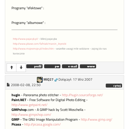
Programy "efektowe" :
Programy "albumowe" :
http://www.pajacyk.pl/
- kliknij pajacyka
http://www.pbase.com/fafniak/marcin_krynicki
http://www.mojesmoje.pl/index.htm
- wszelkie uwagi mile widziane - zajrzyj do nas
koniecznie
MiQ27
Dołączył: 17 Wrz 2007
2008-02-08, 22:50
hugin
- Panorama photo stitcher -
http://hugin.sourceforge.net/
Paint.NET
- Free Software for Digital Photo Editing -
http://www.getpaint.net/
GIMPshop
.com - A GIMP hack by Scott Moschella -
http://www.gimpshop.com/
GIMP
- The GNU Image Manipulation Program -
http://www.gimp.org/
Picasa
-
http://picasa.google.com/