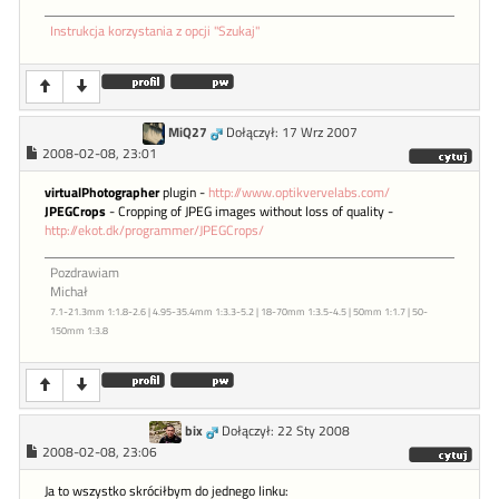
Instrukcja korzystania z opcji "Szukaj"
MiQ27
Dołączył: 17 Wrz 2007
2008-02-08, 23:01
virtualPhotographer
plugin -
http://www.optikvervelabs.com/
JPEGCrops
- Cropping of JPEG images without loss of quality -
http://ekot.dk/programmer/JPEGCrops/
Pozdrawiam
Michał
7.1-21.3mm 1:1.8-2.6 | 4.95-35.4mm 1:3.3-5.2 | 18-70mm 1:3.5-4.5 | 50mm 1:1.7 | 50-
150mm 1:3.8
bix
Dołączył: 22 Sty 2008
2008-02-08, 23:06
Ja to wszystko skróciłbym do jednego linku: