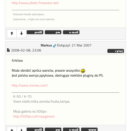
http://www.photo-freeware.net/
fotonami kreśle swój świat...
Załamanie... chyba nie mam talentu.
Markus
Dołączył: 21 Mar 2007
2008-02-08, 23:06
XnView
Może obrobić oprócz warstw, prawie wszystko
Jest polska wersja językowa, obsługuje niektóre pluginy do PS.
http://www.xnview.com/
K-50 / K-70
Stare stałki,kilka zomów,fiszka,lampa.
Moja galeria na 500px :
http://500px.com/oxygenum