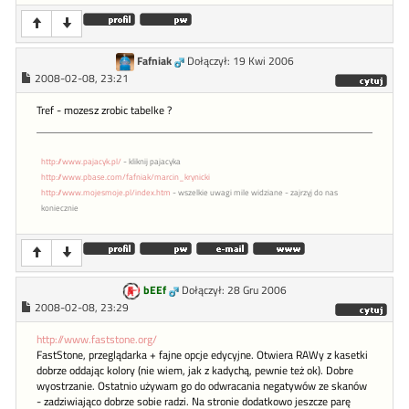
Fafniak
Dołączył: 19 Kwi 2006
2008-02-08, 23:21
Tref - mozesz zrobic tabelke ?
http://www.pajacyk.pl/
- kliknij pajacyka
http://www.pbase.com/fafniak/marcin_krynicki
http://www.mojesmoje.pl/index.htm
- wszelkie uwagi mile widziane - zajrzyj do nas
koniecznie
bEEf
Dołączył: 28 Gru 2006
2008-02-08, 23:29
http://www.faststone.org/
FastStone, przeglądarka + fajne opcje edycyjne. Otwiera RAWy z kasetki
dobrze oddając kolory (nie wiem, jak z kadychą, pewnie też ok). Dobre
wyostrzanie. Ostatnio używam go do odwracania negatywów ze skanów
- zadziwiająco dobrze sobie radzi. Na stronie dodatkowo jeszcze parę