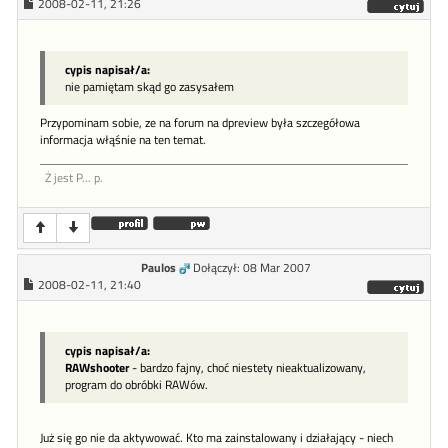
2008-02-11, 21:26
cypis napisał/a:
nie pamiętam skąd go zasysałem
Przypominam sobie, ze na forum na dpreview była szczegółowa
informacja włąśnie na ten temat.
Ż jest P... p.
Paulos
Dołączył: 08 Mar 2007
2008-02-11, 21:40
cypis napisał/a:
RAWshooter
- bardzo fajny, choć niestety nieaktualizowany,
program do obróbki RAWów.
Już się go nie da aktywować. Kto ma zainstalowany i działający - niech