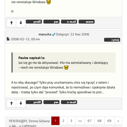
nie reinstaluje Windows
P.
marucha
Dołączył: 22 Kwi 2006
2008-02-12, 00:44
Paulos napisał/a:
Już się go nie da aktywować. Kto ma zainstalowany i działający
- niech nie reinstaluje Windows
A to niby dlaczego? Tylko przy uruchamianiu chce się łączyć z netem i
rejestrować, po czym daje komunikat, że to niemożliwe i spokojnie działa
dalej - trzeba tylko dać "proceed". Tylko trochę upierdliwe to jest...
1
2
3
«»
67
68
69
»
PENTAX@PL Strona Główna
»
Jak...
»
Lightroom