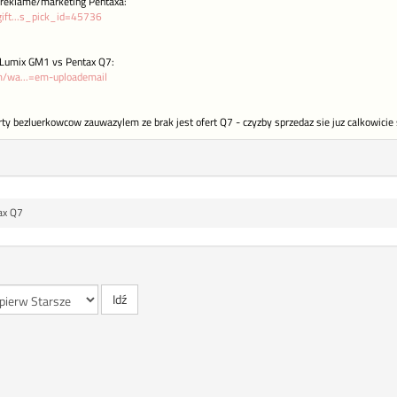
a reklame/marketing Pentaxa:
ift...s_pick_id=45736
 Lumix GM1 vs Pentax Q7:
m/wa...=em-uploademail
rty bezluerkowcow zauwazylem ze brak jest ofert Q7 - czyzby sprzedaz sie juz calkowici
ax Q7