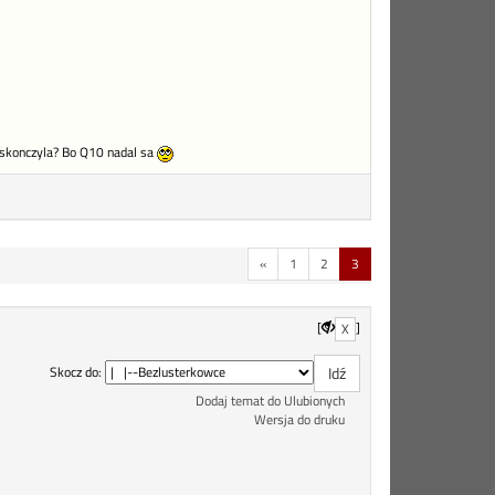
e skonczyla? Bo Q10 nadal sa
«
1
2
3
[
]
X
Skocz do:
Dodaj temat do Ulubionych
Wersja do druku