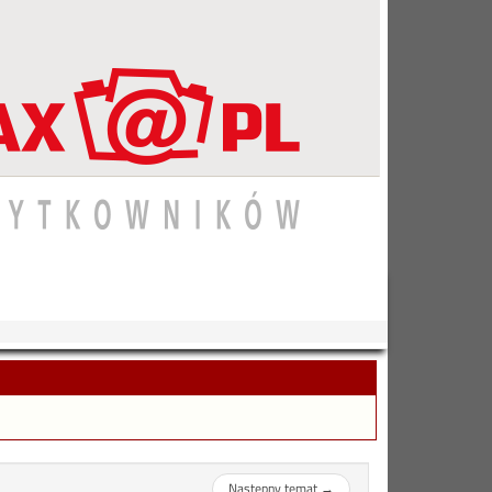
Następny temat
→