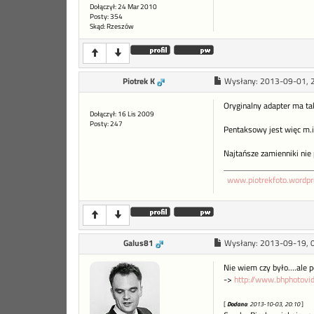
Dołączył: 24 Mar 2010
Posty: 354
Skąd: Rzeszów
Piotrek K
Wysłany:
2013-09-01, 
Oryginalny adapter ma t
Dołączył: 16 Lis 2009
Posty: 247
Pentaksowy jest więc m.in
Najtańsze zamienniki nie 
www.piotrekfoto.wordp
Galus81
Wysłany:
2013-09-19, 
Nie wiem czy było....ale
->
http://www.bhphotov
[
Dodano
: 2013-10-03, 20:10
]