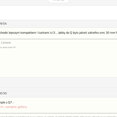
09:04
hodzi lepszym kompaktem i lustrami 4/3... Jakby do Q bylo jakieś szkiełko smc 30 mm f
t Canona
me pełne klatki RF
00:50
ple z Q7 :
/n...samples-gallery
M40/2.8 | F50/1.7 | FA100/2.8 macro | DA12-24 | DA16-45 | DA18-55WR | DA55-300 | Vivitar 28/2.8 | m42 | slik340dx 