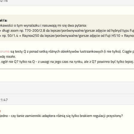
02:16
ał/a:
iekawości o tym wynalazku i nasuwają mi się dwa pytania:
 + długi zoom np. T70-200/2.8 da lepsze/porównywalne/gorsze zdjęcie od hybryd typu 
 + np. 50/1.4 + Raynox250 da lepsze/porównywalne/gorsze zdjęcie od Fuji HS10 + Rayn
Forums
są testy Q z ponad setką różnych obiektywów lustrzankowych (i nie tylko). Ciągle 
wdę niezłe.
ogół nie Q7 tylko na Q - z uwagi na jego czas na rynku, ale z Q7 powinno być tylko lepiej.
21:47
edno - czy tanie zamienniki adaptera różnią się tylko brakiem regulacji przysłony?