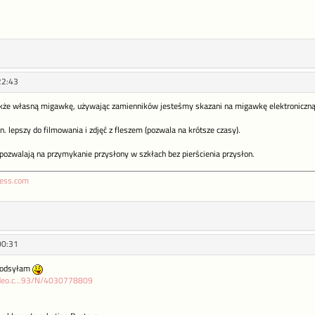
22:43
akże własną migawkę, używając zamienników jesteśmy skazani na migawkę elektroniczną
. lepszy do filmowania i zdjęć z fleszem (pozwala na krótsze czasy).
pozwalają na przymykanie przysłony w szkłach bez pierścienia przysłon.
ress.com
00:31
 podsyłam
ideo.c...93/N/4030778809