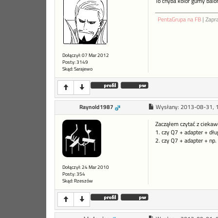
To chyba kolor gumy balo
PentaGrupa na FB
| Zapr
Dołączył: 07 Mar 2012
Posty: 3149
Skąd: Sarajewo
Raynold1987
Wysłany:
2013-08-31, 
Zacząłem czytać z ciekaw
1. czy Q7 + adapter + d
2. czy Q7 + adapter + np
Dołączył: 24 Mar 2010
Posty: 354
Skąd: Rzeszów