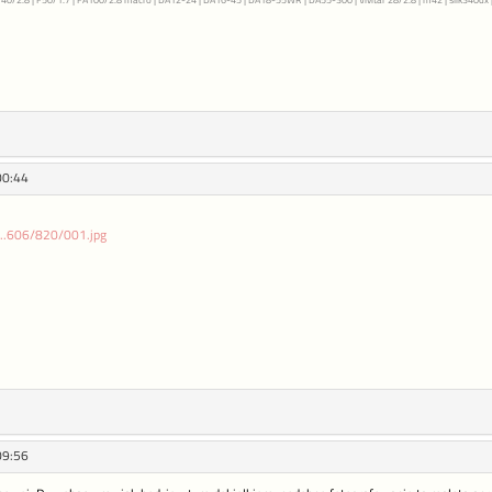
00:44
c...606/820/001.jpg
09:56