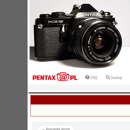
FAQ
Szukaj
←
Poprzedni temat