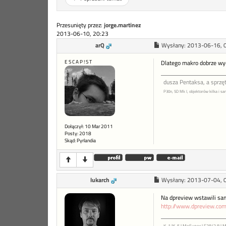
Przesunięty przez:
jorge.martinez
2013-06-10, 20:23
arQ
Wysłany:
2013-06-16, 
E S C A P ! S T
Dlatego makro dobrze wyc
dusza Pentaksa, a sprzę
P30n, 5D Mk I, objektorów kilka i sa
Dołączył: 10 Mar 2011
Posty: 2018
Skąd: Pyrlandia
lukarch
Wysłany:
2013-07-04, 
Na dpreview wstawili sam
http://www.dpreview.com
K-1 |K-5 | MeSuper | F28/2.8 | 