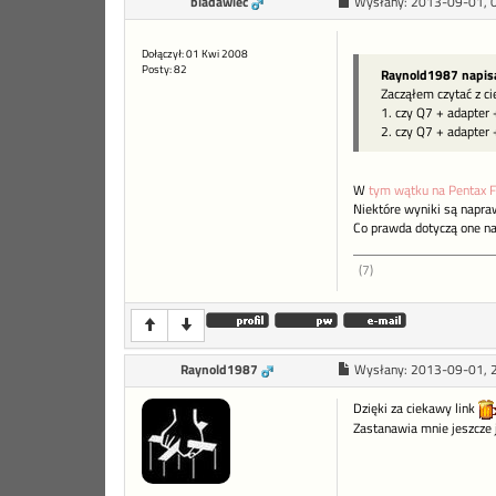
bladawiec
Wysłany:
2013-09-01, 
Dołączył: 01 Kwi 2008
Posty: 82
Raynold1987 napis
Zacząłem czytać z c
1. czy Q7 + adapter
2. czy Q7 + adapter
W
tym wątku na Pentax 
Niektóre wyniki są napra
Co prawda dotyczą one na 
(7)
Raynold1987
Wysłany:
2013-09-01, 
Dzięki za ciekawy link
Zastanawia mnie jeszcze j