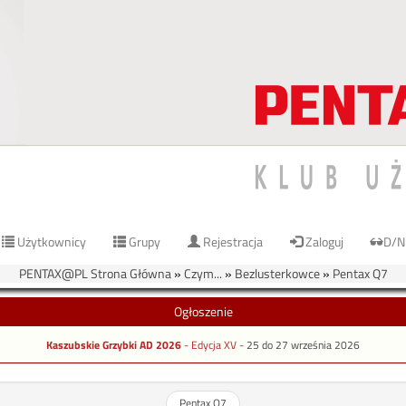
Użytkownicy
Grupy
Rejestracja
Zaloguj
D/N
PENTAX@PL Strona Główna
»
Czym...
»
Bezlusterkowce
»
Pentax Q7
Ogłoszenie
Kaszubskie Grzybki AD 2026
- Edycja XV -
25 do 27 września 2026
Pentax Q7