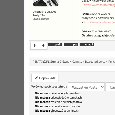
Czyzby Ricoh wzial sie z
-
http://www.oprah.com/g
Dołączył: 16 Lip 2008
[
Dodano
: 2013-11-03, 22:14
]
Posty: 294
Mały tescik porownujacy
Skąd: Kozienice
-
http://www.youtube.co
[
Dodano
: 2014-12-24, 02:46
]
Ostatnio przegladajac ofe
PENTAX@PL Strona Główna
»
Czym...
»
Bezlusterkowce
»
Pent
Odpowiedz
Wyświetl posty z ostatnich:
Nie możesz
pisać nowych tematów
Nie możesz
odpowiadać w tematach
Nie możesz
zmieniać swoich postów
Nie możesz
usuwać swoich postów
Nie możesz
głosować w ankietach