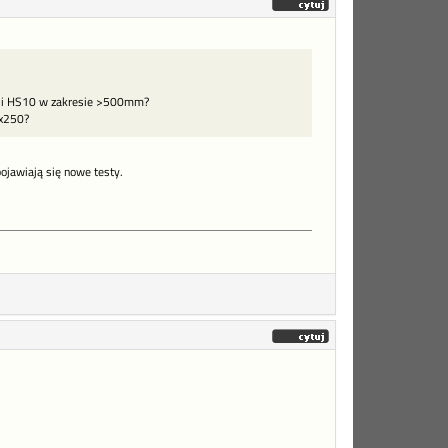
Fuji HS10 w zakresie >500mm?
ox250?
pojawiają się nowe testy.