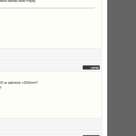
wia bardzo dużo frajdy.
HS10 w zakresie >500mm?
?