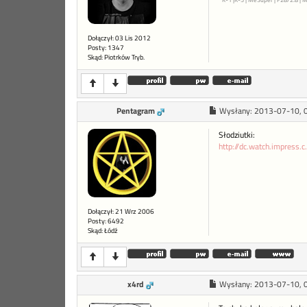
Dołączył: 03 Lis 2012
Posty: 1347
Skąd: Piotrków Tryb.
Pentagram
Wysłany:
2013-07-10, 
Słodziutki:
http://dc.watch.impress.
Dołączył: 21 Wrz 2006
Posty: 6492
Skąd: Łódź
x4rd
Wysłany:
2013-07-10, 