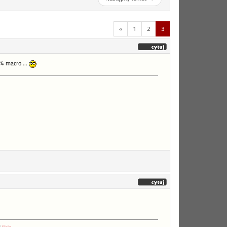
«
1
2
3
4 macro ...
|
flickr