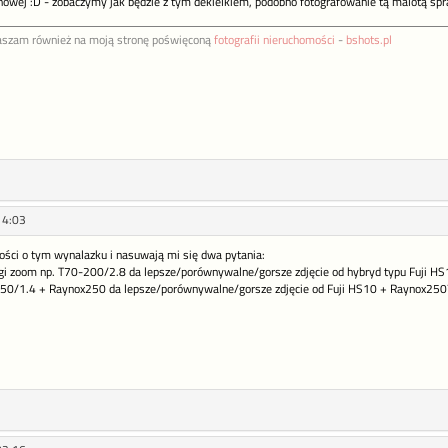
nowej :D - zobaczymy jak będzie z tym dekielkiem, podobno fotografowanie tą malotą spra
aszam również na moją stronę poświęconą
fotografii nieruchomości
-
bshots.pl
14:03
ości o tym wynalazku i nasuwają mi się dwa pytania:
ługi zoom np. T70-200/2.8 da lepsze/porównywalne/gorsze zdjęcie od hybryd typu Fuji 
. 50/1.4 + Raynox250 da lepsze/porównywalne/gorsze zdjęcie od Fuji HS10 + Raynox250