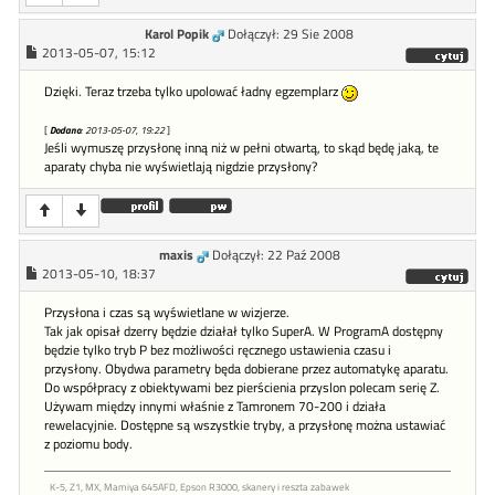
Karol Popik
Dołączył: 29 Sie 2008
2013-05-07, 15:12
Dzięki. Teraz trzeba tylko upolować ładny egzemplarz
[
Dodano
: 2013-05-07, 19:22
]
Jeśli wymuszę przysłonę inną niż w pełni otwartą, to skąd będę jaką, te
aparaty chyba nie wyświetlają nigdzie przysłony?
maxis
Dołączył: 22 Paź 2008
2013-05-10, 18:37
Przysłona i czas są wyświetlane w wizjerze.
Tak jak opisał dzerry będzie działał tylko SuperA. W ProgramA dostępny
będzie tylko tryb P bez możliwości ręcznego ustawienia czasu i
przysłony. Obydwa parametry będa dobierane przez automatykę aparatu.
Do współpracy z obiektywami bez pierścienia przyslon polecam serię Z.
Używam między innymi właśnie z Tamronem 70-200 i działa
rewelacyjnie. Dostępne są wszystkie tryby, a przysłonę można ustawiać
z poziomu body.
K-5, Z1, MX, Mamiya 645AFD, Epson R3000, skanery i reszta zabawek