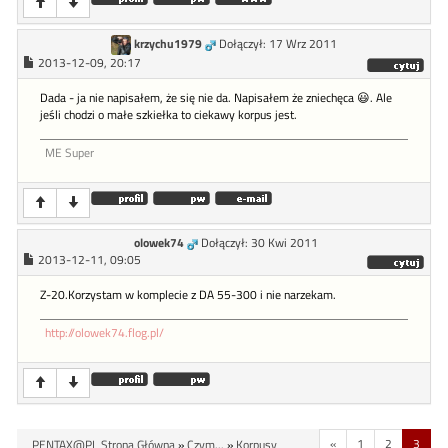
krzychu1979
Dołączył: 17 Wrz 2011
2013-12-09, 20:17
Dada - ja nie napisałem, że się nie da. Napisałem że zniechęca 😃. Ale
jeśli chodzi o małe szkiełka to ciekawy korpus jest.
ME Super
olowek74
Dołączył: 30 Kwi 2011
2013-12-11, 09:05
Z-20.Korzystam w komplecie z DA 55-300 i nie narzekam.
http://olowek74.flog.pl/
«
1
2
3
PENTAX@PL Strona Główna
»
Czym...
»
Korpusy