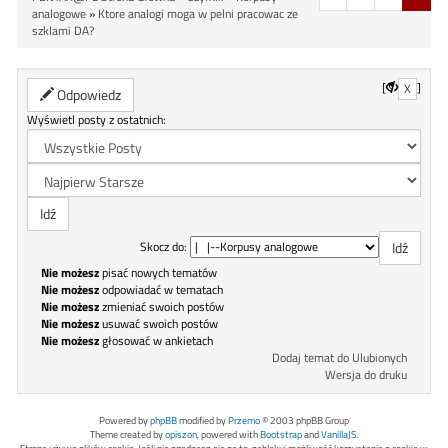
analogowe
»
Ktore analogi moga w pelni pracowac ze
szklami DA?
[
]
X
Odpowiedz
Wyświetl posty z ostatnich:
Skocz do:
Nie możesz
pisać nowych tematów
Nie możesz
odpowiadać w tematach
Nie możesz
zmieniać swoich postów
Nie możesz
usuwać swoich postów
Nie możesz
głosować w ankietach
Dodaj temat do Ulubionych
Wersja do druku
Powered by
phpBB
modified by
Przemo
© 2003 phpBB Group
Theme created by
opiszon
, powered with
Bootstrap
and
VanillaJS
.