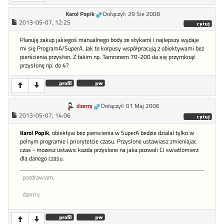
Karol Popik
Dołączył: 29 Sie 2008
2013-05-07, 12:25
Planuję zakup jakiegoś manualnego body ze stykami i najlepszy wydaje
mi się ProgramA/SuperA. Jak te korpusy współpracują z obiektywami bez
pierścienia przysłon. Z takim np. Tamronem 70-200 da się przymknąć
przysłonę np. do 4?
dzerry
Dołączył: 01 Maj 2006
2013-05-07, 14:06
Karol Popik
, obiektyw bez pierscienia w SuperA bedzie dzialal tylko w
pelnym programie i priorytetcie czasu. Przyslone ustawiasz zmieniajac
czas - mozesz ustawic kazda przyslone na jaka pozwoli Ci swiatlomierz
dla danego czasu.
pozdrawiam,
dzerrry