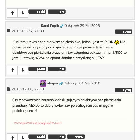
Karol Popik
Dołączył: 29 Sie 2008
2013-05-27, 21:30
Kupiłem już wreszcie pierwszego pleśniaka, jednak jest to P30N
Nie
pokazuje on przysłony w wizjerze, stąd moje pytanie:Jeżeli mam
obiektyw bez pierścienia przysłon i światłomierz pokaże mi np. 1/500 to
jeżeli ustawię 1/250 to aparat domknie przysłonę o 1 EV?
shaper
Dołączył: 01 Maj 2010
2013-12-08, 22:10
Czy z powyższych korpusów obsługujących obiektywy bez pierścienia
przesłony MZ-50 to dobry wybór czy polecilibyście coś innego w
podobnej cenie?
www.pawelsphotography.com