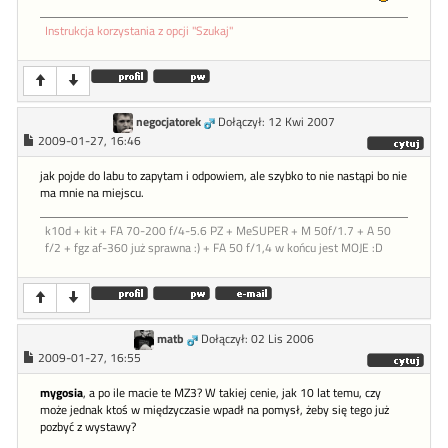
Instrukcja korzystania z opcji "Szukaj"
negocjatorek
Dołączył: 12 Kwi 2007
2009-01-27, 16:46
jak pojde do labu to zapytam i odpowiem, ale szybko to nie nastąpi bo nie
ma mnie na miejscu.
k10d + kit + FA 70-200 f/4-5.6 PZ + MeSUPER + M 50f/1.7 + A 50
f/2 + fgz af-360 już sprawna :) + FA 50 f/1,4 w końcu jest MOJE :D
matb
Dołączył: 02 Lis 2006
2009-01-27, 16:55
mygosia
, a po ile macie te MZ3? W takiej cenie, jak 10 lat temu, czy
może jednak ktoś w międzyczasie wpadł na pomysł, żeby się tego już
pozbyć z wystawy?