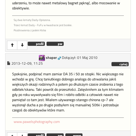
uderzeniu, to może nawet metalowy bagnet pęknąć, albo mocowanie w
obiektywie.
Są dwa lematy Dady-Opiszona.
Trzeci lemat Dady - FuFu w kwadracie jest boskie.
Pozdrowienia z jaskini Kicka
shaper
Dołączył: 01 Maj 2010
2013-12-09, 11:25
Spokojnie, podpinać mam zamiar DA 35 i 50 ze stopki. Nic większego nie
wchodzi w grę. Chcę taniutkiego dobrego analoga do utrwalania jakiś
większych okazji rodzinnych a potem po dłuższym czasie zrobienia z tego
odbitek/skanu. Taki powrót do przeszłości. Zatęskniłem za tym klimatem
gdy po roku wywoływało się film i robiło odbitki a człowiek nawet nie
pamiętał co tam jest. Miałem używanego starego chinona cp-7 ale
wyzionął ducha a po drugie pozbyłem się manualnej 50tki i potrzebuje
czegoś do obiektywów które mam.
www.pawelsphotography.com