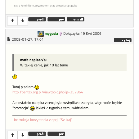
6x7 z kominkiem, pryzmatem oraz drewnianą rączką
mygosia
Dołączyła: 19 Kwi 2006
2009-01-27, 17:01
matb napisał/a:
W takiej cenie, jak 10 lat temu
Tutaj pisałam
http://pentax.org.pl/viewtopic.php?p=352864
Ale ostatnio nalepka z ceną była wstydliwie zakryta, więc może będzie
"promocja"
Jakieś 2 tygodnie temu widziałam.
Instrukcja korzystania z opcji "Szukaj"