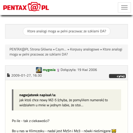
Togg
navi
Ktore analogi moga w pelni pracowac ze szklami DA?
PENTAX@PL Strona Główna
»
Czym...
»
Korpusy analogowe
»
Ktore analogi
moga w pelni pracowac ze szklami DA?
mygosia
Dołączyła: 19 Kwi 2006
2009-01-27, 16:30
negocjatorek napisał/a:
jak ktoś chce nowy MZ-5 (chyba, że pomyliłem numerek) to
widziałem u mnie w jednym labie, że stoi...
Po ile - tak z ciekawości?
Bo u nas w Klimczoku - nadal jest Mz5n i Mz3 - nówki nieśmigane