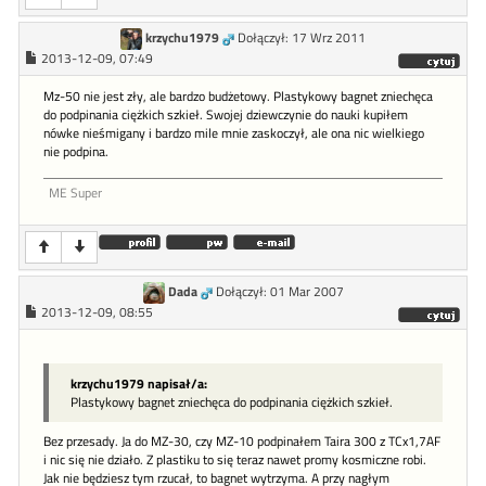
krzychu1979
Dołączył: 17 Wrz 2011
2013-12-09, 07:49
Mz-50 nie jest zły, ale bardzo budżetowy. Plastykowy bagnet zniechęca
do podpinania ciężkich szkieł. Swojej dziewczynie do nauki kupiłem
nówke nieśmigany i bardzo mile mnie zaskoczył, ale ona nic wielkiego
nie podpina.
ME Super
Dada
Dołączył: 01 Mar 2007
2013-12-09, 08:55
krzychu1979 napisał/a:
Plastykowy bagnet zniechęca do podpinania ciężkich szkieł.
Bez przesady. Ja do MZ-30, czy MZ-10 podpinałem Taira 300 z TCx1,7AF
i nic się nie działo. Z plastiku to się teraz nawet promy kosmiczne robi.
Jak nie będziesz tym rzucał, to bagnet wytrzyma. A przy nagłym