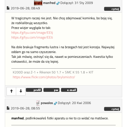
manfred
Dołączył: 31 Sty 2009
2019-06-28, 08:49
W tragicznym raczej nie jest. Nie chcę zdejmować kominka, bo boję się,
że rozklalibruję wszystko.
Przez wizjer wygląda to tak:
https://gifyu.com/image/EEtj
https://gifyu.com/image/EEti
Na dole brakuje fragmentu lustra i na brzegach też jest korozja. Najwyżej
oddam go na samo czyszczenie.
Tak jak mówię, ostrzyć się da, nawet w pomieszczeniach. Kwestia tylko
ciekawości, że może da się lepiej.
K200D oraz Z-1 + Rikenon 50 1.7 + SMC K 55 1.8 + KIT
https://www.flickr.com/photos/brylomistrz/
powalos
Dołączył: 20 Kwi 2006
2019-06-28, 08:55
manfred
, podlinkowałeś fotki aparatu a nie to co widać na matówce.