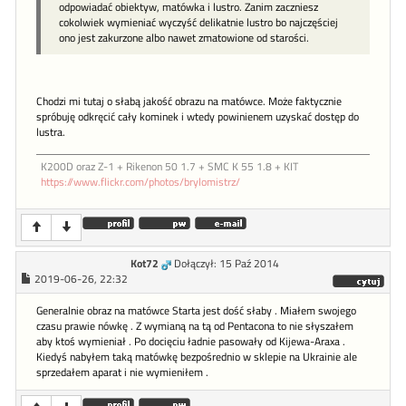
odpowiadać obiektyw, matówka i lustro. Zanim zaczniesz
cokolwiek wymieniać wyczyść delikatnie lustro bo najczęściej
ono jest zakurzone albo nawet zmatowione od starości.
Chodzi mi tutaj o słabą jakość obrazu na matówce. Może faktycznie
spróbuję odkręcić cały kominek i wtedy powinienem uzyskać dostęp do
lustra.
K200D oraz Z-1 + Rikenon 50 1.7 + SMC K 55 1.8 + KIT
https://www.flickr.com/photos/brylomistrz/
Kot72
Dołączył: 15 Paź 2014
2019-06-26, 22:32
Generalnie obraz na matówce Starta jest dość słaby . Miałem swojego
czasu prawie nówkę . Z wymianą na tą od Pentacona to nie słyszałem
aby ktoś wymieniał . Po docięciu ładnie pasowały od Kijewa-Araxa .
Kiedyś nabyłem taką matówkę bezpośrednio w sklepie na Ukrainie ale
sprzedałem aparat i nie wymieniłem .