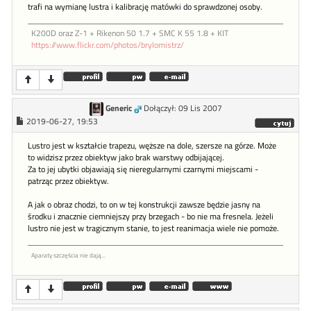
trafi na wymianę lustra i kalibrację matówki do sprawdzonej osoby.
K200D oraz Z-1 + Rikenon 50 1.7 + SMC K 55 1.8 + KIT
https://www.flickr.com/photos/brylomistrz/
Generic
Dołączył: 09 Lis 2007
2019-06-27, 19:53
Lustro jest w kształcie trapezu, węższe na dole, szersze na górze. Może
to widzisz przez obiektyw jako brak warstwy odbijającej.
Za to jej ubytki objawiają się nieregularnymi czarnymi miejscami -
patrząc przez obiektyw.
A jak o obraz chodzi, to on w tej konstrukcji zawsze będzie jasny na
środku i znacznie ciemniejszy przy brzegach - bo nie ma fresnela. Jeżeli
lustro nie jest w tragicznym stanie, to jest reanimacja wiele nie pomoże.
Aparaty szczęścia nie dają...