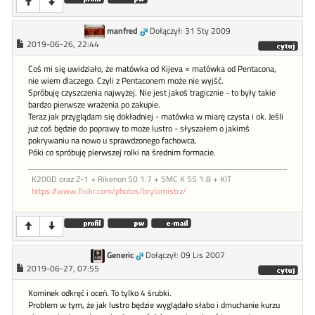
manfred
Dołączył: 31 Sty 2009
2019-06-26, 22:44
Coś mi się uwidziało, że matówka od Kijeva = matówka od Pentacona,
nie wiem dlaczego. Czyli z Pentaconem może nie wyjść.
Spróbuję czyszczenia najwyżej. Nie jest jakoś tragicznie - to były takie
bardzo pierwsze wrażenia po zakupie.
Teraz jak przyglądam się dokładniej - matówka w miarę czysta i ok. Jeśli
już coś będzie do poprawy to może lustro - słyszałem o jakimś
pokrywaniu na nowo u sprawdzonego fachowca.
Póki co spróbuję pierwszej rolki na średnim formacie.
K200D oraz Z-1 + Rikenon 50 1.7 + SMC K 55 1.8 + KIT
https://www.flickr.com/photos/brylomistrz/
Generic
Dołączył: 09 Lis 2007
2019-06-27, 07:55
Kominek odkręć i oceń. To tylko 4 śrubki.
Problem w tym, że jak lustro będzie wyglądało słabo i dmuchanie kurzu