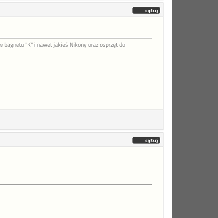
agnetu "K" i nawet jakieś Nikony oraz osprzęt do