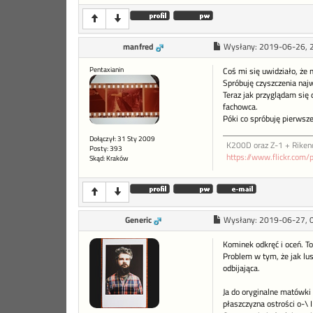
manfred
Wysłany:
2019-06-26, 
Pentaxianin
Coś mi się uwidziało, że
Spróbuję czyszczenia najw
Teraz jak przyglądam się
fachowca.
Póki co spróbuję pierwsze
Dołączył: 31 Sty 2009
K200D oraz Z-1 + Riken
Posty: 393
https://www.flickr.com/
Skąd: Kraków
Generic
Wysłany:
2019-06-27, 
Kominek odkręć i oceń. To
Problem w tym, że jak lus
odbijająca.
Ja do oryginalne matówki d
płaszczyzna ostrości o-\ 