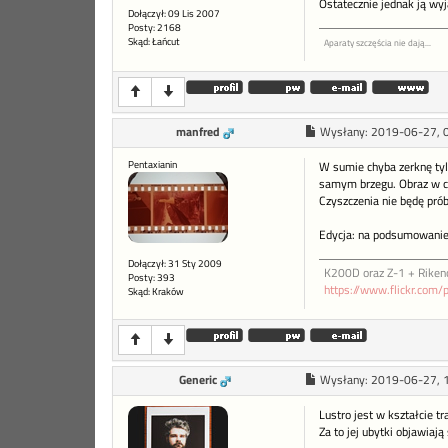
Ostatecznie jednak ją wy
Dołączył: 09 Lis 2007
Posty: 2168
Skąd: Łańcut
Aparaty szczęścia nie dają...
manfred
Wysłany:
2019-06-27, 
Pentaxianin
W sumie chyba zerknę tylk
samym brzegu. Obraz w ce
Czyszczenia nie będę prób
Edycja: na podsumowanie 
Dołączył: 31 Sty 2009
K200D oraz Z-1 + Riken
Posty: 393
https://www.flickr.com/
Skąd: Kraków
Generic
Wysłany:
2019-06-27, 
Lustro jest w kształcie t
Za to jej ubytki objawiaj