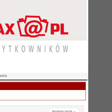
tówka
Następny temat
→