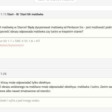
21:13
Start - B/ Start 66 matówka
ł matówkę w Starcie? Będę dysponował matówką od Pentacon Six - jest możliwość pod
 jasność obrazu odpowiada matówka czy lustro w kiepskim stanie?
on 50 1.7 + SMC K 55 1.8 + KIT
photos/brylomistrz/
21:26
a kliszy może odpowiadać tylko obiektyw.
ć obrazu widzianego na matówce może odpowiadać obiektyw, matówka i lustro. Zanim zac
rzone albo nawet zmatowione od starości.
ówki i cyfra z pod innego znaku