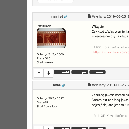
manfred
Wysłany:
2019-06-26, 
Pentaxianin
Witajcie.
Czy ktoś z Was wymienia
Ewentualnie czy za słabą
K200D oraz Z-1 + Riken
https://www.flickr.com/
Dołączył: 31 Sty 2009
Posty: 393
Skąd: Kraków
fotna
Wysłany:
2019-06-26, 
Za słabą jakość obrazu n
Dołączył: 28 Sty 2017
Natomiast za słabą jakoś
Posty: 35
najczęściej ono jest zaku
Skąd: Nowy Sącz
Rcoh XR-X, wielkoformat