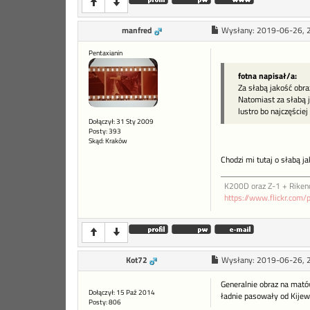
manfred
Wysłany:
2019-06-26, 
Pentaxianin
fotna napisał/a:
Za słabą jakość obra
Natomiast za słabą 
lustro bo najczęście
Dołączył: 31 Sty 2009
Posty: 393
Skąd: Kraków
Chodzi mi tutaj o słabą 
K200D oraz Z-1 + Riken
https://www.flickr.com/
Kot72
Wysłany:
2019-06-26, 
Generalnie obraz na mató
Dołączył: 15 Paź 2014
ładnie pasowały od Kijew
Posty: 806