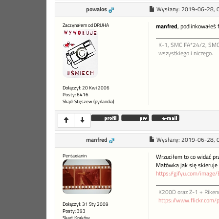
powalos
Wysłany:
2019-06-28, 
Zaczynałem od DRUHA
manfred
, podlinkowałeś 
K-1, SMC FA*24/2, SMC 
wszystkiego i niczego.
Dołączył: 20 Kwi 2006
Posty: 6416
Skąd: Stęszew (pyrlandia)
manfred
Wysłany:
2019-06-28, 
Pentaxianin
Wrzuciłem to co widać prz
Matówka jak się skieruje 
https://gifyu.com/image
K200D oraz Z-1 + Riken
https://www.flickr.com/
Dołączył: 31 Sty 2009
Posty: 393
Skąd: Kraków