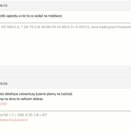
08:55
fotki aparatu a nie to co widać na matówce.
FA*300/4.5, T 28-75/2.8: 645N+FA 45-85/4.5+ A 35/3.5, seria tradycyjnych korpusów b
09:06
ez obiektyw celowniczy (czarne plamy na lustrze).
np na okno to całkiem dobrze.
/EEtD
on 50 1.7 + SMC K 55 1.8 + KIT
photos/brylomistrz/