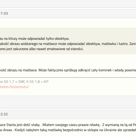
21:33
zu na kliszy może odpowiadać tylko obiektyw.
jakość obrazu widzianego na matówce może odpowiadać obiektyw, matówka i lustro. Zani
j ono jest zakurzone albo nawet zmatowione od starości.
jakość obrazu na matówce. Może faktycznie spróbuję odkręcić cały kominek i wtedy powini
on 50 1.7 + SMC K 55 1.8 + KIT
photos/brylomistrz/
22:32
wce Starta jest dość słaby . Miałem swojego czasu prawie nówkę . Z wymianą na tą od Pe
a-Araxa . Kiedyś nabyłem taką matówkę bezpośrednio w sklepie na Ukrainie ale sprzedał