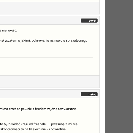
 nie wyjść.
ro - słyszałem o jakimś pokrywaniu na nowo u sprawdzonego
zniesz trzeć to pewnie z brudem zejdzie też warstwa
o było widać kręgi od fresnela i... przesunęła mi się
kończoności to na bliskich nie - i odwrotnie.