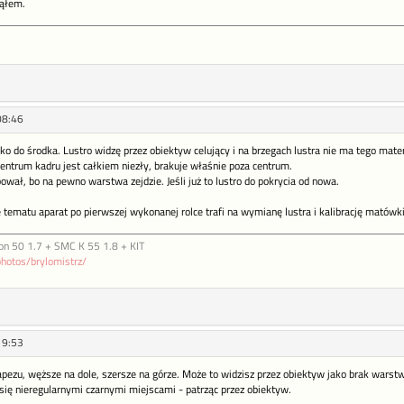
jąłem.
08:46
o do środka. Lustro widzę przez obiektyw celujący i na brzegach lustra nie ma tego materi
ntrum kadru jest całkiem niezły, brakuje właśnie poza centrum.
ował, bo na pewno warstwa zejdzie. Jeśli już to lustro do pokrycia od nowa.
tematu aparat po pierwszej wykonanej rolce trafi na wymianę lustra i kalibrację matówk
on 50 1.7 + SMC K 55 1.8 + KIT
photos/brylomistrz/
19:53
rapezu, węższe na dole, szersze na górze. Może to widzisz przez obiektyw jako brak warstw
ą się nieregularnymi czarnymi miejscami - patrząc przez obiektyw.