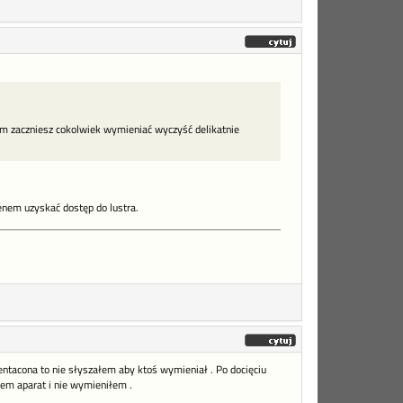
m zaczniesz cokolwiek wymieniać wyczyść delikatnie
enem uzyskać dostęp do lustra.
ntacona to nie słyszałem aby ktoś wymieniał . Po docięciu
em aparat i nie wymieniłem .