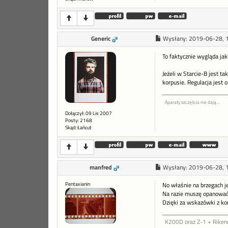
Generic
Wysłany:
2019-06-28, 
To faktycznie wygląda jak
Jeżeli w Starcie-B jest t
korpusie. Regulacja jest
Aparaty szczęścia nie dają...
Dołączył: 09 Lis 2007
Posty: 2168
Skąd: Łańcut
manfred
Wysłany:
2019-06-28, 
Pentaxianin
No właśnie na brzegach je
Na razie muszę opanować
Dzięki za wskazówki z ko
K200D oraz Z-1 + Riken