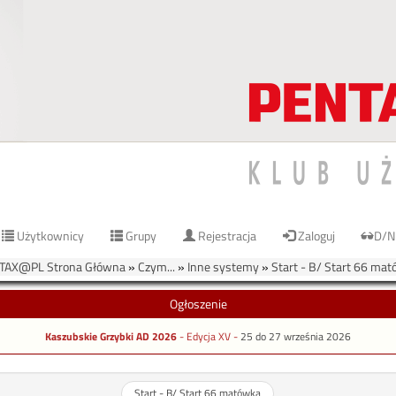
Użytkownicy
Grupy
Rejestracja
Zaloguj
D/N
TAX@PL Strona Główna
»
Czym...
»
Inne systemy
»
Start - B/ Start 66 ma
Ogłoszenie
Kaszubskie Grzybki AD 2026
- Edycja XV -
25 do 27 września 2026
Start - B/ Start 66 matówka