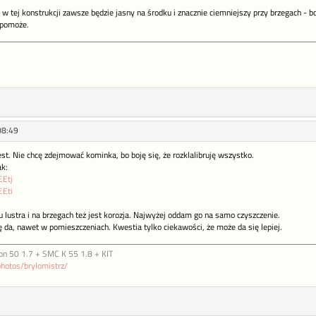
n w tej konstrukcji zawsze będzie jasny na środku i znacznie ciemniejszy przy brzegach - bo 
 pomoże.
08:49
est. Nie chcę zdejmować kominka, bo boję się, że rozklalibruję wszystko.
ak:
EEtj
EEti
 lustra i na brzegach też jest korozja. Najwyżej oddam go na samo czyszczenie.
ę da, nawet w pomieszczeniach. Kwestia tylko ciekawości, że może da się lepiej.
on 50 1.7 + SMC K 55 1.8 + KIT
photos/brylomistrz/