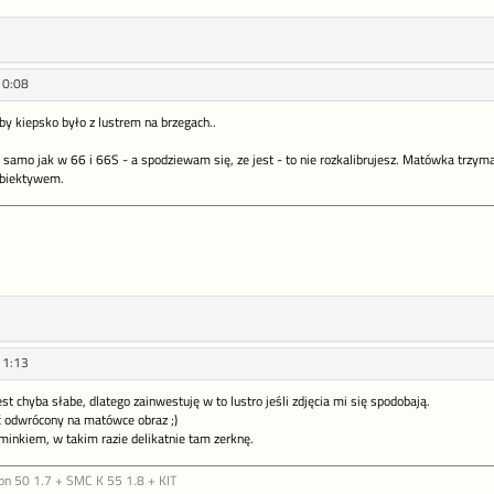
10:08
by kiepsko było z lustrem na brzegach..
ak samo jak w 66 i 66S - a spodziewam się, ze jest - to nie rozkalibrujesz. Matówka trzym
 obiektywem.
11:13
st chyba słabe, dlatego zainwestuję w to lustro jeśli zdjęcia mi się spodobają.
 odwrócony na matówce obraz ;)
minkiem, w takim razie delikatnie tam zerknę.
on 50 1.7 + SMC K 55 1.8 + KIT