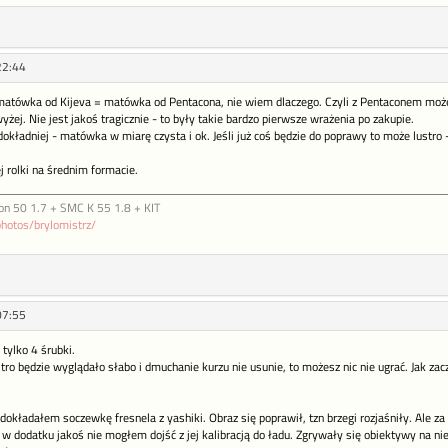
22:44
 matówka od Kijeva = matówka od Pentacona, nie wiem dlaczego. Czyli z Pentaconem może
yżej. Nie jest jakoś tragicznie - to były takie bardzo pierwsze wrażenia po zakupie.
 dokładniej - matówka w miarę czysta i ok. Jeśli już coś będzie do poprawy to może lust
j rolki na średnim formacie.
on 50 1.7 + SMC K 55 1.8 + KIT
photos/brylomistrz/
07:55
 tylko 4 śrubki.
tro będzie wyglądało słabo i dmuchanie kurzu nie usunie, to możesz nic nie ugrać. Jak zac
okładałem soczewkę fresnela z yashiki. Obraz się poprawił, tzn brzegi rozjaśniły. Ale za t
I w dodatku jakoś nie mogłem dojść z jej kalibracją do ładu. Zgrywały się obiektywy na nies