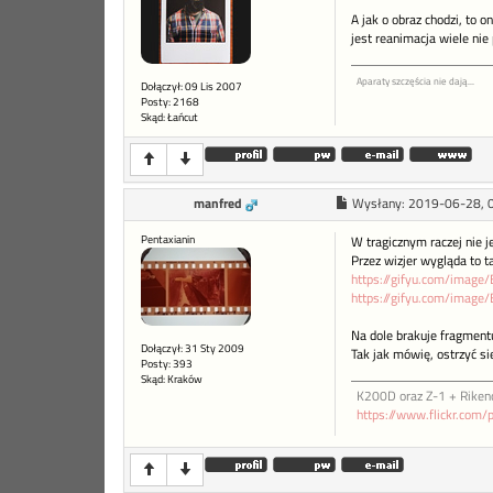
A jak o obraz chodzi, to o
jest reanimacja wiele nie
Aparaty szczęścia nie dają...
Dołączył: 09 Lis 2007
Posty: 2168
Skąd: Łańcut
manfred
Wysłany:
2019-06-28, 
Pentaxianin
W tragicznym raczej nie j
Przez wizjer wygląda to t
https://gifyu.com/image/
https://gifyu.com/image/
Na dole brakuje fragmentu
Dołączył: 31 Sty 2009
Tak jak mówię, ostrzyć si
Posty: 393
Skąd: Kraków
K200D oraz Z-1 + Riken
https://www.flickr.com/