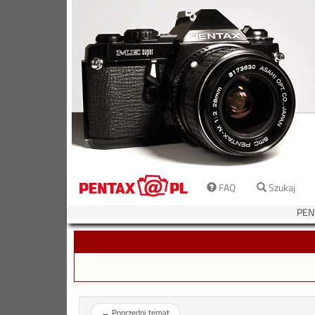
FAQ
Szukaj
PEN
←
Poprzedni temat