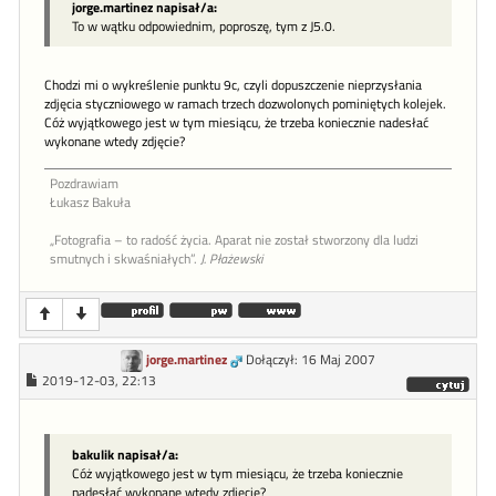
jorge.martinez napisał/a:
To w wątku odpowiednim, poproszę, tym z J5.0.
Chodzi mi o wykreślenie punktu 9c, czyli dopuszczenie nieprzysłania
zdjęcia styczniowego w ramach trzech dozwolonych pominiętych kolejek.
Cóż wyjątkowego jest w tym miesiącu, że trzeba koniecznie nadesłać
wykonane wtedy zdjęcie?
Pozdrawiam
Łukasz Bakuła
„Fotografia – to radość życia. Aparat nie został stworzony dla ludzi
smutnych i skwaśniałych”.
J. Płażewski
jorge.martinez
Dołączył: 16 Maj 2007
2019-12-03, 22:13
bakulik napisał/a:
Cóż wyjątkowego jest w tym miesiącu, że trzeba koniecznie
nadesłać wykonane wtedy zdjęcie?