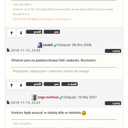
120 | 135 | APS-C
C330s 67 45 75 105 165 | MXx2 MES (nie działa) MZ-5n (nie działa) 28 50 35 43 (nie działa)
50 | GRII K-5 21
JORGE.MARTINEZ@PL
|
Jeden Aparat 7.0
|
Instagram
JacekK
Dołączył: 08 Wrz 2008
2019-11-13, 22:03
Właśnie pora na październikowe fotki nadeszła. Wysłałem.
Przybyłem, zobaczyłem i własnym oczom nie wierzę!
jorge.martinez
Dołączył: 16 Maj 2007
2019-11-13, 22:45
Konkurs będę wrzucać w sobotę albo w niedzielę
120 | 135 | APS-C