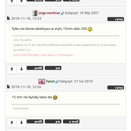
jorge.martinez
Dołączył: 16 Maj 2007
2019-11-16, 12:33
Tylko nie bierze obiektywu w stylu 15mm albo 200
120 | 135 | APS-C
C330s 67 45 75 105 165 | MXx2 MES (nie działa) MZ-5n (nie działa) 28 50 35 43 (nie działa)
50 | GRII K-5 21
JORGE.MARTINEZ@PL
|
Jeden Aparat 7.0
|
Instagram
Fenol
Dołączył: 31 Sie 2010
2019-11-16, 12:54
15 mm nie byłoby takie złe
Dużo różności