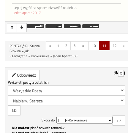
Lepiej wyjść na spacer, niż wyjść na debila.
Jeden aparat 2017
«
1
2
3
«»
10
11
12
»
PENTAX@PL Strona
Główna
»
Jak...
»
Fotografia
»
Konkursowe
»
Jeden Aparat 5.0
[
]
X
Odpowiedz
Wyświetl posty z ostatnich:
Skocz do:
Nie możesz
pisać nowych tematów
Nie możesz
odpowiadać w tematach