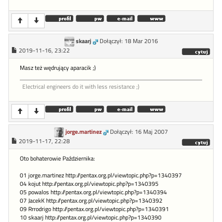
skaarj
Dołączył: 18 Mar 2016
2019-11-16, 23:22
Masz też wędrujący aparacik ;)
Electrical engineers do it with less resistance ;)
jorge.martinez
Dołączył: 16 Maj 2007
2019-11-17, 22:28
Oto bohaterowie Października:
01 jorge.martinez http://pentax.org.pl/viewtopic.php?p=1340397
04 kojut http://pentax.org.pl/viewtopic.php?p=1340395
05 powalos http://pentax.org.pl/viewtopic.php?p=1340394
07 JacekK http://pentax.org.pl/viewtopic.php?p=1340392
09 Rrrodrigo http://pentax.org.pl/viewtopic.php?p=1340391
10 skaarj http://pentax.org.pl/viewtopic.php?p=1340390