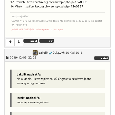
12 Szprychu http://pentax.org.pl/viewtopic.php?p=1340389
14 Mirek http://pentax.org.pl/viewtopic.php?p=1340387
120 | 135 | APS-C
C330s 67 45 75 105 165 | MXx2 MES (nie działa) MZ-5n (nie działa) 28 50 35 43 (nie działa)
50 | GRII K-5 21
JORGE.MARTINEZ@PL
|
Jeden Aparat 7.0
|
Instagram
bakulik
Dołączył: 20 Kwi 2013
2019-12-03, 22:05
bakulik napisał/a:
No właśnie, kiedy zapisy na JA? Chętnie widziałbym jedną
zmianę w regulaminie…
JacekK napisał/a:
Zapodaj, ciekawy jestem.