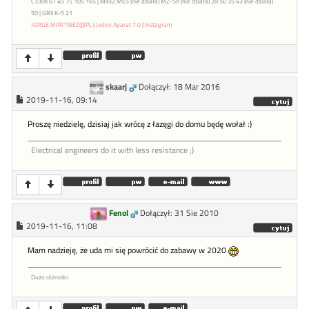
C330s 67 45 75 105 165 | MXx2 MES (nie działa) MZ-5n (nie działa) 28 50 35 43 (nie działa)
50 | GRII K-5 21
JORGE.MARTINEZ@PL
|
Jeden Aparat 7.0
|
Instagram
skaarj
Dołączył: 18 Mar 2016
2019-11-16, 09:14
Proszę niedzielę, dzisiaj jak wrócę z łazęgi do domu będę wołał :)
Electrical engineers do it with less resistance ;)
Fenol
Dołączył: 31 Sie 2010
2019-11-16, 11:08
Mam nadzieję, że uda mi się powrócić do zabawy w 2020
Dużo różności