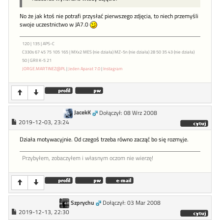
No że jak ktoś nie potrafi przysłać pierwszego zdjęcia, to niech przemyśli
swoje uczestnictwo w JA7.0
120 | 135 | APS-C
C330s 67 45 75 105 165 | MXx2 MES (nie działa) MZ-5n (nie działa) 28 50 35 43 (nie działa)
50 | GRII K-5 21
JORGE.MARTINEZ@PL
|
Jeden Aparat 7.0
|
Instagram
JacekK
Dołączył: 08 Wrz 2008
2019-12-03, 23:24
Działa motywacyjnie. Od czegoś trzeba równo zacząć bo się rozmyje.
Przybyłem, zobaczyłem i własnym oczom nie wierzę!
Szprychu
Dołączył: 03 Mar 2008
2019-12-13, 22:30