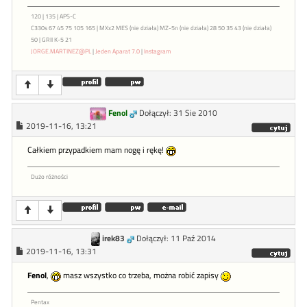
120 | 135 | APS-C
C330s 67 45 75 105 165 | MXx2 MES (nie działa) MZ-5n (nie działa) 28 50 35 43 (nie działa)
50 | GRII K-5 21
JORGE.MARTINEZ@PL
|
Jeden Aparat 7.0
|
Instagram
Fenol
Dołączył: 31 Sie 2010
2019-11-16, 13:21
Całkiem przypadkiem mam nogę i rękę!
Dużo różności
irek83
Dołączył: 11 Paź 2014
2019-11-16, 13:31
Fenol
,
masz wszystko co trzeba, można robić zapisy
Pentax