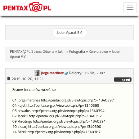
Togg
navi
Jeden Aparat 5.0
PENTAX@PL Strona Główna
»
Jak...
»
Fotografia
»
Konkursowe
»
Jeden
Aparat 5.0
jorge.martinez
Dołączył: 16 Maj 2007
2019-10-20, 17:21
Znamy bohaterów września:
01 jorge.martinez http://pentax.org.pl/viewtopic.php?p=1340397
04 kojut http://pentax.org.pl/viewtopic.php?p=1340395
05 powalos http://pentax.org.pl/viewtopic.php?p=1340394
07 JacekK http://pentax.org.pl/viewtopic.php?p=1340392
09 Rrrodrigo http://pentax.org.pl/viewtopic.php?p=1340391
10 skaarj http://pentax.org.pl/viewtopic.php?p=1340390
14 Mirek http://pentax.org.pl/viewtopic.php?p=1340387