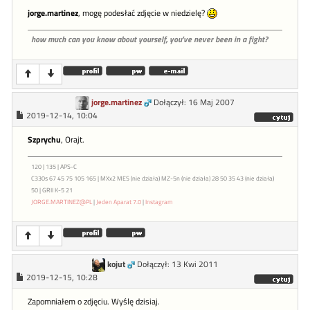
jorge.martinez
, mogę podesłać zdjęcie w niedzielę?
how much can you know about yourself, you've never been in a fight?
jorge.martinez
Dołączył: 16 Maj 2007
2019-12-14, 10:04
Szprychu
, Orajt.
120 | 135 | APS-C
C330s 67 45 75 105 165 | MXx2 MES (nie działa) MZ-5n (nie działa) 28 50 35 43 (nie działa)
50 | GRII K-5 21
JORGE.MARTINEZ@PL
|
Jeden Aparat 7.0
|
Instagram
kojut
Dołączył: 13 Kwi 2011
2019-12-15, 10:28
Zapomniałem o zdjęciu. Wyślę dzisiaj.