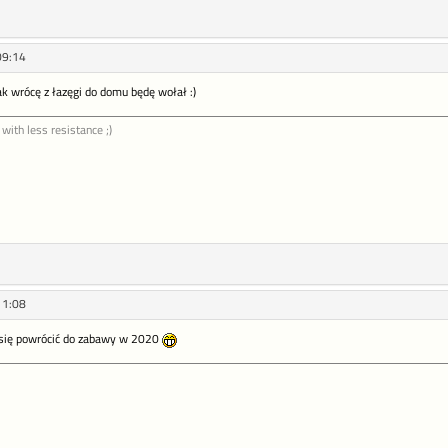
09:14
jak wrócę z łazęgi do domu będę wołał :)
 with less resistance ;)
11:08
 się powrócić do zabawy w 2020