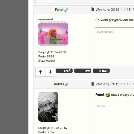
Fenol
Wysłany:
2019-11-16, 
manamana!
Całkiem przypadkiem mam
Dużo różności
Dołączył: 31 Sie 2010
Posty: 5965
Skąd: Kraków
irek83
Wysłany:
2019-11-16, 
Fenol
,
masz wszystko 
Pentax
Dołączył: 11 Paź 2014
Posty: 3394