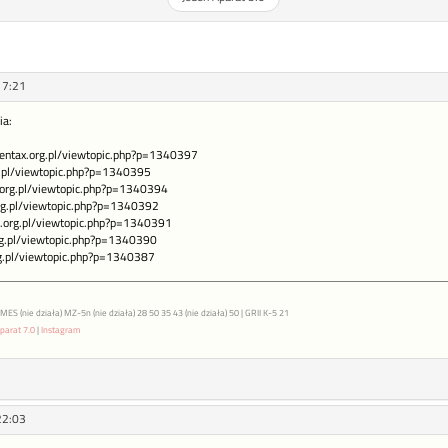
17:21
ia:
/pentax.org.pl/viewtopic.php?p=1340397
rg.pl/viewtopic.php?p=1340395
x.org.pl/viewtopic.php?p=1340394
org.pl/viewtopic.php?p=1340392
ax.org.pl/viewtopic.php?p=1340391
org.pl/viewtopic.php?p=1340390
rg.pl/viewtopic.php?p=1340387
S (nie działa) MZ-5n (nie działa) 28 50 35 43 (nie działa) 50 | GRII K-5 21
parat 7.0
|
Instagram
22:03