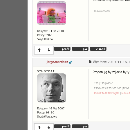
Dużo różności
Dołączył: 31 Sie 2010
Posty: 5965
Skąd: Kraków
jorge.martinez
Wysłany:
2019-11-16, 
S Y N D Y K A T
Proponuję by zdjecia były
120 | 135 | APS-C
C330s 67 45 75 105 165 | MXx2 ME
JORGE.MARTINEZ@PL
|
Jeden A
Dołączył: 16 Maj 2007
Posty: 16150
Skąd: Warszawa