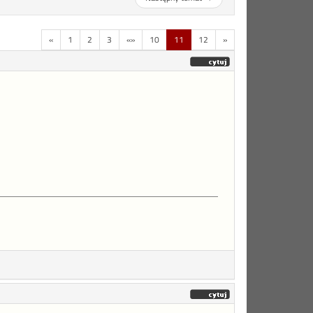
«
1
2
3
«»
10
11
12
»