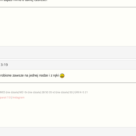
13:19
 robione zawsze na jednej nodze i z ręki
S (nie działa) MZ-5n (nie działa) 28 50 35 43 (nie działa) 50 | GRII K-5 21
parat 7.0
|
Instagram