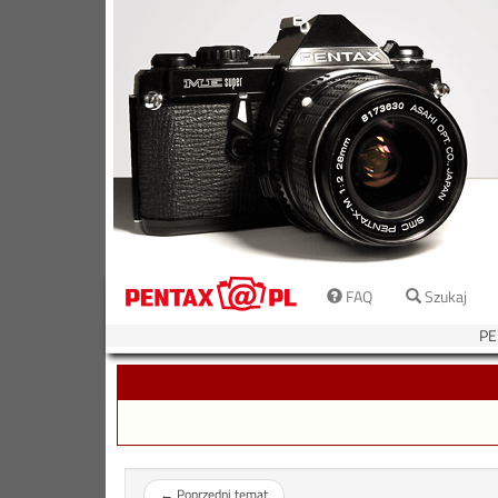
FAQ
Szukaj
PE
←
Poprzedni temat