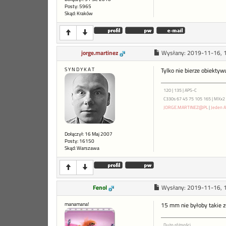
Posty: 5965
Skąd: Kraków
jorge.martinez
Wysłany:
2019-11-16, 
S Y N D Y K A T
Tylko nie bierze obiekt
120 | 135 | APS-C
C330s 67 45 75 105 165 | MXx2 ME
JORGE.MARTINEZ@PL
|
Jeden A
Dołączył: 16 Maj 2007
Posty: 16150
Skąd: Warszawa
Fenol
Wysłany:
2019-11-16, 
manamana!
15 mm nie byłoby takie 
Dużo różności