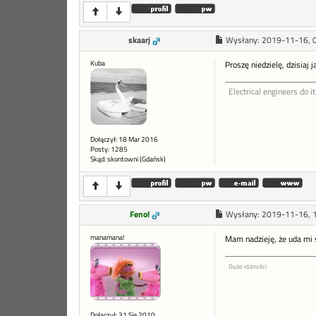
skaarj
Wysłany:
2019-11-16, 
Kuba
Proszę niedzielę, dzisiaj 
Electrical engineers do it
Dołączył: 18 Mar 2016
Posty: 1285
Skąd: skontowni (Gdańsk)
Fenol
Wysłany:
2019-11-16, 
manamana!
Mam nadzieję, że uda mi
Dużo różności
Dołączył: 31 Sie 2010