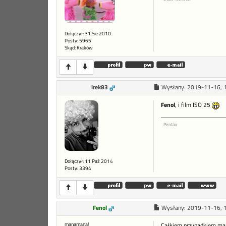
Dołączył: 31 Sie 2010
Posty: 5965
Skąd: Kraków
irek83
Wysłany:
2019-11-16, 
Fenol
, i film ISO 25
Pentax
Dołączył: 11 Paź 2014
Posty: 3394
Fenol
Wysłany:
2019-11-16, 
manamana!
Całkiem przypadkiem mam 