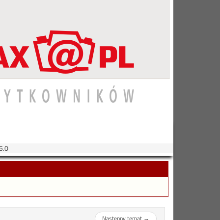
5.0
Następny temat
→