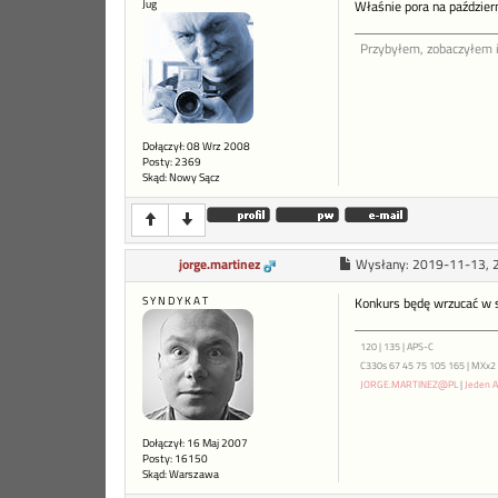
Jug
Właśnie pora na paździer
Przybyłem, zobaczyłem 
Dołączył: 08 Wrz 2008
Posty: 2369
Skąd: Nowy Sącz
jorge.martinez
Wysłany:
2019-11-13, 
S Y N D Y K A T
Konkurs będę wrzucać w s
120 | 135 | APS-C
C330s 67 45 75 105 165 | MXx2 ME
JORGE.MARTINEZ@PL
|
Jeden A
Dołączył: 16 Maj 2007
Posty: 16150
Skąd: Warszawa