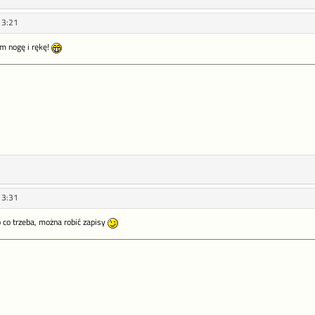
13:21
 nogę i rękę!
13:31
co trzeba, można robić zapisy