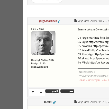
jorge.martinez
Wysłany:
2019-10-20, 
S Y N D Y K A T
Znamy bohaterów wrześn
01 jorge.martinez http:/
04 kojut http://pentax.o
05 powalos http://penta
07 JacekK http://pentax.
09 Rrrodrigo http://pent
10 skaarj http://pentax.
Dołączył: 16 Maj 2007
14 Mirek http://pentax.o
Posty: 16150
Skąd: Warszawa
120 | 135 | APS-C
C330s 67 45 75 105 165 | MXx2 ME
JORGE.MARTINEZ@PL
|
Jeden A
JacekK
Wysłany:
2019-11-13, 