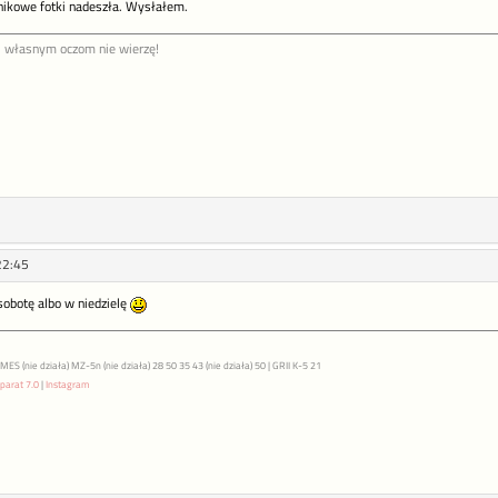
nikowe fotki nadeszła. Wysłałem.
i własnym oczom nie wierzę!
22:45
obotę albo w niedzielę
S (nie działa) MZ-5n (nie działa) 28 50 35 43 (nie działa) 50 | GRII K-5 21
parat 7.0
|
Instagram