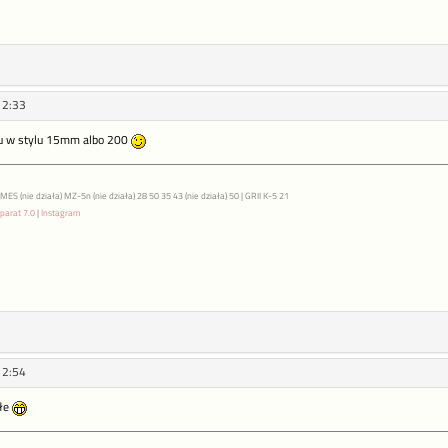
12:33
ywu w stylu 15mm albo 200
S (nie działa) MZ-5n (nie działa) 28 50 35 43 (nie działa) 50 | GRII K-5 21
parat 7.0
|
Instagram
12:54
złe