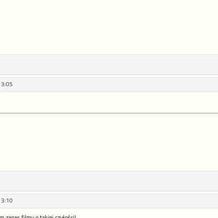
13:05
13:10
zapas filmu o takiej czułości!