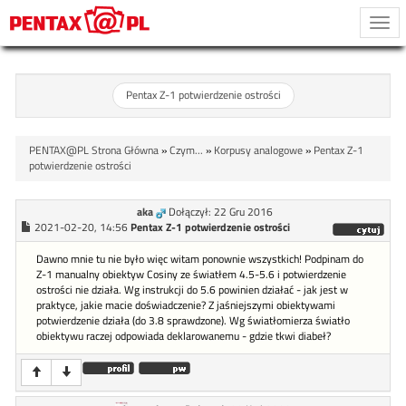
Togg
navi
Pentax Z-1 potwierdzenie ostrości
PENTAX@PL Strona Główna
»
Czym...
»
Korpusy analogowe
»
Pentax Z-1
potwierdzenie ostrości
aka
Dołączył: 22 Gru 2016
2021-02-20, 14:56
Pentax Z-1 potwierdzenie ostrości
Dawno mnie tu nie było więc witam ponownie wszystkich! Podpinam do
Z-1 manualny obiektyw Cosiny ze światłem 4.5-5.6 i potwierdzenie
ostrości nie działa. Wg instrukcji do 5.6 powinien działać - jak jest w
praktyce, jakie macie doświadczenie? Z jaśniejszymi obiektywami
potwierdzenie działa (do 3.8 sprawdzone). Wg światłomierza światło
obiektywu raczej odpowiada deklarowanemu - gdzie tkwi diabeł?