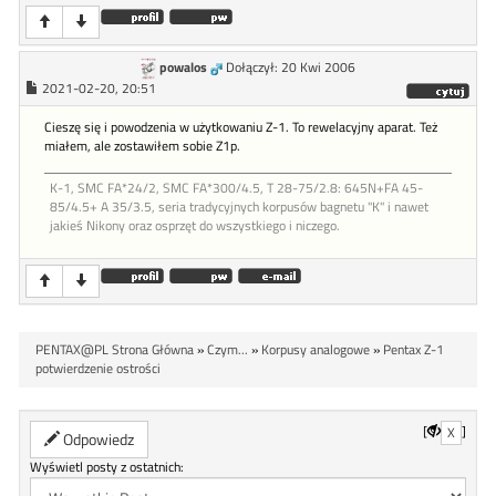
powalos
Dołączył: 20 Kwi 2006
2021-02-20, 20:51
Cieszę się i powodzenia w użytkowaniu Z-1. To rewelacyjny aparat. Też
miałem, ale zostawiłem sobie Z1p.
K-1, SMC FA*24/2, SMC FA*300/4.5, T 28-75/2.8: 645N+FA 45-
85/4.5+ A 35/3.5, seria tradycyjnych korpusów bagnetu "K" i nawet
jakieś Nikony oraz osprzęt do wszystkiego i niczego.
PENTAX@PL Strona Główna
»
Czym...
»
Korpusy analogowe
»
Pentax Z-1
potwierdzenie ostrości
[
]
X
Odpowiedz
Wyświetl posty z ostatnich: