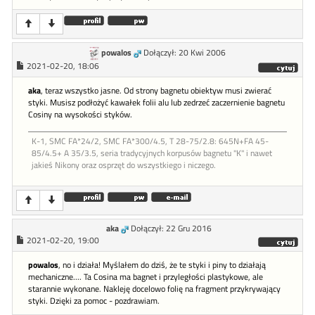
powalos
Dołączył: 20 Kwi 2006
2021-02-20, 18:06
aka
, teraz wszystko jasne. Od strony bagnetu obiektyw musi zwierać
styki. Musisz podłożyć kawałek folii alu lub zedrzeć zaczernienie bagnetu
Cosiny na wysokości styków.
K-1, SMC FA*24/2, SMC FA*300/4.5, T 28-75/2.8: 645N+FA 45-
85/4.5+ A 35/3.5, seria tradycyjnych korpusów bagnetu "K" i nawet
jakieś Nikony oraz osprzęt do wszystkiego i niczego.
aka
Dołączył: 22 Gru 2016
2021-02-20, 19:00
powalos
, no i działa! Myślałem do dziś, że te styki i piny to działają
mechaniczne.... Ta Cosina ma bagnet i przyległości plastykowe, ale
starannie wykonane. Nakleję docelowo folię na fragment przykrywający
styki. Dzięki za pomoc - pozdrawiam.