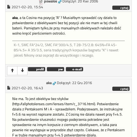
powalos
Dołączył: 20 Kwi 2006
2021-02-20, 15:54
aka
, a ta Cosina ma pozycję "A" ? Musiałbym sprawdzić czy działa to
potwierdzenie z obiektywami bez tej pozycji ale nie mam w tej chwili
baterii. Pamiętam tylko,że przy manualnych obiektywach należało dość
wolno kręcić pierścieniem ostrości.
K-1, SMC FA*24/2, SMC FA*300/4.5, T 28-75/2.8: 645N+FA 45-
85/4.5+ A 35/3.5, seria tradycyjnych korpusów bagnetu "K" i nawet
jakieś Nikony oraz osprzęt do wszystkiego i niczego.
aka
Dołączył: 22 Gru 2016
2021-02-20, 16:43
Nie ma. To jest obiektyw bez styków
(http://allphotolenses.com/lenses/item/c_3716.html). Potwierdzenie
działa z Pentaksemi M i A - sprawdziłem. Podejrzewam, że instrukcyjne
f=5.6 na wyrost napisane zostało. Z Cosiną nie działa nawet przy f=4.5.
Na potwierdzenie słuszności mojego podejrzenia potrzebne jest
sprawdzenie na innym korpusie z ciemnym obiektywem, a taka para
pewnie nie występuje w przyrodzie zbyt często. Ciekawe, że z Pentaksem
F w trybie manualnym przy f=4.5 potwierdzenie działa.