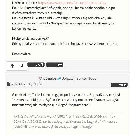
Użyłem patentu:
https://www.photo.net/for...need-some-help/
Po kilku "szarpnięciach" dźwignią naciągu lustro sobie opadło, ale po
dwóch strzałach znowu się zaciął.
Po kolejnych kilkunastu/kilkudziesięciu znowu się odblokował, ale
strzelił tylko raz. Teraz ta "terapia" nic nie daje, a nie chciałbym go w
końcu rozwalić...
Ktokolwiek ma pomysł?
Gdyby miał zostać "pułkownikiem", to chociaż z opuszczonym lustrem.
Pozdrawiam
powalos
Dołączył: 20 Kwi 2006
2023-02-28, 20:54
A nie klei się Tobie lustro do gąbki pod pryzmatem. Sprawdź czy nie jest
"zlasowana" i klejąca. Być może należałoby mu zmienić smary w części
machanicznej ale to chyba u jakiegoś "naprawiacza".
K-1, SMC FA*24/2, SMC FA*300/4.5, T 28-75/2.8: 645N+FA 45-
85/4.5+ A 35/3.5, seria tradycyjnych korpusów bagnetu "K" i nawet
jakieś Nikony oraz osprzęt do wszystkiego i niczego.