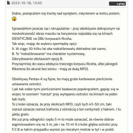
2023-10-18, 13:05
Dobra, poznęcałem się trochę nad sprzętem, inżynierem w końcu jestem.
Sprawdziłem jeszcze raz i skrupulatnie - przy obiektywie dokręconym na
nieskończoność obraz masztu na horyzoncie rozjeżdża się na klinach
IDENTYCZNIE na OBU korpusach Ricoha.
Tak więc, mając do wyboru spomiędzy opcji:
A. W ciągu 30-kilku lat oba rozkalibrowały dokładnie tak samo,
B. To "rozkalibrowanie" ma charakter systemowy,
Zdecydowanie obstawiam opcję B.
Przynajmniej do czasu zdobycia trzeciego korpusu Ricoha, albo jakiegoś
Rikenona (to akurat bez sensu - mają za dużą MFD).
Obiektywy Pentax-A są fajne, bo mają grubo karbowane pierścienie
ustawiania ostrości.
I jak tak sobie tymi pierścieniami badawczo popokręcałem, gapiąc się w
wizjer, to oceniam "rozrzut" przy wyłapaniu ostrości na klinach na jeden
taki karb.
To z kolei oznacza, że przy okolicach MFD, czyli tych 45-50 cm, taki
rozrzut oznacza rozrzut trafienia z ostrością o ten centymetr z hakiem. I tu
jakby grało.
Ale już przy odległości rzędu 5 m to może oznaczać, że równie dobrze
zogniskowałem się na 3 m, jak i na 10 m! A z kolei głębia ostrości przy
f/2.8 w takim przypadku wynosi po niecałym metrze w tył i w przód.