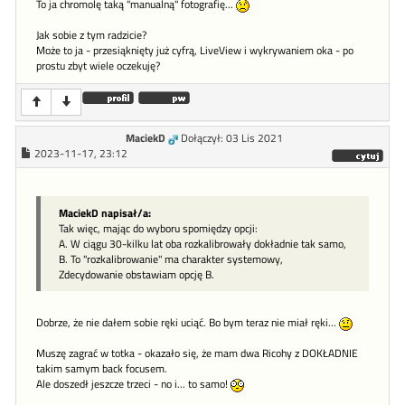
To ja chromolę taką "manualną" fotografię...
Jak sobie z tym radzicie?
Może to ja - przesiąknięty już cyfrą, LiveView i wykrywaniem oka - po
prostu zbyt wiele oczekuję?
MaciekD
Dołączył: 03 Lis 2021
2023-11-17, 23:12
MaciekD napisał/a:
Tak więc, mając do wyboru spomiędzy opcji:
A. W ciągu 30-kilku lat oba rozkalibrowały dokładnie tak samo,
B. To "rozkalibrowanie" ma charakter systemowy,
Zdecydowanie obstawiam opcję B.
Dobrze, że nie dałem sobie ręki uciąć. Bo bym teraz nie miał ręki...
Muszę zagrać w totka - okazało się, że mam dwa Ricohy z DOKŁADNIE
takim samym back focusem.
Ale doszedł jeszcze trzeci - no i... to samo!