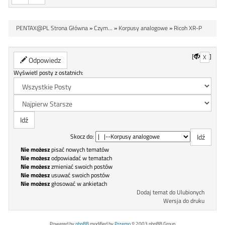
PENTAX@PL Strona Główna
»
Czym...
»
Korpusy analogowe
»
Ricoh XR-P
[
]
X
Odpowiedz
Wyświetl posty z ostatnich:
Skocz do:
Nie możesz
pisać nowych tematów
Nie możesz
odpowiadać w tematach
Nie możesz
zmieniać swoich postów
Nie możesz
usuwać swoich postów
Nie możesz
głosować w ankietach
Dodaj temat do Ulubionych
Wersja do druku
Powered by
phpBB
modified by
Przemo
© 2003 phpBB Group