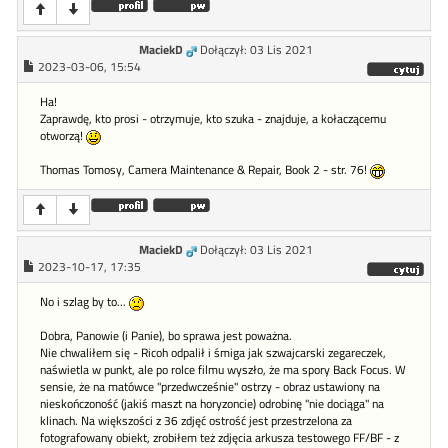
MaciekD
Dołączył: 03 Lis 2021
2023-03-06, 15:54
Ha!
Zaprawdę, kto prosi - otrzymuje, kto szuka - znajduje, a kołaczącemu
otworzą!
Thomas Tomosy, Camera Maintenance & Repair, Book 2 - str. 76!
MaciekD
Dołączył: 03 Lis 2021
2023-10-17, 17:35
No i szlag by to...
Dobra, Panowie (i Panie), bo sprawa jest poważna.
Nie chwaliłem się - Ricoh odpalił i śmiga jak szwajcarski zegareczek,
naświetla w punkt, ale po rolce filmu wyszło, że ma spory Back Focus. W
sensie, że na matówce "przedwcześnie" ostrzy - obraz ustawiony na
nieskończoność (jakiś maszt na horyzoncie) odrobinę "nie dociąga" na
klinach. Na większości z 36 zdjęć ostrość jest przestrzelona za
fotografowany obiekt, zrobiłem też zdjęcia arkusza testowego FF/BF - z