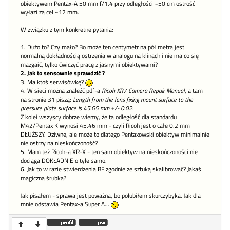
obiektywem Pentax-A 50 mm f/1.4 przy odległości ~50 cm ostrość
wyłazi za cel ~12 mm.
W związku z tym konkretne pytania:
1. Dużo to? Czy mało? Bo może ten centymetr na pół metra jest
normalną dokładnością ostrzenia w analogu na klinach i nie ma co się
mazgaić, tylko ćwiczyć pracę z jasnymi obiektywami?
2. Jak to sensownie sprawdzić ?
3. Ma ktoś serwisówkę?
4. W sieci można znaleźć pdf-a
Ricoh XR7 Camera Repair Manual
, a tam
na stronie 31 piszą:
Length from the lens fixing mount surface to the
pressure plate surface is 45.65 mm +/- 0.02.
Z kolei wszyscy dobrze wiemy, że ta odległość dla standardu
M42/Pentax K wynosi 45.46 mm - czyli Ricoh jest o całe 0.2 mm
DŁUŻSZY. Dziwne, ale może to dlatego Pentaxowski obiektyw minimalnie
nie ostrzy na nieskończoność?
5. Mam też Ricoh-a XR-X - ten sam obiektyw na nieskończoności nie
dociąga DOKŁADNIE o tyle samo.
6. Jak to w razie stwierdzenia BF zgodnie ze sztuką skalibrować? Jakaś
magiczna śrubka?
Jak pisałem - sprawa jest poważna, bo polubiłem skurczybyka. Jak dla
mnie odstawia Pentax-a Super A...