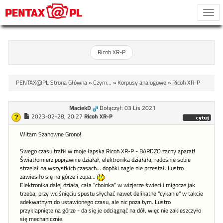
Togg
navi
Ricoh XR-P
PENTAX@PL Strona Główna
»
Czym...
»
Korpusy analogowe
»
Ricoh XR-P
MaciekD
Dołączył: 03 Lis 2021
2023-02-28, 20:27
Ricoh XR-P
Witam Szanowne Grono!
Swego czasu trafił w moje łapska Ricoh XR-P - BARDZO zacny aparat!
Światłomierz poprawnie działał, elektronika działała, radośnie sobie
strzelał na wszystkich czasach... dopóki nagle nie przestał. Lustro
zawiesiło się na górze i zupa...
Elektronika dalej działa, cała "choinka" w wizjerze świeci i migocze jak
trzeba, przy wciśnięciu spustu słychać nawet delikatne "cykanie" w takcie
adekwatnym do ustawionego czasu, ale nic poza tym. Lustro
przyklapnięte na górze - da się je odciągnąć na dół, więc nie zakleszczyło
się mechanicznie.