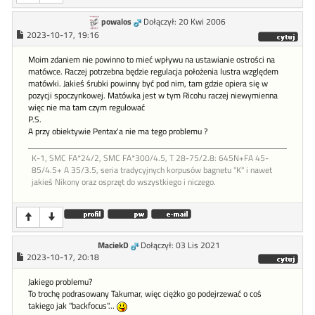
powalos
Dołączył: 20 Kwi 2006
2023-10-17, 19:16
Moim zdaniem nie powinno to mieć wpływu na ustawianie ostrości na
matówce. Raczej potrzebna będzie regulacja położenia lustra względem
matówki. Jakieś śrubki powinny być pod nim, tam gdzie opiera się w
pozycji spoczynkowej. Matówka jest w tym Ricohu raczej niewymienna
więc nie ma tam czym regulować
P.S.
A przy obiektywie Pentax'a nie ma tego problemu ?
K-1, SMC FA*24/2, SMC FA*300/4.5, T 28-75/2.8: 645N+FA 45-
85/4.5+ A 35/3.5, seria tradycyjnych korpusów bagnetu "K" i nawet
jakieś Nikony oraz osprzęt do wszystkiego i niczego.
MaciekD
Dołączył: 03 Lis 2021
2023-10-17, 20:18
Jakiego problemu?
To trochę podrasowany Takumar, więc ciężko go podejrzewać o coś
takiego jak "backfocus"...