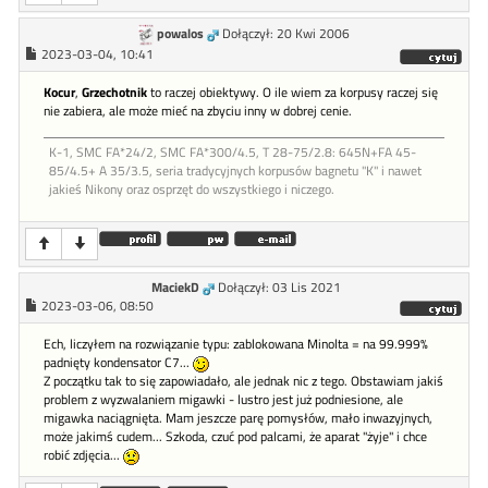
powalos
Dołączył: 20 Kwi 2006
2023-03-04, 10:41
Kocur
,
Grzechotnik
to raczej obiektywy. O ile wiem za korpusy raczej się
nie zabiera, ale może mieć na zbyciu inny w dobrej cenie.
K-1, SMC FA*24/2, SMC FA*300/4.5, T 28-75/2.8: 645N+FA 45-
85/4.5+ A 35/3.5, seria tradycyjnych korpusów bagnetu "K" i nawet
jakieś Nikony oraz osprzęt do wszystkiego i niczego.
MaciekD
Dołączył: 03 Lis 2021
2023-03-06, 08:50
Ech, liczyłem na rozwiązanie typu: zablokowana Minolta = na 99.999%
padnięty kondensator C7...
Z początku tak to się zapowiadało, ale jednak nic z tego. Obstawiam jakiś
problem z wyzwalaniem migawki - lustro jest już podniesione, ale
migawka naciągnięta. Mam jeszcze parę pomysłów, mało inwazyjnych,
może jakimś cudem... Szkoda, czuć pod palcami, że aparat "żyje" i chce
robić zdjęcia...