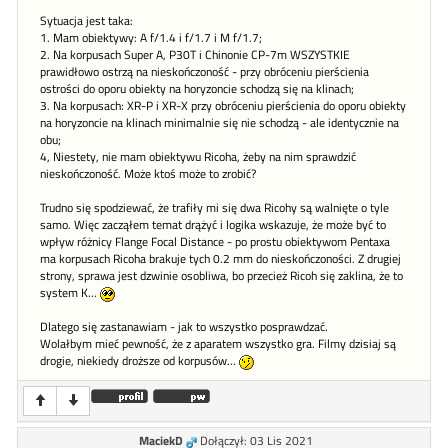
Sytuacja jest taka:
1. Mam obiektywy: A f/1.4 i f/1.7 i M f/1.7;
2. Na korpusach Super A, P30T i Chinonie CP-7m WSZYSTKIE
prawidłowo ostrzą na nieskończoność - przy obróceniu pierścienia
ostrości do oporu obiekty na horyzoncie schodzą się na klinach;
3. Na korpusach: XR-P i XR-X przy obróceniu pierścienia do oporu obiekty
na horyzoncie na klinach minimalnie się nie schodzą - ale identycznie na
obu;
4, Niestety, nie mam obiektywu Ricoha, żeby na nim sprawdzić
nieskończoność. Może ktoś może to zrobić?
Trudno się spodziewać, że trafiły mi się dwa Ricohy są walnięte o tyle
samo. Więc zacząłem temat drążyć i logika wskazuje, że może być to
wpływ różnicy Flange Focal Distance - po prostu obiektywom Pentaxa
ma korpusach Ricoha brakuje tych 0.2 mm do nieskończoności. Z drugiej
strony, sprawa jest dzwinie osobliwa, bo przecież Ricoh się zaklina, że to
system K...
Dlatego się zastanawiam - jak to wszystko posprawdzać.
Wolałbym mieć pewność, że z aparatem wszystko gra. Filmy dzisiaj są
drogie, niekiedy droższe od korpusów...
MaciekD
Dołączył: 03 Lis 2021