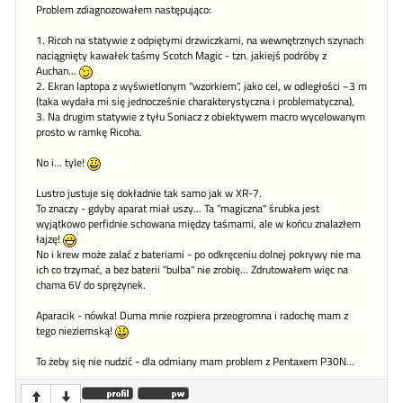
Problem zdiagnozowałem następująco:
1. Ricoh na statywie z odpiętymi drzwiczkami, na wewnętrznych szynach
naciągnięty kawałek taśmy Scotch Magic - tzn. jakiejś podróby z
Auchan...
2. Ekran laptopa z wyświetlonym "wzorkiem", jako cel, w odległości ~3 m
(taka wydała mi się jednocześnie charakterystyczna i problematyczna),
3. Na drugim statywie z tyłu Soniacz z obiektywem macro wycelowanym
prosto w ramkę Ricoha.
No i... tyle!
Lustro justuje się dokładnie tak samo jak w XR-7.
To znaczy - gdyby aparat miał uszy... Ta "magiczna" śrubka jest
wyjątkowo perfidnie schowana między taśmami, ale w końcu znalazłem
łajzę!
No i krew może zalać z bateriami - po odkręceniu dolnej pokrywy nie ma
ich co trzymać, a bez baterii "bulba" nie zrobię... Zdrutowałem więc na
chama 6V do sprężynek.
Aparacik - nówka! Duma mnie rozpiera przeogromna i radochę mam z
tego nieziemską!
To żeby się nie nudzić - dla odmiany mam problem z Pentaxem P30N...