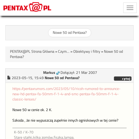
Togg
navi
Nowe 50 od Pentaxa?
PENTAX@PL Strona Główna
»
Czym...
»
Obiektywy i filtry
»
Nowe 50 od
Pentaxa?
Markus
Dołączył: 21 Mar 2007
2023-05-15, 15:49
Nowe 50 od Pentaxa?
https://pentaxrumors.com/2023/05/10/ricoh-rumored-to-announce-
new-hd-pentax-fa-50mm-f-1-4-and-smc-pentax-fa-50mm-f-1-4-
classic-lenses/
Nowe 50 w cenie ok. 2 K.
Szkoda , że nie wypuszczą zupełnie innych ogniskowych w tej cenie?
K-50 / K-70
Stare stałki,kilka zomów,fiszka,lampa.