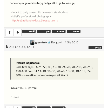
Cena obejmuje rehabilitację nadgarstka i ja to szanuję.
Kiedyś to były czasy ! Po drzewach się chodziło...
Kotlet`s professional photography
http://sebastianstoklosa.blogspot.com/
greentrek
Dołączył: 14 Sie 2012
2023-11-13, 12:53
Ryszard napisał/a:
Poza tym są D-FA 21, 50, 85, 15-30, 24-70, 70-200, 70-210,
150-450 oraz DA 11-18, 16-50, 20-40, 18-50, 18-135, 55-
300 - wszystkie z nowoczesnymi silnikami.
I nawet 16-85 jeszcze
CzareK