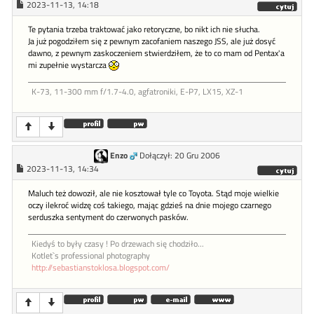
2023-11-13, 14:18
Te pytania trzeba traktować jako retoryczne, bo nikt ich nie słucha.
Ja już pogodziłem się z pewnym zacofaniem naszego JSS, ale już dosyć
dawno, z pewnym zaskoczeniem stwierdziłem, że to co mam od Pentax'a
mi zupełnie wystarcza
K-73, 11-300 mm f/1.7-4.0, agfatroniki, E-P7, LX15, XZ-1
Enzo
Dołączył: 20 Gru 2006
2023-11-13, 14:34
Maluch też dowoził, ale nie kosztował tyle co Toyota. Stąd moje wielkie
oczy ilekroć widzę coś takiego, mając gdzieś na dnie mojego czarnego
serduszka sentyment do czerwonych pasków.
Kiedyś to były czasy ! Po drzewach się chodziło...
Kotlet`s professional photography
http://sebastianstoklosa.blogspot.com/