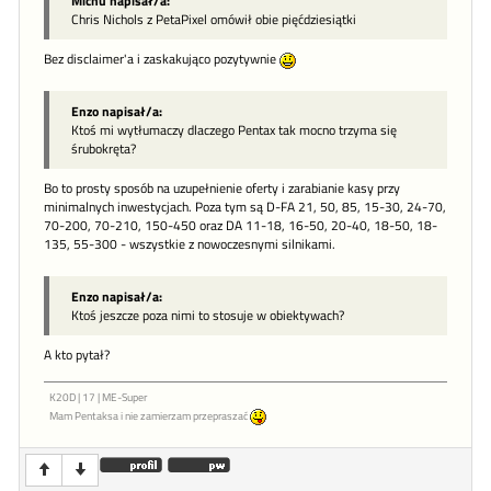
Michu napisał/a:
Chris Nichols z PetaPixel omówił obie pięćdziesiątki
Bez disclaimer'a i zaskakująco pozytywnie
Enzo napisał/a:
Ktoś mi wytłumaczy dlaczego Pentax tak mocno trzyma się
śrubokręta?
Bo to prosty sposób na uzupełnienie oferty i zarabianie kasy przy
minimalnych inwestycjach. Poza tym są D-FA 21, 50, 85, 15-30, 24-70,
70-200, 70-210, 150-450 oraz DA 11-18, 16-50, 20-40, 18-50, 18-
135, 55-300 - wszystkie z nowoczesnymi silnikami.
Enzo napisał/a:
Ktoś jeszcze poza nimi to stosuje w obiektywach?
A kto pytał?
K20D | 17 | ME-Super
Mam Pentaksa i nie zamierzam przepraszać