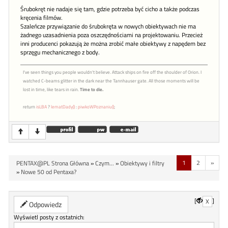
Śrubokręt nie nadaje się tam, gdzie potrzeba być cicho a także podczas
kręcenia filmów.
Szaleńcze przywiązanie do śrubokręta w nowych obiektywach nie ma
żadnego uzasadnienia poza oszczędnościami na projektowaniu. Przecież
inni producenci pokazują że można zrobić małe obiektywy z napędem bez
sprzęgu mechanicznego z body.
I've seen things you people wouldn't believe. Attack ships on fire off the shoulder of Orion. I
watched C-beams glitter in the dark near the Tannhauser gate. All those moments will be
lost in time, like tears in rain.
Time to die.
return
isLBA
?
lematDady()
:
piwkoWPoznaniu()
;
1
2
»
PENTAX@PL Strona Główna
»
Czym...
»
Obiektywy i filtry
»
Nowe 50 od Pentaxa?
[
]
X
Odpowiedz
Wyświetl posty z ostatnich: