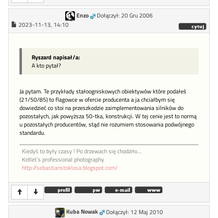
Enzo
Dołączył: 20 Gru 2006
2023-11-13, 14:10
Ryszard napisał/a:
A kto pytał?
Ja pytam. Te przykłady stałoogniskowych obiektywów które podałeś
(21/50/85) to flagowce w ofercie producenta a ja chciałbym się
dowiedzieć co stoi na przeszkodzie zaimplementowania silników do
pozostałych, jak powyższa 50-tka, konstrukcji. W tej cenie jest to normą
u pozostałych producentów, stąd nie rozumiem stosowania podwójnego
standardu.
Kiedyś to były czasy ! Po drzewach się chodziło...
Kotlet`s professional photography
http://sebastianstoklosa.blogspot.com/
Kuba Nowak
Dołączył: 12 Maj 2010