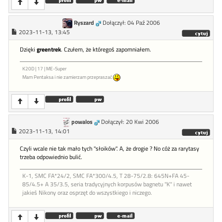
Ryszard
Dołączył: 04 Paź 2006
2023-11-13, 13:45
Dzięki
greentrek
. Czułem, że któregoś zapomniałem.
K20D | 17 | ME-Super
Mam Pentaksa i nie zamierzam przepraszać
powalos
Dołączył: 20 Kwi 2006
2023-11-13, 14:01
Czyli wcale nie tak mało tych "słoików". A, że drogie ? No cóż za rarytasy
trzeba odpowiednio bulić.
K-1, SMC FA*24/2, SMC FA*300/4.5, T 28-75/2.8: 645N+FA 45-
85/4.5+ A 35/3.5, seria tradycyjnych korpusów bagnetu "K" i nawet
jakieś Nikony oraz osprzęt do wszystkiego i niczego.