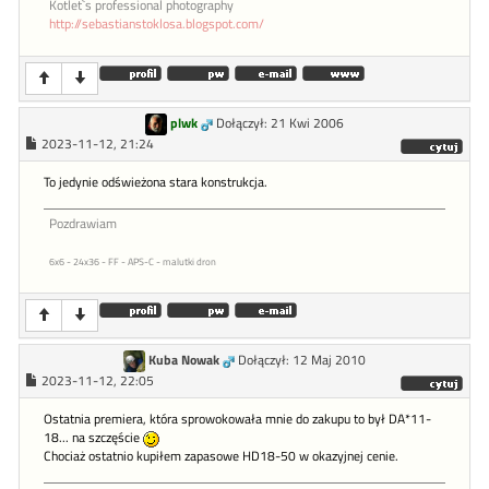
Kotlet`s professional photography
http://sebastianstoklosa.blogspot.com/
plwk
Dołączył: 21 Kwi 2006
2023-11-12, 21:24
To jedynie odświeżona stara konstrukcja.
Pozdrawiam
6x6 - 24x36 - FF - APS-C - malutki dron
Kuba Nowak
Dołączył: 12 Maj 2010
2023-11-12, 22:05
Ostatnia premiera, która sprowokowała mnie do zakupu to był DA*11-
18... na szczęście
Chociaż ostatnio kupiłem zapasowe HD18-50 w okazyjnej cenie.