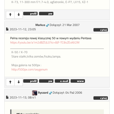
K-73, 11-300 mm f/1.7-4.0, agfatroniki, E-P7, LX15, XZ-1
Markus
Dołączył: 21 Mar 2007
2023-11-12, 23:05
Pełna recenzja nowej klasycznej 50 w nowym wydaniu Pentaxa:
https://youtu.be/a1m2dBZSJL0?si=8JF-TC8sZEol6I2M
K-50 / K-70
Stare stałki,kilka zomów,fiszka,lampa.
Moja galeria na 500px :
http://500px.com/oxygenum
Ryszard
Dołączył: 04 Paź 2006
2023-11-13, 08:41