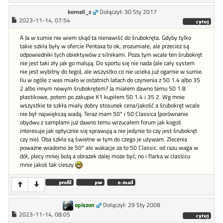
korneli_z
Dołączył: 30 Sty 2017
2023-11-14, 07:54
A Ja w sumie nie wiem skąd ta nienawiść do śrubokręta. Gdyby tylko
takie szkła były w ofercie Pentaxa to ok, zrozumiałe, ale przecież są
odpowiedniki tych obiektywów z silnikami. Poza tym wcale ten śrubokręt
nie jest taki zły jak go malują. Do sportu się nie nada (ale cały system
nie jest wybitny do tego), ale wszystko co nie ucieka już ogarnie w sumie.
Ilu w ogóle z was miało w ostatnich latach do czynienia z 50 1.4 albo 35
2 albo innym nowym śrubokrętem? Ja miałem dawno temu 50 1.8
plastikowe, potem po zakupie K1 kupiłem 50 1.4 i 35 2. Wg mnie
wszystkie te szkła miały dobry stosunek cena/jakość a śrubokręt wcale
nie był największą wadą. Teraz mam 50* i 50 Classica (porównanie
obydwu z samplami już dawno temu wrzucałem forum jak kogoś
interesuje jak optycznie się sprawują a nie jedynie to czy jest śrubokręt
czy nie). Oba szkła są świetne w tym do czego je używam. Zlecenia
poważne wiadomo że 50* ale wakacje za to 50 Classic. od razu waga w
dół, plecy mniej bolą a obrazek dalej może być, no i flarka w classicu
mnie jakoś tak cieszy
opiszon
Dołączył: 29 Sty 2008
2023-11-14, 08:05