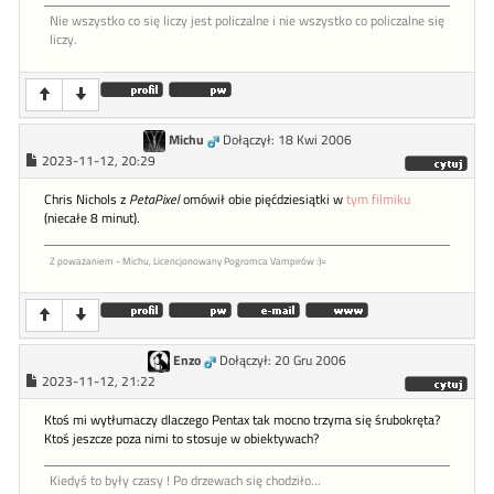
Nie wszystko co się liczy jest policzalne i nie wszystko co policzalne się
liczy.
Michu
Dołączył: 18 Kwi 2006
2023-11-12, 20:29
Chris Nichols z
PetaPixel
omówił obie pięćdziesiątki w
tym filmiku
(niecałe 8 minut).
Z poważaniem - Michu, Licencjonowany Pogromca Vampirów :)=
Enzo
Dołączył: 20 Gru 2006
2023-11-12, 21:22
Ktoś mi wytłumaczy dlaczego Pentax tak mocno trzyma się śrubokręta?
Ktoś jeszcze poza nimi to stosuje w obiektywach?
Kiedyś to były czasy ! Po drzewach się chodziło...