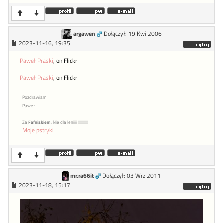
argawen
Dołączył: 19 Kwi 2006
2023-11-16, 19:35
Paweł Praski
, on Flickr
Paweł Praski
, on Flickr
Pozdrawiam
Paweł
-----------
Za
Fafniakiem
: Nie dla leniiii !!!!!!!!!!
Moje pstryki
mr.ra66it
Dołączył: 03 Wrz 2011
2023-11-18, 15:17