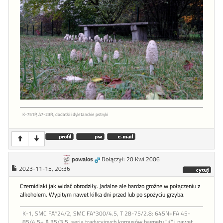
K-751P, A7-23R, dodatki i dyletanckie pstryki
powalos
Dołączył: 20 Kwi 2006
2023-11-15, 20:36
Czernidlaki jak widać obrodziły. Jadalne ale bardzo groźne w połączeniu z
alkoholem. Wypitym nawet kilka dni przed lub po spożyciu grzyba.
K-1, SMC FA*24/2, SMC FA*300/4.5, T 28-75/2.8: 645N+FA 45-
85/4.5+ A 35/3.5, seria tradycyjnych korpusów bagnetu "K" i nawet