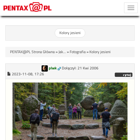
Togg
navi
Kolory jesieni
PENTAX@PL Strona Główna
»
Jak...
»
Fotografia
»
Kolory jesieni
plwk
Dołączył: 21 Kwi 2006
2023-11-08, 17:26