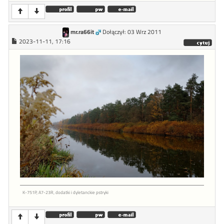
mr.ra66it
Dołączył: 03 Wrz 2011
2023-11-11, 17:16
K-751P, A7-23R, dodatki i dyletanckie pstryki