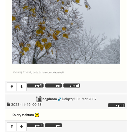
K-751P, A7-23R, dodatki i dyletanckie pstryki
bogdanm
Dołączył: 01 Mar 2007
2023-11-19, 00:15
Kolory z ektara