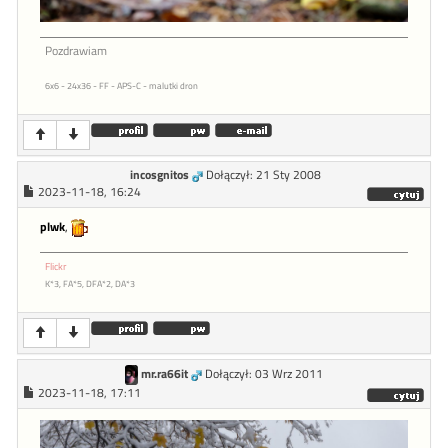
Pozdrawiam
6x6 - 24x36 - FF - APS-C - malutki dron
incosgnitos
Dołączył: 21 Sty 2008
2023-11-18, 16:24
plwk
,
Flickr
K*3, FA*5, DFA*2, DA*3
mr.ra66it
Dołączył: 03 Wrz 2011
2023-11-18, 17:11