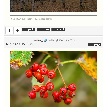
K-751P, A7-23R, dodatki i dyletanckie pstryki
tomek_j
Dołączył: 04 Lis 2010
2023-11-15, 15:07