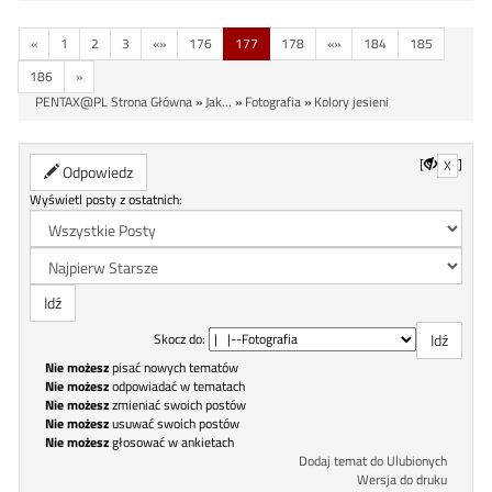
«
1
2
3
«»
176
177
178
«»
184
185
186
»
PENTAX@PL Strona Główna
»
Jak...
»
Fotografia
»
Kolory jesieni
[
]
X
Odpowiedz
Wyświetl posty z ostatnich:
Skocz do:
Nie możesz
pisać nowych tematów
Nie możesz
odpowiadać w tematach
Nie możesz
zmieniać swoich postów
Nie możesz
usuwać swoich postów
Nie możesz
głosować w ankietach
Dodaj temat do Ulubionych
Wersja do druku