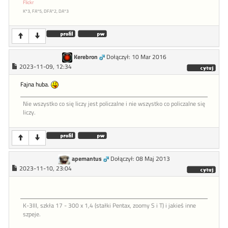
Flickr
K*3, FA*5, DFA*2, DA*3
Kerebron
Dołączył: 10 Mar 2016
2023-11-09, 12:34
Fajna huba.
Nie wszystko co się liczy jest policzalne i nie wszystko co policzalne się
liczy.
apemantus
Dołączył: 08 Maj 2013
2023-11-10, 23:04
K-3III, szkła 17 - 300 x 1,4 (stałki Pentax, zoomy S i T) i jakieś inne
szpeje.