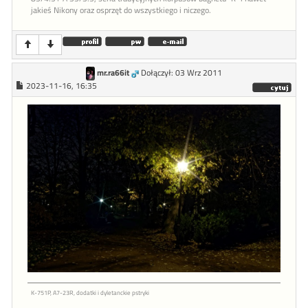
jakieś Nikony oraz osprzęt do wszystkiego i niczego.
mr.ra66it
Dołączył: 03 Wrz 2011
2023-11-16, 16:35
K-751P, A7-23R, dodatki i dyletanckie pstryki