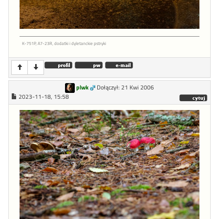
K-751P, A7-23R, dodatki i dyletanckie pstryki
plwk
Dołączył: 21 Kwi 2006
2023-11-18, 15:58