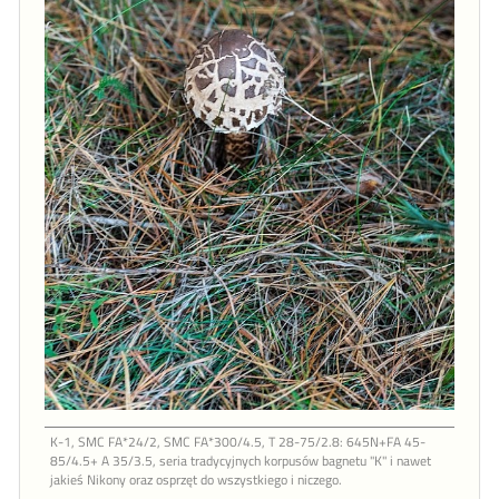
K-1, SMC FA*24/2, SMC FA*300/4.5, T 28-75/2.8: 645N+FA 45-
85/4.5+ A 35/3.5, seria tradycyjnych korpusów bagnetu "K" i nawet
jakieś Nikony oraz osprzęt do wszystkiego i niczego.