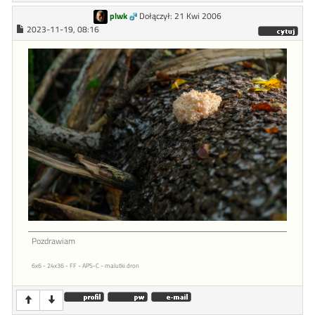
plwk
Dołączył: 21 Kwi 2006
2023-11-19, 08:16
Pozdrawiam
6x6 - 24x36 - FF - APS-C - malutki dron