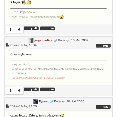
A to już?
K20D | 17 | ME-Super
Mam Pentaksa i nie zamierzam przepraszać
jorge.martinez
Dołączył: 16 Maj 2007
2024-07-14, 16:34
Orzeł wylądował.
120 | 135 | APS-C
C330s 67 45 75 105 165 | MXx2 MES (nie działa) MZ-5n (nie działa) 28 50 35 43 (nie działa)
50 | GRII K-5 21
JORGE.MARTINEZ@PL
|
Jeden Aparat 7.0
|
Instagram
Ryszard
Dołączył: 04 Paź 2006
2024-07-14, 21:20
Ładne fotosy. Żałuję, że nie zdążyłem