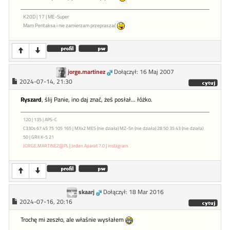
K20D | 17 | ME-Super
Mam Pentaksa i nie zamierzam przepraszać
jorge.martinez
Dołączył: 16 Maj 2007
2024-07-14, 21:30
Ryszard
, ślij Panie, ino daj znać, żeś posłał... łóżko.
120 | 135 | APS-C
C330s 67 45 75 105 165 | MXx2 MES (nie działa) MZ-5n (nie działa) 28 50 35 43 (nie działa)
50 | GRII K-5 21
JORGE.MARTINEZ@PL
|
Jeden Aparat 7.0
|
Instagram
skaarj
Dołączył: 18 Mar 2016
2024-07-16, 20:16
Trochę mi zeszło, ale właśnie wysłałem