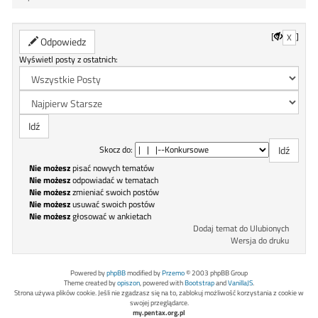
[
]
X
Odpowiedz
Wyświetl posty z ostatnich:
Skocz do:
Nie możesz
pisać nowych tematów
Nie możesz
odpowiadać w tematach
Nie możesz
zmieniać swoich postów
Nie możesz
usuwać swoich postów
Nie możesz
głosować w ankietach
Dodaj temat do Ulubionych
Wersja do druku
Powered by
phpBB
modified by
Przemo
© 2003 phpBB Group
Theme created by
opiszon
, powered with
Bootstrap
and
VanillaJS
.
Strona używa plików cookie. Jeśli nie zgadzasz się na to, zablokuj możliwość korzystania z cookie w
swojej przeglądarce.
my.pentax.org.pl