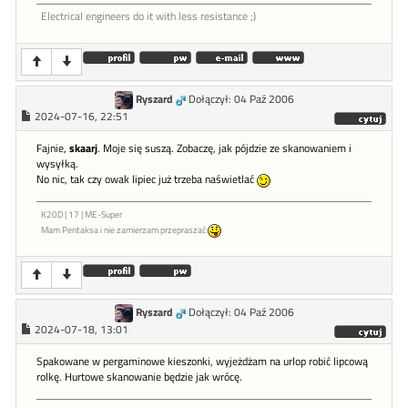
Electrical engineers do it with less resistance ;)
Ryszard
Dołączył: 04 Paź 2006
2024-07-16, 22:51
Fajnie,
skaarj
. Moje się suszą. Zobaczę, jak pójdzie ze skanowaniem i
wysyłką.
No nic, tak czy owak lipiec już trzeba naświetlać
K20D | 17 | ME-Super
Mam Pentaksa i nie zamierzam przepraszać
Ryszard
Dołączył: 04 Paź 2006
2024-07-18, 13:01
Spakowane w pergaminowe kieszonki, wyjeżdżam na urlop robić lipcową
rolkę. Hurtowe skanowanie będzie jak wrócę.