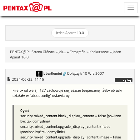
Togg
navi
Jeden Aparat 10.0
PENTAX@PL Strona Główna
»
Jak...
»
Fotografia
»
Konkursowe
»
Jeden
Aparat 10.0
bbartlomiej
Dołączył: 10 Wrz 2007
2024-06-23, 11:16
Firefox od wersji 127 zachowuje się jeszcze bezpieczniej. Żeby obrazki
działały w "about:config" ustawiamy:
Cytat
security.mixed_content.block_display_content = false (powinno
być tak domyślnie)
security.mixed_content.upgrade_display_content = false
(powinno być tak domyślnie)
security.mixed_content.upgrade_display_content.image = false