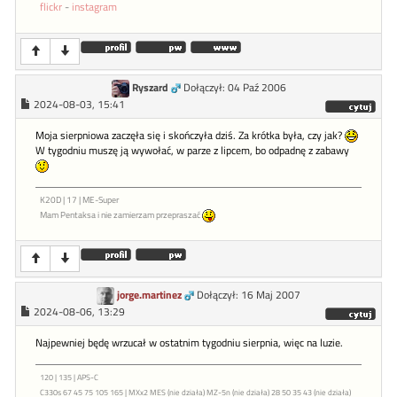
flickr
-
instagram
Ryszard
Dołączył: 04 Paź 2006
2024-08-03, 15:41
Moja sierpniowa zaczęła się i skończyła dziś. Za krótka była, czy jak?
W tygodniu muszę ją wywołać, w parze z lipcem, bo odpadnę z zabawy
K20D | 17 | ME-Super
Mam Pentaksa i nie zamierzam przepraszać
jorge.martinez
Dołączył: 16 Maj 2007
2024-08-06, 13:29
Najpewniej będę wrzucał w ostatnim tygodniu sierpnia, więc na luzie.
120 | 135 | APS-C
C330s 67 45 75 105 165 | MXx2 MES (nie działa) MZ-5n (nie działa) 28 50 35 43 (nie działa)