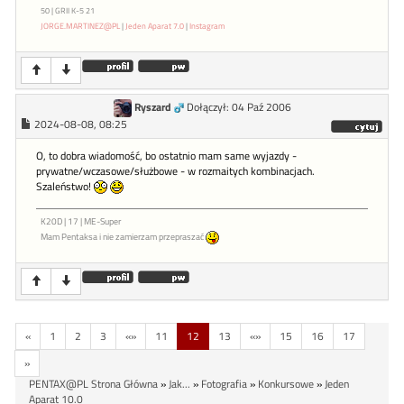
50 | GRII K-5 21
JORGE.MARTINEZ@PL
|
Jeden Aparat 7.0
|
Instagram
Ryszard
Dołączył: 04 Paź 2006
2024-08-08, 08:25
O, to dobra wiadomość, bo ostatnio mam same wyjazdy -
prywatne/wczasowe/służbowe - w rozmaitych kombinacjach.
Szaleństwo!
K20D | 17 | ME-Super
Mam Pentaksa i nie zamierzam przepraszać
«
1
2
3
«»
11
12
13
«»
15
16
17
»
PENTAX@PL Strona Główna
»
Jak...
»
Fotografia
»
Konkursowe
»
Jeden
Aparat 10.0