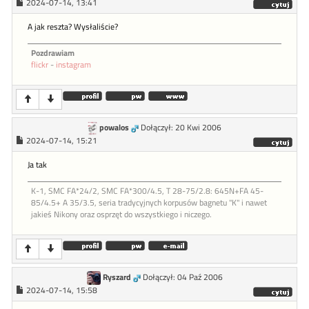
2024-07-14, 13:41
A jak reszta? Wysłaliście?
Pozdrawiam
flickr
-
instagram
powalos
Dołączył: 20 Kwi 2006
2024-07-14, 15:21
Ja tak
K-1, SMC FA*24/2, SMC FA*300/4.5, T 28-75/2.8: 645N+FA 45-
85/4.5+ A 35/3.5, seria tradycyjnych korpusów bagnetu "K" i nawet
jakieś Nikony oraz osprzęt do wszystkiego i niczego.
Ryszard
Dołączył: 04 Paź 2006
2024-07-14, 15:58