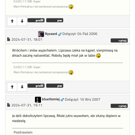
K20D | 17 | ME-Super
Mam Pentaksa i nie zamierzam przepraszać
Ryszard
Dołączył: 04 Paź 2006
2024-07-31, 18:01
Wróciłem i znów wyjechałem. Lipcowa czeka na kąpiel, sierpniową na
dniach zacznę naświetlać. Roboty będę miał jak w labie
K20D | 17 | ME-Super
Mam Pentaksa i nie zamierzam przepraszać
bbartlomiej
Dołączył: 10 Wrz 2007
2024-07-31, 19:11
Ja dziś dokończyłem lipcową. Może jutro wywołam, ale skany dopiero w
niedzielę.
Pozdrawiam