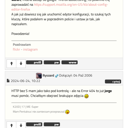
zaprowadzić na
https://support.mozilla.org/en-US/kb/about-config-
editor-firefox
A jak już dowiesz się jak uruchomić edytor konfiguracji, to szukaj tych
kluczy, które podałem w poprzednim poście i ustaw je tak, jak
napisałem.
Powodzenia!
Pozdrawiam
flickr
-
instagram
Ryszard
Dołączył: 04 Paź 2006
2024-06-24, 10:22
HTTP bez S mam jako tako pod kontrolą - ale na Error 404 to już
jorge
musi pomóc. Chciałbym obejrzeć brakujące zdjęcia
K20D | 17 | ME-Super
Mam Pentaksa i nie zamierzam przepraszać