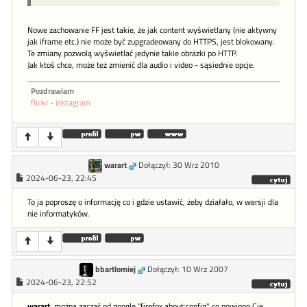
Nowe zachowanie FF jest takie, że jak content wyświetlany (nie aktywny
jak iframe etc.) nie może być zupgradeowany do HTTPS, jest blokowany.
Te zmiany pozwolą wyświetlać jedynie takie obrazki po HTTP.
Jak ktoś chce, może też zmienić dla audio i video - sąsiednie opcje.
Pozdrawiam
flickr
-
instagram
warart
Dołączył: 30 Wrz 2010
2024-06-23, 22:45
To ja poproszę o informację co i gdzie ustawić, żeby działało, w wersji dla
nie informatyków.
bbartlomiej
Dołączył: 10 Wrz 2007
2024-06-23, 22:52
warart
, można zacząć od google "firefox about:config", co powinno Cię