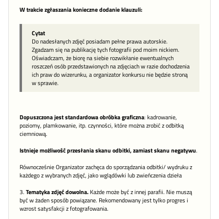
W trakcie zgłaszania konieczne dodanie klauzuli:
Cytat
Do nadesłanych zdjęć posiadam pełne prawa autorskie.
Zgadzam się na publikację tych fotografii pod moim nickiem.
Oświadczam, że biorę na siebie rozwikłanie ewentualnych
roszczeń osób przedstawionych na zdjęciach w razie dochodzenia
ich praw do wizerunku, a organizator konkursu nie będzie stroną
w sprawie.
Dopuszczona jest standardowa obróbka graficzna
: kadrowanie,
poziomy, plamkowanie, itp. czynności, które można zrobić z odbitką
ciemniową.
Istnieje możliwość przesłania skanu odbitki, zamiast skanu negatywu
.
Równocześnie Organizator zachęca do sporządzania odbitki/ wydruku z
każdego z wybranych zdjęć, jako wglądówki lub zwieńczenia dzieła
3.
Tematyka zdjęć dowolna.
Każde może być z innej parafii. Nie muszą
być w żaden sposób powiązane. Rekomendowany jest tylko progres i
wzrost satysfakcji z fotografowania.