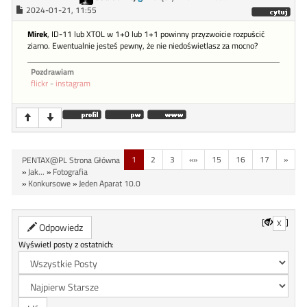
2024-01-21, 11:55
Mirek
, ID-11 lub XTOL w 1+0 lub 1+1 powinny przyzwoicie rozpuścić
ziarno. Ewentualnie jesteś pewny, że nie niedoświetlasz za mocno?
Pozdrawiam
flickr
-
instagram
1
2
3
«»
15
16
17
»
PENTAX@PL Strona Główna
»
Jak...
»
Fotografia
»
Konkursowe
»
Jeden Aparat 10.0
[
]
X
Odpowiedz
Wyświetl posty z ostatnich: