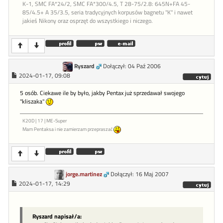
K-1, SMC FA*24/2, SMC FA*300/4.5, T 28-75/2.8: 645N+FA 45-
85/4.5+ A 35/3.5, seria tradycyjnych korpusów bagnetu "K" i nawet
jakieś Nikony oraz osprzęt do wszystkiego i niczego.
Ryszard
Dołączył: 04 Paź 2006
2024-01-17, 09:08
5 osób. Ciekawe ile by było, jakby Pentax już sprzedawał swojego
"kliszaka"
K20D | 17 | ME-Super
Mam Pentaksa i nie zamierzam przepraszać
jorge.martinez
Dołączył: 16 Maj 2007
2024-01-17, 14:29
Ryszard napisał/a: