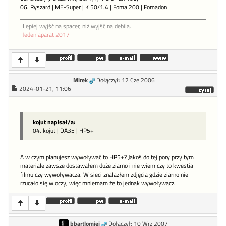
06. Ryszard | ME-Super | K 50/1.4 | Foma 200 | Fomadon
Lepiej wyjść na spacer, niż wyjść na debila.
Jeden aparat 2017
Mirek
Dołączył: 12 Cze 2006
2024-01-21, 11:06
kojut napisał/a:
04. kojut | DA35 | HP5+
A w czym planujesz wywoływać to HP5+? Jakoś do tej pory przy tym
materiale zawsze dostawałem duże ziarno i nie wiem czy to kwestia
filmu czy wywoływacza. W sieci znalazłem zdjęcia gdzie ziarno nie
rzucało się w oczy, więc mniemam że to jednak wywoływacz.
bbartlomiej
Dołączył: 10 Wrz 2007