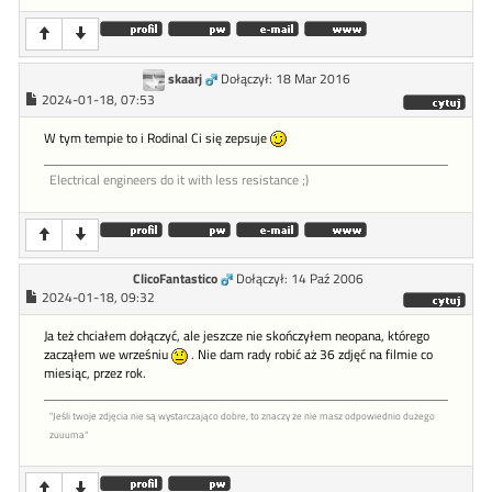
skaarj
Dołączył: 18 Mar 2016
2024-01-18, 07:53
W tym tempie to i Rodinal Ci się zepsuje
Electrical engineers do it with less resistance ;)
ClicoFantastico
Dołączył: 14 Paź 2006
2024-01-18, 09:32
Ja też chciałem dołączyć, ale jeszcze nie skończyłem neopana, którego
zacząłem we wrześniu
. Nie dam rady robić aż 36 zdjęć na filmie co
miesiąc, przez rok.
"Jeśli twoje zdjęcia nie są wystarczająco dobre, to znaczy że nie masz odpowiednio dużego
zuuuma"