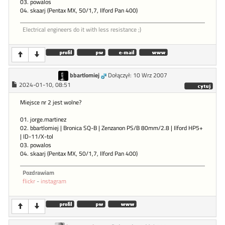
03. powalos
04. skaarj (Pentax MX, 50/1,7, Ilford Pan 400)
Electrical engineers do it with less resistance ;)
bbartlomiej
Dołączył: 10 Wrz 2007
2024-01-10, 08:51
Miejsce nr 2 jest wolne?
01. jorge.martinez
02. bbartlomiej | Bronica SQ-B | Zenzanon PS/B 80mm/2.8 | Ilford HP5+
| ID-11/X-tol
03. powalos
04. skaarj (Pentax MX, 50/1,7, Ilford Pan 400)
Pozdrawiam
flickr
-
instagram