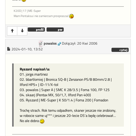
K20D | 17 | ME-Super
Mam Pentaksa i nie zamierzam przepraszać
powalos
Dołączył: 20 Kwi 2006
2024-01-10, 13:52
Ryszard napisał/a:
01. jorge.martinez
02. bbartlomiej | Bronica SQ-B | Zenzanon PS/B 80mm/2.8 |
Ilford HP5+ | ID-11/X-tol
03. powalos | Super A | SMC K 28/3.5 | Foma 100, FP 125
04. skaarj (Pentax MX, 50/1,7, Ilford Pan 400)
05. Ryszard | ME-Super | K 50/1.4 | Foma 200 | Fomadon
Trochę strach. Rok temu odpadłem, skaner jeszcze nie zrobiony,
w robocie same uj*** i jeszcze 20-lecie DS'a będę celebrował...
No ale dobra