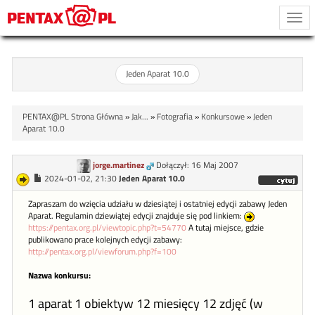
Togg
navi
Jeden Aparat 10.0
PENTAX@PL Strona Główna
»
Jak...
»
Fotografia
»
Konkursowe
»
Jeden
Aparat 10.0
jorge.martinez
Dołączył: 16 Maj 2007
2024-01-02, 21:30
Jeden Aparat 10.0
Zapraszam do wzięcia udziału w dziesiątej i ostatniej edycji zabawy Jeden
Aparat. Regulamin dziewiątej edycji znajduje się pod linkiem:
https://pentax.org.pl/viewtopic.php?t=54770
A tutaj miejsce, gdzie
publikowano prace kolejnych edycji zabawy:
http://pentax.org.pl/viewforum.php?f=100
Nazwa konkursu:
1 aparat 1 obiektyw 12 miesięcy 12 zdjęć (w