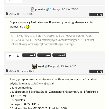
powalos
Dołączył: 20 Kwi 2006
2024-01-18, 13:40
Dopuszczalne są 24-klatkowce. Bierzcie się do fotografowania a nie
wymyślajcie
K-1, SMC FA*24/2, SMC FA*300/4.5, T 28-75/2.8: 645N+FA 45-
85/4.5+ A 35/3.5, seria tradycyjnych korpusów bagnetu "K" i nawet
jakieś Nikony oraz osprzęt do wszystkiego i niczego.
kojut
Dołączył: 13 Kwi 2011
2024-01-20, 21:28
Z góry przepraszam za namieszanie na liście, ale jak ma to być ostatnia
edycja, to muszę wziąć w niej udział:
01. jorge.martinez
02. bbartlomiej | Bronica SQ-B | Zenzanon PS/B 80mm/2.8 | Ilford HP5+
| ID-11/X-tol
03. powalos
04. kojut | DA35 | HP5+
05. skaarj (Pentax MX, 50/1,7, Ilford Pan 400)