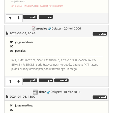
50 | GRII K-5 21
JORGE.MARTINEZ@PL
|
Jeden Aparat 7.0
|
Instagram
powalos
Dołączył: 20 Kwi 2006
2024-01-03, 20:48
01. jorge.martinez
02.
03. powalos
K-1, SMC FA*24/2, SMC FA*300/4.5, T 28-75/2.8: 645N+FA 45-
85/4.5+ A 35/3.5, seria tradycyjnych korpusów bagnetu "K" i nawet
jakieś Nikony oraz osprzęt do wszystkiego i niczego.
skaarj
Dołączył: 18 Mar 2016
2024-01-06, 15:09
01. jorge.martinez
02.