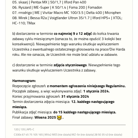
05. skaarj | Pentax MX | 50/1,7 | Ilford Pan 400
06. Ryszard | ME-Super | K 50/1.4 | Foma 200 | Fomadon
07. rrrodrigo | ME | Vivitar Macro MC 100/3.5 | Delta 400 | Microphen
08. Mirek | Bessa R2a | Voigtlander Ultron 35/1.7 | Ilford HP5+ | XTOL;
HC-110; TMax
b) dostarczenie w terminie
co najmniej 9 z 12 zdjęć
do końca trwania
zabawy cyklu miesięcznym (oznacza to, że można opuścić 3 kolejki bez
konsekwencji). Niewypełnienie tego warunku skutkuje wykluczeniem
Uczestnika z ewentualnego ostatecznego głosowania na prace/Die Harda
roku. Ale nie oznacza, że Uczestnik nie może brać udziału w zabawie.
c) dostarczenie w terminie
zdjęcia styczniowego
. Niewypełnienie tego
warunku skutkuje wykluczeniem Uczestnika z zabawy.
Harmonogram:
Rozpoczęcie zgłoszeń:
z momentem ogłoszenia niniejszego Regulaminu.
Początek zabawy, a więc wykonywania zdjęć:
1 stycznia 2024.
Koniec przyjmowania zgłoszeń:
31 stycznia 2024
Termin dostarczenia zdjęcia miesiąca:
12. każdego następującego
miesiąca.
Publikacja zdjęć miesiąca:
do 15 każdego następującego miesiąca.
Finał zabawy:
Wiosna 2025
.
120 | 135 | APS-C
C330s 67 45 75 105 165 | MXx2 MES (nie działa) MZ-5n (nie działa) 28 50 35 43 (nie działa)