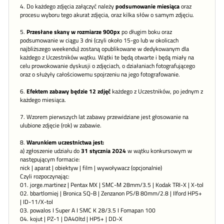
4. Do każdego zdjęcia załączyć należy
podsumowanie miesiąca
oraz
procesu wyboru tego akurat zdjęcia, oraz kilka słów o samym zdjęciu.
5.
Przesłane skany w rozmiarze 900px
po długim boku oraz
podsumowanie w ciągu 3 dni (czyli około 15-go lub w okolicach
najbliższego weekendu) zostaną opublikowane w dedykowanym dla
każdego z Uczestników wątku. Wątki te będą otwarte i będą miały na
celu prowokowanie dyskusji o zdjęciach, o działaniach fotografującego
oraz o służyły całościowemu spojrzeniu na jego fotografowanie.
6.
Efektem zabawy będzie 12 zdjęć
każdego z Uczestników, po jednym z
każdego miesiąca.
7. Wzorem pierwszych lat zabawy przewidziane jest głosowanie na
ulubione zdjęcie (rok) w zabawie.
8.
Warunkiem uczestnictwa jest:
a) zgłoszenie udziału do
31 stycznia 2024
w wątku konkursowym w
następującym formacie:
nick | aparat | obiektyw | film | wywoływacz (opcjonalnie)
Czyli rozpoczynając:
01. jorge.martinez | Pentax MX | SMC-M 28mm/3.5 | Kodak TRI-X | X-tol
02. bbartlomiej | Bronica SQ-B | Zenzanon PS/B 80mm/2.8 | Ilford HP5+
| ID-11/X-tol
03. powalos I Super A I SMC K 28/3.5 I Fomapan 100
04. kojut | PZ-1 | DA40ltd | HP5+ | DD-X