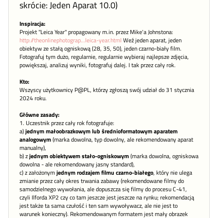
skrócie: Jeden Aparat 10.0)
Inspiracja:
Projekt "Leica Year" propagowany m.in. przez Mike'a Johnstona:
http://theonlinephotograp...leica-year.html
Weź jeden aparat, jeden
obiektyw ze stałą ogniskową (28, 35, 50), jeden czarno-biały film.
Fotografuj tym dużo, regularnie, regularnie wybieraj najlepsze zdjęcia,
powiększaj, analizuj wyniki, fotografuj dalej. I tak przez cały rok.
Kto:
Wszyscy użytkownicy P@PL, którzy zgłoszą swój udział do 31 stycznia
2024 roku.
Główne zasady:
1. Uczestnik przez cały rok fotografuje:
a)
jednym małoobrazkowym lub średnioformatowym aparatem
analogowym
(marka dowolna, typ dowolny, ale rekomendowany aparat
manualny),
b) z
jednym obiektywem stało-ogniskowym
(marka dowolna, ogniskowa
dowolna - ale rekomendowany jasny standard),
c) z założonym
jednym rodzajem filmu czarno-białego
, który nie ulega
zmianie przez cały okres trwania zabawy (rekomendowane filmy do
samodzielnego wywołania, ale dopuszcza się filmy do procesu C-41,
czyli Ilforda XP2 czy co tam jeszcze jest jeszcze na rynku; rekomendacją
jest także ta sama czułość i ten sam wywoływacz, ale nie jest to
warunek konieczny). Rekomendowanym formatem jest mały obrazek