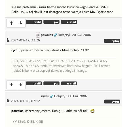
Nie ma problemu - zaraz będzie można kupić nowego Pentaxa, MiNT
Rollei 35, w tej chwili jest dostępna nowa wersja Leica M6. Będzie moc.
powalos
Dołączył: 20 Kwi 2006
2024-01-17, 22:26
rychu
, przecież można brać udział z filmami typu "120"
K-1, SMC FA*24/2, SMC FA*300/4.5, T 28-75/2.8: 645N+FA 45-
85/4.5+ A 35/3.5, seria tradycyjnych korpusów bagnetu "K" i nawet
jakieś Nikony oraz osprzęt do wszystkiego i niczego.
rychu
Dołączył: 08 Paź 2006
2024-01-18, 07:12
powalos
, oszczędny jestem. Robię 1 klatkę na pół roku
YM124G, K-5II, K-3II