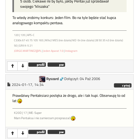
5 osób. Ciekawe ile by było, jakby Pentax już sprzedawał
swojego "kliszaka"
To wtedy zrobimy konkurs: Jeden film. Bo na tyle będzie stać kupca
analogowego kompaktu pentaxa.
120 | 135 | APS-C
C330s 67 45 75 105 165 | MXx2 MES (nie działa) MZ-5n (nie działa) 28 50 35 43 (nie działa)
50 | GRII K-5 21
JORGE.MARTINEZ@PL
|
Jeden Aparat 7.0
|
Instagram
Ryszard
Dołączył: 04 Paź 2006
2024-01-17, 14:34
Prawdziwy Pentaksiarz postęka że drogo, ale i tak kupi. Obserwuję to od
lat
K20D | 17 | ME-Super
Mam Pentaksa i nie zamierzam przepraszać