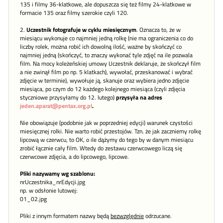
135 i filmy 36-klatkowe, ale dopuszcza się też filmy 24-klatkowe w
formacie 135 oraz filmy szerokie czyli 120.
2.
Uczestnik fotografuje w cyklu miesięcznym
. Oznacza to, że w
miesiącu wykonuje co najmniej jedną rolkę (nie ma ograniczenia co do
liczby rolek, można robić ich dowolną ilość, ważne by skończyć co
najmniej jedną (skończyć, to znaczy wykonać tyle zdjęć na ile pozwala
film. Na mocy koleżeńskiej umowy Uczestnik deklaruje, że skończył film
a nie zwinął film po np. 5 klatkach), wywołać, przeskanować i wybrać
zdjęcie w terminie), wywołuje ją, skanuje oraz wybiera jedno zdjęcie
miesiąca, po czym do 12 każdego kolejnego miesiąca (czyli zdjęcia
styczniowe przysyłamy do 12. lutego)
przysyła na adres
jeden.aparat@pentax.org.pl
.
Nie obowiązuje (podobnie jak w poprzedniej edycji) warunek czystości
miesięcznej rolki. Nie warto robić przestojów. Tzn. że jak zaczniemy rolkę
lipcową w czerwcu, to OK, o ile dążymy do tego by w danym miesiącu
zrobić łącznie cały film. Wtedy do zestawu czerwcowego liczą się
czerwcowe zdjęcia, a do lipcowego, lipcowe.
Pliki nazywamy wg szablonu:
nrUczestnika_nrEdycji.jpg
np. w odsłonie lutowej:
01_02.jpg
Pliki z innym formatem nazwy będą
bezwzględnie
odrzucane.