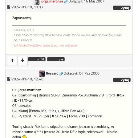
jorge.martinez
Dołączył: 16 Maj 2007
2024-01-10, 11:17
Zapraszamy.
120 | 135 | APS-C
C330s 67 45 75 105 165 | MXx2 MES (nie działa) MZ-5n (nie działa) 28 50 35 43 (nie działa)
50 | GRII K-5 21
JORGE.MARTINEZ@PL
|
Jeden Aparat 7.0
|
Instagram
Ryszard
Dołączył: 04 Paź 2006
2024-01-10, 12:40
01. jorge.martinez
02. bbartlomiej | Bronica SQ-B | Zenzanon PS/B 80mm/2.8 | Ilford HP5+
| ID-11/X-tol
03. powalos
04. skaarj (Pentax MX, 50/1,7, Ilford Pan 400)
05. Ryszard | ME-Super | K 50/1.4 | Foma 200 | Fomadon
Trochę strach. Rok temu odpadłem, skaner jeszcze nie zrobiony, w
robocie same uj*** i jeszcze 20-lecie DS'a będę celebrował... No ale
dobra