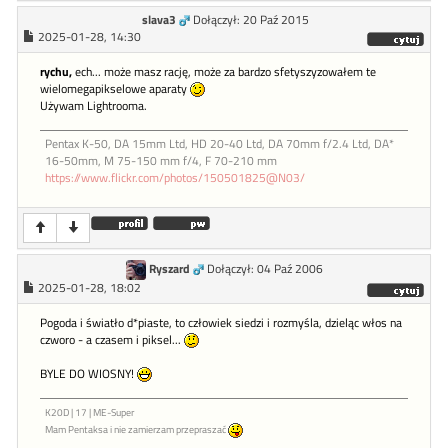
slava3
Dołączył: 20 Paź 2015
2025-01-28, 14:30
rychu,
ech... może masz rację, może za bardzo sfetyszyzowałem te
wielomegapikselowe aparaty
Używam Lightrooma.
Pentax K-50, DA 15mm Ltd, HD 20-40 Ltd, DA 70mm f/2.4 Ltd, DA*
16-50mm, M 75-150 mm f/4, F 70-210 mm
https://www.flickr.com/photos/150501825@N03/
Ryszard
Dołączył: 04 Paź 2006
2025-01-28, 18:02
Pogoda i światło d*piaste, to człowiek siedzi i rozmyśla, dzieląc włos na
czworo - a czasem i piksel...
BYLE DO WIOSNY!
K20D | 17 | ME-Super
Mam Pentaksa i nie zamierzam przepraszać