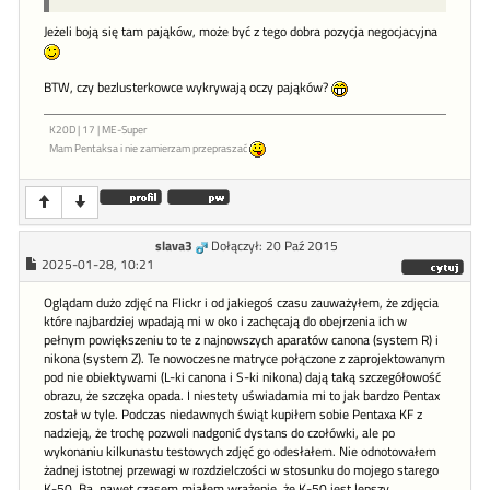
Jeżeli boją się tam pająków, może być z tego dobra pozycja negocjacyjna
BTW, czy bezlusterkowce wykrywają oczy pająków?
K20D | 17 | ME-Super
Mam Pentaksa i nie zamierzam przepraszać
slava3
Dołączył: 20 Paź 2015
2025-01-28, 10:21
Oglądam dużo zdjęć na Flickr i od jakiegoś czasu zauważyłem, że zdjęcia
które najbardziej wpadają mi w oko i zachęcają do obejrzenia ich w
pełnym powiększeniu to te z najnowszych aparatów canona (system R) i
nikona (system Z). Te nowoczesne matryce połączone z zaprojektowanym
pod nie obiektywami (L-ki canona i S-ki nikona) dają taką szczegółowość
obrazu, że szczęka opada. I niestety uświadamia mi to jak bardzo Pentax
został w tyle. Podczas niedawnych świąt kupiłem sobie Pentaxa KF z
nadzieją, że trochę pozwoli nadgonić dystans do czołówki, ale po
wykonaniu kilkunastu testowych zdjęć go odesłałem. Nie odnotowałem
żadnej istotnej przewagi w rozdzielczości w stosunku do mojego starego
K-50. Ba, nawet czasem miałem wrażenie, że K-50 jest lepszy.