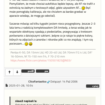
Pomyślałem, że może chociaż autofokus będzie lepszy, ale KF nie trafił z
ostrością na żadnym z testowych zdjęć, gdzie używałem AF...
(być
może pomogłaby kalibracja, ale nie chciałem za bardzo grzebać w
aparacie wiedząc, że mogę go odesłać).
Szczerze mówiąc od kilku tygodni jestem nieco przygnębiony. Jeszcze 2-3
lata temu z radością kompletowałem DA limitedy, a teraz widzę jak te
wspaniałe obiektywy spadają z piedestałów, przegrywając z kretesem
porównanie z dzisiejszymi szkłami. Jedyne co je ratuje to piękne kolory,
których na zdjęciach z canonów i nikonów póki co nie znajduję. I tym się
pocieszam...
Pentax K-50, DA 15mm Ltd, HD 20-40 Ltd, DA 70mm f/2.4 Ltd, DA*
16-50mm, M 75-150 mm f/4, F 70-210 mm
https://www.flickr.com/photos/150501825@N03/
ClicoFantastico
Dołączył: 14 Paź 2006
2025-01-28, 10:54
slava3 napisał/a:
Oglądam dużo zdjęć na Flickr i od jakiegoś czasu zauważyłem,