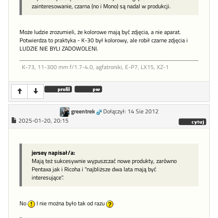
zainteresowanie, czarna (no i Mono) są nadal w produkcji.
Może ludzie zrozumieli, że kolorowe mają być zdjęcia, a nie aparat.
Potwierdza to praktyka - K-30 był kolorowy, ale robił czarne zdjęcia i
LUDZIE NIE BYLI ZADOWOLENI.
K-73, 11-300 mm f/1.7-4.0, agfatroniki, E-P7, LX15, XZ-1
greentrek
Dołączył: 14 Sie 2012
2025-01-20, 20:15
jersey napisał/a:
Mają też sukcesywnie wypuszczać nowe produkty, zarówno
Pentaxa jak i Ricoha i "najbliższe dwa lata mają być
interesujące".
No
I nie można było tak od razu