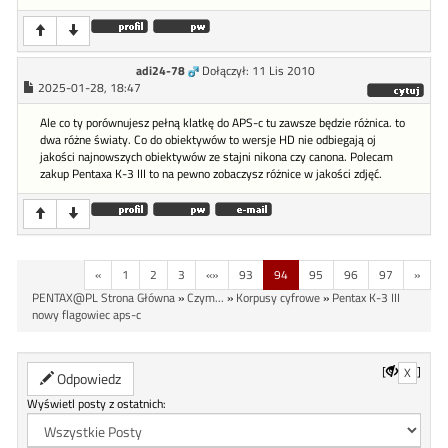
adi24-78
Dołączył: 11 Lis 2010
2025-01-28, 18:47
Ale co ty porównujesz pełną klatkę do APS-c tu zawsze będzie różnica. to
dwa różne światy. Co do obiektywów to wersje HD nie odbiegają oj
jakości najnowszych obiektywów ze stajni nikona czy canona. Polecam
zakup Pentaxa K-3 III to na pewno zobaczysz różnice w jakości zdjęć.
«
1
2
3
«»
93
94
95
96
97
»
PENTAX@PL Strona Główna
»
Czym...
»
Korpusy cyfrowe
»
Pentax K-3 III
nowy flagowiec aps-c
[
]
X
Odpowiedz
Wyświetl posty z ostatnich: