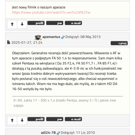
Jest nowy filmik o naszym aparacie
https://www.youtube.com/watch?v=w4Sx2zP62Sw
apemantus
Dołączył: 08 Maj 2013
2025-01-27, 21:24
Obejrzałem. Generalnie recenzja dość powierzchowna. Mówienie o AF w
tym aparacie z podpiętym FA 50 1,4 to nieporozumienie. Sam mam kilka
szkieł Pentaxa na wkrętarce ( Da 35 F2,4, FA 50 F1,7 i , FA 85 F1,4) i
działają z tą puszką zadowalająco, ale K-3 III nic w ich funkcjonalność nie
wnosi (poza średnio dobrym wykrywaniem twarzy) Do recenzji trzeba
było postarać się o coś nowocześniejszego, albo chociaż wspomnieć o
istnieniu takich. Wiem nie ma tego dużo, ale myślę, że z takim HD DA
16-50 wstydu by nie było.
K-3III, szkła 17 - 300 x 1,4 (stałki Pentax, zoomy S i T) i jakieś inne
szpeje.
adi24-78
Dołączył: 11 Lis 2010