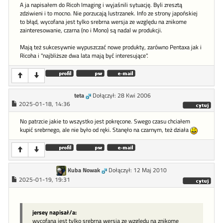
A ja napisałem do Ricoh Imaging i wyjaśnili sytuację. Byli zresztą
zdziwieni i to mocno. Nie porzucają lustrzanek. Info ze strony japońskiej
to błąd, wycofana jest tylko srebrna wersja ze względu na znikome
zainteresowanie, czarna (no i Mono) są nadal w produkcji.
Mają też sukcesywnie wypuszczać nowe produkty, zarówno Pentaxa jak i
Ricoha i "najbliższe dwa lata mają być interesujące".
teta
Dołączył: 28 Kwi 2006
2025-01-18, 14:36
No patrzcie jakie to wszystko jest pokręcone. Swego czasu chciałem
kupić srebrnego, ale nie było od ręki. Stanęło na czarnym, też działa
Kuba Nowak
Dołączył: 12 Maj 2010
2025-01-19, 19:31
jersey napisał/a:
wycofana jest tylko srebrna wersja ze względu na znikome