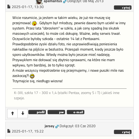
apemantus
Dołączył: 08 Maj 2013
2025-01-17, 13:30
Wicie rozumicie, ja jestem w takim wieku, że już nie muszę się
przejmować
. Gdybym był młodszy, pewnie dawno bym uciekł w inny
system. Przez lata "obrosłem" w szkła, a jak ceny spadną (na skutek
masowych ucieczek), to może coś dokupię. Ważne, zeby serwis trwał.
Oczywiście byłoby szkoda - ostatnie 14 lat z Pentaxami.
Prawdopodobnie zyski działu foto, nie usprawiedliwiają poniesienia
nakładów na pójście w bezlustra. Przespali moment, kiedy jeszcze było
sporo użytkowników. Wtedy można było jeszcze mieć nadzieję.
Przywykłem nie dołować się zbytnio sprawami, na które nie mam
wpływu, tym bardziej, że to tylko sprzęt.
A może wszyscy niepotrzebnie się przejmujemy, i nowe puszki mile nas
zaskoczą?!
Trzymajcie się, niedługo wiosna!
K-3III, szkła 17 - 300 x 1,4 (stałki Pentax, zoomy S i T) i jakieś inne
szpeje.
jersey
Dołączył: 03 Cze 2020
2025-01-17, 15:22