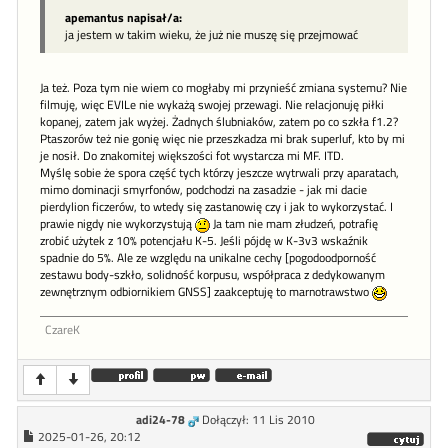
apemantus napisał/a:
ja jestem w takim wieku, że już nie muszę się przejmować
Ja też. Poza tym nie wiem co mogłaby mi przynieść zmiana systemu? Nie
filmuję, więc EVILe nie wykażą swojej przewagi. Nie relacjonuję piłki
kopanej, zatem jak wyżej. Żadnych ślubniaków, zatem po co szkła f1.2?
Ptaszorów też nie gonię więc nie przeszkadza mi brak superluf, kto by mi
je nosił. Do znakomitej większości fot wystarcza mi MF. ITD.
Myślę sobie że spora część tych którzy jeszcze wytrwali przy aparatach,
mimo dominacji smyrfonów, podchodzi na zasadzie - jak mi dacie
pierdylion ficzerów, to wtedy się zastanowię czy i jak to wykorzystać. I
prawie nigdy nie wykorzystują
Ja tam nie mam złudzeń, potrafię
zrobić użytek z 10% potencjału K-5. Jeśli pójdę w K-3v3 wskaźnik
spadnie do 5%. Ale ze względu na unikalne cechy [pogodoodporność
zestawu body-szkło, solidność korpusu, współpraca z dedykowanym
zewnętrznym odbiornikiem GNSS] zaakceptuję to marnotrawstwo
CzareK
adi24-78
Dołączył: 11 Lis 2010
2025-01-26, 20:12