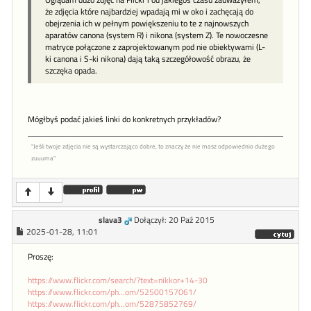
że zdjęcia które najbardziej wpadają mi w oko i zachęcają do
obejrzenia ich w pełnym powiększeniu to te z najnowszych
aparatów canona (system R) i nikona (system Z). Te nowoczesne
matryce połączone z zaprojektowanym pod nie obiektywami (L-
ki canona i S-ki nikona) dają taką szczegółowość obrazu, że
szczęka opada.
Mógłbyś podać jakieś linki do konkretnych przykładów?
"Jeśli twoje zdjęcia nie są wystarczająco dobre, to znaczy że nie masz odpowiednio dużego
zuuuma"
slava3
Dołączył: 20 Paź 2015
2025-01-28, 11:01
Proszę:
https://www.flickr.com/search/?text=nikkor+14-30
https://www.flickr.com/ph...om/52500157061/
https://www.flickr.com/ph...om/52875852769/