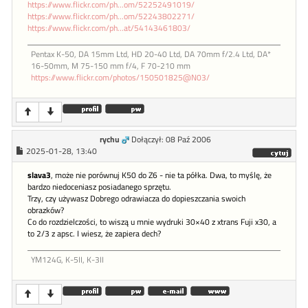
https://www.flickr.com/ph...om/52252491019/
https://www.flickr.com/ph...om/52243802271/
https://www.flickr.com/ph...at/54143461803/
Pentax K-50, DA 15mm Ltd, HD 20-40 Ltd, DA 70mm f/2.4 Ltd, DA*
16-50mm, M 75-150 mm f/4, F 70-210 mm
https://www.flickr.com/photos/150501825@N03/
rychu
Dołączył: 08 Paź 2006
2025-01-28, 13:40
slava3
, może nie porównuj K50 do Z6 - nie ta półka. Dwa, to myślę, że
bardzo niedoceniasz posiadanego sprzętu.
Trzy, czy używasz Dobrego odrawiacza do dopieszczania swoich
obrazków?
Co do rozdzielczości, to wiszą u mnie wydruki 30×40 z xtrans Fuji x30, a
to 2/3 z apsc. I wiesz, że zapiera dech?
YM124G, K-5II, K-3II