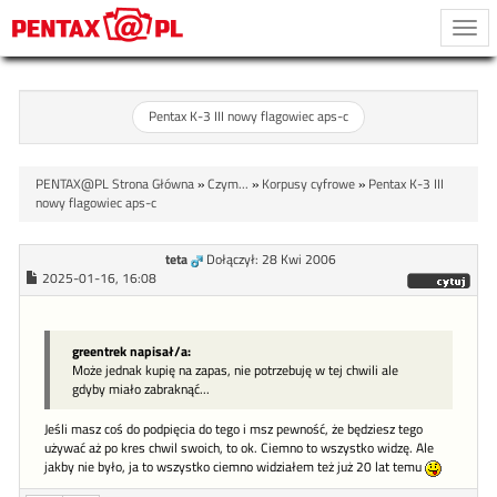
Togg
navi
Pentax K-3 III nowy flagowiec aps-c
PENTAX@PL Strona Główna
»
Czym...
»
Korpusy cyfrowe
»
Pentax K-3 III
nowy flagowiec aps-c
teta
Dołączył: 28 Kwi 2006
2025-01-16, 16:08
greentrek napisał/a:
Może jednak kupię na zapas, nie potrzebuję w tej chwili ale
gdyby miało zabraknąć...
Jeśli masz coś do podpięcia do tego i msz pewność, że będziesz tego
używać aż po kres chwil swoich, to ok. Ciemno to wszystko widzę. Ale
jakby nie było, ja to wszystko ciemno widziałem też już 20 lat temu