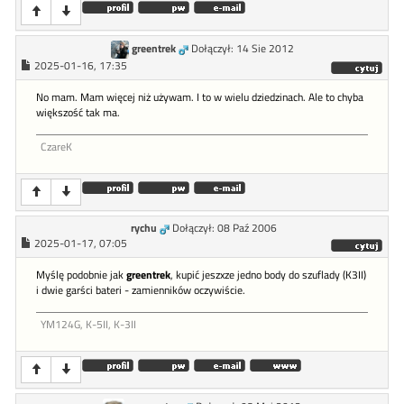
greentrek
Dołączył: 14 Sie 2012
2025-01-16, 17:35
No mam. Mam więcej niż używam. I to w wielu dziedzinach. Ale to chyba
większość tak ma.
CzareK
rychu
Dołączył: 08 Paź 2006
2025-01-17, 07:05
Myślę podobnie jak
greentrek
, kupić jeszxze jedno body do szuflady (K3II)
i dwie garści bateri - zamienników oczywiście.
YM124G, K-5II, K-3II