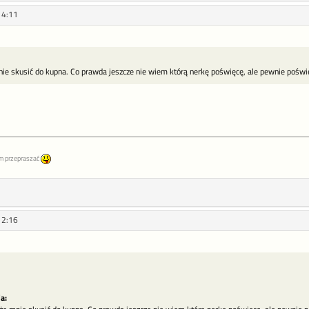
14:11
 skusić do kupna. Co prawda jeszcze nie wiem którą nerkę poświęcę, ale pewnie poświ
m przepraszać
12:16
a: