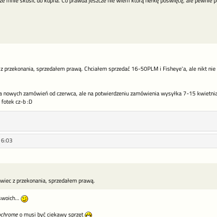
 mnie skusić do kupna. Co prawda jeszcze nie wiem którą nerkę poświęcę, ale pewnie p
z przekonania, sprzedałem prawą. Chciałem sprzedać 16-50PLM i Fisheye'a, ale nikt nie c
cja nowych zamówień od czerwca, ale na potwierdzeniu zamówienia wysyłka 7-15 kwietnia
 fotek cz-b :D
16:03
owiec z przekonania, sprzedałem prawą.
swoich...
chrome
o musi być ciekawy sprzęt