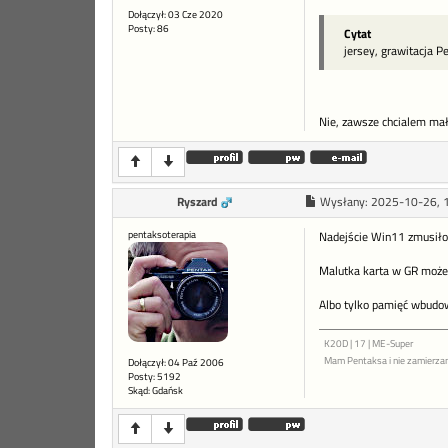
Dołączył: 03 Cze 2020
Posty: 86
Cytat
jersey, grawitacja 
Nie, zawsze chcialem ma
Ryszard
Wysłany:
2025-10-26, 
pentaksoterapia
Nadejście Win11 zmusiło 
Malutka karta w GR może
Albo tylko pamięć wbudow
K20D | 17 | ME-Super
Mam Pentaksa i nie zamierza
Dołączył: 04 Paź 2006
Posty: 5192
Skąd: Gdańsk