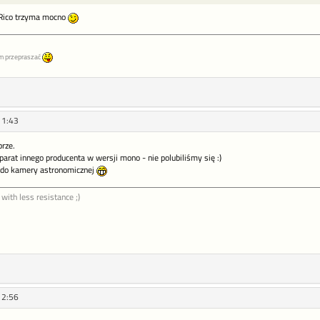
-Rico trzyma mocno
m przepraszać
11:43
rze.
rat innego producenta w wersji mono - nie polubiliśmy się :)
 do kamery astronomicznej
 with less resistance ;)
12:56