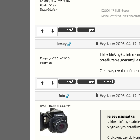
Dołączył: 04 Paź 2006
Posty: 5192
Skąd: Gdańsk
K20D | 17 | ME-Super
Mam Pentaksa i nie zamierza
jersey
Wysłany:
2026-04-17, 
Jakby ktoś był zainteres
Dołączył: 03 Cze 2020
przedłużenie gwarancji o 
Posty: 86
Ciekawe, czy do końca rok
foto
Wysłany:
2026-04-17, 
AMATOR ANALOGOWY
jersey napisał/a:
Jakby ktoś był zaint
wytrwałym przedłużen
Ciekawe, czy do końc