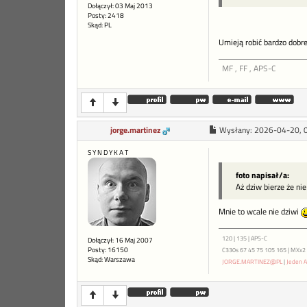
Dołączył: 03 Maj 2013
Posty: 2418
Skąd: PL
Umieją robić bardzo dobre
MF , FF , APS-C
jorge.martinez
Wysłany:
2026-04-20, 
S Y N D Y K A T
foto napisał/a:
Aż dziw bierze że ni
Mnie to wcale nie dziwi
120 | 135 | APS-C
Dołączył: 16 Maj 2007
Posty: 16150
C330s 67 45 75 105 165 | MXx2 ME
Skąd: Warszawa
JORGE.MARTINEZ@PL
|
Jeden A