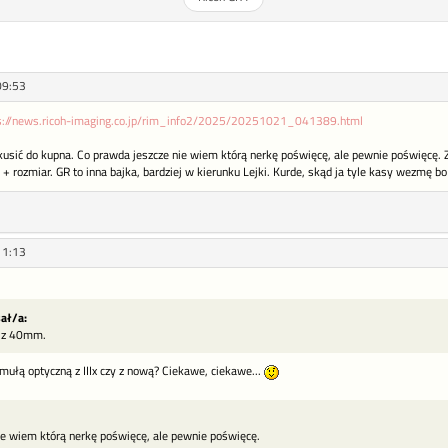
09:53
s://news.ricoh-imaging.co.jp/rim_info2/2025/20251021_041389.html
ić do kupna. Co prawda jeszcze nie wiem którą nerkę poświęcę, ale pewnie poświęcę. Z
 rozmiar. GR to inna bajka, bardziej w kierunku Lejki. Kurde, skąd ja tyle kasy wezmę bo 
11:13
sał/a:
ę z 40mm.
mułą optyczną z IIIx czy z nową? Ciekawe, ciekawe...
ie wiem którą nerkę poświęcę, ale pewnie poświęcę.