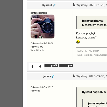
Ryszard
Wysłany:
2026-01-20, 
pentaksoterapia
jersey napisał/a:
Monochrom może mnie
Kusiciel przybył.
Lewa czy prawa?
Dołączył: 04 Paź 2006
Posty: 5192
Skąd: Gdańsk
K20D | 17 | ME-Super
Mam Pentaksa i nie zamierza
jersey
Wysłany:
2026-03-30, 
Dołączył: 03 Cze 2020
Posty: 86
Ryszard napisał/a:
jersey napisał/