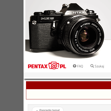
FAQ
Szukaj
←
Poprzedni temat