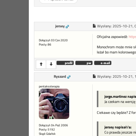
jersey
Wysłany:
2025-10-21, 
Oficjalna zapowiedź:
http
Dołączył: 03 Cze 2020
Posty: 86
Monochrom może mnie skus
leżał bo mam kolorowego +
Ryszard
Wysłany:
2025-10-21, 
pentaksoterapia
jorge.martinez napi
Ja czekam na wersj
Ciekawe czy będzie? Z for
Dołączył: 04 Paź 2006
jersey napisał/a:
Posty: 5192
Co prawda jeszcze n
Skąd: Gdańsk