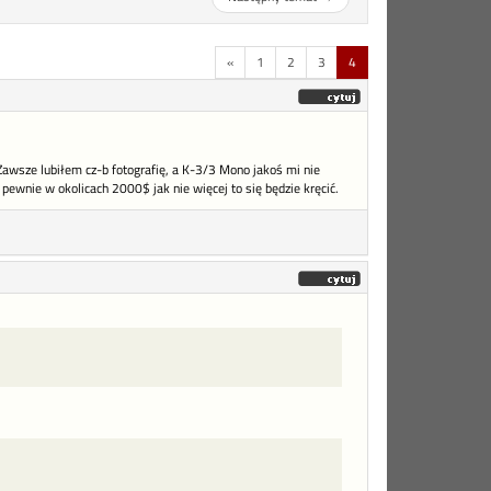
«
1
2
3
4
awsze lubiłem cz-b fotografię, a K-3/3 Mono jakoś mi nie
pewnie w okolicach 2000$ jak nie więcej to się będzie kręcić.