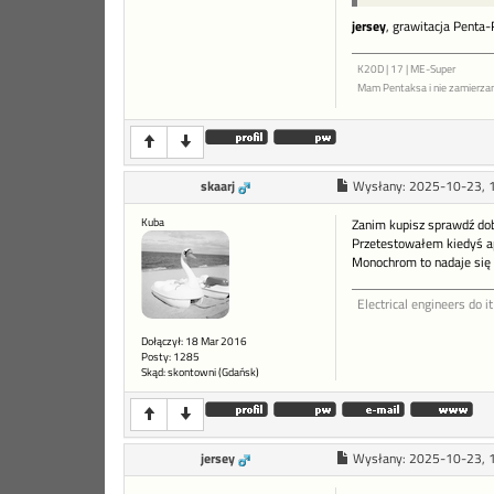
jersey
, grawitacja Penta
K20D | 17 | ME-Super
Mam Pentaksa i nie zamierza
skaarj
Wysłany:
2025-10-23, 
Kuba
Zanim kupisz sprawdź dob
Przetestowałem kiedyś apa
Monochrom to nadaje się
Electrical engineers do it
Dołączył: 18 Mar 2016
Posty: 1285
Skąd: skontowni (Gdańsk)
jersey
Wysłany:
2025-10-23, 