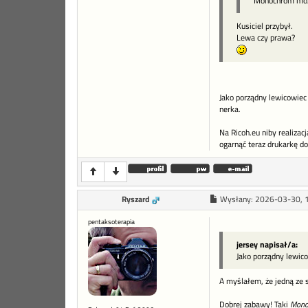
Monochrom może
Kusiciel przybył.
Lewa czy prawa?
Jako porządny lewicowiec 
nerka.
Na Ricoh.eu niby realiza
ogarnąć teraz drukarkę do
Ryszard
Wysłany:
2026-03-30, 
pentaksoterapia
jersey napisał/a:
Jako porządny lewic
A myślałem, że jedną ze 
Dobrej zabawy! Taki
Mono