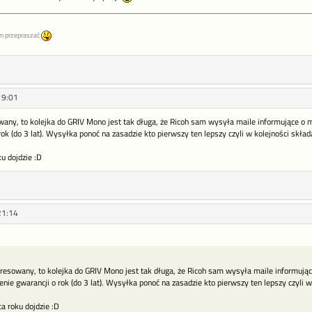
m przepraszać
19:01
owany, to kolejka do GRIV Mono jest tak długa, że Ricoh sam wysyła maile informujące o 
rok (do 3 lat). Wysyłka ponoć na zasadzie kto pierwszy ten lepszy czyli w kolejności skła
u dojdzie :D
21:14
eresowany, to kolejka do GRIV Mono jest tak długa, że Ricoh sam wysyła maile informując
ie gwarancji o rok (do 3 lat). Wysyłka ponoć na zasadzie kto pierwszy ten lepszy czyli 
a roku dojdzie :D