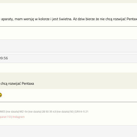
 aparaty, mam wersję w kolorze i jest świetna. Aż dziw bierze że nie chcą rozwijać Penta
09:56
e chcą rozwijać Pentaxa
S (nie działa) MZ-5n (nie działa) 28 50 35 43 (nie działa) 50 | GRII K-5 21
parat 7.0
|
Instagram