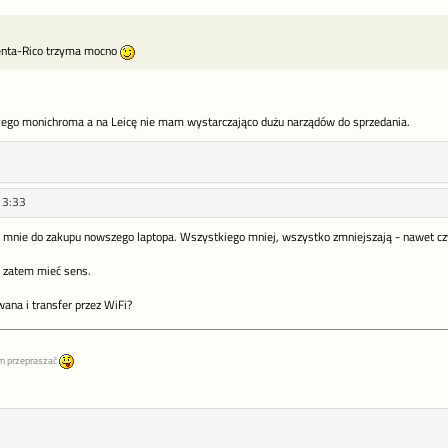
Penta-Rico trzyma mocno
łego monichroma a na Leicę nie mam wystarczająco dużu narządów do sprzedania.
13:33
mnie do zakupu nowszego laptopa. Wszystkiego mniej, wszystko zmniejszają - nawet czy
 zatem mieć sens.
ana i transfer przez WiFi?
m przepraszać