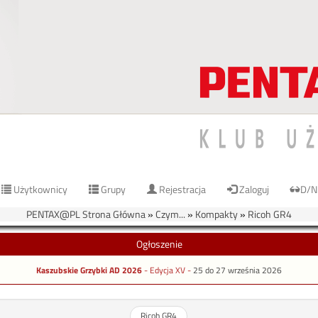
Użytkownicy
Grupy
Rejestracja
Zaloguj
D/N
PENTAX@PL Strona Główna
»
Czym...
»
Kompakty
»
Ricoh GR4
Ogłoszenie
Kaszubskie Grzybki AD 2026
- Edycja XV -
25 do 27 września 2026
Ricoh GR4