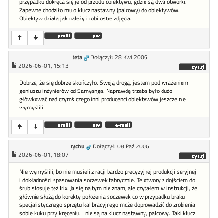
przypadku dokręca się je od przodu obiektywu, gdzie są dwa otworki.
Zapewne chodziło mu o klucz nastawny (palcowy) do obiektywów.
Obiektyw działa jak należy i robi ostre zdjęcia.
teta
Dołączył: 28 Kwi 2006
2026-06-01, 15:13
Dobrze, że się dobrze skończyło. Swoją drogą, jestem pod wrażeniem
geniuszu inżynierów od Samyanga. Naprawdę trzeba było dużo
główkować nad czymś czego inni producenci obiektywów jeszcze nie
wymyślili.
rychu
Dołączył: 08 Paź 2006
2026-06-01, 18:07
Nie wymyślili, bo nie musieli z racji bardzo precyzyjnej produkcji seryjnej
i dokładności spasowania soczewek fabrycznie. Te otwory z dojściem do
śrub stosuje też Irix. Ja się na tym nie znam, ale czytałem w instrukcji, że
głównie służą do korekty położenia soczewek co w przypadku braku
specjalistycznego sprzętu kalibracyjnego może doprowadzić do zrobienia
sobie kuku przy kręceniu. I nie są na klucz nastawny, palcowy. Taki klucz