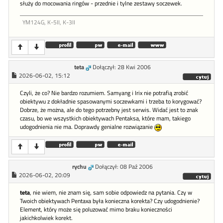
służy do mocowania ringów - przednie i tylne zestawy soczewek.
YM124G, K-5II, K-3II
teta
Dołączył: 28 Kwi 2006
2026-06-02, 15:12
Czyli, że co? Nie bardzo rozumiem. Samyang i Irix nie potrafią zrobić
obiektywu z dokładnie spasowanymi soczewkami i trzeba to korygować?
Dobrze, że można, ale do tego potrzebny jest serwis. Widać jest to znak
czasu, bo we wszystkich obiektywach Pentaksa, które mam, takiego
udogodnienia nie ma. Doprawdy genialne rozwiązanie
rychu
Dołączył: 08 Paź 2006
2026-06-02, 20:09
teta
, nie wiem, nie znam się, sam sobie odpowiedz na pytania. Czy w
Twoich obiektywach Pentaxa była konieczna korekta? Czy udogodnienie?
Element, który może się poluzować mimo braku konieczności
jakichkolwiek korekt.