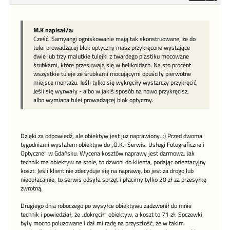
M.K napisał/a:
Cześć. Samyangi ogniskowanie mają tak skonstruowane, że do
tulei prowadzącej blok optyczny masz przykręcone wystające
dwie lub trzy malutkie tulejki z twardego plastiku mocowane
śrubkami, które przesuwają się w helikoidach. Na sto procent
wszystkie tuleje ze śrubkami mocującymi opuściły pierwotne
miejsce montażu. Jeśli tylko się wykręciły wystarczy przykręcić.
Jeśli się wyrwały - albo w jakiś sposób na nowo przykręcisz,
albo wymiana tulei prowadzącej blok optyczny.
Dzięki za odpowiedź, ale obiektyw jest już naprawiony. :) Przed dwoma
tygodniami wysłałem obiektyw do „O.K.! Serwis. Usługi Fotograficzne i
Optyczne” w Gdańsku. Wycena kosztów naprawy jest darmowa. Jak
technik ma obiektyw na stole, to dzwoni do klienta, podając orientacyjny
koszt. Jeśli klient nie zdecyduje się na naprawę, bo jest za drogo lub
nieopłacalnie, to serwis odsyła sprzęt i płacimy tylko 20 zł za przesyłkę
zwrotną.
Drugiego dnia roboczego po wysyłce obiektywu zadzwonił do mnie
technik i powiedział, że „dokręcił” obiektyw, a koszt to 71 zł. Soczewki
były mocno poluzowane i dał mi radę na przyszłość, że w takim