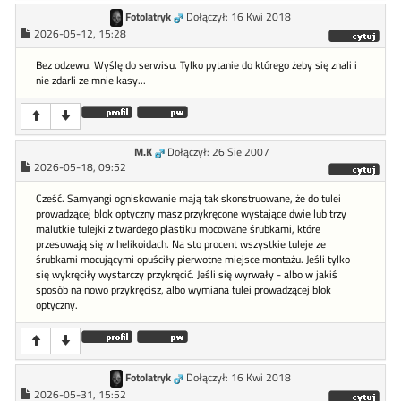
Fotolatryk
Dołączył: 16 Kwi 2018
2026-05-12, 15:28
Bez odzewu. Wyślę do serwisu. Tylko pytanie do którego żeby się znali i
nie zdarli ze mnie kasy...
M.K
Dołączył: 26 Sie 2007
2026-05-18, 09:52
Cześć. Samyangi ogniskowanie mają tak skonstruowane, że do tulei
prowadzącej blok optyczny masz przykręcone wystające dwie lub trzy
malutkie tulejki z twardego plastiku mocowane śrubkami, które
przesuwają się w helikoidach. Na sto procent wszystkie tuleje ze
śrubkami mocującymi opuściły pierwotne miejsce montażu. Jeśli tylko
się wykręciły wystarczy przykręcić. Jeśli się wyrwały - albo w jakiś
sposób na nowo przykręcisz, albo wymiana tulei prowadzącej blok
optyczny.
Fotolatryk
Dołączył: 16 Kwi 2018
2026-05-31, 15:52