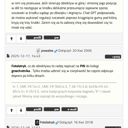
w nim się przesuwa. Jeśli skieruję obiektyw w górę i zmienię jego pozycję
w dół to następuje w środku delikatne przesunięcie zapewne sporej
soczewki w środku sądząc po dźwięku i drgnięciu. Chat GPT podpowiada,
że można wykonać regulacji soczewki poprzez ściągnięcie gumy pod którą
kryją się trzy śrubki. Zanim się za to zabiorę chcę się dowiedzieć czy to
może się udać.
powalos
Dołączył: 20 Kwi 2006
2025-12-17, 14:43
Fotolatryk
, co do obiektywu to radzę napisać na
PW
do kolegi
grzechotnika
. Tylko trzeba uzbroić się w cierpliwość bo często odpisuje
dopiero po kilku dniach.
K-1, SMC FA*24/2, SMC FA*300/4.5, T 28-75/2.8: 645N+FA 45-
85/4.5+ A 35/3.5, seria tradycyjnych korpusów bagnetu "K" i nawet
jakieś Nikony oraz osprzęt do wszystkiego i niczego.
Fotolatryk
Dołączył: 16 Kwi 2018
2025-12-19, 12:51