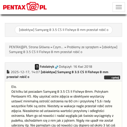
Togg
navi
[obiektyw] Samyang 8 3.5 CS II Fisheye 8 mm przestał robić o
PENTAX@PL Strona Główna
»
Czym...
»
Problemy ze sprzętem
»
[obiektyw]
Samyang 8 3.5 CS II Fisheye 8 mm przestał robić o
Fotolatryk
Dołączył: 16 Kwi 2018
2025-12-17, 14:07
[obiektyw] Samyang 8 3.5 CS II Fisheye 8 mm
przestał robić o
Elo.
Od kilku lat posiadam Samyang 8 3.5 CS II Fisheye 8mm. Pstrykam
Pentaxami K5. Aby uzyskać ostre zdjęcia w obiektywie wystarczy
ustawić minimalną ostrość ostrzenia na 60 cm i przysłonę f 5,6 i tedy
wszystkie fotki są ostre. Niestety w wakacje nagle przestał robić ostre
zdjęcia. Niezależnie od ustawienia wartości przysłony i odległości
ostrzenia. Mam go od nowości i nadal wygląda jak świeżo wyciągnięty z
pudełka, obchodziłem się z nim jak z jajkiem. Nigdy nie upadł nie został
uderzony itp. Nie pamiętam czy od nowości czy dopiero od około 3 lat coś