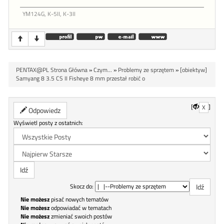
YM124G, K-5II, K-3II
PENTAX@PL Strona Główna
»
Czym...
»
Problemy ze sprzętem
»
[obiektyw]
Samyang 8 3.5 CS II Fisheye 8 mm przestał robić o
[
]
X
Odpowiedz
Wyświetl posty z ostatnich:
Skocz do:
Nie możesz
pisać nowych tematów
Nie możesz
odpowiadać w tematach
Nie możesz
zmieniać swoich postów