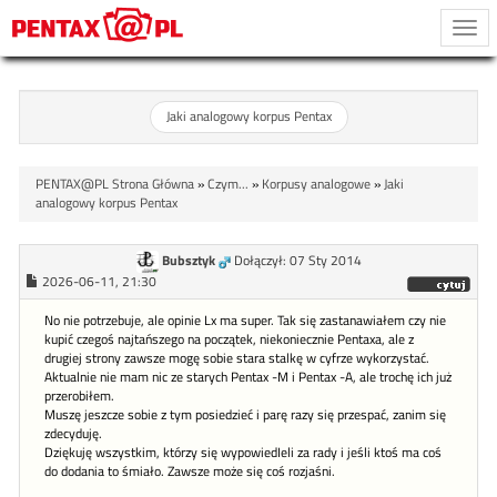
Togg
navi
Jaki analogowy korpus Pentax
PENTAX@PL Strona Główna
»
Czym...
»
Korpusy analogowe
»
Jaki
analogowy korpus Pentax
Bubsztyk
Dołączył: 07 Sty 2014
2026-06-11, 21:30
No nie potrzebuje, ale opinie Lx ma super. Tak się zastanawiałem czy nie
kupić czegoś najtańszego na początek, niekoniecznie Pentaxa, ale z
drugiej strony zawsze mogę sobie stara stalkę w cyfrze wykorzystać.
Aktualnie nie mam nic ze starych Pentax -M i Pentax -A, ale trochę ich już
przerobiłem.
Muszę jeszcze sobie z tym posiedzieć i parę razy się przespać, zanim się
zdecyduję.
Dziękuję wszystkim, którzy się wypowiedIeli za rady i jeśli ktoś ma coś
do dodania to śmiało. Zawsze może się coś rozjaśni.