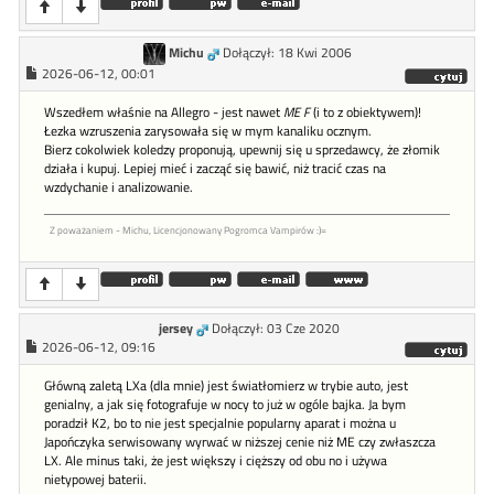
Michu
Dołączył: 18 Kwi 2006
2026-06-12, 00:01
Wszedłem właśnie na Allegro - jest nawet
ME F
(i to z obiektywem)!
Łezka wzruszenia zarysowała się w mym kanaliku ocznym.
Bierz cokolwiek koledzy proponują, upewnij się u sprzedawcy, że złomik
działa i kupuj. Lepiej mieć i zacząć się bawić, niż tracić czas na
wzdychanie i analizowanie.
Z poważaniem - Michu, Licencjonowany Pogromca Vampirów :)=
jersey
Dołączył: 03 Cze 2020
2026-06-12, 09:16
Główną zaletą LXa (dla mnie) jest światłomierz w trybie auto, jest
genialny, a jak się fotografuje w nocy to już w ogóle bajka. Ja bym
poradził K2, bo to nie jest specjalnie popularny aparat i można u
Japończyka serwisowany wyrwać w niższej cenie niż ME czy zwłaszcza
LX. Ale minus taki, że jest większy i cięższy od obu no i używa
nietypowej baterii.