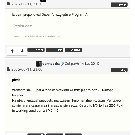
2026-06-11, 21:50
Ja bym proponował Super A, względnie Program A.
Pozdrawiam
6x6 - 24x36 - FF - APS-C - malutki dron
darmuszka
Dołączył: 14 Lut 2010
2026-06-11, 22:00
plwk
,
zgadzam się. Super A z naleśniczkiem 40mm jest miodzik.. Radość
focenia.
Na ebaju vintagehoneypots ma czasem fenomenalne licytacje. Pentaxów
co nie miara czasem za śmieszne pieniądze. Ostatnio MX był za 250 PLN
in working condition z SMC 1.7.
...