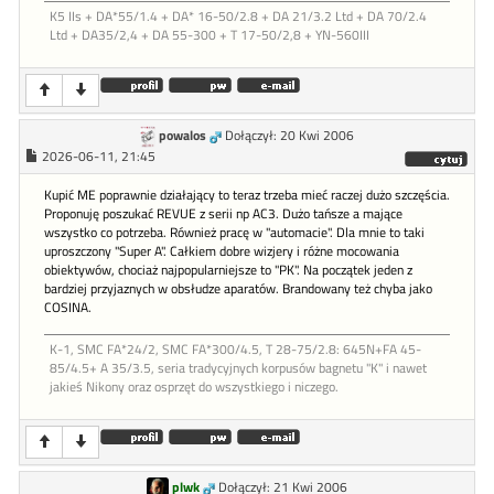
K5 IIs + DA*55/1.4 + DA* 16-50/2.8 + DA 21/3.2 Ltd + DA 70/2.4
Ltd + DA35/2,4 + DA 55-300 + T 17-50/2,8 + YN-560III
powalos
Dołączył: 20 Kwi 2006
2026-06-11, 21:45
Kupić ME poprawnie działający to teraz trzeba mieć raczej dużo szczęścia.
Proponuję poszukać REVUE z serii np AC3. Dużo tańsze a mające
wszystko co potrzeba. Również pracę w "automacie". Dla mnie to taki
uproszczony "Super A". Całkiem dobre wizjery i różne mocowania
obiektywów, chociaż najpopularniejsze to "PK". Na początek jeden z
bardziej przyjaznych w obsłudze aparatów. Brandowany też chyba jako
COSINA.
K-1, SMC FA*24/2, SMC FA*300/4.5, T 28-75/2.8: 645N+FA 45-
85/4.5+ A 35/3.5, seria tradycyjnych korpusów bagnetu "K" i nawet
jakieś Nikony oraz osprzęt do wszystkiego i niczego.
plwk
Dołączył: 21 Kwi 2006