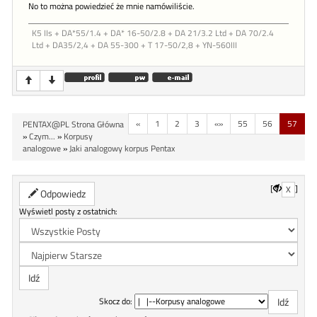
No to można powiedzieć że mnie namówiliście.
K5 IIs + DA*55/1.4 + DA* 16-50/2.8 + DA 21/3.2 Ltd + DA 70/2.4
Ltd + DA35/2,4 + DA 55-300 + T 17-50/2,8 + YN-560III
«
1
2
3
«»
55
56
57
PENTAX@PL Strona Główna
»
Czym...
»
Korpusy
analogowe
»
Jaki analogowy korpus Pentax
[
]
X
Odpowiedz
Wyświetl posty z ostatnich:
Skocz do: