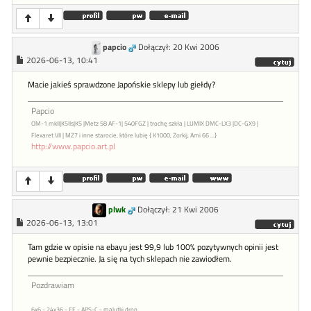
papcio
Dołączył: 20 Kwi 2006
2026-06-13, 10:41
Macie jakieś sprawdzone Japońskie sklepy lub giełdy?
Papcio
OM-1 mkII|K5IIs|K5
|Metz 58 AF-1| 540FGZ | trochę szkła |
LUMIX DMC-LX3 |DC-GX9 |
Flexaret VII
| MZ7 i inne starocie, które lubię { K1000, Zorkij, Ami 66 ...}
http://www.papcio.art.pl
plwk
Dołączył: 21 Kwi 2006
2026-06-13, 13:01
Tam gdzie w opisie na ebayu jest 99,9 lub 100% pozytywnych opinii jest
pewnie bezpiecznie. Ja się na tych sklepach nie zawiodłem.
Pozdrawiam
6x6 - 24x36 - FF - APS-C - malutki dron