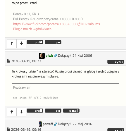
to po prostu czad!
Pentak K3II, GR 3.
Był Pentax K-x, oraz pożyczone K1000 i K200D
https://www.flickr.com/photos/138543993@N07/albums
Blog o moich wędrówkach.
plwk
Dołączył: 21 Kwi 2006
2026-03-19, 08:23
Te krokusy takie "na stojąco". Aż się prosi cisnąć na glebę i zrobić zdjęcie z
krokusami na pierwszym planie.
Pozdrawiam
6x6 - 24x36 - FF - APS-C - malutki dron
potraff
Dołączył: 22 Maj 2016
2026-03-19, 09:16