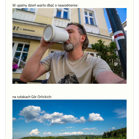
W upalny dzień warto dbać o nawodnienie:
na szlakach Gór Orlickich: