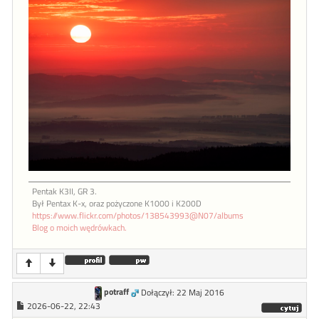
Pentak K3II, GR 3.
Był Pentax K-x, oraz pożyczone K1000 i K200D
https://www.flickr.com/photos/138543993@N07/albums
Blog o moich wędrówkach.
potraff
Dołączył: 22 Maj 2016
2026-06-22, 22:43