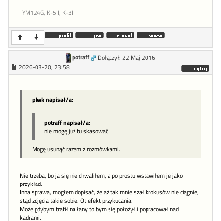
YM124G, K-5II, K-3II
potraff
Dołączył: 22 Maj 2016
2026-03-20, 23:58
plwk napisał/a:
potraff napisał/a:
nie mogę już tu skasować
Mogę usunąć razem z rozmówkami.
Nie trzeba, bo ja się nie chwaliłem, a po prostu wstawiłem je jako
przykład.
Inna sprawa, mogłem dopisać, że aż tak mnie szał krokusów nie ciągnie,
stąd zdjęcia takie sobie. Ot efekt przykucania.
Może gdybym trafił na łany to bym się położył i popracował nad
kadrami.