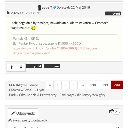
potraff
Dołączył: 22 Maj 2016
2026-06-23, 08:26
Kolejnego dnia było więcej nawadniania. Ale to w końcu w Czechach
wędrowałem
Pentak K3II, GR 3.
Był Pentax K-x, oraz pożyczone K1000 i K200D
https://www.flickr.com/photos/138543993@N07/albums
Blog o moich wędrówkach.
«
1
2
3
«»
198
199
200
PENTAX@PL Strona
Główna
»
Gdzie...
»
Hyde
Park
»
Górskie szlaki Pentaxiarzy - Czyli wątek dla łażących w góry
[
]
X
Odpowiedz
Wyświetl posty z ostatnich: