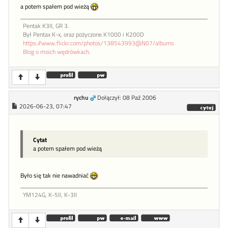
a potem spałem pod wieżą
Pentak K3II, GR 3.
Był Pentax K-x, oraz pożyczone K1000 i K200D
https://www.flickr.com/photos/138543993@N07/albums
Blog o moich wędrówkach.
rychu
Dołączył: 08 Paź 2006
2026-06-23, 07:47
Cytat
a potem spałem pod wieżą
Było się tak nie nawadniać
YM124G, K-5II, K-3II