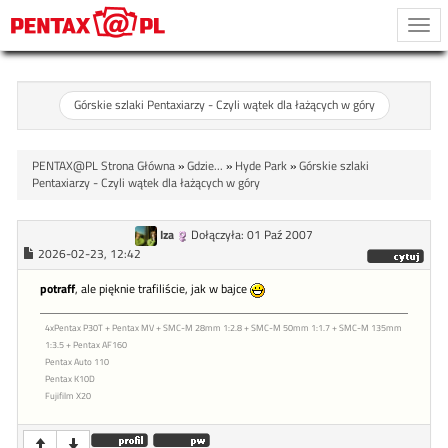
Togg
navi
Górskie szlaki Pentaxiarzy - Czyli wątek dla łażących w góry
PENTAX@PL Strona Główna
»
Gdzie...
»
Hyde Park
»
Górskie szlaki
Pentaxiarzy - Czyli wątek dla łażących w góry
Iza
Dołączyła: 01 Paź 2007
2026-02-23, 12:42
potraff
, ale pięknie trafiliście, jak w bajce
4xPentax P30T + Pentax MV + SMC-M 28mm 1:2.8 + SMC-M 50mm 1:1.7 + SMC-M 135mm
1:3.5 + Pentax AF160
Pentax Auto 110
Pentax K10D
Fujifilm X20