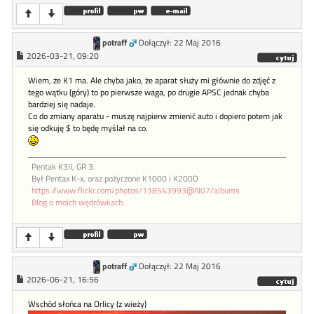
potraff
Dołączył: 22 Maj 2016
2026-03-21, 09:20
Wiem, że K1 ma. Ale chyba jako, że aparat służy mi głównie do zdjęć z
tego wątku (góry) to po pierwsze waga, po drugie APSC jednak chyba
bardziej się nadaje.
Co do zmiany aparatu - muszę najpierw zmienić auto i dopiero potem jak
się odkuję $ to będę myślał na co.
Pentak K3II, GR 3.
Był Pentax K-x, oraz pożyczone K1000 i K200D
https://www.flickr.com/photos/138543993@N07/albums
Blog o moich wędrówkach.
potraff
Dołączył: 22 Maj 2016
2026-06-21, 16:56
Wschód słońca na Orlicy (z wieży)