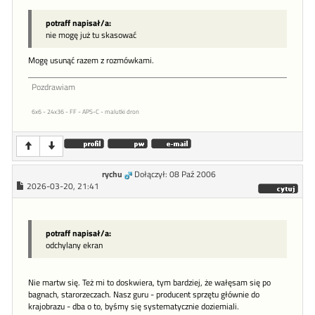
potraff napisał/a:
nie mogę już tu skasować
Mogę usunąć razem z rozmówkami.
Pozdrawiam
6x6 - 24x36 - FF - APS-C - malutki dron
rychu
Dołączył: 08 Paź 2006
2026-03-20, 21:41
potraff napisał/a:
odchylany ekran
Nie martw się. Też mi to doskwiera, tym bardziej, że wałęsam się po
bagnach, starorzeczach. Nasz guru - producent sprzętu głównie do
krajobrazu - dba o to, byśmy się systematycznie doziemiali.