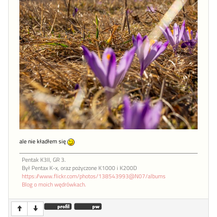
ale nie kładłem się
Pentak K3II, GR 3.
Był Pentax K-x, oraz pożyczone K1000 i K200D
https://www.flickr.com/photos/138543993@N07/albums
Blog o moich wędrówkach.