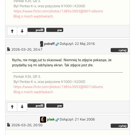
Pentak K3II, GR 3.
Był Pentax K-x, oraz pożyczone K1000 i K200D
https://www.flickr.com/photos/138543993@N07/albums
Blog o moich wędrówkach.
potraff
Dołączył: 22 Maj 2016
2026-03-20, 20:47
Rychu, nie mogę już tu skasować. Niemniej to zdjęcie pokazuje, że
przydałby się mi odchylany ekran. Tak zdjęcie jest złe.
Pentak K3II, GR 3.
Był Pentax K-x, oraz pożyczone K1000 i K200D
https://www.flickr.com/photos/138543993@N07/albums
Blog o moich wędrówkach.
plwk
Dołączył: 21 Kwi 2006
2026-03-20, 20:50