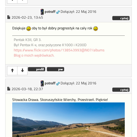
potraff
Dołączył: 22 Maj 2016
2026-02-23, 13:45
Dziękuje
oby to był dobry prognostyk na cały rok
Pentak K3II, GR 3.
Był Pentax K-x, oraz pożyczone K1000 i K200D
https://www.flickr.com/photos/138543993@N07/albums
Blog o moich wędrówkach.
potraff
Dołączył: 22 Maj 2016
2026-03-18, 22:37
Słowacka Orawa. Skoruszyńskie Wierchy. Przestrzeń. Pięknie!