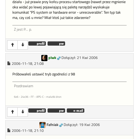
działa - już prawie przy końcu procesu startowego (nawet przez mgnienie
oka widać po lewej pojawiającą się paletę narzędzi) wyskakuje
komunikat "PS system or hardware error - unrecoverable". Ten typ tak
ma, czy coś u mnie? Miał ktoś już takie zdarzenie?
Ż jest P... p.
plwk
Dołączył: 21 Kwi 2006
2006-11-18, 21:08
Próbowałeś ustawić tryb zgodności z 98
Pozdrawiam
6x6 - 24x36 - FF - APS-C - malutki dron
Fafniak
Dołączył: 19 Kwi 2006
2006-11-18, 21:10