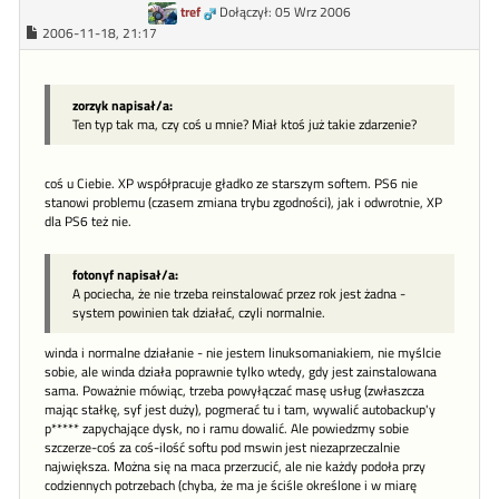
tref
Dołączył: 05 Wrz 2006
2006-11-18, 21:17
zorzyk napisał/a:
Ten typ tak ma, czy coś u mnie? Miał ktoś już takie zdarzenie?
coś u Ciebie. XP współpracuje gładko ze starszym softem. PS6 nie
stanowi problemu (czasem zmiana trybu zgodności), jak i odwrotnie, XP
dla PS6 też nie.
fotonyf napisał/a:
A pociecha, że nie trzeba reinstalować przez rok jest żadna -
system powinien tak działać, czyli normalnie.
winda i normalne działanie - nie jestem linuksomaniakiem, nie myślcie
sobie, ale winda działa poprawnie tylko wtedy, gdy jest zainstalowana
sama. Poważnie mówiąc, trzeba powyłączać masę usług (zwłaszcza
mając stałkę, syf jest duży), pogmerać tu i tam, wywalić autobackup'y
p***** zapychające dysk, no i ramu dowalić. Ale powiedzmy sobie
szczerze-coś za coś-ilość softu pod mswin jest niezaprzeczalnie
największa. Można się na maca przerzucić, ale nie każdy podoła przy
codziennych potrzebach (chyba, że ma je ściśle określone i w miarę