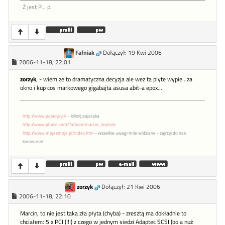
Ż jest P... p.
Fafniak
Dołączył: 19 Kwi 2006
2006-11-18, 22:01
zorzyk
, - wiem ze to dramatyczna decyzja ale wez ta plyte wypie...za
okno i kup cos markowego gigabajta asusa abit-a epox...
http://www.pajacyk.pl/
- kliknij pajacyka
http://www.pbase.com/fafniak/marcin_krynicki
http://www.mojesmoje.pl/index.htm
- wszelkie uwagi mile widziane - zajrzyj do nas
koniecznie
zorzyk
Dołączył: 21 Kwi 2006
2006-11-18, 22:10
Marcin, to nie jest taka zła płyta (chyba) - zresztą ma dokładnie to
chciałem: 5 x PCI (!!!) z czego w jednym siedzi Adaptec SCSI (bo a nuż