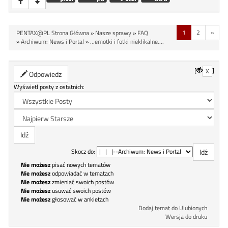
1
2
»
PENTAX@PL Strona Główna
»
Nasze sprawy
»
FAQ
»
Archiwum: News i Portal
»
...emotki i fotki nieklikalne....
[
]
X
Odpowiedz
Wyświetl posty z ostatnich:
Skocz do:
Nie możesz
pisać nowych tematów
Nie możesz
odpowiadać w tematach
Nie możesz
zmieniać swoich postów
Nie możesz
usuwać swoich postów
Nie możesz
głosować w ankietach
Dodaj temat do Ulubionych
Wersja do druku