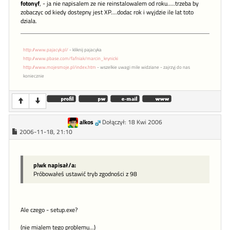
fotonyf
, - ja nie napisalem ze nie reinstalowalem od roku.....trzeba by
zobaczyc od kiedy dostepny jest XP....dodac rok i wyjdzie ile lat toto
dziala.
http://www.pajacyk.pl/
- kliknij pajacyka
http://www.pbase.com/fafniak/marcin_krynicki
http://www.mojesmoje.pl/index.htm
- wszelkie uwagi mile widziane - zajrzyj do nas
koniecznie
alkos
Dołączył: 18 Kwi 2006
2006-11-18, 21:10
plwk napisał/a:
Próbowałeś ustawić tryb zgodności z 98
Ale czego - setup.exe?
(nie mialem tego problemu...)