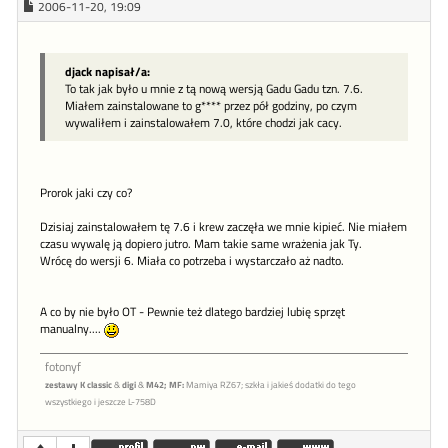
2006-11-20, 19:09
djack napisał/a:
To tak jak było u mnie z tą nową wersją Gadu Gadu tzn. 7.6.
Miałem zainstalowane to g**** przez pół godziny, po czym
wywaliłem i zainstalowałem 7.0, które chodzi jak cacy.
Prorok jaki czy co?
Dzisiaj zainstalowałem tę 7.6 i krew zaczęła we mnie kipieć. Nie miałem
czasu wywalę ją dopiero jutro. Mam takie same wrażenia jak Ty.
Wrócę do wersji 6. Miała co potrzeba i wystarczało aż nadto.
A co by nie było OT - Pewnie też dlatego bardziej lubię sprzęt
manualny....
fotonyf
zestawy K classic
&
digi
&
M42;
MF:
Mamiya RZ67; szkła i jakieś dodatki do tego
wszystkiego i jeszcze L-758D