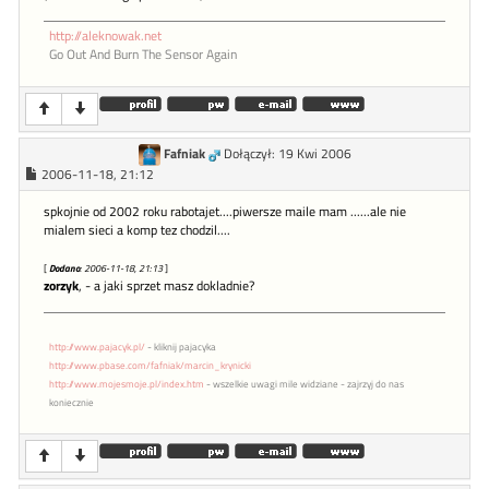
http://aleknowak.net
Go Out And Burn The Sensor Again
Fafniak
Dołączył: 19 Kwi 2006
2006-11-18, 21:12
spkojnie od 2002 roku rabotajet....piwersze maile mam ......ale nie
mialem sieci a komp tez chodzil....
[
Dodano
: 2006-11-18, 21:13
]
zorzyk
, - a jaki sprzet masz dokladnie?
http://www.pajacyk.pl/
- kliknij pajacyka
http://www.pbase.com/fafniak/marcin_krynicki
http://www.mojesmoje.pl/index.htm
- wszelkie uwagi mile widziane - zajrzyj do nas
koniecznie