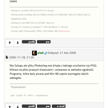
stałe).
| Pentax Z-1p | MX | FA*24/2.0 | FA 77/1.8 Ltd |
| Pentax 645n | FishEye 30/3.5 | FA645 45-85/4.5 | FA645 80-160/4.5 | FA645 200/4 |
Voigtländer 6x9 |
| Pentax 67 | 6x7SMC 55/3.5 | 67SMC 105/2.4 |
| Contax G1 | Contax G2 | Biogon T* 28/2.8 | Planar T* 45/2.0 |
| Provia 100F | Provia 400F | HP5+ | TriX | Delta 100 |
Waidodayo!
plwk
Dołączył: 21 Kwi 2006
2006-11-18, 21:26
Nie Setupu ale pliku Photoshop.exe (chyba z takiego uruchamia się PS6).
Klikasz na pliku prawym klawiszem i ustawiasz w zakładce zgodność.
Programy, które były pisane pod Win 98 często wymagały takich
zabiegów.
Pozdrawiam
6x6 - 24x36 - FF - APS-C - malutki dron