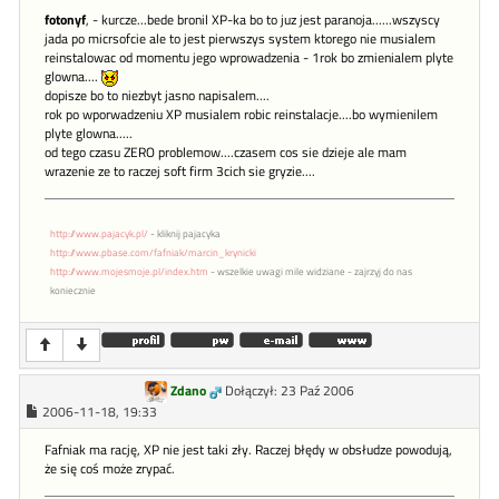
fotonyf
, - kurcze...bede bronil XP-ka bo to juz jest paranoja......wszyscy
jada po micrsofcie ale to jest pierwszys system ktorego nie musialem
reinstalowac od momentu jego wprowadzenia - 1rok bo zmienialem plyte
glowna....
dopisze bo to niezbyt jasno napisalem....
rok po wporwadzeniu XP musialem robic reinstalacje....bo wymienilem
plyte glowna.....
od tego czasu ZERO problemow....czasem cos sie dzieje ale mam
wrazenie ze to raczej soft firm 3cich sie gryzie....
http://www.pajacyk.pl/
- kliknij pajacyka
http://www.pbase.com/fafniak/marcin_krynicki
http://www.mojesmoje.pl/index.htm
- wszelkie uwagi mile widziane - zajrzyj do nas
koniecznie
Zdano
Dołączył: 23 Paź 2006
2006-11-18, 19:33
Fafniak ma rację, XP nie jest taki zły. Raczej błędy w obsłudze powodują,
że się coś może zrypać.