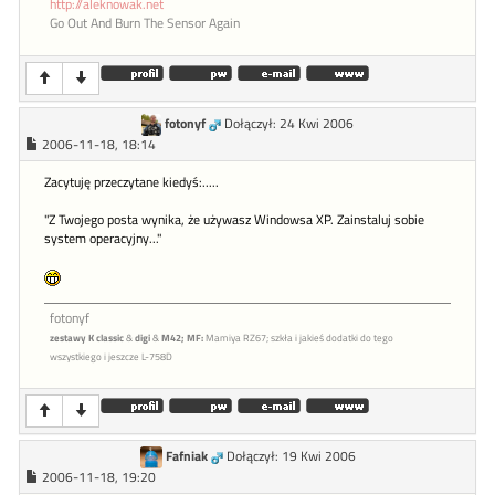
http://aleknowak.net
Go Out And Burn The Sensor Again
fotonyf
Dołączył: 24 Kwi 2006
2006-11-18, 18:14
Zacytuję przeczytane kiedyś:.....
"Z Twojego posta wynika, że używasz Windowsa XP. Zainstaluj sobie
system operacyjny..."
fotonyf
zestawy K classic
&
digi
&
M42;
MF:
Mamiya RZ67; szkła i jakieś dodatki do tego
wszystkiego i jeszcze L-758D
Fafniak
Dołączył: 19 Kwi 2006
2006-11-18, 19:20