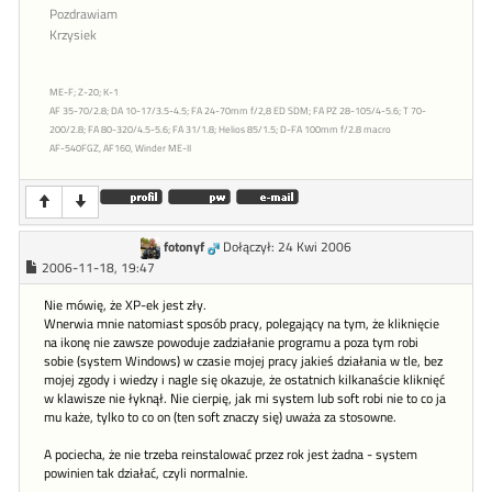
Pozdrawiam
Krzysiek
ME-F; Z-20; K-1
AF 35-70/2.8; DA 10-17/3.5-4.5; FA 24-70mm f/2,8 ED SDM; FA PZ 28-105/4-5.6; T 70-
200/2.8; FA 80-320/4.5-5.6; FA 31/1.8; Helios 85/1.5; D-FA 100mm f/2.8 macro
AF-540FGZ, AF160, Winder ME-II
fotonyf
Dołączył: 24 Kwi 2006
2006-11-18, 19:47
Nie mówię, że XP-ek jest zły.
Wnerwia mnie natomiast sposób pracy, polegający na tym, że kliknięcie
na ikonę nie zawsze powoduje zadziałanie programu a poza tym robi
sobie (system Windows) w czasie mojej pracy jakieś działania w tle, bez
mojej zgody i wiedzy i nagle się okazuje, że ostatnich kilkanaście kliknięć
w klawisze nie łyknął. Nie cierpię, jak mi system lub soft robi nie to co ja
mu każe, tylko to co on (ten soft znaczy się) uważa za stosowne.
A pociecha, że nie trzeba reinstalować przez rok jest żadna - system
powinien tak działać, czyli normalnie.