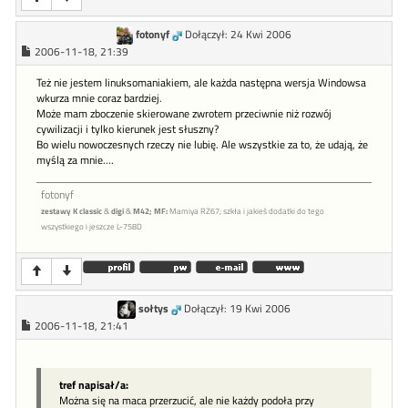
fotonyf
Dołączył: 24 Kwi 2006
2006-11-18, 21:39
Też nie jestem linuksomaniakiem, ale każda następna wersja Windowsa
wkurza mnie coraz bardziej.
Może mam zboczenie skierowane zwrotem przeciwnie niż rozwój
cywilizacji i tylko kierunek jest słuszny?
Bo wielu nowoczesnych rzeczy nie lubię. Ale wszystkie za to, że udają, że
myślą za mnie....
fotonyf
zestawy K classic
&
digi
&
M42;
MF:
Mamiya RZ67; szkła i jakieś dodatki do tego
wszystkiego i jeszcze L-758D
sołtys
Dołączył: 19 Kwi 2006
2006-11-18, 21:41
tref napisał/a:
Można się na maca przerzucić, ale nie każdy podoła przy