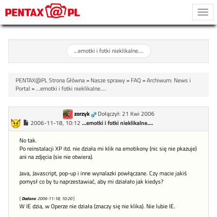
Togg
navi
...emotki i fotki nieklikalne....
PENTAX@PL Strona Główna
»
Nasze sprawy
»
FAQ
»
Archiwum: News i
Portal
»
...emotki i fotki nieklikalne....
zorzyk
Dołączył: 21 Kwi 2006
2006-11-18, 10:12
...emotki i fotki nieklikalne....
No tak.
Po reinstalacji XP itd. nie działa mi klik na emotikony (nic się nie pkazuje)
ani na zdjęcia (sie nie otwiera).
Java, Javascript, pop-up i inne wynalazki powłączane. Czy macie jakiś
pomysł co by tu naprzestawiać, aby mi działało jak kiedys?
[
Dodano
: 2006-11-18, 10:20
]
W IE dzia, w Operze nie działa (znaczy się nie klika). Nie lubie IE.