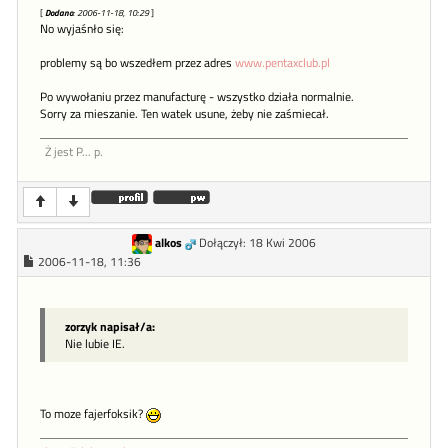
[
Dodano
: 2006-11-18, 10:29
]
No wyjaśnło się:
problemy są bo wszedłem przez adres
www.pentaxclub.pl
Po wywołaniu przez manufacturę - wszystko działa normalnie.
Sorry za mieszanie. Ten watek usune, żeby nie zaśmiecał.
Ż jest P... p.
alkos
Dołączył: 18 Kwi 2006
2006-11-18, 11:36
zorzyk napisał/a:
Nie lubie IE.
To moze fajerfoksik?