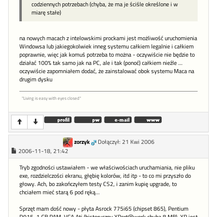
codziennych potrzebach (chyba, że ma je ściśle określone i w
miarę stałe)
na nowych macach z intelowskimi prockami jest możliwość uruchomienia
Windowsa lub jakiegokolwiek inneg systemu całkiem legalnie i całkiem
poprawnie, więc jak komuś potrzeba to można - oczywiście nie będzie to
działać 100% tak samo jak na PC, ale i tak (ponoć) całkiem nieźle ...
oczywiście zapomniałem dodać, że zainstalować obok systemu Maca na
drugim dysku
"Living is easy with eyes closed"
zorzyk
Dołączył: 21 Kwi 2006
2006-11-18, 21:42
Tryb zgodności ustawiałem - we właściwościach uruchamiania, nie pliku
exe, rozdzielczości ekranu, głębię kolorów, itd itp - to co mi przyszło do
głowy. Ach, bo zakończyłem testy CS2, i zanim kupię upgrade, to
chciałem mieć starą 6 pod ręką...
Sprzęt mam dość nowy - płyta Asrock 775i65 (chipset 865), Pentium