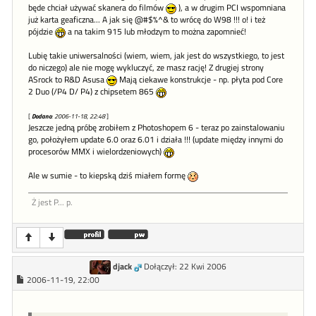
będe chciał używać skanera do filmów
), a w drugim PCI wspomniana
już karta geaficzna... A jak się @#$%^& to wrócę do W98 !!! o! i też
pójdzie
a na takim 915 lub młodzym to można zapomnieć!
Lubię takie uniwersalności (wiem, wiem, jak jest do wszystkiego, to jest
do niczego) ale nie mogę wykluczyć, ze masz rację! Z drugiej strony
ASrock to R&D Asusa
Mają ciekawe konstrukcje - np. płyta pod Core
2 Duo (/P4 D/ P4) z chipsetem 865
[
Dodano
: 2006-11-18, 22:48
]
Jeszcze jedną próbę zrobiłem z Photoshopem 6 - teraz po zainstalowaniu
go, położyłem update 6.0 oraz 6.01 i działa !!! (update między innymi do
procesorów MMX i wielordzeniowych)
Ale w sumie - to kiepską dziś miałem formę
Ż jest P... p.
djack
Dołączył: 22 Kwi 2006
2006-11-19, 22:00