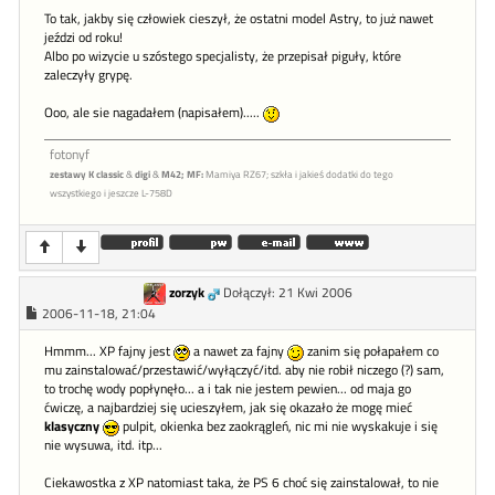
To tak, jakby się człowiek cieszył, że ostatni model Astry, to już nawet
jeździ od roku!
Albo po wizycie u szóstego specjalisty, że przepisał piguły, które
zaleczyły grypę.
Ooo, ale sie nagadałem (napisałem).....
fotonyf
zestawy K classic
&
digi
&
M42;
MF:
Mamiya RZ67; szkła i jakieś dodatki do tego
wszystkiego i jeszcze L-758D
zorzyk
Dołączył: 21 Kwi 2006
2006-11-18, 21:04
Hmmm... XP fajny jest
a nawet za fajny
zanim się połapałem co
mu zainstalować/przestawić/wyłączyć/itd. aby nie robił niczego (?) sam,
to trochę wody popłynęło... a i tak nie jestem pewien... od maja go
ćwiczę, a najbardziej się ucieszyłem, jak się okazało że mogę mieć
klasyczny
pulpit, okienka bez zaokrągleń, nic mi nie wyskakuje i się
nie wysuwa, itd. itp...
Ciekawostka z XP natomiast taka, że PS 6 choć się zainstalował, to nie