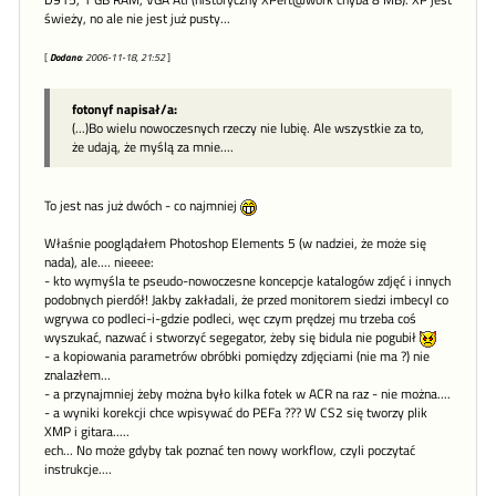
D915, 1 GB RAM, VGA Ati (historyczny XPert@work chyba 8 MB). XP jest
świeży, no ale nie jest już pusty...
[
Dodano
: 2006-11-18, 21:52
]
fotonyf napisał/a:
(...)Bo wielu nowoczesnych rzeczy nie lubię. Ale wszystkie za to,
że udają, że myślą za mnie....
To jest nas już dwóch - co najmniej
Właśnie pooglądałem Photoshop Elements 5 (w nadziei, że może się
nada), ale.... nieeee:
- kto wymyśla te pseudo-nowoczesne koncepcje katalogów zdjęć i innych
podobnych pierdół! Jakby zakładali, że przed monitorem siedzi imbecyl co
wgrywa co podleci-i-gdzie podleci, węc czym prędzej mu trzeba coś
wyszukać, nazwać i stworzyć segegator, żeby się bidula nie pogubił
- a kopiowania parametrów obróbki pomiędzy zdjęciami (nie ma ?) nie
znalazłem...
- a przynajmniej żeby można było kilka fotek w ACR na raz - nie można....
- a wyniki korekcji chce wpisywać do PEFa ??? W CS2 się tworzy plik
XMP i gitara.....
ech... No może gdyby tak poznać ten nowy workflow, czyli poczytać
instrukcje....