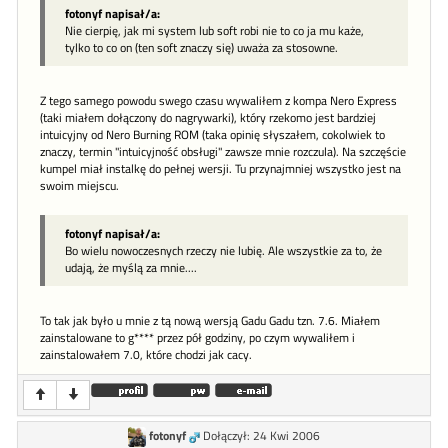
fotonyf napisał/a:
Nie cierpię, jak mi system lub soft robi nie to co ja mu każe,
tylko to co on (ten soft znaczy się) uważa za stosowne.
Z tego samego powodu swego czasu wywaliłem z kompa Nero Express
(taki miałem dołączony do nagrywarki), który rzekomo jest bardziej
intuicyjny od Nero Burning ROM (taka opinię słyszałem, cokolwiek to
znaczy, termin "intuicyjność obsługi" zawsze mnie rozczula). Na szczęście
kumpel miał instalkę do pełnej wersji. Tu przynajmniej wszystko jest na
swoim miejscu.
fotonyf napisał/a:
Bo wielu nowoczesnych rzeczy nie lubię. Ale wszystkie za to, że
udają, że myślą za mnie....
To tak jak było u mnie z tą nową wersją Gadu Gadu tzn. 7.6. Miałem
zainstalowane to g**** przez pół godziny, po czym wywaliłem i
zainstalowałem 7.0, które chodzi jak cacy.
fotonyf
Dołączył: 24 Kwi 2006