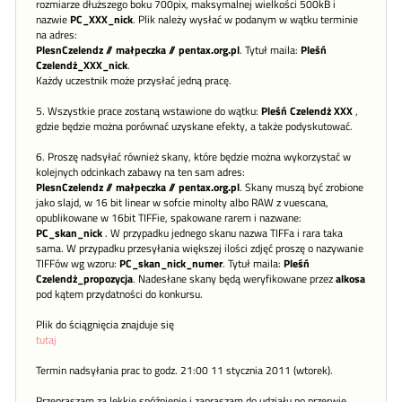
rozmiarze dłuższego boku 700pix, maksymalnej wielkości 500kB i
nazwie
PC_XXX_nick
. Plik należy wysłać w podanym w wątku terminie
na adres:
PlesnCzelendz // małpeczka // pentax.org.pl
. Tytuł maila:
Pleśń
Czelendż_XXX_nick
.
Każdy uczestnik może przysłać jedną pracę.
5. Wszystkie prace zostaną wstawione do wątku:
Pleśń Czelendż XXX
,
gdzie będzie można porównać uzyskane efekty, a także podyskutować.
6. Proszę nadsyłać również skany, które będzie można wykorzystać w
kolejnych odcinkach zabawy na ten sam adres:
PlesnCzelendz // małpeczka // pentax.org.pl
. Skany muszą być zrobione
jako slajd, w 16 bit linear w sofcie minolty albo RAW z vuescana,
opublikowane w 16bit TIFFie, spakowane rarem i nazwane:
PC_skan_nick
. W przypadku jednego skanu nazwa TIFFa i rara taka
sama. W przypadku przesyłania większej ilości zdjęć proszę o nazywanie
TIFFów wg wzoru:
PC_skan_nick_numer
. Tytuł maila:
Pleśń
Czelendż_propozycja
. Nadesłane skany będą weryfikowane przez
alkosa
pod kątem przydatności do konkursu.
Plik do ściągnięcia znajduje się
tutaj
Termin nadsyłania prac to godz. 21:00 11 stycznia 2011 (wtorek).
Przepraszam za lekkie spóźnienie i zapraszam do udziału po przerwie