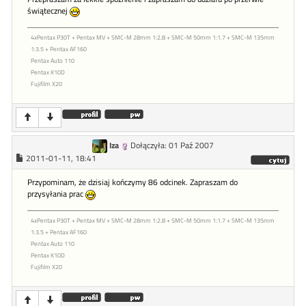
świątecznej
4xPentax P30T + Pentax MV + SMC-M 28mm 1:2.8 + SMC-M 50mm 1:1.7 + SMC-M 135mm
1:3.5 + Pentax AF160
Pentax Auto 110
Pentax K10D
Fujifilm X20
Iza
Dołączyła: 01 Paź 2007
2011-01-11, 18:41
Przypominam, że dzisiaj kończymy 86 odcinek. Zapraszam do
przysyłania prac
4xPentax P30T + Pentax MV + SMC-M 28mm 1:2.8 + SMC-M 50mm 1:1.7 + SMC-M 135mm
1:3.5 + Pentax AF160
Pentax Auto 110
Pentax K10D
Fujifilm X20