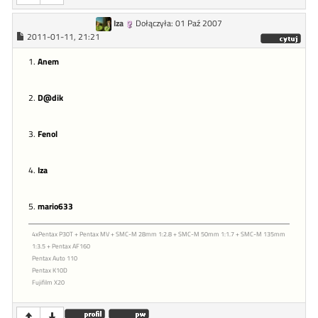
Iza
Dołączyła: 01 Paź 2007
2011-01-11, 21:21
1.
Anem
2.
D@dik
3.
Fenol
4.
Iza
5.
mario633
4xPentax P30T + Pentax MV + SMC-M 28mm 1:2.8 + SMC-M 50mm 1:1.7 + SMC-M 135mm
1:3.5 + Pentax AF160
Pentax Auto 110
Pentax K10D
Fujifilm X20