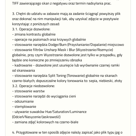
TIFF zawierającego skan z negatywu oraz termin nadsyłania prac.
3. Chętni do udziału w zabawie mają za zadanie ściągnąć powyższy plik
oraz dokonać na nim manipulacji tak, aby uzyskać zdjęcie w pozytywie
korzystając z poniższych zasad:
3.1. Operacje dozwolone:
- zmiana kontrastu globalnie
- operacje na poziomach oraz krzywych globalnie
- stosowanie narzędzia Dodge/Burn (Przysłanianie/Dopalanie) miejscowo
- stosowanie filtrów Unsharp Mask i Blur (Wyostrzanie/Rozmycie)
globalnie, przy czym Wyostrzanie dozwolone jest tylko w przypadku, gdy
będzie ono konieczne po zmniejszeniu obrazka
- kadrowanie - dozwolone jest usunięcie lub wyrównanie czarnej ramki
od skanowania
- stosowanie narzędzia Split Toning (Tonowanie) globalnie na skanach
czarno-białych; dopuszczalne kolory tonowania to: sepia, niebieski, złoty
3.2. Operacje niedozwolone:
- stosowanie warstw
- stosowanie narzędzi do wyciągania cieni
- odszumianie
- stemplowanie
- używanie suwaków Hue/Saturation/Luminance
(Odcień/Nasycenie/Jaskrawość)
- zamiana zdjęć kolorowych na czarno-białe
4. Przygotowane w ten sposób zdjęcie należy zapisać jako plik typu jpg o