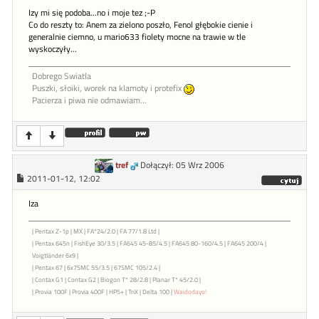
Izy mi się podoba...no i moje tez ;-P
Co do reszty to: Anem za zielono poszło, Fenol głębokie cienie i
generalnie ciemno, u mario633 fiolety mocne na trawie w tle
wyskoczyły...
Dobrego Swiatla
Puszki, słoiki, worek na klamoty i protefix
Pacierza i piwa nie odmawiam...
tref
Dołączył: 05 Wrz 2006
2011-01-12, 12:02
Iza
| Pentax Z-1p | MX | FA*24/2.0 | FA 77/1.8 Ltd |
| Pentax 645n | FishEye 30/3.5 | FA645 45-85/4.5 | FA645 80-160/4.5 | FA645 200/4 |
Voigtländer 6x9 |
| Pentax 67 | 6x7SMC 55/3.5 | 67SMC 105/2.4 |
| Contax G1 | Contax G2 | Biogon T* 28/2.8 | Planar T* 45/2.0 |
| Provia 100F | Provia 400F | HP5+ | TriX | Delta 100 |
Waidodayo!