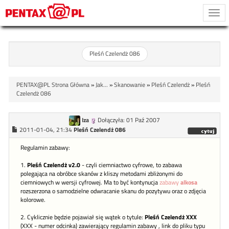
Togg
navi
Pleśń Czelendż 086
PENTAX@PL Strona Główna
»
Jak...
»
Skanowanie
»
Pleśń Czelendż
»
Pleśń
Czelendż 086
Iza
Dołączyła: 01 Paź 2007
2011-01-04, 21:34
Pleśń Czelendż 086
Regulamin zabawy:
1.
Pleśń Czelendż v2.0
- czyli ciemniactwo cyfrowe, to zabawa
polegająca na obróbce skanów z kliszy metodami zbliżonymi do
ciemniowych w wersji cyfrowej. Ma to być kontynucja
zabawy
alkosa
rozszerzona o samodzielne odwracanie skanu do pozytywu oraz o zdjęcia
kolorowe.
2. Cyklicznie będzie pojawiał się wątek o tytule:
Pleśń Czelendż XXX
(XXX - numer odcinka) zawierający regulamin zabawy , link do pliku typu