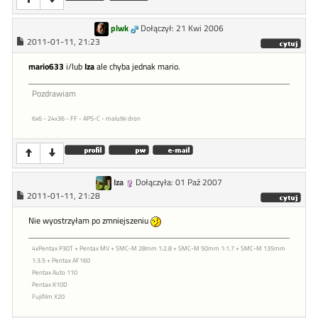
plwk
Dołączył: 21 Kwi 2006
2011-01-11, 21:23
mario633
i/lub
Iza
ale chyba jednak mario.
Pozdrawiam
6x6 - 24x36 - FF - APS-C - malutki dron
Iza
Dołączyła: 01 Paź 2007
2011-01-11, 21:28
Nie wyostrzyłam po zmniejszeniu
4xPentax P30T + Pentax MV + SMC-M 28mm 1:2.8 + SMC-M 50mm 1:1.7 + SMC-M 135mm
1:3.5 + Pentax AF160
Pentax Auto 110
Pentax K10D
Fujifilm X20