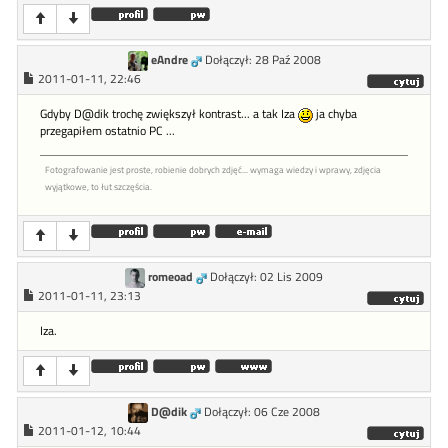
eAndre
Dołączył: 28 Paź 2008
2011-01-11, 22:46
Gdyby D@dik trochę zwiększył kontrast... a tak Iza
ja chyba
przegapiłem ostatnio PC ...
Fotografowanie jest proste, robienie dobrych zdjęć... wymaga wiedzy i wprawy, zdjęcia
wyjątkowe, to łut szczęścia.
romeoad
Dołączył: 02 Lis 2009
2011-01-11, 23:13
Iza.
D@dik
Dołączył: 06 Cze 2008
2011-01-12, 10:44