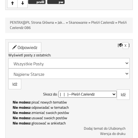
PENTAX@PL Strona Główna
»
Jak...
»
Skanowanie
»
Pleśń Czelendż
»
Pleśń
Czelendż 086
[
]
X
Odpowiedz
Wyświetl posty z ostatnich:
Skocz do:
Nie możesz
pisać nowych tematów
Nie możesz
odpowiadać w tematach
Nie możesz
zmieniać swoich postów
Nie możesz
usuwać swoich postów
Nie możesz
głosować w ankietach
Dodaj temat do Ulubionych
Wersja do druku