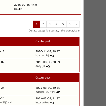
2016-09-16, 14:01
Iza
1
2
3
4
5
6
»
Oznacz wszystkie tematy jako przeczytane
Ostatni post
-12
2020-11-18, 10:17
bbartlomiej
-07
2016-08-08, 20:59
Andy_X
Ostatni post
-24
2024-08-30, 19:34
Wlodek-SQ7NNI
-24
2024-05-08, 11:37
k-SQ7NNI
incosgnitos