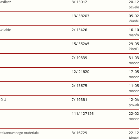
asilacz
3/ 13012
20-12
pavel
13/ 38203
05-02
Washi
w labie
2/ 13426
16-10
manfr
15/ 35245
29-05
PiotrB
7/ 19339
31-03
moonr
12/ 21820
17-05
moonr
2/ 13675
11-05
moonr
20 U
7/ 19381
12-04
powal
111/ 127126
22-02
moonr
zeskanowanego materiału
3/ 16729
22-12
Almac