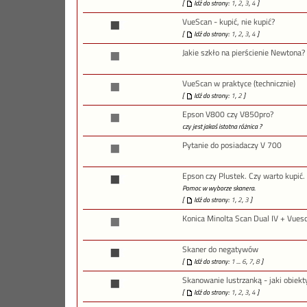
[
Idź do strony:
1
,
2
,
3
,
4
]
VueScan - kupić, nie kupić?
[
Idź do strony:
1
,
2
,
3
,
4
]
Jakie szkło na pierścienie Newtona?
VueScan w praktyce (technicznie)
[
Idź do strony:
1
,
2
]
Epson V800 czy V850pro?
czy jest jakaś istotna różnica ?
Pytanie do posiadaczy V 700
Epson czy Plustek. Czy warto kupić.
Pomoc w wyborze skanera.
[
Idź do strony:
1
,
2
,
3
]
Konica Minolta Scan Dual IV + Vues
Skaner do negatywów
[
Idź do strony:
1
...
6
,
7
,
8
]
Skanowanie lustrzanką - jaki obiek
[
Idź do strony:
1
,
2
,
3
,
4
]