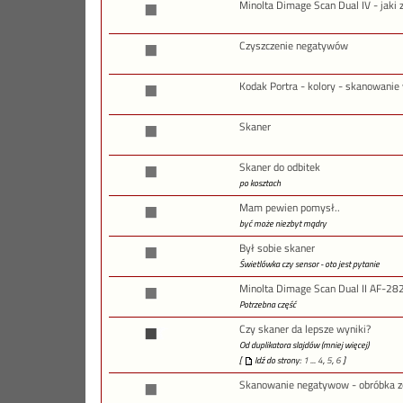
Minolta Dimage Scan Dual IV - jaki z
Czyszczenie negatywów
Kodak Portra - kolory - skanowanie 
Skaner
Skaner do odbitek
po kosztach
Mam pewien pomysł..
być może niezbyt mądry
Był sobie skaner
Świetlówka czy sensor - oto jest pytanie
Minolta Dimage Scan Dual II AF-28
Potrzebna część
Czy skaner da lepsze wyniki?
Od duplikatora slajdów (mniej więcej)
[
Idź do strony:
1
...
4
,
5
,
6
]
Skanowanie negatywow - obróbka 