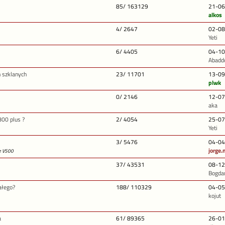
85/ 163129
21-06
alkos
4/ 2647
02-08
Yeti
6/ 4405
04-10
Abadd
 szklanych
23/ 11701
13-09
plwk
0/ 2146
12-07
aka
800 plus ?
2/ 4054
25-07
Yeti
3/ 5476
04-04
jorge.
ie V500
37/ 43531
08-12
Bogda
ałego?
188/ 110329
04-05
kojut
a
61/ 89365
26-01