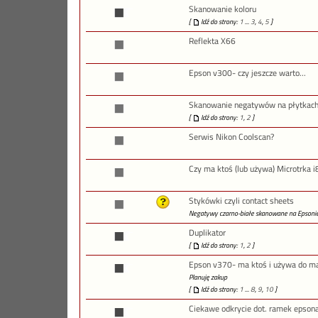
Skanowanie koloru
[
Idź do strony:
1
...
3
,
4
,
5
]
Reflekta X66
Epson v300- czy jeszcze warto...
Skanowanie negatywów na płytkach
[
Idź do strony:
1
,
2
]
Serwis Nikon Coolscan?
Czy ma ktoś (lub używa) Microtrka i
Stykówki czyli contact sheets
Negatywy czarno-białe skanowane na Epson
Duplikator
[
Idź do strony:
1
,
2
]
Epson v370- ma ktoś i używa do m
Planuję zakup
[
Idź do strony:
1
...
8
,
9
,
10
]
Ciekawe odkrycie dot. ramek epson