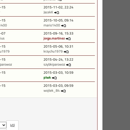
-15
2015-11-02, 22:24
y
JacekK
-15
2015-10-05, 09:14
1400
mario1400
-07
2015-09-16, 15:33
cius
jorge.martinez
-15
2015-05-06, 10:31
hu1979
krzychu1979
-15
2015-04-24, 13:22
iparowoz
szybkiparowoz
-15
2015-03-03, 10:59
plwk
-15
2015-03-03, 09:59
wojtek_84