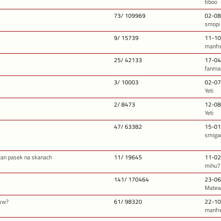
tiboo
73/ 109969
02-08
smopi
9/ 15739
11-10
manfr
25/ 42133
17-04
fanma
3/ 10003
02-07
Yeti
2/ 8473
12-08
Yeti
47/ 63382
15-01
smiga
can pasek na skanach
11/ 19645
11-02
mihu7
141/ 170464
23-06
Mate
tyw?
61/ 98320
22-10
manfr