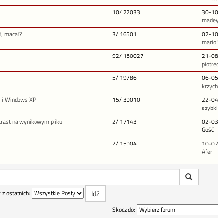
10/ 22033
30-10
made
ł, macał?
3/ 16501
02-10
mario
92/ 160027
21-08
piotre
5/ 19786
06-05
krzyc
0 i Windows XP
15/ 30010
22-04
szybk
ntrast na wynikowym pliku
2/ 17143
02-03
Gość
2/ 15004
10-02
Afer
 z ostatnich:
Skocz do: