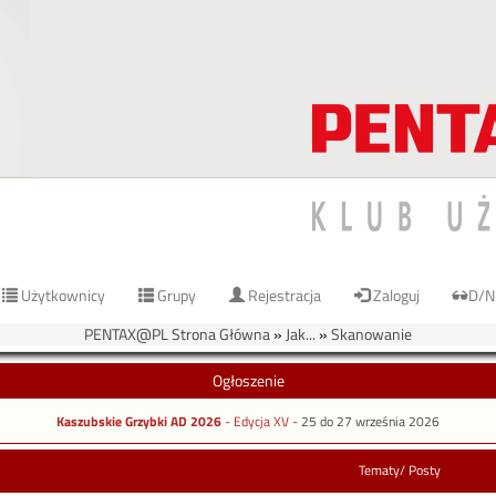
Użytkownicy
Grupy
Rejestracja
Zaloguj
D/N
PENTAX@PL Strona Główna
»
Jak...
»
Skanowanie
Ogłoszenie
Kaszubskie Grzybki AD 2026
- Edycja XV -
25 do 27 września 2026
Tematy/ Posty