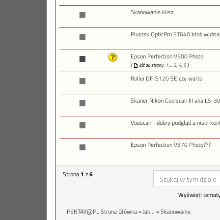
Skanowanie klisz
Plustek OpticPro ST640 ktoś widzia
Epson Perfection V500 Photo
[
Idź do strony:
1
...
3
,
4
,
5
]
Rollei DF-S120 SE czy warto
Skaner Nikon Coolscan III aka LS-3
Vuescan - dobry podgląd a niski ko
Epson Perfection V370 Photo???
Strona
1
z
6
Wyświetl tematy
PENTAX@PL Strona Główna
»
Jak...
»
Skanowanie