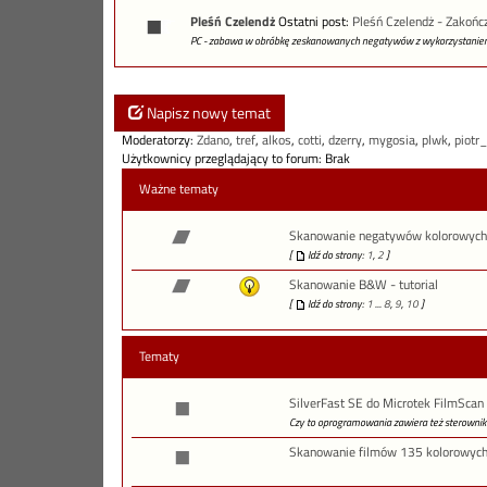
Pleśń Czelendż
Ostatni post:
Pleśń Czelendż - Zakończ
PC - zabawa w obróbkę zeskanowanych negatywów z wykorzystaniem
Napisz nowy temat
Moderatorzy:
Zdano
,
tref
,
alkos
,
cotti
,
dzerry
,
mygosia
,
plwk
,
piotr
Użytkownicy przeglądający to forum: Brak
Ważne tematy
Skanowanie negatywów kolorowych
[
Idź do strony:
1
,
2
]
Skanowanie B&W - tutorial
[
Idź do strony:
1
...
8
,
9
,
10
]
Tematy
SilverFast SE do Microtek FilmSca
Czy to oprogramowania zawiera też sterownik (
Skanowanie filmów 135 kolorowych 