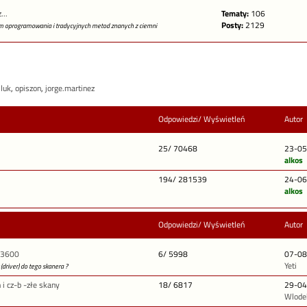
...
Tematy:
106
Posty:
2129
 oprogramowania i tradycyjnych metod znanych z ciemni
_luk
,
opiszon
,
jorge.martinez
Odpowiedzi/ Wyświetleń
Autor
25/ 70468
23-05
alkos
194/ 281539
24-06
alkos
Odpowiedzi/ Wyświetleń
Autor
n 3600
6/ 5998
07-08
Yeti
driver) do tego skanera ?
i cz-b -złe skany
18/ 6817
29-04
Wlode