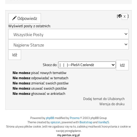
[
]
X
Odpowiedz
Wyświetl posty z ostatnich:
Skocz do:
Nie możesz
pisać nowych tematów
Nie możesz
odpowiadać w tematach
Nie możesz
zmieniać swoich postów
Nie możesz
usuwać swoich postów
Nie możesz
głosować w ankietach
Dodaj temat do Ulubionych
Wersja do druku
Powered by
phpBB
modified by
Przemo
© 2003 phpBB Group
Theme created by
opiszon
, powered with
Bootstrap
and
VanillaJS
.
Strona używa plików cookie. Jeśli nie zgadzasz się na to, zablokuj możliwość korzystania z cookie w
swojej przeglądarce.
my.pentax.org.pl