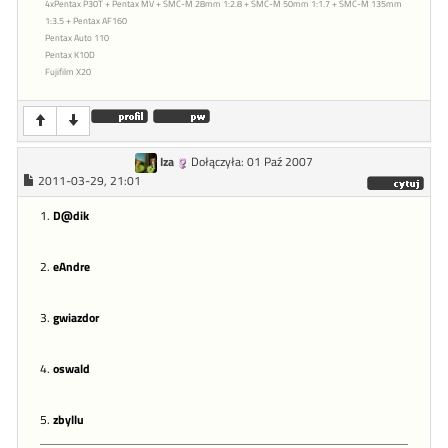
4xPentax P30T + Pentax MV + SMC-M 28mm 1:2.8 + SMC-M 50mm 1:1.7 + SMC-M 135mm
1:3.5 + Pentax AF160
Pentax Auto 110
Pentax K10D
Fujifilm X20
Iza
Dołączyła: 01 Paź 2007
2011-03-29, 21:01
1.
D@dik
2.
eAndre
3.
gwiazdor
4.
oswald
5.
zbyllu