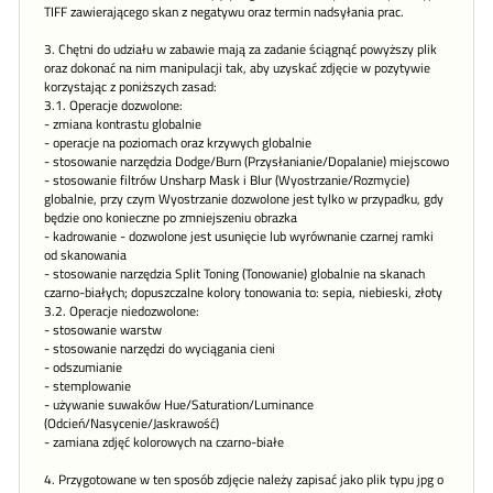
TIFF zawierającego skan z negatywu oraz termin nadsyłania prac.
3. Chętni do udziału w zabawie mają za zadanie ściągnąć powyższy plik
oraz dokonać na nim manipulacji tak, aby uzyskać zdjęcie w pozytywie
korzystając z poniższych zasad:
3.1. Operacje dozwolone:
- zmiana kontrastu globalnie
- operacje na poziomach oraz krzywych globalnie
- stosowanie narzędzia Dodge/Burn (Przysłanianie/Dopalanie) miejscowo
- stosowanie filtrów Unsharp Mask i Blur (Wyostrzanie/Rozmycie)
globalnie, przy czym Wyostrzanie dozwolone jest tylko w przypadku, gdy
będzie ono konieczne po zmniejszeniu obrazka
- kadrowanie - dozwolone jest usunięcie lub wyrównanie czarnej ramki
od skanowania
- stosowanie narzędzia Split Toning (Tonowanie) globalnie na skanach
czarno-białych; dopuszczalne kolory tonowania to: sepia, niebieski, złoty
3.2. Operacje niedozwolone:
- stosowanie warstw
- stosowanie narzędzi do wyciągania cieni
- odszumianie
- stemplowanie
- używanie suwaków Hue/Saturation/Luminance
(Odcień/Nasycenie/Jaskrawość)
- zamiana zdjęć kolorowych na czarno-białe
4. Przygotowane w ten sposób zdjęcie należy zapisać jako plik typu jpg o