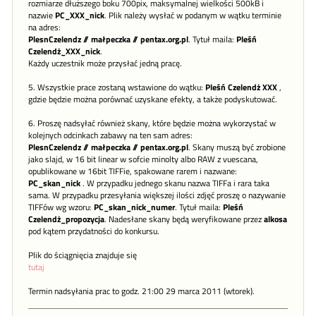
rozmiarze dłuższego boku 700pix, maksymalnej wielkości 500kB i
nazwie
PC_XXX_nick
. Plik należy wysłać w podanym w wątku terminie
na adres:
PlesnCzelendz // małpeczka // pentax.org.pl
. Tytuł maila:
Pleśń
Czelendż_XXX_nick
.
Każdy uczestnik może przysłać jedną pracę.
5. Wszystkie prace zostaną wstawione do wątku:
Pleśń Czelendż XXX
,
gdzie będzie można porównać uzyskane efekty, a także podyskutować.
6. Proszę nadsyłać również skany, które będzie można wykorzystać w
kolejnych odcinkach zabawy na ten sam adres:
PlesnCzelendz // małpeczka // pentax.org.pl
. Skany muszą być zrobione
jako slajd, w 16 bit linear w sofcie minolty albo RAW z vuescana,
opublikowane w 16bit TIFFie, spakowane rarem i nazwane:
PC_skan_nick
. W przypadku jednego skanu nazwa TIFFa i rara taka
sama. W przypadku przesyłania większej ilości zdjęć proszę o nazywanie
TIFFów wg wzoru:
PC_skan_nick_numer
. Tytuł maila:
Pleśń
Czelendż_propozycja
. Nadesłane skany będą weryfikowane przez
alkosa
pod kątem przydatności do konkursu.
Plik do ściągnięcia znajduje się
tutaj
Termin nadsyłania prac to godz. 21:00 29 marca 2011 (wtorek).