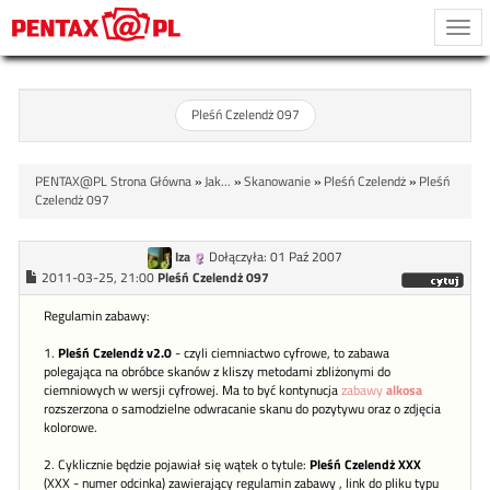
Togg
navi
Pleśń Czelendż 097
PENTAX@PL Strona Główna
»
Jak...
»
Skanowanie
»
Pleśń Czelendż
»
Pleśń
Czelendż 097
Iza
Dołączyła: 01 Paź 2007
2011-03-25, 21:00
Pleśń Czelendż 097
Regulamin zabawy:
1.
Pleśń Czelendż v2.0
- czyli ciemniactwo cyfrowe, to zabawa
polegająca na obróbce skanów z kliszy metodami zbliżonymi do
ciemniowych w wersji cyfrowej. Ma to być kontynucja
zabawy
alkosa
rozszerzona o samodzielne odwracanie skanu do pozytywu oraz o zdjęcia
kolorowe.
2. Cyklicznie będzie pojawiał się wątek o tytule:
Pleśń Czelendż XXX
(XXX - numer odcinka) zawierający regulamin zabawy , link do pliku typu