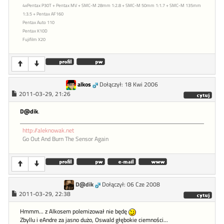
4xPentax P30T + Pentax MV + SMC-M 28mm 1:2.8 + SMC-M 50mm 1:1.7 + SMC-M 135mm
1:3.5 + Pentax AF160
Pentax Auto 110
Pentax K10D
Fujifilm X20
alkos
Dołączył: 18 Kwi 2006
2011-03-29, 21:26
D@dik
.
http://aleknowak.net
Go Out And Burn The Sensor Again
D@dik
Dołączył: 06 Cze 2008
2011-03-29, 22:38
Hmmm... z Alkosem polemizował nie będę
Zbyllu i eAndre za jasno dużo, Oswald głębokie ciemności...