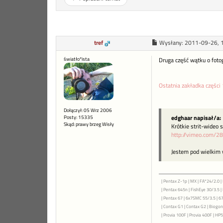
tref
Wysłany:
2011-09-26, 
światło*ista
Druga część wątku o fotog
Ostatnia zakładka części 1
Dołączył: 05 Wrz 2006
edghaar napisał/a:
Posty: 15335
Skąd: prawy brzeg Wisły
Krótkie strit-wideo 
http://vimeo.com/
Jestem pod wielkim 
| Pentax Z-1p | MX | FA*24/2.0 | 
| Pentax 645n | FishEye 30/3.5 
| Pentax 67 | 6x7SMC 55/3.5 | 6
| Contax G1 | Contax G2 | Biogon 
| Provia 100F | Provia 400F | HP5+