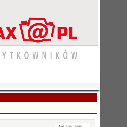
Następny temat
→