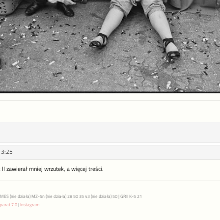
13:25
II zawierał mniej wrzutek, a więcej treści.
S (nie działa) MZ-5n (nie działa) 28 50 35 43 (nie działa) 50 | GRII K-5 21
parat 7.0
|
Instagram