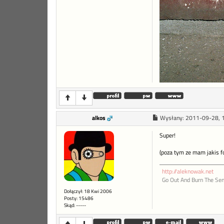
alkos
Wysłany:
2011-09-28, 
Super!
(poza tym ze mam jakis f
http://aleknowak.net
Go Out And Burn The Sen
Dołączył: 18 Kwi 2006
Posty: 15486
Skąd: -----