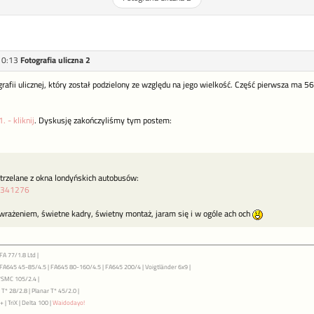
10:13
Fotografia uliczna 2
rafii ulicznej, który został podzielony ze względu na jego wielkość. Część pierwsza ma
. - kliknij
. Dyskusję zakończyliśmy tym postem:
strzelane z okna londyńskich autobusów:
28341276
wrażeniem, świetne kadry, świetny montaż, jaram się i w ogóle ach och
FA 77/1.8 Ltd |
| FA645 45-85/4.5 | FA645 80-160/4.5 | FA645 200/4 | Voigtländer 6x9 |
7SMC 105/2.4 |
T* 28/2.8 | Planar T* 45/2.0 |
 | TriX | Delta 100 |
Waidodayo!