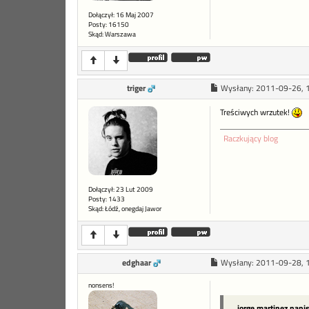
Dołączył: 16 Maj 2007
Posty: 16150
Skąd: Warszawa
triger
Wysłany:
2011-09-26, 
Treściwych wrzutek!
Raczkujący blog
Dołączył: 23 Lut 2009
Posty: 1433
Skąd: Łódź, onegdaj Jawor
edghaar
Wysłany:
2011-09-28, 
nonsens!
jorge.martinez napi