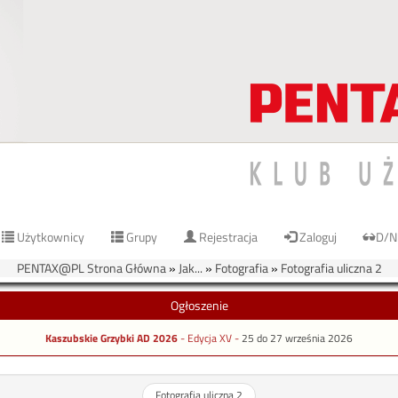
Użytkownicy
Grupy
Rejestracja
Zaloguj
D/N
PENTAX@PL Strona Główna
»
Jak...
»
Fotografia
»
Fotografia uliczna 2
Ogłoszenie
Kaszubskie Grzybki AD 2026
- Edycja XV -
25 do 27 września 2026
Fotografia uliczna 2