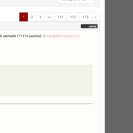
1
2
3
«»
111
112
113
»
 566 zakładek (11314 postów) ->
Fotografia uliczna cz.1
.