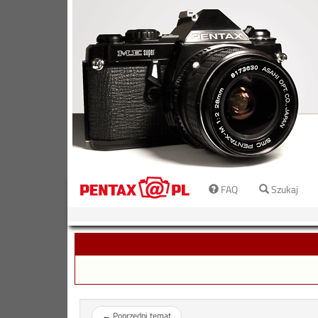
FAQ
Szukaj
←
Poprzedni temat