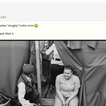
13:07
ładnej "okrągłej" liczbie stron
tek Mark II.