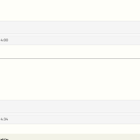
14:00
14:34
sał/a: