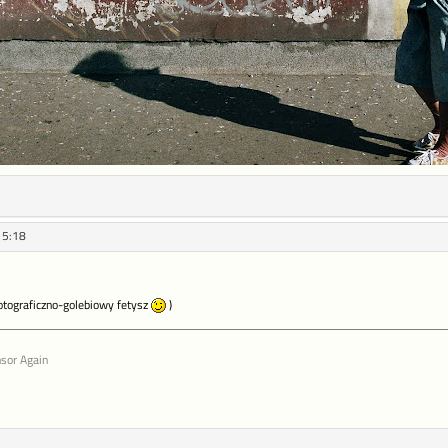
15:18
otograficzno-golebiowy fetysz
)
sor Again