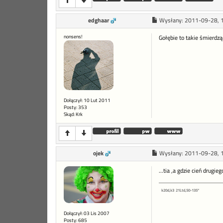
edghaar
Wysłany:
2011-09-28, 
nonsens!
Gołębie to takie śmierdzą
Dołączył: 10 Lut 2011
Posty: 353
Skąd: Krk
ojek
Wysłany:
2011-09-28, 
...tia ,a gdzie cień drugi
k20d,k3
21Ltd,50-135*
Dołączył: 03 Lis 2007
Posty: 685