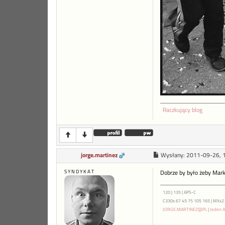
Raczkujący blog
jorge.martinez
Wysłany:
2011-09-26, 
S Y N D Y K A T
Dobrze by było żeby Mark 
120 | 135 | APS-C
C330s 67 45 75 105 165 | MXx2 ME
JORGE.MARTINEZ@PL
|
Jeden A