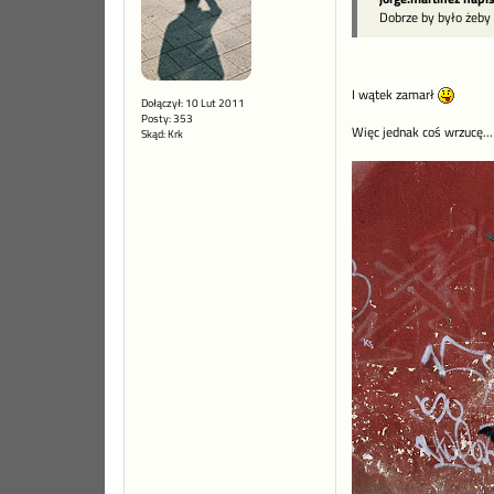
Dobrze by było żeby 
I wątek zamarł
Dołączył: 10 Lut 2011
Posty: 353
Więc jednak coś wrzucę...
Skąd: Krk