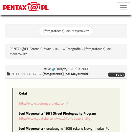
Togg
navi
[fotografowie] Joel Meyerowitz
PENTAX@PL Strona Główna
»
Jak...
»
Fotografia
»
[fotografowie] Joel
Meyerowitz
M.W
Dołączył: 20 Sie 2008
2011-11-14, 14:54
[fotografowie] Joel Meyerowitz
Cytat
http://www.joelmeyerowitz.com/
Joel Meyerowitz 1981 Street Photography Program
http://www.youtube.com/watch?v=UspoolSnZtg
Joel Meyerowitz
- urodzony w 1938 roku w Nowym Jorku. Po