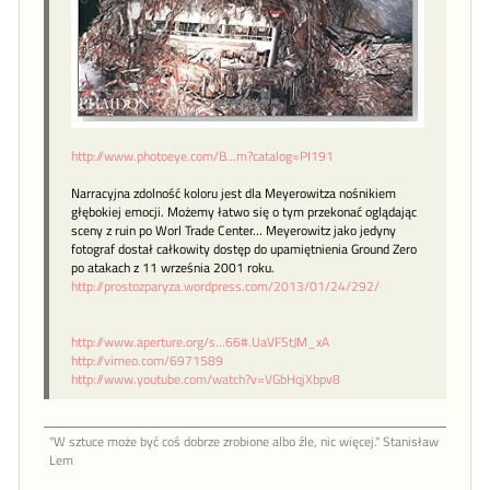
http://www.photoeye.com/B...m?catalog=PI191
Narracyjna zdolność koloru jest dla Meyerowitza nośnikiem
głębokiej emocji. Możemy łatwo się o tym przekonać oglądając
sceny z ruin po Worl Trade Center… Meyerowitz jako jedyny
fotograf dostał całkowity dostęp do upamiętnienia Ground Zero
po atakach z 11 września 2001 roku.
http://prostozparyza.wordpress.com/2013/01/24/292/
http://www.aperture.org/s...66#.UaVFStJM_xA
http://vimeo.com/6971589
http://www.youtube.com/watch?v=VGbHqjXbpv8
"W sztu­ce może być coś dob­rze zro­bione al­bo źle, nic więcej." Stanisław
Lem