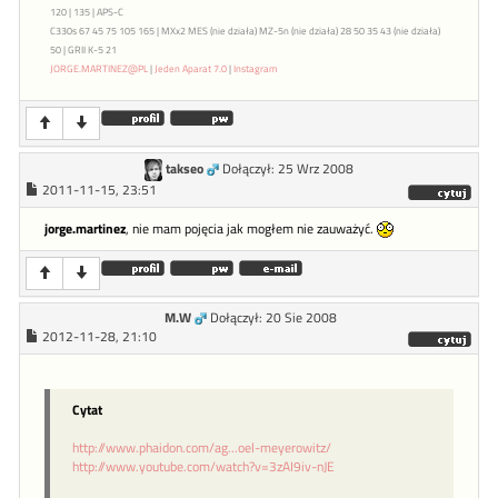
120 | 135 | APS-C
C330s 67 45 75 105 165 | MXx2 MES (nie działa) MZ-5n (nie działa) 28 50 35 43 (nie działa)
50 | GRII K-5 21
JORGE.MARTINEZ@PL
|
Jeden Aparat 7.0
|
Instagram
takseo
Dołączył: 25 Wrz 2008
2011-11-15, 23:51
jorge.martinez
, nie mam pojęcia jak mogłem nie zauważyć.
M.W
Dołączył: 20 Sie 2008
2012-11-28, 21:10
Cytat
http://www.phaidon.com/ag...oel-meyerowitz/
http://www.youtube.com/watch?v=3zAI9iv-nJE