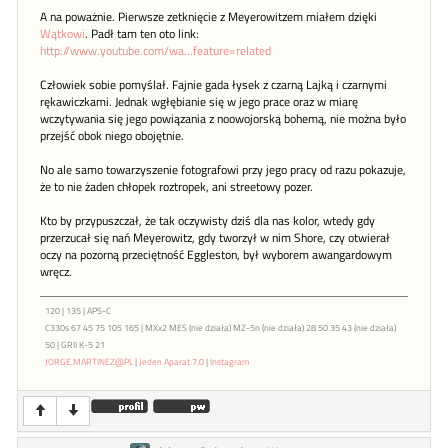
A na poważnie. Pierwsze zetknięcie z Meyerowitzem miałem dzięki
Wątkowi
. Padł tam ten oto link:
http://www.youtube.com/wa...feature=related
Człowiek sobie pomyślał. Fajnie gada łysek z czarną Lajką i czarnymi
rękawiczkami. Jednak wgłębianie się w jego prace oraz w miarę
wczytywania się jego powiązania z noowojorską bohemą, nie można było
przejść obok niego obojętnie.
No ale samo towarzyszenie fotografowi przy jego pracy od razu pokazuje,
że to nie żaden chłopek roztropek, ani streetowy pozer.
Kto by przypuszczał, że tak oczywisty dziś dla nas kolor, wtedy gdy
przerzucał się nań Meyerowitz, gdy tworzył w nim Shore, czy otwierał
oczy na pozorną przeciętność Eggleston, był wyborem awangardowym
wręcz.
120 | 135 | APS-C
C330s 67 45 75 105 165 | MXx2 MES (nie działa) MZ-5n (nie działa) 28 50 35 43 (nie działa)
50 | GRII K-5 21
JORGE.MARTINEZ@PL
|
Jeden Aparat 7.0
|
Instagram