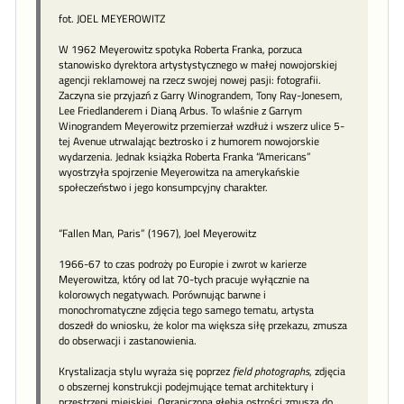
fot. JOEL MEYEROWITZ
W 1962 Meyerowitz spotyka Roberta Franka, porzuca
stanowisko dyrektora artystystycznego w małej nowojorskiej
agencji reklamowej na rzecz swojej nowej pasji: fotografii.
Zaczyna sie przyjazń z Garry Winograndem, Tony Ray-Jonesem,
Lee Friedlanderem i Dianą Arbus. To wlaśnie z Garrym
Winograndem Meyerowitz przemierzał wzdłuż i wszerz ulice 5-
tej Avenue utrwalając beztrosko i z humorem nowojorskie
wydarzenia. Jednak książka Roberta Franka “Americans”
wyostrzyła spojrzenie Meyerowitza na amerykańskie
społeczeństwo i jego konsumpcyjny charakter.
“Fallen Man, Paris” (1967), Joel Meyerowitz
1966-67 to czas podroży po Europie i zwrot w karierze
Meyerowitza, który od lat 70-tych pracuje wyłącznie na
kolorowych negatywach. Porównując barwne i
monochromatyczne zdjęcia tego samego tematu, artysta
doszedł do wniosku, że kolor ma większa siłę przekazu, zmusza
do obserwacji i zastanowienia.
Krystalizacja stylu wyraża się poprzez
field photographs
, zdjęcia
o obszernej konstrukcji podejmujące temat architektury i
przestrzeni miejskiej. Ograniczona głębia ostrości zmusza do