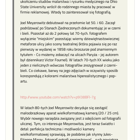
ukończeniu studiów malarstwa i rysunku medycznego na Ohio
State University wrócił do rodzinnego miasta by pracować w
firmie reklamowej. Wtedy to zainteresował się fotografią.
Joel Meyerowitz debiutował na przełomie lat 50. i 60. Zaczął
podróżować po Stanach Zjednoczonych dokumentując je w czerni
i bieli. Pozostał aż do 2 połowy lat 70-tych. fotografem
wyłącznie "miejskim" pozostając wierny dziewiętnastowiecznej
metaforze ulicy jako sceny teatralnej (która pojawia się po raz
pierwszy w wydanej w 1858 roku broszurze pod znamiennym
tytułem - Co możemy zobaczyć na ulicach Paryża - jej autorem
był dziennikarz Victor Fournel). W latach 70-tych XX wieku jako
jeden z nielicznych wówczas fotografów zrezygnował z czerni-
bieli. Co ciekawe, barwy na jego zdjęciach w oczywisty sposób
korespondują z kolorami malarstwa hiperealistycznego i pop-
artu.
http://www.youtube.com/watch?v=p9l38BFI-7g
W latach 80-tych Joel Meyerowitz decyduje się zastąpić
małoobrazkowy aparat wielkoformatową kamerą (20 / 25 cm).
Wybór nowego narzędzia związany jest z odejściem od fotografii
ulicznej. Tym, co interesuje Meyerowitza, jest teraz światło i
detal: perfekcja techniczna i możliwości kamery
wielkoformatowej sprawiają, że podobnie jak słynny Jules-
Etienne Marey, fotograf potrafi zarejestrować... ruch powietrza,