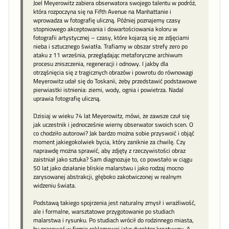
Joel Meyerowitz zabiera obserwatora swojego talentu w podróż,
która rozpoczyna się na Fifth Avenue na Manhattanie i
wprowadza w fotografię uliczną. Później poznajemy czasy
stopniowego akceptowania i dowartościowania koloru w
fotografii artystycznej – czasy, które kojarzą się ze zdjęciami
nieba i sztucznego światła. Trafiamy w obszar strefy zero po
ataku z 11 września, przeglądając metaforyczne archiwum
procesu zniszczenia, regeneracji i odnowy. I jakby dla
otrząśnięcia się z tragicznych obrazów i powrotu do równowagi
Meyerowitz udał się do Toskanii, żeby przedstawić podstawowe
pierwiastki istnienia: ziemi, wody, ognia i powietrza. Nadal
uprawia fotografię uliczną.
Dzisiaj w wieku 74 lat Meyerowitz, mówi, że zawsze czuł się
jak uczestnik i jednocześnie wierny obserwator swoich scen. O
co chodziło autorowi? Jak bardzo można sobie przyswoić i objąć
moment jakiegokolwiek bycia, który zaniknie za chwilę. Czy
naprawdę można sprawić, aby zdjęty z rzeczywistości obraz
zaistniał jako sztuka? Sam diagnozuje to, co powstało w ciągu
50 lat jako działanie bliskie malarstwu i jako rodzaj mocno
zarysowanej abstrakcji, głęboko zakotwiczonej w realnym
widzeniu świata.
Podstawą takiego spojrzenia jest naturalny zmysł i wrażliwość,
ale i formalne, warsztatowe przygotowanie po studiach
malarstwa i rysunku. Po studiach wrócił do rodzinnego miasta,
by pracować w firmie reklamowej jako dyrektor kreatywny. A