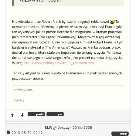
książek w historii fotografii.
Nie wiedzialem, ze Robert Frank byl szefem agencji reklamowej
To
oczywiscie bzdura. Meyerovitz pierwszy raz w zyciu zobaczyl Franka gdy
ten wykonywal jakies proste zlecenie dla magazynu, w ktorym pracowal
jako "art director" (nie agencji reklamowej). Meyerovitz nigdy wczesniej
nie zajmowal sie fotografia, nie mial pojecia kim jest Robert Frank, a tym
bardziej nie slyszal o "The Americans". Patrzac na Franka podczas pracy,
doznal olsnienia, ktore stalo sie impulsem do zmiany w zyciu. Pentaksa
dostal od swojego prawdziwego szefa, jako prezent na nowa droge zycia.
Wiecej:
http://www.joelmeyerowitz...3_foreword.html
Ten caly artykul to jakies nieudolne tlumaczenie i zlepek bezsensownych
przypuszczeń autora.
pozdrawiam,
dzerrry
M.W
Dołączył: 20 Sie 2008
2013-05-29, 02:12