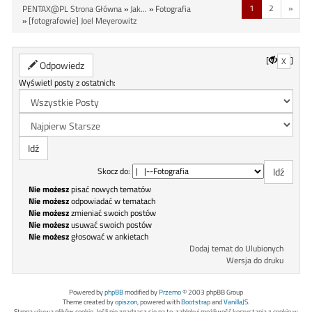
1
2
»
PENTAX@PL Strona Główna
»
Jak...
»
Fotografia
»
[fotografowie] Joel Meyerowitz
[
]
X
Odpowiedz
Wyświetl posty z ostatnich:
Skocz do:
Nie możesz
pisać nowych tematów
Nie możesz
odpowiadać w tematach
Nie możesz
zmieniać swoich postów
Nie możesz
usuwać swoich postów
Nie możesz
głosować w ankietach
Dodaj temat do Ulubionych
Wersja do druku
Powered by
phpBB
modified by
Przemo
© 2003 phpBB Group
Theme created by
opiszon
, powered with
Bootstrap
and
VanillaJS
.
Strona używa plików cookie. Jeśli nie zgadzasz się na to, zablokuj możliwość korzystania z cookie w