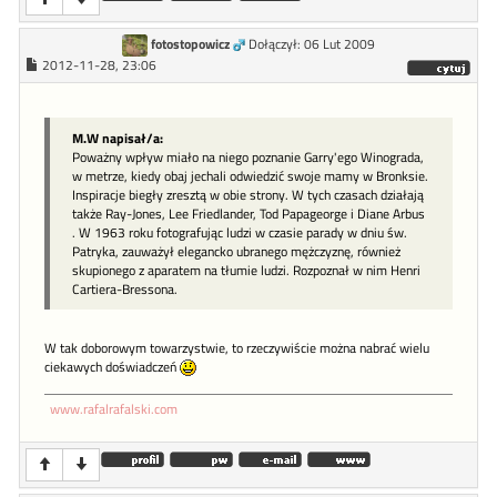
fotostopowicz
Dołączył: 06 Lut 2009
2012-11-28, 23:06
M.W napisał/a:
Poważny wpływ miało na niego poznanie Garry'ego Winograda,
w metrze, kiedy obaj jechali odwiedzić swoje mamy w Bronksie.
Inspiracje biegły zresztą w obie strony. W tych czasach działają
także Ray-Jones, Lee Friedlander, Tod Papageorge i Diane Arbus
. W 1963 roku fotografując ludzi w czasie parady w dniu św.
Patryka, zauważył elegancko ubranego mężczyznę, również
skupionego z aparatem na tłumie ludzi. Rozpoznał w nim Henri
Cartiera-Bressona.
W tak doborowym towarzystwie, to rzeczywiście można nabrać wielu
ciekawych doświadczeń
www.rafalrafalski.com