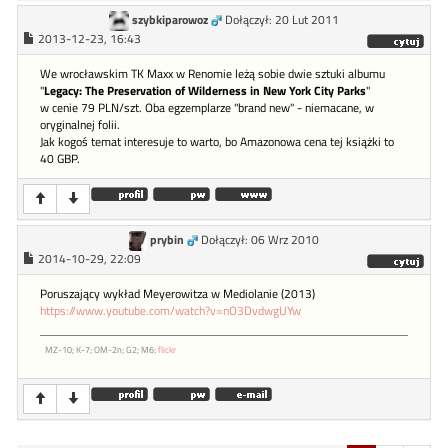
szybkiparowoz
Dołączył: 20 Lut 2011
2013-12-23, 16:43
We wrocławskim TK Maxx w Renomie leżą sobie dwie sztuki albumu
"
Legacy: The Preservation of Wilderness in New York City Parks
"
w cenie 79 PLN/szt. Oba egzemplarze "brand new" - niemacane, w
oryginalnej folii.
Jak kogoś temat interesuje to warto, bo Amazonowa cena tej książki to
40 GBP.
prybin
Dołączył: 06 Wrz 2010
2014-10-29, 22:09
Poruszający wykład Meyerowitza w Mediolanie (2013)
https://www.youtube.com/watch?v=nO3DvdwgUYw
MZ-10; K-7; OM-2n; G2; M6;
flickr