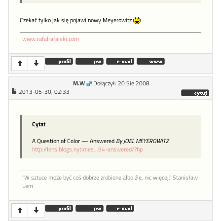
Czekać tylko jak się pojawi nowy Meyerowitz
www.rafalrafalski.com
M.W
Dołączył: 20 Sie 2008
2013-05-30, 02:33
Cytat
A Question of Color — Answered
By JOEL MEYEROWITZ
http://lens.blogs.nytimes...94-answered/?hp
"W sztu­ce może być coś dob­rze zro­bione al­bo źle, nic więcej." Stanisław
Lem