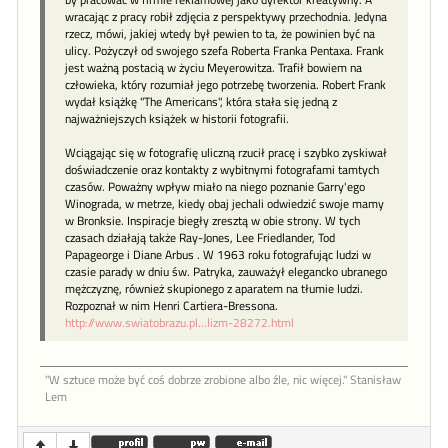
wracając z pracy robił zdjęcia z perspektywy przechodnia. Jedyna
rzecz, mówi, jakiej wtedy był pewien to ta, że powinien być na
ulicy. Pożyczył od swojego szefa Roberta Franka Pentaxa. Frank
jest ważną postacią w życiu Meyerowitza. Trafił bowiem na
człowieka, który rozumiał jego potrzebę tworzenia. Robert Frank
wydał książkę "The Americans", która stała się jedną z
najważniejszych książek w historii fotografii.
Wciągając się w fotografię uliczną rzucił pracę i szybko zyskiwał
doświadczenie oraz kontakty z wybitnymi fotografami tamtych
czasów. Poważny wpływ miało na niego poznanie Garry'ego
Winograda, w metrze, kiedy obaj jechali odwiedzić swoje mamy
w Bronksie. Inspiracje biegły zresztą w obie strony. W tych
czasach działają także Ray-Jones, Lee Friedlander, Tod
Papageorge i Diane Arbus . W 1963 roku fotografując ludzi w
czasie parady w dniu św. Patryka, zauważył elegancko ubranego
mężczyznę, również skupionego z aparatem na tłumie ludzi.
Rozpoznał w nim Henri Cartiera-Bressona.
http://www.swiatobrazu.pl...lizm-28272.html
"W sztu­ce może być coś dob­rze zro­bione al­bo źle, nic więcej." Stanisław
Lem