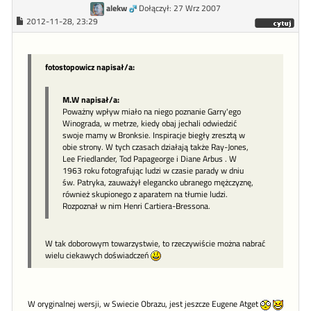
alekw
Dołączył: 27 Wrz 2007
2012-11-28, 23:29
fotostopowicz napisał/a:
M.W napisał/a:
Poważny wpływ miało na niego poznanie Garry'ego
Winograda, w metrze, kiedy obaj jechali odwiedzić
swoje mamy w Bronksie. Inspiracje biegły zresztą w
obie strony. W tych czasach działają także Ray-Jones,
Lee Friedlander, Tod Papageorge i Diane Arbus . W
1963 roku fotografując ludzi w czasie parady w dniu
św. Patryka, zauważył elegancko ubranego mężczyznę,
również skupionego z aparatem na tłumie ludzi.
Rozpoznał w nim Henri Cartiera-Bressona.
W tak doborowym towarzystwie, to rzeczywiście można nabrać
wielu ciekawych doświadczeń
W oryginalnej wersji, w Swiecie Obrazu, jest jeszcze Eugene Atget