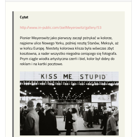
Cytat
http://www.in-public.com/JoelMeyerowitz/gallery/53
Pionier Meyerowitz jako pierwszy zaczął pstrykać w kolorze,
najpierw ulice Nowego Yorku, poźniej resztę Stanów, Meksyk, aż
w końcu Europę. Niestety kolorowa klisza była wówczas zbyt
kosztowna, a nader wszystko niegodna ceniącego się fotografa.
Prym ciągle wiodła artystyczna czerń i biel, kolor był dobry do
reklam i na kartki pocztowe.