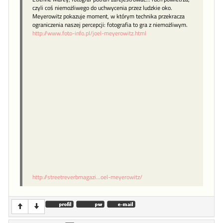
czyli coś niemożliwego do uchwycenia przez ludzkie oko.
Meyerowitz pokazuje moment, w którym technika przekracza
ograniczenia naszej percepcji: fotografia to gra z niemożliwym.
http://www.foto-info.pl/joel-meyerowitz.html
http://streetreverbmagazi...oel-meyerowitz/