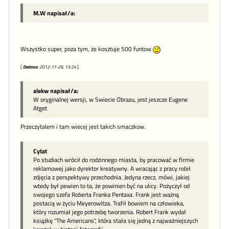
M.W napisał/a:
Wszystko super, poza tym, że kosztuje 500 funtow
[
Dodano
: 2012-11-29, 13:24
]
alekw napisał/a:
W oryginalnej wersji, w Swiecie Obrazu, jest jeszcze Eugene
Atget
Przeczytalem i tam wiecej jest takich smaczkow.
Cytat
Po studiach wrócił do rodzinnego miasta, by pracować w firmie
reklamowej jako dyrektor kreatywny. A wracając z pracy robił
zdjęcia z perspektywy przechodnia. Jedyna rzecz, mówi, jakiej
wtedy był pewien to ta, że powinien być na ulicy. Pożyczył od
swojego szefa Roberta Franka Pentaxa. Frank jest ważną
postacią w życiu Meyerowitza. Trafił bowiem na człowieka,
który rozumiał jego potrzebę tworzenia. Robert Frank wydał
książkę "The Americans", która stała się jedną z najważniejszych