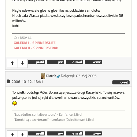
Zrzucmy cztery cwiartki - wola Kaczynski - uszczesliwimy cztery osoby.
Nagle odzywa sie glos w glosniku na pokladzie samolotu:
Niech cala Wasza piatka wyskoczy bez spadochronów, uszczesliwicie 38
milionów
ludzi.
LX + K50/1,4
GALERIA I - SPINNERSLIFE
GALERIA II - SPINNERSTRAP
PiotrR
Dołączył: 03 Maj 2006
2006-10-12, 13:41
To wielki podstęp PiSu. Bo zostaje jeszcze drugi Kaczyński. To się nazywa
poświęcenie jednej ręki dla wyeliminowania wszystkich przeciwników.
"Les adultes sont déserteurs" - L'enfance, J. Brel
"Dorośli są dezerterami" - L'enfance (Dzieciństwo), J. Brel