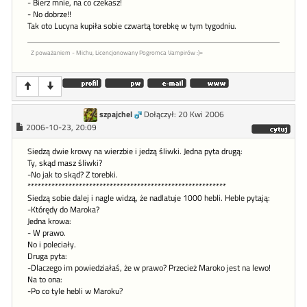
- Bierz mnie, na co czekasz!
- No dobrze!!
Tak oto Lucyna kupiła sobie czwartą torebkę w tym tygodniu.
Z poważaniem - Michu, Licencjonowany Pogromca Vampirów :)=
szpajchel
Dołączył: 20 Kwi 2006
2006-10-23, 20:09
Siedzą dwie krowy na wierzbie i jedzą śliwki. Jedna pyta drugą:
Ty, skąd masz śliwki?
-No jak to skąd? Z torebki.
**********************************************************
Siedzą sobie dalej i nagle widzą, że nadlatuje 1000 hebli. Heble pytają:
-Którędy do Maroka?
Jedna krowa:
- W prawo.
No i poleciały.
Druga pyta:
-Dlaczego im powiedziałaś, że w prawo? Przecież Maroko jest na lewo!
Na to ona:
-Po co tyle hebli w Maroku?