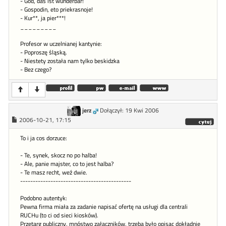
- God, das ist wunderbar!
- Gospodin, eto priekrasnoje!
- Kur**, ja pier***!
_________
Profesor w uczelnianej kantynie:
- Poproszę śląską.
- Niestety została nam tylko beskidzka
- Bez czego?
jerz
Dołączył: 19 Kwi 2006
2006-10-21, 17:15
To i ja cos dorzuce:
- Te, synek, skocz no po halba!
- Ale, panie majster, co to jest halba?
- Te masz recht, weź dwie.
--------------------------------------------
Podobno autentyk:
Pewna firma miała za zadanie napisać ofertę na usługi dla centrali
RUCHu (to ci od sieci kiosków).
Przetarg publiczny, mnóstwo załaczników, trzeba było opisac dokładnie