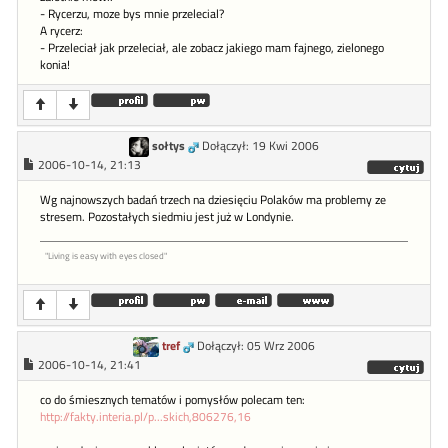
- Rycerzu, moze bys mnie przelecial?
A rycerz:
- Przeleciał jak przeleciał, ale zobacz jakiego mam fajnego, zielonego
konia!
sołtys
Dołączył: 19 Kwi 2006
2006-10-14, 21:13
Wg najnowszych badań trzech na dziesięciu Polaków ma problemy ze
stresem. Pozostałych siedmiu jest już w Londynie.
"Living is easy with eyes closed"
tref
Dołączył: 05 Wrz 2006
2006-10-14, 21:41
co do śmiesznych tematów i pomysłów polecam ten:
http://fakty.interia.pl/p...skich,806276,16