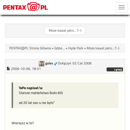
Togg
navi
Moze kawal jakis...?:-)
PENTAX@PL Strona Główna
»
Gdzie...
»
Hyde Park
»
Moze kawal jakis...?:-)
galex
Dołączył: 02 Cze 2006
2006-10-06, 18:31
TePe napisał/a:
Starsze małżeństwo (koło 60)
od 20 lat sex-u nie było"
Wierzysz w to?