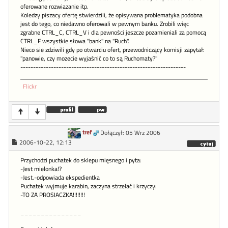
oferowane rozwiazanie itp.
Koledzy piszacy ofertę stwierdzili, że opisywana problematyka podobna
jest do tego, co niedawno oferowali w pewnym banku. Zrobili więc
zgrabne CTRL_C, CTRL_V i dla pewności jeszcze pozamieniali za pomocą
CTRL_F wszystkie słowa "bank" na "Ruch".
Nieco sie zdziwili gdy po otwarciu ofert, przewodniczący komisji zapytał:
"panowie, czy mozecie wyjaśnić co to są Ruchomaty?"
-----------------------------------------------------------------
Flickr
tref
Dołączył: 05 Wrz 2006
2006-10-22, 12:13
Przychodzi puchatek do sklepu mięsnego i pyta:
-Jest mielonka!?
-Jest.-odpowiada ekspedientka
Puchatek wyjmuje karabin, zaczyna strzelać i krzyczy:
-TO ZA PROSIACZKA!!!!!!!!
_______________