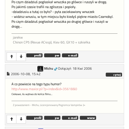
Po czym dziadziuś pogłaskał wnuczka po główce i ruszyli w drogę.
Po jakimś czasie trafili na zgliszcza i popioły.
-dziadziusiu a tutaj co było? - pyta zaciekawiony wnuczek
- widzisz wnusiu, w tym miejscu było kiedyś piękne miasto Czarnobyl.
Po czym dziadziuś pogłaskał wnuczka po drugiej główce i ruszyli w
drogę...
jarekw
Chinon CP5 (Revue AC4sp), Kiev 60, GX10 + szkiełka
Michu
Dołączył: 18 Kwi 2006
2006-10-08, 15:42
A co powiecie na tego typu humor?
http://www.maxior.pl/?p=index&id=35618&0
Ciekawe, ilu wytrwa do końca filmu...
Z poważaniem - Michu, Licencjonowany Pogromca Vampirów :)=