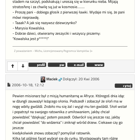
stadem na szczyt, podskakują i unoszą się w kierunku nieba. Mijają
stratosferę i za chwilę są już w kosmosie……..
- Proszę pani - dobiega głosik z pierwszej ławki. Wydaje mi się, że pani
mówi nieprawdę.
- Taaak? A jak się nazywsz dziewczynko?
- Marysia Kowalska.
- Dobrze dzieci, otwieramy zeszyciki i wszyscy piszemy:
“Kowalska jest p*****!”
Z poważaniem - Michu, Licencjonowany Pogromca Vampirów :)=
Maciek
Dołączył: 20 Kwi 2006
2006-10-18, 12:12
Pewien misionarz był z misją humanitarną w Afryce. Któregoś dnia idąc
w dżungli zauważył leżącego słonia. Podszedł i zobaczył że słoń ma w
nogę wbity gwóźdź. Zrobiło mu się żal i wyjął mu ten gwóźdź. Słoń wstał
i popatrzył na swojego ratownika z umiłowaniem, jakby chciał
powiedzieć "dziękuję", potem poszedł. Odwrócił się jeszcze raz, jakby
chciał powiedzieć "do widzenia" i zniknął wśród drzew. Ciekawe czy go
jeszcze
kiedykolwiek znowu zobaczę!? pomyślał ratownik.
Kilka lat później facet wybrał się do cyrku. Występowały tam różne