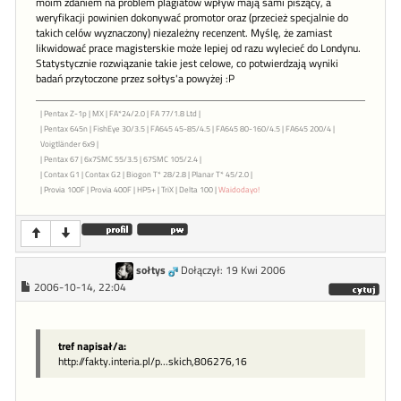
moim zdaniem na problem plagiatów wpływ mają sami piszący, a
weryfikacji powinien dokonywać promotor oraz (przecież specjalnie do
takich celów wyznaczony) niezależny recenzent. Myślę, że zamiast
likwidować prace magisterskie może lepiej od razu wylecieć do Londynu.
Statystycznie rozwiązanie takie jest celowe, co potwierdzają wyniki
badań przytoczone przez sołtys'a powyżej :P
| Pentax Z-1p | MX | FA*24/2.0 | FA 77/1.8 Ltd |
| Pentax 645n | FishEye 30/3.5 | FA645 45-85/4.5 | FA645 80-160/4.5 | FA645 200/4 |
Voigtländer 6x9 |
| Pentax 67 | 6x7SMC 55/3.5 | 67SMC 105/2.4 |
| Contax G1 | Contax G2 | Biogon T* 28/2.8 | Planar T* 45/2.0 |
| Provia 100F | Provia 400F | HP5+ | TriX | Delta 100 |
Waidodayo!
sołtys
Dołączył: 19 Kwi 2006
2006-10-14, 22:04
tref napisał/a:
http://fakty.interia.pl/p...skich,806276,16