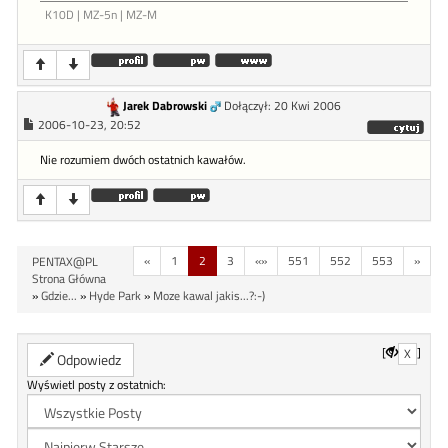
K10D | MZ-5n | MZ-M
Jarek Dabrowski
Dołączył: 20 Kwi 2006
2006-10-23, 20:52
Nie rozumiem dwóch ostatnich kawałów.
«
1
2
3
«»
551
552
553
»
PENTAX@PL
Strona Główna
»
Gdzie...
»
Hyde Park
»
Moze kawal jakis...?:-)
[
]
X
Odpowiedz
Wyświetl posty z ostatnich: