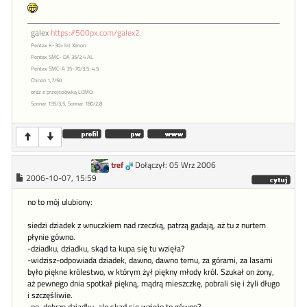
galex
https://500px.com/galex2
Pentax K-30+ kit Xenon
Pentax SMC- DA 35/2,4 AL
Pentax SMC-A 35-70/3.5-4.5
Chinon 1,7/50
oraz z przejściówką LOMO:
Sonnar 135/3,5, Sonnar 180/2,8
tref
Dołączył: 05 Wrz 2006
2006-10-07, 15:59
no to mój ulubiony:
siedzi dziadek z wnuczkiem nad rzeczką, patrzą gadają, aż tu z nurtem
płynie gówno.
-dziadku, dziadku, skąd ta kupa się tu wzięła?
-widzisz-odpowiada dziadek, dawno, dawno temu, za górami, za lasami
było piękne królestwo, w którym żył piękny młody król. Szukał on żony,
aż pewnego dnia spotkał piękną, mądrą mieszczkę, pobrali się i żyli długo
i szczęśliwie.