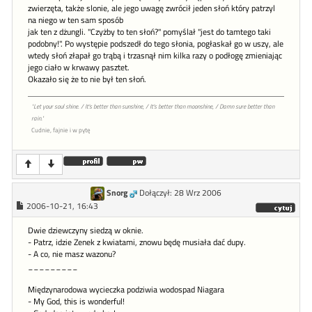
zwierzęta, także slonie, ale jego uwagę zwrócił jeden słoń który patrzyl
na niego w ten sam sposób
jak ten z dżungli. "Czyżby to ten słoń?" pomyślał "jest do tamtego taki
podobny!". Po występie podszedł do tego słonia, pogłaskał go w uszy, ale
wtedy słoń złapał go trąbą i trzasnął nim kilka razy o podłogę zmieniając
jego ciało w krwawy pasztet.
Okazało się że to nie był ten słoń.
"Let your soul shine. / It's better than sunshine, / It's better than moonshine, / Damn sure better than
rain."
Cudnie, fajnie i w pytę
Snorg
Dołączył: 28 Wrz 2006
2006-10-21, 16:43
Dwie dziewczyny siedzą w oknie.
- Patrz, idzie Zenek z kwiatami, znowu będę musiała dać dupy.
- A co, nie masz wazonu?
_________
Międzynarodowa wycieczka podziwia wodospad Niagara
- My God, this is wonderful!