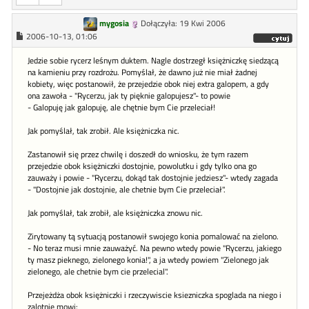
mygosia
Dołączyła: 19 Kwi 2006
2006-10-13, 01:06
Jedzie sobie rycerz leśnym duktem. Nagle dostrzegł księżniczkę siedzącą
na kamieniu przy rozdrożu. Pomyślał, że dawno już nie miał żadnej
kobiety, więc postanowił, że przejedzie obok niej extra galopem, a gdy
ona zawoła - "Rycerzu, jak ty pięknie galopujesz"- to powie
- Galopuję jak galopuję, ale chętnie bym Cie przeleciał!
Jak pomyślał, tak zrobił. Ale księżniczka nic.
Zastanowił się przez chwilę i doszedł do wniosku, że tym razem
przejedzie obok księżniczki dostojnie, powolutku i gdy tylko ona go
zauważy i powie - "Rycerzu, dokąd tak dostojnie jedziesz"- wtedy zagada
- "Dostojnie jak dostojnie, ale chetnie bym Cie przeleciał".
Jak pomyślał, tak zrobił, ale księżniczka znowu nic.
Zirytowany tą sytuacją postanowił swojego konia pomalować na zielono.
- No teraz musi mnie zauważyć. Na pewno wtedy powie "Rycerzu, jakiego
ty masz pieknego, zielonego konia!", a ja wtedy powiem "Zielonego jak
zielonego, ale chetnie bym cie przelecial".
Przejeżdża obok księżniczki i rzeczywiscie ksiezniczka spoglada na niego i
zalotnie mowi: