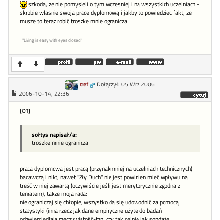
szkoda, ze nie pomysleli o tym wczesniej i na wszystkich uczelniach -
skrobie wlasnie swoja prace dyplomową i jakby to powiedziec fakt, ze
musze to teraz robić troszke mnie ogranicza
"Living is easy with eyes closed"
tref
Dołączył: 05 Wrz 2006
2006-10-14, 22:36
[OT]
sołtys napisał/a:
troszke mnie ogranicza
praca dyplomowa jest pracą (przynakmniej na uczelniach technicznych)
badawczą i nikt, nawet "Zły Duch" nie jest powinien mieć wpływu na
treść w niej zawartą (oczywiście jeśli jest merytorycznie zgodna z
tematem), także moja rada:
nie ograniczaj się chłopie, wszystko da się udowodnić za pomocą
statystyki (inna rzecz jak dane empiryczne użyte do badań
odzwierciedlają rzeczywistość-tzn. czy tak celnie jak sondaże