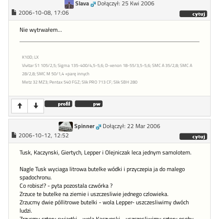
Slava
Dołączył: 25 Kwi 2006
2006-10-08, 17:06
Nie wytrwałem...
K10D; LX
Vivitar S1 105/2,5; Sigma 135-400/4,5-5,6; D-xenon 18-55/3,5-5,6; SMC A 35/2,8; SMC A
28/2,8; SMC M 50/1,4 +parę innych
Metz 32 MZ3; Pentax 540 FGZ; Slik PRO 713 CF; Slik SBH 280
Spinner
Dołączył: 22 Mar 2006
2006-10-12, 12:52
Tusk, Kaczynski, Giertych, Lepper i Olejniczak leca jednym samolotem.
Nagle Tusk wyciaga litrowa butelke wódki i przyczepia ja do malego
spadochronu.
Co robisz!? - pyta pozostala czwórka ?
Zrzuce te butelke na ziemie i uszczesliwie jednego czlowieka.
Zrzucmy dwie póllitrowe butelki - wola Lepper- uszczesliwimy dwóch
ludzi.