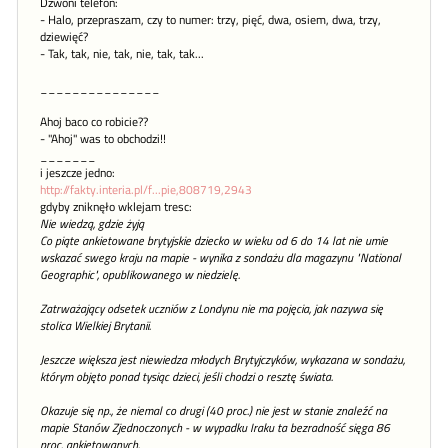
Dzwoni telefon:
- Halo, przepraszam, czy to numer: trzy, pięć, dwa, osiem, dwa, trzy,
dziewięć?
- Tak, tak, nie, tak, nie, tak, tak...
_______________
Ahoj baco co robicie??
- "Ahoj" was to obchodzi!!
_______
i jeszcze jedno:
http://fakty.interia.pl/f...pie,808719,2943
gdyby zniknęło wklejam tresc:
Nie wiedzą, gdzie żyją
Co piąte ankietowane brytyjskie dziecko w wieku od 6 do 14 lat nie umie
wskazać swego kraju na mapie - wynika z sondażu dla magazynu "National
Geographic", opublikowanego w niedzielę.
Zatrważający odsetek uczniów z Londynu nie ma pojęcia, jak nazywa się
stolica Wielkiej Brytanii.
Jeszcze większa jest niewiedza młodych Brytyjczyków, wykazana w sondażu,
którym objęto ponad tysiąc dzieci, jeśli chodzi o resztę świata.
Okazuje się np., że niemal co drugi (40 proc.) nie jest w stanie znaleźć na
mapie Stanów Zjednoczonych - w wypadku Iraku ta bezradność sięga 86
proc. ankietowanych.