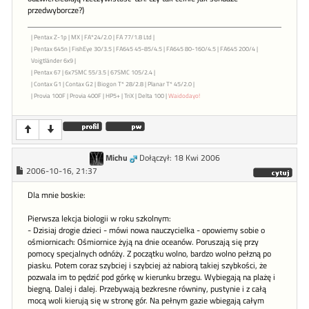
przedwyborcze?)
| Pentax Z-1p | MX | FA*24/2.0 | FA 77/1.8 Ltd |
| Pentax 645n | FishEye 30/3.5 | FA645 45-85/4.5 | FA645 80-160/4.5 | FA645 200/4 |
Voigtländer 6x9 |
| Pentax 67 | 6x7SMC 55/3.5 | 67SMC 105/2.4 |
| Contax G1 | Contax G2 | Biogon T* 28/2.8 | Planar T* 45/2.0 |
| Provia 100F | Provia 400F | HP5+ | TriX | Delta 100 |
Waidodayo!
Michu
Dołączył: 18 Kwi 2006
2006-10-16, 21:37
Dla mnie boskie:
Pierwsza lekcja biologii w roku szkolnym:
- Dzisiaj drogie dzieci - mówi nowa nauczycielka - opowiemy sobie o
ośmiornicach: Ośmiornice żyją na dnie oceanów. Poruszają się przy
pomocy specjalnych odnóży. Z początku wolno, bardzo wolno pełzną po
piasku. Potem coraz szybciej i szybciej aż nabiorą takiej szybkości, że
pozwala im to pędzić pod górkę w kierunku brzegu. Wybiegają na plażę i
biegną. Dalej i dalej. Przebywają bezkresne równiny, pustynie i z całą
mocą woli kierują się w stronę gór. Na pełnym gazie wbiegają całym