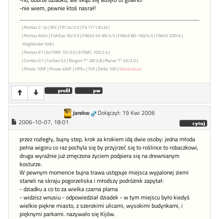
-no, dobrze dziadku, ale skąd się wzięło to gówno?
-nie wiem, pewnie ktoś nasrał!
| Pentax Z-1p | MX | FA*24/2.0 | FA 77/1.8 Ltd |
| Pentax 645n | FishEye 30/3.5 | FA645 45-85/4.5 | FA645 80-160/4.5 | FA645 200/4 |
Voigtländer 6x9 |
| Pentax 67 | 6x7SMC 55/3.5 | 67SMC 105/2.4 |
| Contax G1 | Contax G2 | Biogon T* 28/2.8 | Planar T* 45/2.0 |
| Provia 100F | Provia 400F | HP5+ | TriX | Delta 100 |
Waidodayo!
jarekw
Dołączył: 19 Kwi 2006
2006-10-07, 18:01
przez rozległy, bujny step, krok za krokiem idą dwie osoby: jedna młoda
pełna wigoru co raz pochyla się by przyjrzeć się to roślince to robaczkowi,
druga wyraźnie już zmęczona życiem podpiera się na drewnianym
kosturze.
W pewnym momencie bujna trawa ustępuje miejsca wypalonej ziemi
staneli na skraju pogorzeliska i młodszy podróżnik zapytał:
- dziadku a co to za wielka czarna plama
- widzisz wnusiu - odpowiedział dziadek - w tym miejscu było kiedyś
wielkie piękne miasto, z szerokimi ulicami, wysokimi budynkami, i
pięknymi parkami. nazywało się Kijów.