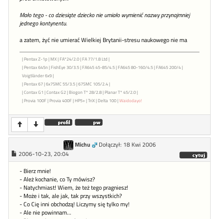
Mało tego - co dziesiąte dziecko nie umiało wymienić nazwy przynajmniej
jednego kontynentu.
a zatem, żyć nie umierać Wielkiej Brytanii-stresu naukowego nie ma
| Pentax Z-1p | MX | FA*24/2.0 | FA 77/1.8 Ltd |
| Pentax 645n | FishEye 30/3.5 | FA645 45-85/4.5 | FA645 80-160/4.5 | FA645 200/4 |
Voigtländer 6x9 |
| Pentax 67 | 6x7SMC 55/3.5 | 67SMC 105/2.4 |
| Contax G1 | Contax G2 | Biogon T* 28/2.8 | Planar T* 45/2.0 |
| Provia 100F | Provia 400F | HP5+ | TriX | Delta 100 |
Waidodayo!
Michu
Dołączył: 18 Kwi 2006
2006-10-23, 20:04
- Bierz mnie!
- Ależ kochanie, co Ty mówisz?
- Natychmiast! Wiem, że też tego pragniesz!
- Może i tak, ale jak, tak przy wszystkich?
- Co Cię inni obchodzą! Liczymy się tylko my!
- Ale nie powinnam...