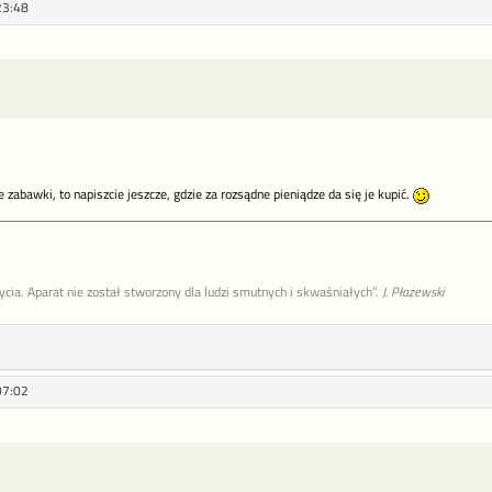
23:48
e zabawki, to napiszcie jeszcze, gdzie za rozsądne pieniądze da się je kupić.
życia. Aparat nie został stworzony dla ludzi smutnych i skwaśniałych”.
J. Płażewski
07:02