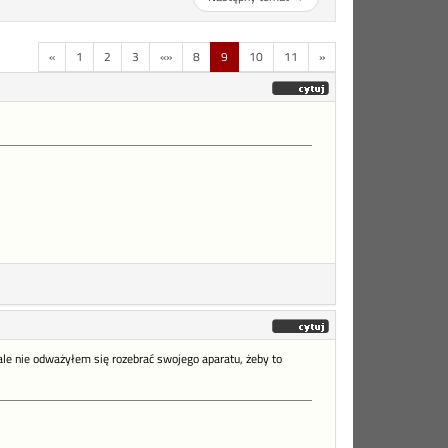
«
1
2
3
«»
8
9
10
11
»
ale nie odważyłem się rozebrać swojego aparatu, żeby to