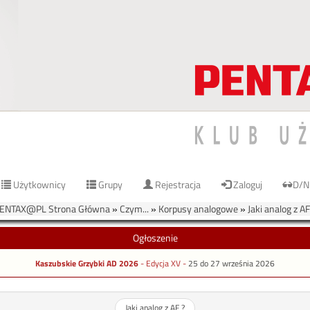
Użytkownicy
Grupy
Rejestracja
Zaloguj
D/N
ENTAX@PL Strona Główna
»
Czym...
»
Korpusy analogowe
»
Jaki analog z AF
Ogłoszenie
Kaszubskie Grzybki AD 2026
- Edycja XV -
25 do 27 września 2026
Jaki analog z AF ?