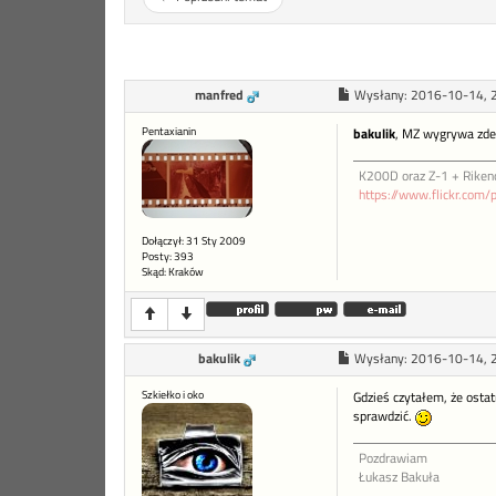
manfred
Wysłany:
2016-10-14, 
Pentaxianin
bakulik
, MZ wygrywa zdec
K200D oraz Z-1 + Riken
https://www.flickr.com/
Dołączył: 31 Sty 2009
Posty: 393
Skąd: Kraków
bakulik
Wysłany:
2016-10-14, 
Szkiełko i oko
Gdzieś czytałem, że ostat
sprawdzić.
Pozdrawiam
Łukasz Bakuła