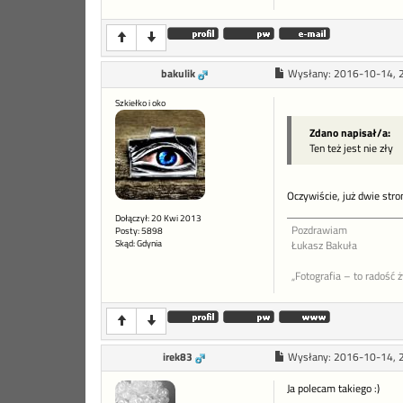
bakulik
Wysłany:
2016-10-14, 
Szkiełko i oko
Zdano napisał/a:
Ten też jest nie zły
Oczywiście, już dwie str
Dołączył: 20 Kwi 2013
Pozdrawiam
Posty: 5898
Skąd: Gdynia
Łukasz Bakuła
„Fotografia – to radość 
irek83
Wysłany:
2016-10-14, 
Ja polecam takiego :)