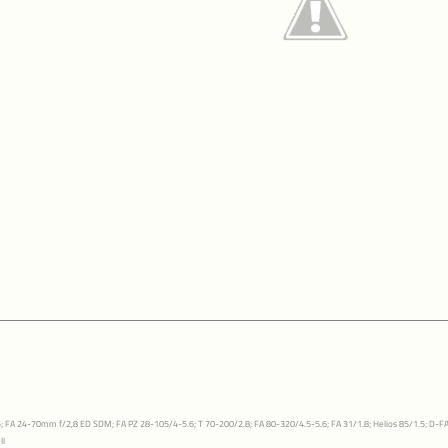
; FA 24-70mm f/2,8 ED SDM; FA PZ 28-105/4-5.6; T 70-200/2.8; FA 80-320/4.5-5.6; FA 31/1.8; Helios 85/1.5; D-
II