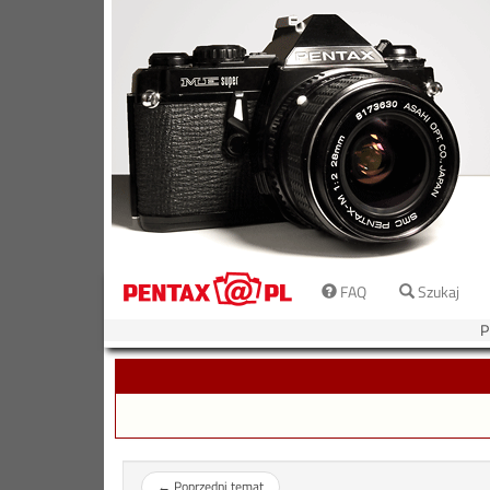
FAQ
Szukaj
P
←
Poprzedni temat