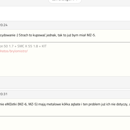
20:24
ydowanie :) Strach to kupować jednak, tak to już bym miał MZ-5.
on 50 1.7 + SMC K 55 1.8 + KIT
photos/brylomistrz/
20:31
nie eMZetki (MZ-6, MZ-S) mają metalowe kółka zębate i ten problem już ich nie dotyczy, 