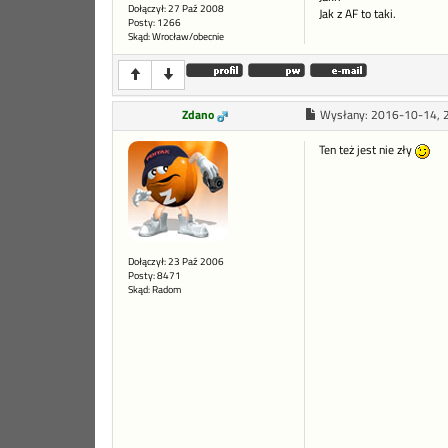
Dołączył: 27 Paź 2008
Jak z AF to taki.
Posty: 1266
Skąd: Wrocław/obecnie
Zdano
Wysłany:
2016-10-14, 
Ten też jest nie zły
Dołączył: 23 Paź 2006
Posty: 8471
Skąd: Radom