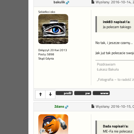
bakulik
Wysłany:
2016-10-14, 
Szkiełko i oko
irek83 napisał/a:
Ja polecam takiego
No tak, i jeszcze czarny…
Dołączył: 20 Kwi 2013
Jak już tak polecacie swoj
Posty: 5898
Skąd: Gdynia
Pozdrawiam
Łukasz Bakuła
„Fotografia – to radość 
Zdano
Wysłany:
2016-10-15, 
Dada napisał/a:
ME-Fa nie polecasz