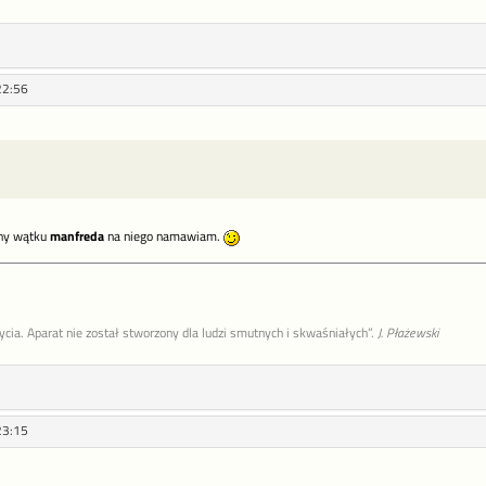
22:56
ony wątku
manfreda
na niego namawiam.
życia. Aparat nie został stworzony dla ludzi smutnych i skwaśniałych”.
J. Płażewski
23:15