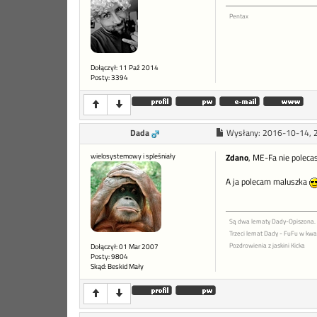
Pentax
Dołączył: 11 Paź 2014
Posty: 3394
Dada
Wysłany:
2016-10-14, 
wielosystemowy i spleśniały
Zdano
, ME-Fa nie poleca
A ja polecam maluszka
Są dwa lematy Dady-Opiszona.
Trzeci lemat Dady - FuFu w kwad
Pozdrowienia z jaskini Kicka
Dołączył: 01 Mar 2007
Posty: 9804
Skąd: Beskid Mały