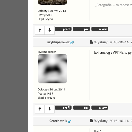
„Fotografia – to radość 
Dołączył: 20 Kwi 2013
Posty: 5898
Skąd: Gdynia
szybkiparowoz
Wysłany:
2016-10-14, 
love me tender
Jaki analog z AF? Na to p
Dołączył: 20 Lut 2011
Posty: 1467
Skąd: z RFN-u
Grzechotnik
Wysłany:
2016-10-14, 
Jaki?