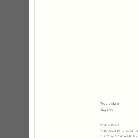
Pozdrawiam
Krzysiek
ME-F; Z-20; K-1
AF 35-70/2.8; DA 10-17/3.5-4.5
AF-540FGZ, AF160, Winder ME-