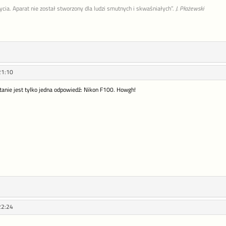
życia. Aparat nie został stworzony dla ludzi smutnych i skwaśniałych”.
J. Płażewski
21:10
ytanie jest tylko jedna odpowiedź: Nikon F100. Howgh!
22:24