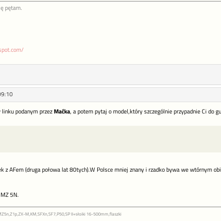
ię pętam.
gspot.com/
09:10
 w linku podanym przez
Maćka
, a potem pytaj o model,który szczególnie przypadnie Ci do gu
anek z AFem (druga połowa lat 80tych).W Polsce mniej znany i rzadko bywa we wtórnym obi
m MZ 5N.
,MZ5n,Z1p,ZX-M,KM,SFXn,SF7,P50,SP II+słoiki 16-500mm,flaszki