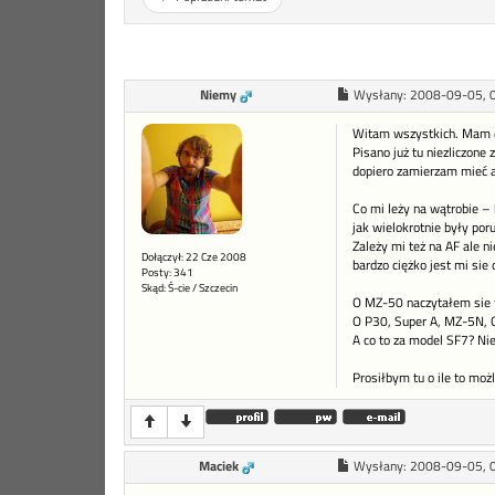
Niemy
Wysłany:
2008-09-05, 
Witam wszystkich. Mam do
Pisano już tu niezliczone
dopiero zamierzam mieć a
Co mi leży na wątrobie – 
jak wielokrotnie były por
Zależy mi też na AF ale n
Dołączył: 22 Cze 2008
bardzo ciężko jest mi si
Posty: 341
Skąd: Ś-cie / Szczecin
O MZ-50 naczytałem sie tu
O P30, Super A, MZ-5N, 
A co to za model SF7? Nie
Prosiłbym tu o ile to moż
Maciek
Wysłany:
2008-09-05, 