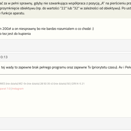
 za w pełni sprawny, gdyby nie szwankująca współpraca z pozycją „A” na pierścieniu prz
przymknięcie obiektywu (np. do wartości "22" lub "32" w zależności od obiektywu). Po ust
 funkcje aparatu.
200zł a on niesprawny bo nie bardzo rozumialem o co chodzi :)
o tez jest do kupienia
10:13
k tej wady to zapewne brak pełnego programu oraz zapewne Tv (priorytetu czasu). Av i Pe
S (nie działa) MZ-5n (nie działa) 28 50 35 43 (nie działa) 50 | GRII K-5 21
parat 7.0
|
Instagram