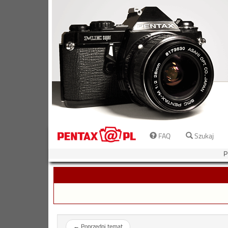
FAQ
Szukaj
P
←
Poprzedni temat