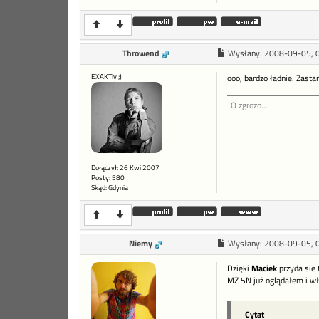
Throwend
Wysłany:
2008-09-05, 
EXAKTly ;)
ooo, bardzo ładnie. Zasta
O zgrozo...
Dołączył: 26 Kwi 2007
Posty: 580
Skąd: Gdynia
Niemy
Wysłany:
2008-09-05, 
Dzięki
Maciek
przyda sie 
MZ 5N już oglądałem i wł
Cytat