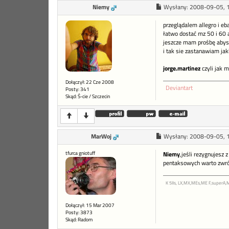
Niemy
Wysłany:
2008-09-05, 
przeglądalem allegro i eb
łatwo dostać mz 50 i 60 a
jeszcze mam prośbę abysc
i tak sie zastanawiam jak
jorge.martinez
czyli jak m
Dołączył: 22 Cze 2008
Deviantart
Posty: 341
Skąd: Ś-cie / Szczecin
MarWoj
Wysłany:
2008-09-05, 
tfurca gniotuff
Niemy
,jeśli rezygnujesz
pentaksowych warto zwróci
K 5IIs, LX,MX,MEs,ME F,superA
Dołączył: 15 Mar 2007
Posty: 3873
Skąd: Radom