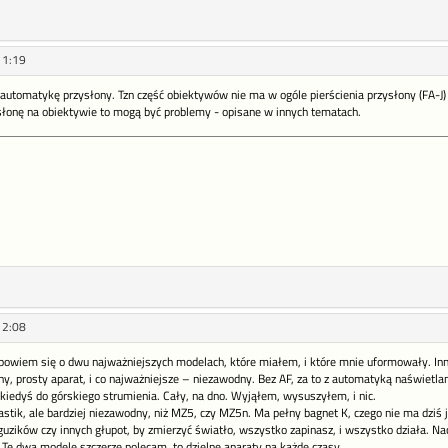
11:19
automatykę przysłony. Tzn część obiektywów nie ma w ogóle pierścienia przysłony (FA-J) a
słonę na obiektywie to mogą być problemy - opisane w innych tematach.
12:08
powiem się o dwu najważniejszych modelach, które miałem, i które mnie uformowały. In
y, prosty aparat, i co najważniejsze – niezawodny. Bez AF, za to z automatyką naświetla
kiedyś do górskiego strumienia. Cały, na dno. Wyjąłem, wysuszyłem, i nic.
astik, ale bardziej niezawodny, niż MZ5, czy MZ5n. Ma pełny bagnet K, czego nie ma dziś 
guzików czy innych głupot, by zmierzyć światło, wszystko zapinasz, i wszystko działa. Na
. Te dwa modele szczerze polecam, to dzielne aparaty na każde czasy.