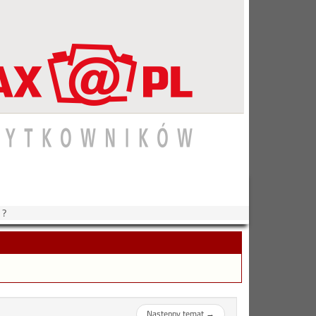
 ?
Następny temat
→