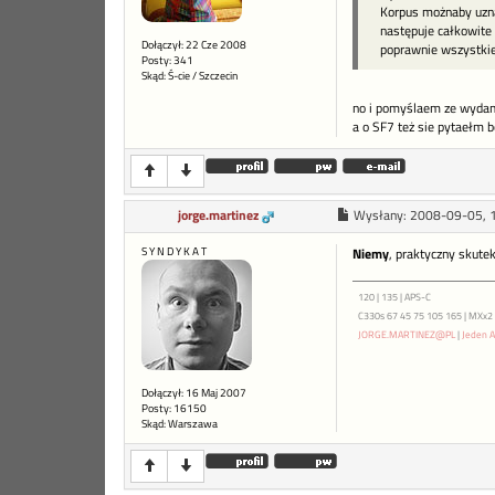
Korpus możnaby uznać
następuje całkowite 
Dołączył: 22 Cze 2008
poprawnie wszystkie
Posty: 341
Skąd: Ś-cie / Szczecin
no i pomyślaem ze wydam 
a o SF7 też sie pytaełm b
jorge.martinez
Wysłany:
2008-09-05, 
S Y N D Y K A T
Niemy
, praktyczny skute
120 | 135 | APS-C
C330s 67 45 75 105 165 | MXx2 ME
JORGE.MARTINEZ@PL
|
Jeden A
Dołączył: 16 Maj 2007
Posty: 16150
Skąd: Warszawa