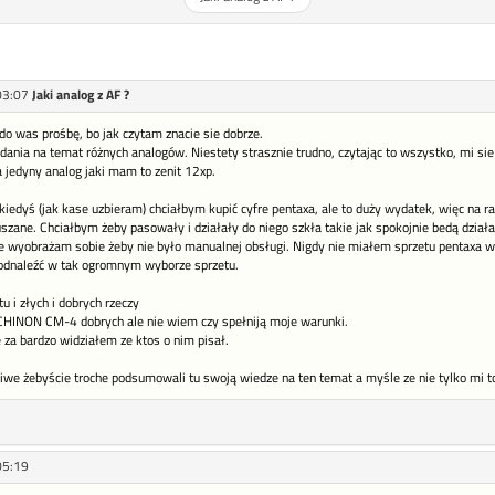
03:07
Jaki analog z AF ?
 was prośbę, bo jak czytam znacie sie dobrze.
 zdania na temat różnych analogów. Niestety strasznie trudno, czytając to wszystko, mi 
 jedyny analog jaki mam to zenit 12xp.
kiedyś (jak kase uzbieram) chciałbym kupić cyfre pentaxa, ale to duży wydatek, więc na r
uszane. Chciałbym żeby pasowały i działały do niego szkła takie jak spokojnie bedą dzia
ie wyobrażam sobie żeby nie było manualnej obsługi. Nigdy nie miałem sprzetu pentaxa w r
e odnaleźć w tak ogromnym wyborze sprzetu.
 i złych i dobrych rzeczy
CHINON CM-4 dobrych ale nie wiem czy spełniją moje warunki.
 za bardzo widziałem ze ktos o nim pisał.
liwe żebyście troche podsumowali tu swoją wiedze na ten temat a myśle ze nie tylko mi to
05:19