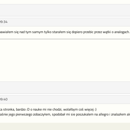
09:34
nawiałem się nad tym samym tylko starałem się dopiero przebic przez wątki o analogach. 
09:40
ta stronka, bardzo :D o nauke mi nie chodzi, wolałbym coś więcej :)
aśnie jego pierwszego zobaczyłem, spodobał mi sie poszukalem na allegro i znalazłem al