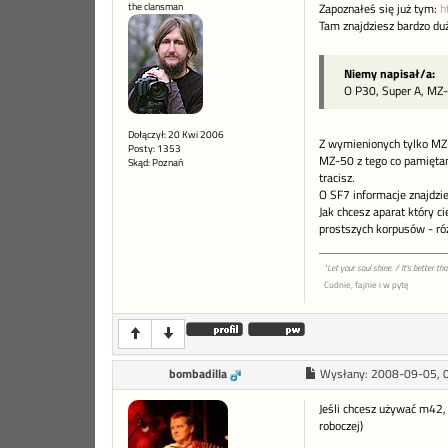
the clansman
Zapoznałeś się już tym:
h
Tam znajdziesz bardzo du
Niemy napisał/a:
O P30, Super A, MZ-
Dołączył: 20 Kwi 2006
Z wymienionych tylko MZ-
Posty: 1353
MZ-50 z tego co pamiętam 
Skąd: Poznań
tracisz.
O SF7 informacje znajdzi
Jak chcesz aparat który c
prostszych korpusów - róż
"Let your soul shine. / It's better t
Cudnie, fajnie i w pytę
bombadilla
Wysłany:
2008-09-05, 
Jeśli chcesz używać m42,
roboczej)