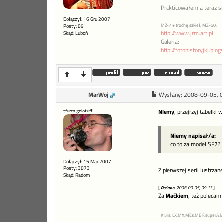
Prakticowałem a teraz s
Dołączył: 16 Gru 2007
MZ-7 + trochę szkieł, MZ-50,
Posty: 89
http://www.jrm.art.pl
Skąd: Luboń
Galeria:
http://fotohistoryjki.blo
MarWoj
Wysłany:
2008-09-05, 
tfurca gniotuff
Niemy
, przejrzyj tabelki
Niemy napisał/a:
co to za model SF7?
Dołączył: 15 Mar 2007
Posty: 3873
Z pierwszej serii lustrz
Skąd: Radom
[
Dodano
: 2008-09-05, 09:13
]
Za
Maćkiem
, też poleca
K 5IIs, LX,MX,MEs,ME F,superA