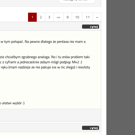
1
2
3
«»
9
10
11
»
sie w tym połapać. Na pewno dlatego że pentaxa nie mam a
azie chciałbym zgrabnego analoga. No i tu znów problem taki
łac z cyframi a jednocześnie zebym mógł podpiąc M42 :)
ęku (mam nadzieje ze nie pakuje sie w nic złego) i niestety
 ułatwi wybór :)