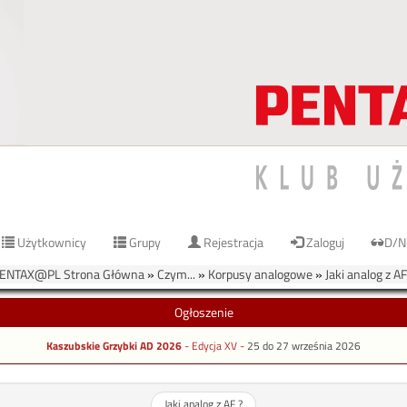
Użytkownicy
Grupy
Rejestracja
Zaloguj
D/N
ENTAX@PL Strona Główna
»
Czym...
»
Korpusy analogowe
»
Jaki analog z AF
Ogłoszenie
Kaszubskie Grzybki AD 2026
- Edycja XV -
25 do 27 września 2026
Jaki analog z AF ?