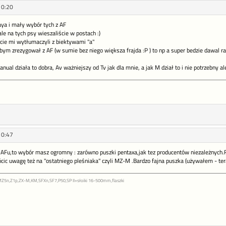
10:20
aya i mały wybór tych z AF
le na tych psy wieszaliście w postach :)
ie mi wytłumaczyli z biektywami "a"
bym zrezygował z AF (w sumie bez niego większa frajda :P ) to np a super bedzie dawal 
anual działa to dobra, Av ważniejszy od Tv jak dla mnie, a jak M dział to i nie potrzebny al
10:47
 z AFu,to wybór masz ogromny : zarówno puszki pentaxa,jak tez producentów niezależnych.R
c uwagę też na "ostatniego pleśniaka" czyli MZ-M .Bardzo fajna puszka (używałem - tera
,MZ5n,Z1p,ZX-M,KM,SFXn,SF7,P50,SP II+słoiki 16-500mm,flaszki