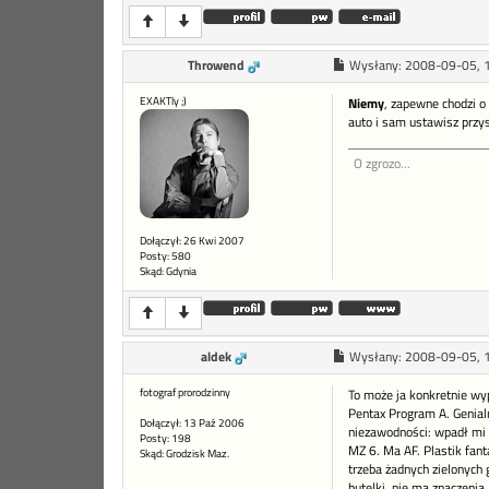
Throwend
Wysłany:
2008-09-05, 
EXAKTly ;)
Niemy
, zapewne chodzi o 
auto i sam ustawisz przy
O zgrozo...
Dołączył: 26 Kwi 2007
Posty: 580
Skąd: Gdynia
aldek
Wysłany:
2008-09-05, 
fotograf prorodzinny
To może ja konkretnie wy
Pentax Program A. Genialn
Dołączył: 13 Paź 2006
niezawodności: wpadł mi 
Posty: 198
MZ 6. Ma AF. Plastik fant
Skąd: Grodzisk Maz.
trzeba żadnych zielonych 
butelki, nie ma znaczenia