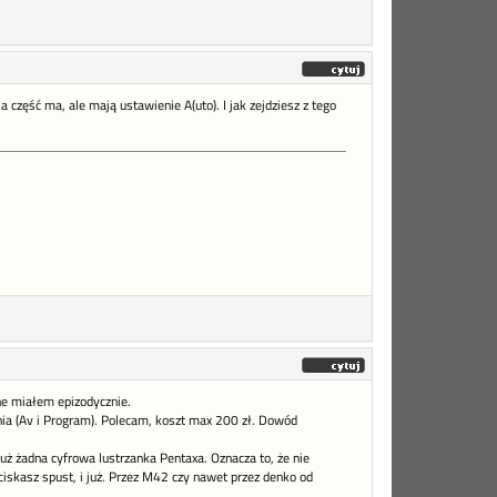
 część ma, ale mają ustawienie A(uto). I jak zejdziesz z tego
ne miałem epizodycznie.
nia (Av i Program). Polecam, koszt max 200 zł. Dowód
już żadna cyfrowa lustrzanka Pentaxa. Oznacza to, że nie
ciskasz spust, i już. Przez M42 czy nawet przez denko od