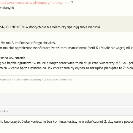
ttp://www.pentax.osw.pl/korpusy/korpusy.html
?
żo danych.
5N, CHINON CM-4 dobrych ale nie wiem czy spełniją moje warunki.
5n ma Auto Focusa którego chciałeś.
ma ciut ograniczoną współpracę ze szkłami manualnymi (serii K i M) ale nic więcej niż cy
esz na ww stronie.
ię nie będzie ograniczał w nauce a wręcz przeciwnie to na długi czas wystarczy MZ-5n - 
nica w cenie będzie minimalna. Jak chcesz totalny wypas za rozsądne pieniądze to Z1p ale
han sunshine, / It's better than moonshine, / Damn sure better than rain."
06:46
 to kup przejściówkę koniecznie bez kołnierza (ostrzy w nieskończoność). Używam z pow