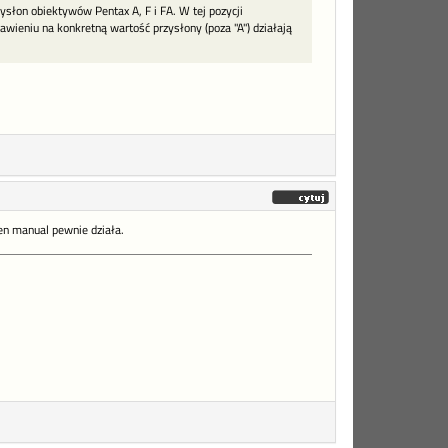
ysłon obiektywów Pentax A, F i FA. W tej pozycji
awieniu na konkretną wartość przysłony (poza "A") działają
łen manual pewnie działa.