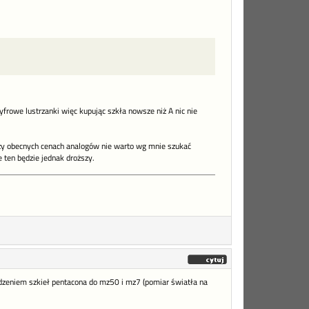
frowe lustrzanki więc kupując szkła nowsze niż A nic nie
przy obecnych cenach analogów nie warto wg mnie szukać
 ten będzie jednak droższy.
odzeniem szkieł pentacona do mz50 i mz7 (pomiar światła na