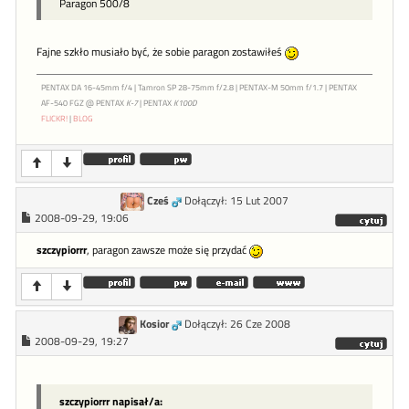
Paragon 500/8
Fajne szkło musiało być, że sobie paragon zostawiłeś
PENTAX DA 16-45mm f/4 | Tamron SP 28-75mm f/2.8 | PENTAX-M 50mm f/1.7 | PENTAX
AF-540 FGZ @ PENTAX
K-7
| PENTAX
K100D
FLICKR!
|
BLOG
Cześ
Dołączył: 15 Lut 2007
2008-09-29, 19:06
szczypiorrr
, paragon zawsze może się przydać
Kosior
Dołączył: 26 Cze 2008
2008-09-29, 19:27
szczypiorrr napisał/a: