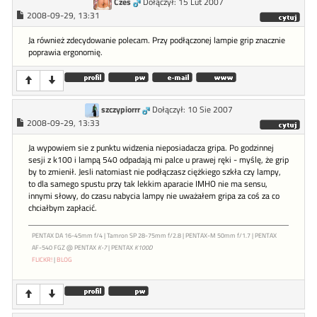
Cześ
Dołączył: 15 Lut 2007
2008-09-29, 13:31
Ja również zdecydowanie polecam. Przy podłączonej lampie grip znacznie
poprawia ergonomię.
szczypiorrr
Dołączył: 10 Sie 2007
2008-09-29, 13:33
Ja wypowiem sie z punktu widzenia nieposiadacza gripa. Po godzinnej
sesji z k100 i lampą 540 odpadają mi palce u prawej ręki - myślę, że grip
by to zmienił. Jesli natomiast nie podłączasz ciężkiego szkła czy lampy,
to dla samego spustu przy tak lekkim aparacie IMHO nie ma sensu,
innymi słowy, do czasu nabycia lampy nie uważałem gripa za coś za co
chciałbym zapłacić.
PENTAX DA 16-45mm f/4 | Tamron SP 28-75mm f/2.8 | PENTAX-M 50mm f/1.7 | PENTAX
AF-540 FGZ @ PENTAX
K-7
| PENTAX
K100D
FLICKR!
|
BLOG