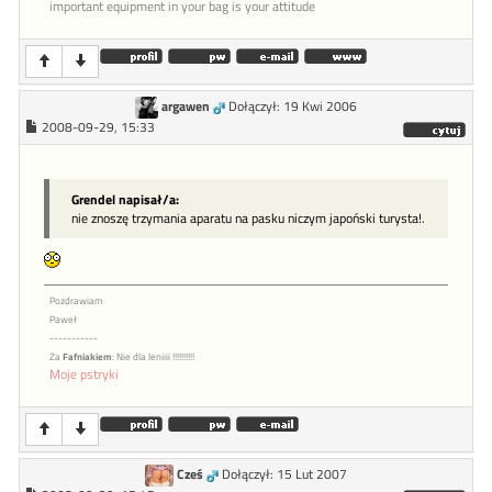
important equipment in your bag is your attitude
argawen
Dołączył: 19 Kwi 2006
2008-09-29, 15:33
Grendel napisał/a:
nie znoszę trzymania aparatu na pasku niczym japoński turysta!.
Pozdrawiam
Paweł
-----------
Za
Fafniakiem
: Nie dla leniiii !!!!!!!!!!
Moje pstryki
Cześ
Dołączył: 15 Lut 2007