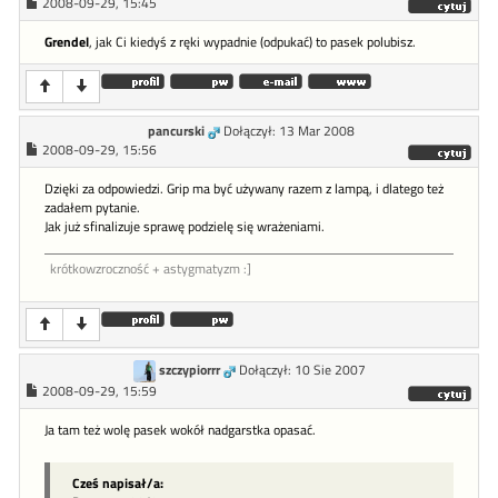
2008-09-29, 15:45
Grendel
, jak Ci kiedyś z ręki wypadnie (odpukać) to pasek polubisz.
pancurski
Dołączył: 13 Mar 2008
2008-09-29, 15:56
Dzięki za odpowiedzi. Grip ma być używany razem z lampą, i dlatego też
zadałem pytanie.
Jak już sfinalizuje sprawę podzielę się wrażeniami.
krótkowzroczność + astygmatyzm :]
szczypiorrr
Dołączył: 10 Sie 2007
2008-09-29, 15:59
Ja tam też wolę pasek wokół nadgarstka opasać.
Cześ napisał/a: