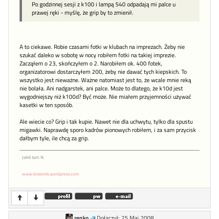
Po godzinnej sesji z k100 i lampą 540 odpadają mi palce u
prawej ręki - myślę, że grip by to zmienił.
A to ciekawe. Robie czasami fotki w klubach na imprezach. Żeby nie
szukać daleko w sobotę w nocy robiłem fotki na takiej imprezie.
Zacząłem o 23, skończyłem o 2. Narobiłem ok. 400 fotek,
organizatorowi dostarczyłem 200, żeby nie dawać tych kiepskich. To
wszystko jest nieważne. Ważne natomiast jest to, że wcale mnie reką
nie bolała. Ani nadgarstek, ani palce. Może to dlatego, że k10d jest
wygodniejszy niż k100d? Być może. Nie miałem przyjemności używać
kasetki w ten sposób.
Ale wiecie co? Grip i tak kupie. Nawet nie dla uchwytu, tylko dla spustu
migawki. Naprawdę sporo kadrów pionowych robiłem, i za sam przycisk
dałbym tyle, ile chcą za grip.
Jakiś tam N
www.kosiorek.wordpress.com
renko
Dołączył: 25 Maj 2008