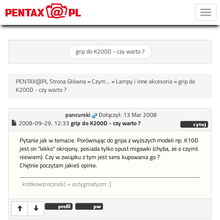
Togg
navi
grip do K200D - czy warto ?
PENTAX@PL Strona Główna
»
Czym...
»
Lampy i inne akcesoria
»
grip do
K200D - czy warto ?
pancurski
Dołączył: 13 Mar 2008
2008-09-29, 12:33
grip do K200D - czy warto ?
Pytanie jak w temacie. Porównując do gripa z wyższych modeli np. K10D
jest on "lekko" okrojony, posiada tylko spust migawki (chyba, że o czymś
niewiem). Czy w związku z tym jest sens kupowania go ?
Chętnie poczytam jakieś opinie.
krótkowzroczność + astygmatyzm :]