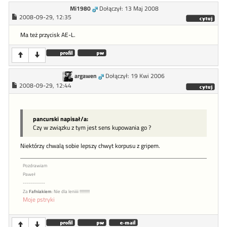
Mi1980
Dołączył: 13 Maj 2008
2008-09-29, 12:35
Ma też przycisk AE-L.
argawen
Dołączył: 19 Kwi 2006
2008-09-29, 12:44
pancurski napisał/a:
Czy w związku z tym jest sens kupowania go ?
Niektórzy chwalą sobie lepszy chwyt korpusu z gripem.
Pozdrawiam
Paweł
-----------
Za
Fafniakiem
: Nie dla leniiii !!!!!!!!!!
Moje pstryki