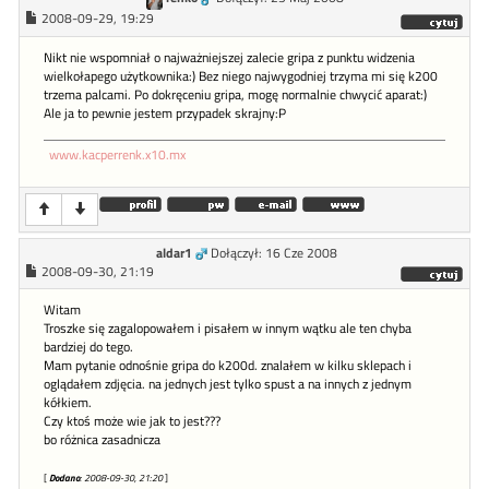
2008-09-29, 19:29
Nikt nie wspomniał o najważniejszej zalecie gripa z punktu widzenia
wielkołapego użytkownika:) Bez niego najwygodniej trzyma mi się k200
trzema palcami. Po dokręceniu gripa, mogę normalnie chwycić aparat:)
Ale ja to pewnie jestem przypadek skrajny:P
www.kacperrenk.x10.mx
aldar1
Dołączył: 16 Cze 2008
2008-09-30, 21:19
Witam
Troszke się zagalopowałem i pisałem w innym wątku ale ten chyba
bardziej do tego.
Mam pytanie odnośnie gripa do k200d. znalałem w kilku sklepach i
oglądałem zdjęcia. na jednych jest tylko spust a na innych z jednym
kółkiem.
Czy ktoś może wie jak to jest???
bo różnica zasadnicza
[
Dodano
: 2008-09-30, 21:20
]