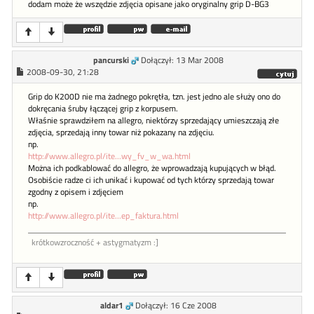
dodam może że wszędzie zdjęcia opisane jako oryginalny grip D-BG3
pancurski
Dołączył: 13 Mar 2008
2008-09-30, 21:28
Grip do K200D nie ma żadnego pokrętła, tzn. jest jedno ale służy ono do
dokręcania śruby łączącej grip z korpusem.
Właśnie sprawdziłem na allegro, niektórzy sprzedający umieszczają złe
zdjęcia, sprzedają inny towar niż pokazany na zdjęciu.
np.
http://www.allegro.pl/ite...wy_fv_w_wa.html
Można ich podkablować do allegro, że wprowadzają kupujących w błąd.
Osobiście radze ci ich unikać i kupować od tych którzy sprzedają towar
zgodny z opisem i zdjęciem
np.
http://www.allegro.pl/ite...ep_faktura.html
krótkowzroczność + astygmatyzm :]
aldar1
Dołączył: 16 Cze 2008