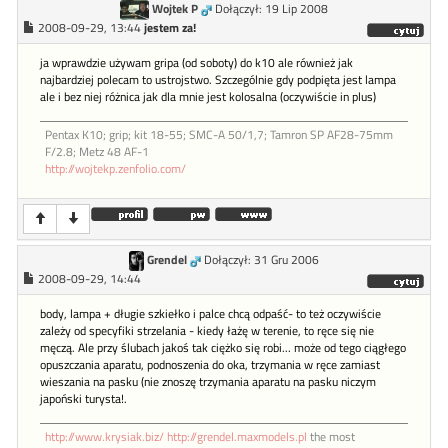
Wojtek P
Dołączył: 19 Lip 2008
2008-09-29, 13:44
jestem za!
ja wprawdzie używam gripa (od soboty) do k10 ale również jak
najbardziej polecam to ustrojstwo. Szczególnie gdy podpięta jest lampa
ale i bez niej różnica jak dla mnie jest kolosalna (oczywiście in plus)
Pentax K10; grip; kit 18-55; SMC-A 50/1,7; Tamron SP AF28-75mm
F/2.8; Metz 48 AF-1
http://wojtekp.zenfolio.com/
Grendel
Dołączył: 31 Gru 2006
2008-09-29, 14:44
body, lampa + długie szkiełko i palce chcą odpaść- to też oczywiście
zależy od specyfiki strzelania - kiedy łażę w terenie, to ręce się nie
męczą. Ale przy ślubach jakoś tak ciężko się robi... może od tego ciągłego
opuszczania aparatu, podnoszenia do oka, trzymania w ręce zamiast
wieszania na pasku (nie znoszę trzymania aparatu na pasku niczym
japoński turysta!.
http://www.krysiak.biz/
http://grendel.maxmodels.pl
the most