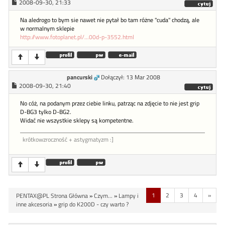
2008-09-30, 21:33
Na aledrogo to bym sie nawet nie pytał bo tam różne "cuda" chodzą, ale
w normalnym sklepie
http://www.fotoplanet.pl/...00d-p-3552.html
pancurski
Dołączył: 13 Mar 2008
2008-09-30, 21:40
No cóż, na podanym przez ciebie linku, patrząc na zdjęcie to nie jest grip
D-BG3 tylko D-BG2.
Widać nie wszystkie sklepy są kompetentne.
krótkowzroczność + astygmatyzm :]
1
2
3
4
»
PENTAX@PL Strona Główna
»
Czym...
»
Lampy i
inne akcesoria
»
grip do K200D - czy warto ?