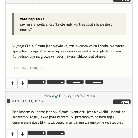
x4rd napisał/a:
czy mi się wydaje, czy 12-24 gubi kontrast pod słońce dość
mocno?
Wydaje Ci się. Strata jest niewielka, tzn. akceptowalna i chyba nie warta
specjalnej uwagi. Z pewnością nie dorównuje pod tym względem Irixowi
15, jednak bije na głowę w ilości i jakości blików pod Słońce.
YM124G, K-5II, K-3II
Kot72
Dołączył: 15 Paź 2014
2020-07-08, 09:57
Ze słońcem w kadrze jest o.k. Spadek kontrastu jest niewielki . Jednak ze
słońcem w rogu , lekko poza kadrem , w przeciwnym dolnym rogu
generuje się duży blik . Z założonym tulipanem zjawisko nie występuje .