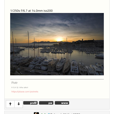
1/250s f/6.7 at 14.0mm iso200
Piotr
K-5,K-3| i kilka szkieł
https://pbase.com/piotreks