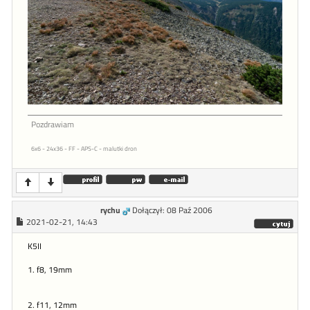
Pozdrawiam
6x6 - 24x36 - FF - APS-C - malutki dron
rychu
Dołączył: 08 Paź 2006
2021-02-21, 14:43
K5II
1. f8, 19mm
2. f11, 12mm