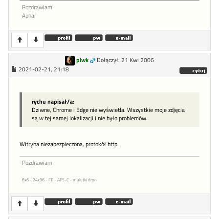
Pozdrawiam
Aphar
plwk
Dołączył: 21 Kwi 2006
2021-02-21, 21:18
rychu napisał/a:
Dziwne, Chrome i Edge nie wyświetla. Wszystkie moje zdjęcia
są w tej samej lokalizacji i nie było problemów.
Witryna niezabezpieczona, protokół http.
Pozdrawiam
6x6 - 24x36 - FF - APS-C - malutki dron