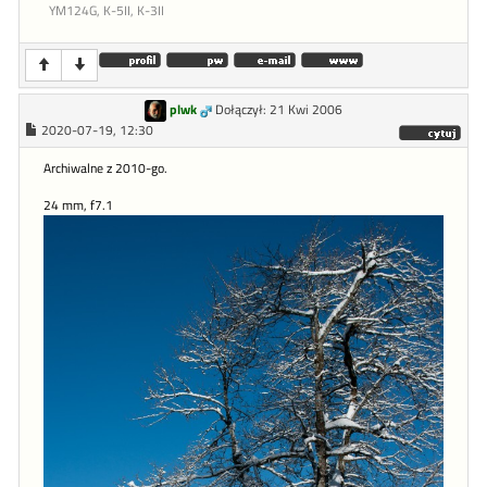
YM124G, K-5II, K-3II
plwk
Dołączył: 21 Kwi 2006
2020-07-19, 12:30
Archiwalne z 2010-go.
24 mm, f7.1