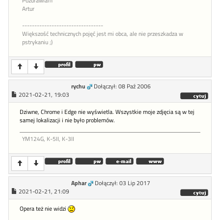
Pozdrawiam
Artur
---------------------------------
Większość technicznych pojęć jest mi obca, ale nie przeszkadza w
pstrykaniu ;)
rychu
Dołączył: 08 Paź 2006
2021-02-21, 19:03
Dziwne, Chrome i Edge nie wyświetla. Wszystkie moje zdjęcia są w tej
samej lokalizacji i nie było problemów.
YM124G, K-5II, K-3II
Aphar
Dołączył: 03 Lip 2017
2021-02-21, 21:09
Opera też nie widzi