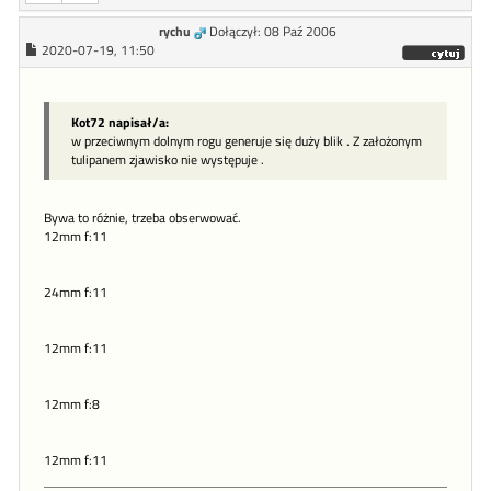
rychu
Dołączył: 08 Paź 2006
2020-07-19, 11:50
Kot72 napisał/a:
w przeciwnym dolnym rogu generuje się duży blik . Z założonym
tulipanem zjawisko nie występuje .
Bywa to różnie, trzeba obserwować.
12mm f:11
24mm f:11
12mm f:11
12mm f:8
12mm f:11