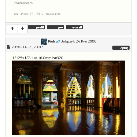
Pozdrawiam
6x6 - 24x36 - FF - APS-C - malutki dron
Piotr
Dołączył: 24 Kwi 2006
2010-03-31, 23:07
1/125s f/7.1 at 16.0mm iso320