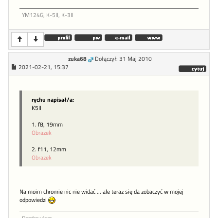
YM124G, K-5II, K-3II
zuka68
Dołączył: 31 Maj 2010
2021-02-21, 15:37
rychu napisał/a:
K5II
1. f8, 19mm
Obrazek
2. f11, 12mm
Obrazek
Na moim chromie nic nie widać ... ale teraz się da zobaczyć w mojej
odpowiedzi