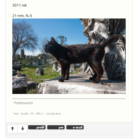
2011 rok
21 mm, f4.5
Pozdrawiam
6x6 - 24x36 - FF - APS-C - malutki dron