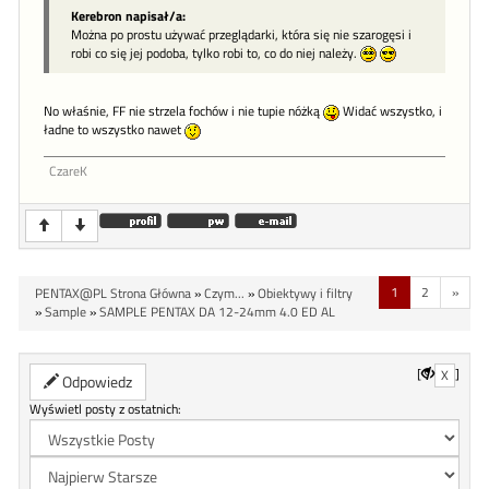
Kerebron napisał/a:
Można po prostu używać przeglądarki, która się nie szarogęsi i
robi co się jej podoba, tylko robi to, co do niej należy.
No właśnie, FF nie strzela fochów i nie tupie nóżką
Widać wszystko, i
ładne to wszystko nawet
CzareK
1
2
»
PENTAX@PL Strona Główna
»
Czym...
»
Obiektywy i filtry
»
Sample
»
SAMPLE PENTAX DA 12-24mm 4.0 ED AL
[
]
X
Odpowiedz
Wyświetl posty z ostatnich: