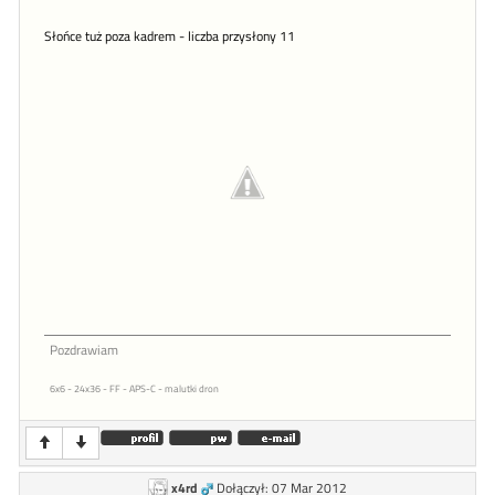
Słońce tuż poza kadrem - liczba przysłony 11
Pozdrawiam
6x6 - 24x36 - FF - APS-C - malutki dron
x4rd
Dołączył: 07 Mar 2012