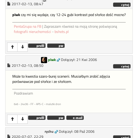
2017-02-13, 08:47
plwk
czy mi się wydaje, czy 12-24 gubi kontrast pod słońce dość mocno?
PentaGrupa na FB
| Zapraszam również na moją stronę poświęconą
fotografii nieruchomości
-
bshots.pl
plwk
Dołączył: 21 Kwi 2006
2017-02-13, 08:50
Może to kwestia szaro-burej scenerii. Musiałbym zrobić zdjęcia
porównawcze pod słońce i ze słońcem.
Pozdrawiam
6x6 - 24x36 - FF - APS-C - malutki dron
rychu
Dołączył: 08 Paź 2006
2020-07-07, 22:29