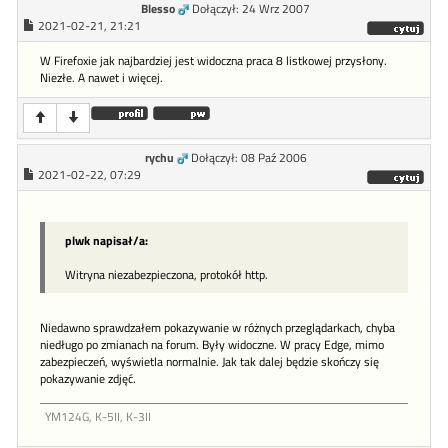
Blesso
Dołączył: 24 Wrz 2007
2021-02-21, 21:21
W Firefoxie jak najbardziej jest widoczna praca 8 listkowej przysłony.
Niezłe. A nawet i więcej.
rychu
Dołączył: 08 Paź 2006
2021-02-22, 07:29
plwk napisał/a:
Witryna niezabezpieczona, protokół http.
Niedawno sprawdzałem pokazywanie w różnych przeglądarkach, chyba
niedługo po zmianach na forum. Były widoczne. W pracy Edge, mimo
zabezpieczeń, wyświetla normalnie. Jak tak dalej będzie skończy się
pokazywanie zdjęć.
YM124G, K-5II, K-3II