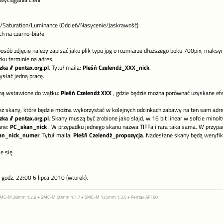
wyciągania cieni
Saturation/Luminance (Odcień/Nasycenie/Jaskrawość)
ch na czarno-białe
osób zdjęcie należy zapisać jako plik typu jpg o rozmiarze dłuższego boku 700pix, maks
u terminie na adres:
ka // pentax.org.pl
. Tytuł maila:
Pleśń Czelendż_XXX_nick
.
ysłać jedną pracę.
aną wstawione do wątku:
Pleśń Czelendż XXX
, gdzie będzie można porównać uzyskane efe
eż skany, które będzie można wykorzystać w kolejnych odcinkach zabawy na ten sam adre
ka // pentax.org.pl
. Skany muszą być zrobione jako slajd, w 16 bit linear w sofcie mino
ane:
PC_skan_nick
. W przypadku jednego skanu nazwa TIFFa i rara taka sama. W przypad
an_nick_numer
. Tytuł maila:
Pleśń Czelendż_propozycja
. Nadesłane skany będą weryfi
je się
 godz. 22:00 6 lipca 2010 (wtorek).
 SMC-M 28mm 1:2.8 + SMC-M 50mm 1:1.7 + SMC-M 135mm 1:3.5 + Pentax AF160