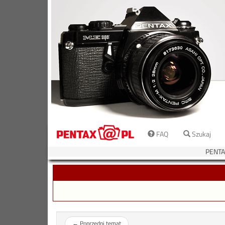
FAQ
Szukaj
PENTA
←
Poprzedni temat