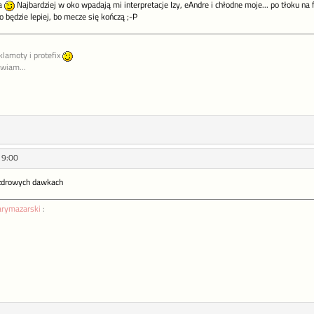
ta
Najbardziej w oko wpadają mi interpretacje Izy, eAndre i chłodne moje... po tłoku 
będzie lepiej, bo mecze się kończą ;-P
klamoty i protefix
awiam...
19:00
 zdrowych dawkach
arymazarski
: