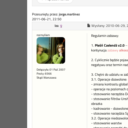
Przesunięty przez:
jorge.martinez
2011-06-21, 22:50
Iza
Wysłany:
2010-06-29, 
rozmyślam
Regulamin zabawy:
1.
Pleśń Czelendż v2.0
- 
kontynucja
zabawy
alkos
2. Cyklicznie będzie pojaw
negatywu oraz termin nad
Dołączyła: 01 Paź 2007
Posty: 6566
3. Chętni do udziału w za
Skąd: Warszawa
3.1. Operacje dozwolone:
- zmiana kontrastu global
- operacje na poziomach o
- stosowanie narzędzia D
- stosowanie filtrów Uns
obrazka
- kadrowanie - dozwolone
- stosowanie narzędzia Sp
3.2. Operacje niedozwolo
- stosowanie warstw