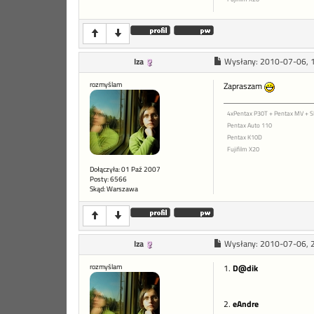
Iza
Wysłany:
2010-07-06, 
rozmyślam
Zapraszam
4xPentax P30T + Pentax MV +
Pentax Auto 110
Pentax K10D
Fujifilm X20
Dołączyła: 01 Paź 2007
Posty: 6566
Skąd: Warszawa
Iza
Wysłany:
2010-07-06, 
rozmyślam
1.
D@dik
2.
eAndre