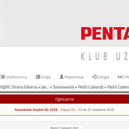
Użytkownicy
Grupy
Rejestracja
Zaloguj
D/N
X@PL Strona Główna
»
Jak...
»
Skanowanie
»
Pleśń Czelendż
»
Pleśń Czele
Ogłoszenie
Kaszubskie Grzybki AD 2026
- Edycja XV -
25 do 27 września 2026
Pleśń Czelendż 065