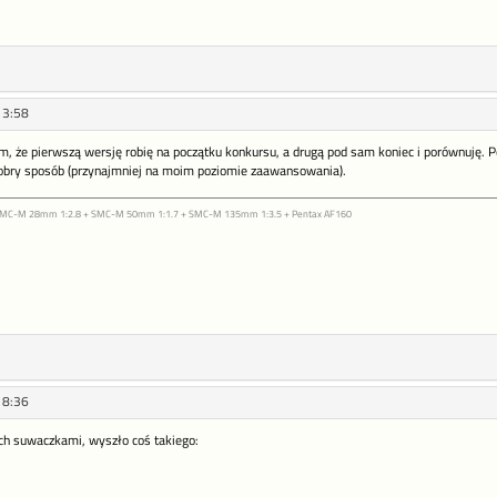
13:58
, że pierwszą wersję robię na początku konkursu, a drugą pod sam koniec i porównuję. Po
 dobry sposób (przynajmniej na moim poziomie zaawansowania).
 SMC-M 28mm 1:2.8 + SMC-M 50mm 1:1.7 + SMC-M 135mm 1:3.5 + Pentax AF160
18:36
ch suwaczkami, wyszło coś takiego: