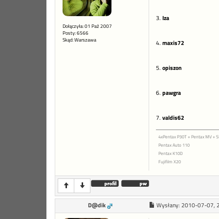
3.
Iza
Dołączyła: 01 Paź 2007
Posty: 6566
Skąd: Warszawa
4.
maxis72
5.
opiszon
6.
pawgra
7.
valdis62
4xPentax P30T + Pentax MV +
Pentax Auto 110
Pentax K10D
Fujifilm X20
D@dik
Wysłany:
2010-07-07, 