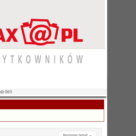
ndż 065
Następny temat
→