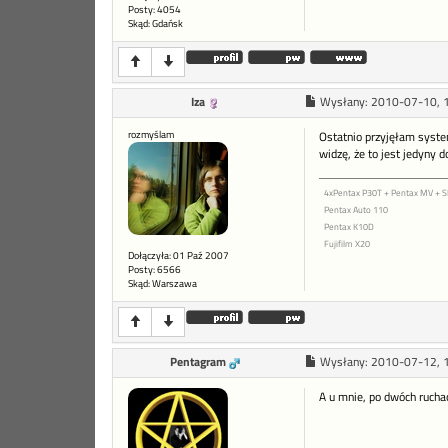
Posty: 4054
Skąd: Gdańsk
Iza
Wysłany:
2010-07-10, 
rozmyślam
Ostatnio przyjęłam system
widzę, że to jest jedyny
4xPentax P30T + Pentax MV +
Pentax Auto 110
Pentax K10D
Fujifilm X20
Dołączyła: 01 Paź 2007
Posty: 6566
Skąd: Warszawa
Pentagram
Wysłany:
2010-07-12, 
A u mnie, po dwóch rucha