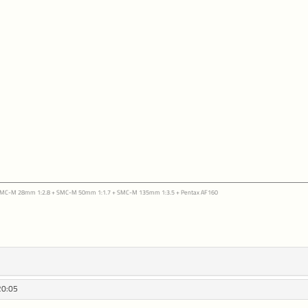
 SMC-M 28mm 1:2.8 + SMC-M 50mm 1:1.7 + SMC-M 135mm 1:3.5 + Pentax AF160
20:05