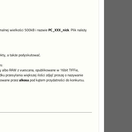
ymalnej wielkości 500kB i nazwie
PC_XXX_nick
. Plik należy
kty, a także podyskutować.
s:
lty albo RAW z vuescana, opublikowane w 16bit TIFFie,
ku przesyłania większej ilości zdjęć proszę o nazywanie
kowane przez
alkosa
pod kątem przydatności do konkursu.