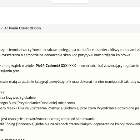
22:02
Pleśń Czelendż 065
czyli ciemniactwo cyfrowe, to zabawa polegająca na obróbce skanów z kliszy metodami z
a
rozszerzona o samodzielne odwracanie skanu do pozytywu oraz o zdjęcia kolorowe.
iał się wątek o tytule:
Pleśń Czelendż XXX
(XXX - numer odcinka) zawierający regulamin z
syłania prac.
bawie mają za zadanie ściągnąć powyższy plik oraz dokonać na nim manipulacji tak, aby u
nie
raz krzywych globalnie
odge/Burn (Przysłanianie/Dopalanie) miejscowo
harp Mask i Blur (Wyostrzanie/Rozmycie) globalnie, przy czym Wyostrzanie dozwolone jest
 jest usunięcie lub wyrównanie czarnej ramki od skanowania
lit Toning (Tonowanie) globalnie na skanach czarno-białych; dopuszczalne kolory tonowania 
ne: