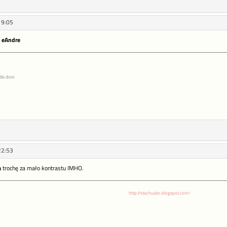
19:05
i
eAndre
tki dron
22:53
a
trochę za mało kontrastu IMHO.
http://stachuabc.blogspot.com/