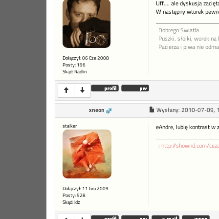
Uff.... ale dyskusja zacię
W następny wtorek pewno 
Dobrego Swiatla
Puszki, słoiki, worek na 
Pacierza i piwa nie odm
Dołączył: 06 Cze 2008
Posty: 196
Skąd: Radlin
xneon
Wysłany:
2010-07-09, 
stalker
eAndre, lubię kontrast w
:
http://shownd.com/cez
Dołączył: 11 Gru 2009
Posty: 528
Skąd: ldz