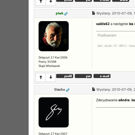
plwk
Wysłany:
2010-07-09, 
valdis62
a następnie
Iza
Pozdrawiam
6x6 - 24x36 - FF - APS-C - malu
Dołączył: 21 Kwi 2006
Posty: 35398
Skąd: Włocławek
Stachu
Wysłany:
2010-07-09, 
Zdecydowanie
eAndre
.
Iz
Dołączył: 27 Kwi 2007