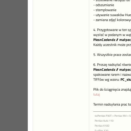
- stosowanie narzędzi do 
- odszumianie
- stemplowanie
- używanie suwaków Hue/
- zamiana zdjęć kolorowy
4. Przygotowane w ten sp
wysłać w podanym w wątk
PlesnCzelendz // małpecz
Każdy uczestnik może prz
5. Wszystkie prace zost
6. Proszę nadsyłać równi
PlesnCzelendz // małpecz
spakowane rarem i nazw
TIFFów wg wzoru:
PC_sk
Plik do ściągnięcia znajdu
tutaj
Termin nadsyłania prac to
4xPentax P30T + Pentax MV +
Pentax Auto 110
Pentax K10D
Fujifilm X20