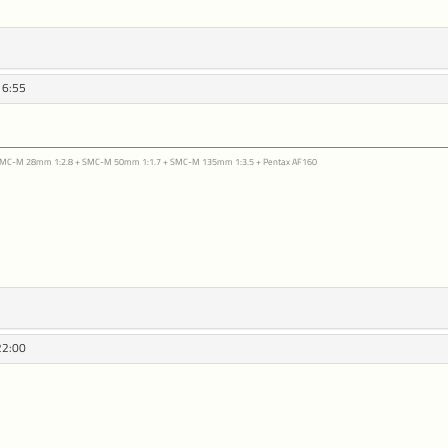
16:55
 SMC-M 28mm 1:2.8 + SMC-M 50mm 1:1.7 + SMC-M 135mm 1:3.5 + Pentax AF160
22:00