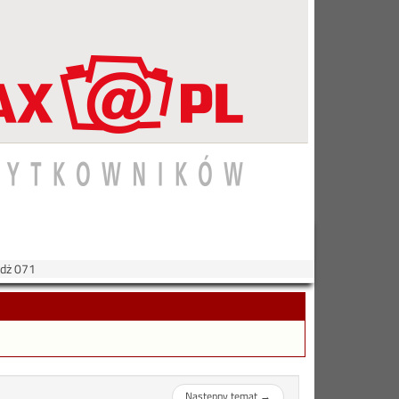
ndż 071
Następny temat
→