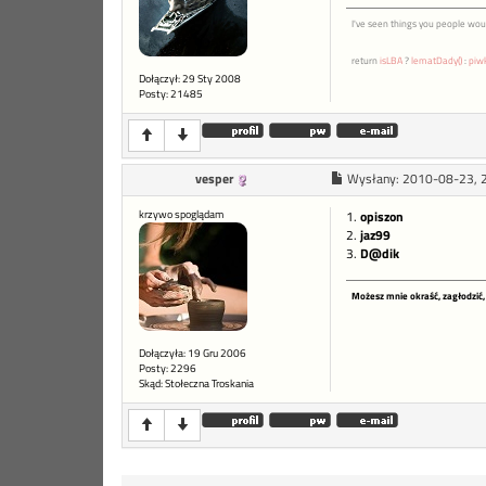
I've seen things you people would
return
isLBA
?
lematDady()
:
piw
Dołączył: 29 Sty 2008
Posty: 21485
vesper
Wysłany:
2010-08-23, 
krzywo spoglądam
1.
opiszon
2.
jaz99
3.
D@dik
Możesz mnie okraść, zagłodzić, 
Dołączyła: 19 Gru 2006
Posty: 2296
Skąd: Stołeczna Troskania