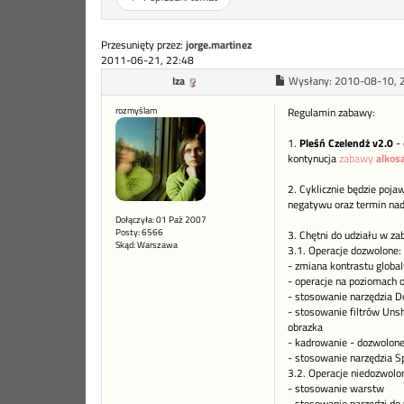
Przesunięty przez:
jorge.martinez
2011-06-21, 22:48
Iza
Wysłany:
2010-08-10, 
rozmyślam
Regulamin zabawy:
1.
Pleśń Czelendż v2.0
- 
kontynucja
zabawy
alkos
2. Cyklicznie będzie pojaw
negatywu oraz termin nad
Dołączyła: 01 Paź 2007
Posty: 6566
3. Chętni do udziału w za
Skąd: Warszawa
3.1. Operacje dozwolone:
- zmiana kontrastu global
- operacje na poziomach o
- stosowanie narzędzia D
- stosowanie filtrów Uns
obrazka
- kadrowanie - dozwolone
- stosowanie narzędzia Sp
3.2. Operacje niedozwolo
- stosowanie warstw