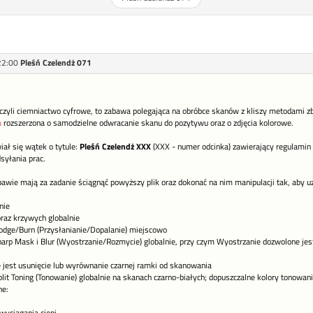
22:00
Pleśń Czelendż 071
czyli ciemniactwo cyfrowe, to zabawa polegająca na obróbce skanów z kliszy metodami z
a
rozszerzona o samodzielne odwracanie skanu do pozytywu oraz o zdjęcia kolorowe.
iał się wątek o tytule:
Pleśń Czelendż XXX
(XXX - numer odcinka) zawierający regulamin z
syłania prac.
bawie mają za zadanie ściągnąć powyższy plik oraz dokonać na nim manipulacji tak, aby u
nie
raz krzywych globalnie
odge/Burn (Przysłanianie/Dopalanie) miejscowo
harp Mask i Blur (Wyostrzanie/Rozmycie) globalnie, przy czym Wyostrzanie dozwolone jest
 jest usunięcie lub wyrównanie czarnej ramki od skanowania
lit Toning (Tonowanie) globalnie na skanach czarno-białych; dopuszczalne kolory tonowania 
ne: