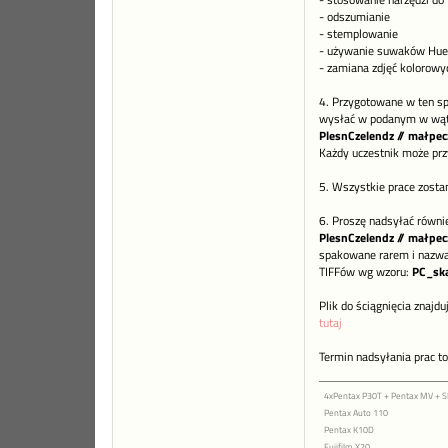
- stosowanie narzędzi do 
- odszumianie
- stemplowanie
- używanie suwaków Hue/
- zamiana zdjęć kolorowy
4. Przygotowane w ten sp
wysłać w podanym w wątk
PlesnCzelendz // małpecz
Każdy uczestnik może prz
5. Wszystkie prace zost
6. Proszę nadsyłać równi
PlesnCzelendz // małpecz
spakowane rarem i nazw
TIFFów wg wzoru:
PC_sk
Plik do ściągnięcia znajdu
tutaj
Termin nadsyłania prac to
4xPentax P30T + Pentax MV +
Pentax Auto 110
Pentax K10D
Fujifilm X20