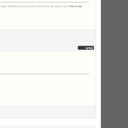
gate. All those moments will be lost in time, like tears in rain.
Time to die.