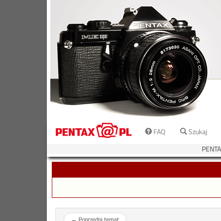
FAQ
Szukaj
PENTA
←
Poprzedni temat