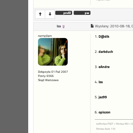
Iza
Wysłany:
2010-08-18, 
rozmyślam
1.
D@dik
2.
darkduch
3.
eAndre
Dołączyła: 01 Paź 2007
Posty: 6566
Skąd: Warszawa
4.
Iza
5.
jaz99
6.
opiszon
4xPentax P30T + Pentax MV +
Pentax Auto 110