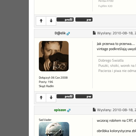
Pentax K10D
Fujifilm X20
D@dik
Wysłany:
2010-08-18, 
Jak przerwa to przerwa...
vintage podkreślają uwyda
Dobrego Swiatla
Puszki, słoiki, worek na 
Pacierza i piwa nie odm
Dołączył: 06 Cze 2008
Posty: 196
Skąd: Radlin
opiszon
Wysłany:
2010-08-18, 
Sad Vader
wczoraj robiłem na CRT, 
obróbka kolorystyczna zbl