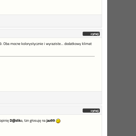
99. Oba mocne kolorystycznie i wyraziste... dodatkowy klimat
 opinię
D@dik
a, tzn głosuję na
jaz99