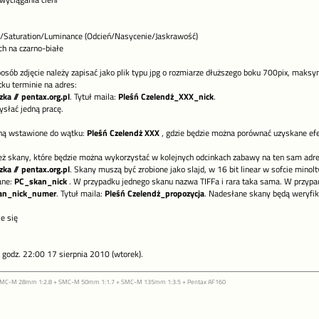
wyciągania cieni
Saturation/Luminance (Odcień/Nasycenie/Jaskrawość)
ch na czarno-białe
osób zdjęcie należy zapisać jako plik typu jpg o rozmiarze dłuższego boku 700pix, maks
u terminie na adres:
ka // pentax.org.pl
. Tytuł maila:
Pleśń Czelendż_XXX_nick
.
ysłać jedną pracę.
aną wstawione do wątku:
Pleśń Czelendż XXX
, gdzie będzie można porównać uzyskane efe
eż skany, które będzie można wykorzystać w kolejnych odcinkach zabawy na ten sam adre
ka // pentax.org.pl
. Skany muszą być zrobione jako slajd, w 16 bit linear w sofcie mino
ane:
PC_skan_nick
. W przypadku jednego skanu nazwa TIFFa i rara taka sama. W przypad
an_nick_numer
. Tytuł maila:
Pleśń Czelendż_propozycja
. Nadesłane skany będą weryfi
je się
 godz. 22:00 17 sierpnia 2010 (wtorek).
 SMC-M 28mm 1:2.8 + SMC-M 50mm 1:1.7 + SMC-M 135mm 1:3.5 + Pentax AF160