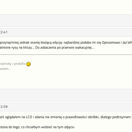
22:41
. przynajmniej jednak ocenię bieżącą edycję: najbardziej podoba mi się Opiszonowe i Jaz'a
tnione rysy na kliszy... Do zobaczenia po przerwie wakacyjnej...
klamoty i protefix
awiam...
22:59
dziś oglądałem na LCD i zdania nie zmienię o prawidłowości obróbki, dlatego podtrzymam
iżona do tego, co chciałbym widzieć na tym zdjęciu