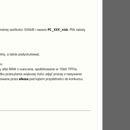
ymalnej wielkości 500kB i nazwie
PC_XXX_nick
. Plik należy
kty, a także podyskutować.
s:
lty albo RAW z vuescana, opublikowane w 16bit TIFFie,
ku przesyłania większej ilości zdjęć proszę o nazywanie
kowane przez
alkosa
pod kątem przydatności do konkursu.