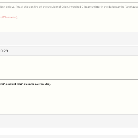
n't believe. Attack ships on fire off the shoulder of Orion. I watched C-beams glitter in the dark near the Tannhauser 
koWPoznaniu()
;
20:29
zbić, a nawet zabić, ale mnie nie zanudzaj.