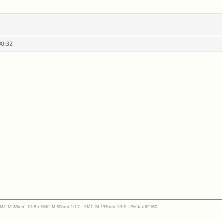
00:32
 SMC-M 28mm 1:2.8 + SMC-M 50mm 1:1.7 + SMC-M 135mm 1:3.5 + Pentax AF160