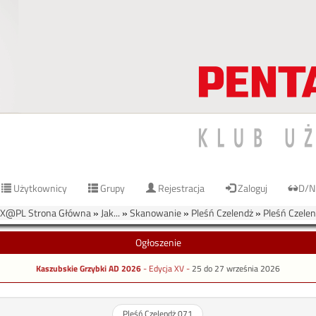
Użytkownicy
Grupy
Rejestracja
Zaloguj
D/N
X@PL Strona Główna
»
Jak...
»
Skanowanie
»
Pleśń Czelendż
»
Pleśń Czele
Ogłoszenie
Kaszubskie Grzybki AD 2026
- Edycja XV -
25 do 27 września 2026
Pleśń Czelendż 071