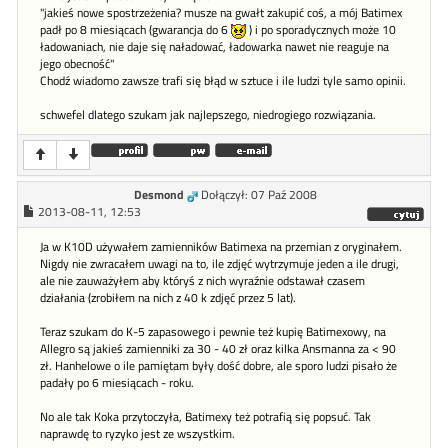
"jakieś nowe spostrzeżenia? musze na gwałt zakupić coś, a mój Batimex
padł po 8 miesiącach (gwarancja do 6
) i po sporadycznych może 10
ładowaniach, nie daje się naładować, ładowarka nawet nie reaguje na
jego obecność"
Chodź wiadomo zawsze trafi się błąd w sztuce i ile ludzi tyle samo opinii.
schwefel dlatego szukam jak najlepszego, niedrogiego rozwiązania.
Desmond
Dołączył: 07 Paź 2008
2013-08-11, 12:53
Ja w K10D używałem zamienników Batimexa na przemian z oryginałem.
Nigdy nie zwracałem uwagi na to, ile zdjęć wytrzymuje jeden a ile drugi,
ale nie zauważyłem aby któryś z nich wyraźnie odstawał czasem
działania (zrobiłem na nich z 40 k zdjęć przez 5 lat).
Teraz szukam do K-5 zapasowego i pewnie też kupię Batimexowy, na
Allegro są jakieś zamienniki za 30 - 40 zł oraz kilka Ansmanna za < 90
zł. Hanhelowe o ile pamiętam były dość dobre, ale sporo ludzi pisało że
padały po 6 miesiącach - roku.
No ale tak Koka przytoczyła, Batimexy też potrafią się popsuć. Tak
naprawdę to ryzyko jest ze wszystkim.