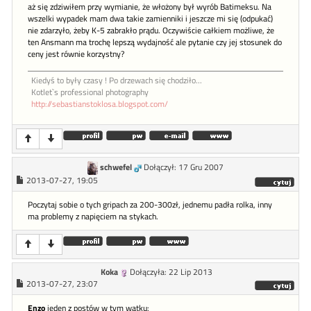
aż się zdziwiłem przy wymianie, że włożony był wyrób Batimeksu. Na
wszelki wypadek mam dwa takie zamienniki i jeszcze mi się (odpukać)
nie zdarzyło, żeby K-5 zabrakło prądu. Oczywiście całkiem możliwe, że
ten Ansmann ma trochę lepszą wydajność ale pytanie czy jej stosunek do
ceny jest równie korzystny?
Kiedyś to były czasy ! Po drzewach się chodziło...
Kotlet`s professional photography
http://sebastianstoklosa.blogspot.com/
schwefel
Dołączył: 17 Gru 2007
2013-07-27, 19:05
Poczytaj sobie o tych gripach za 200-300zł, jednemu padła rolka, inny
ma problemy z napięciem na stykach.
Koka
Dołączyła: 22 Lip 2013
2013-07-27, 23:07
Enzo
jeden z postów w tym wątku: