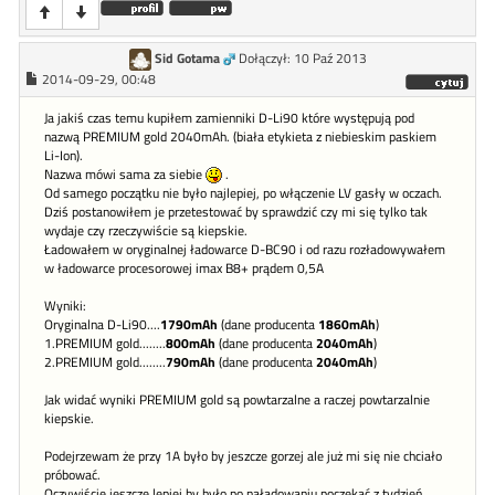
Sid Gotama
Dołączył: 10 Paź 2013
2014-09-29, 00:48
Ja jakiś czas temu kupiłem zamienniki D-Li90 które występują pod
nazwą PREMIUM gold 2040mAh. (biała etykieta z niebieskim paskiem
Li-Ion).
Nazwa mówi sama za siebie
.
Od samego początku nie było najlepiej, po włączenie LV gasły w oczach.
Dziś postanowiłem je przetestować by sprawdzić czy mi się tylko tak
wydaje czy rzeczywiście są kiepskie.
Ładowałem w oryginalnej ładowarce D-BC90 i od razu rozładowywałem
w ładowarce procesorowej imax B8+ prądem 0,5A
Wyniki:
Oryginalna D-Li90....
1790mAh
(dane producenta
1860mAh
)
1.PREMIUM gold........
800mAh
(dane producenta
2040mAh
)
2.PREMIUM gold........
790mAh
(dane producenta
2040mAh
)
Jak widać wyniki PREMIUM gold są powtarzalne a raczej powtarzalnie
kiepskie.
Podejrzewam że przy 1A było by jeszcze gorzej ale już mi się nie chciało
próbować.
Oczywiście jeszcze lepiej by było po naładowaniu poczekać z tydzień,