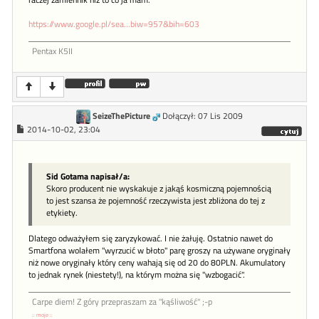
raczej zamiennik niż to co ja mam.
https://www.google.pl/sea...biw=957&bih=603
Pentax K5II
SeizeThePicture
Dołączył: 07 Lis 2009
2014-10-02, 23:04
Sid Gotama napisał/a:
Skoro producent nie wyskakuje z jakąś kosmiczną pojemnością
to jest szansa że pojemność rzeczywista jest zbliżona do tej z
etykiety.
Dlatego odważyłem się zaryzykować. I nie żałuję. Ostatnio nawet do
Smartfona wolałem "wyrzucić w błoto" parę groszy na używane oryginały
niż nowe oryginały który ceny wahają się od 20 do 80PLN. Akumulatory
to jednak rynek (niestety!), na którym można się "wzbogacić".
Carpe diem! Z góry przepraszam za "kąśliwość" ;-p
:: moje ::