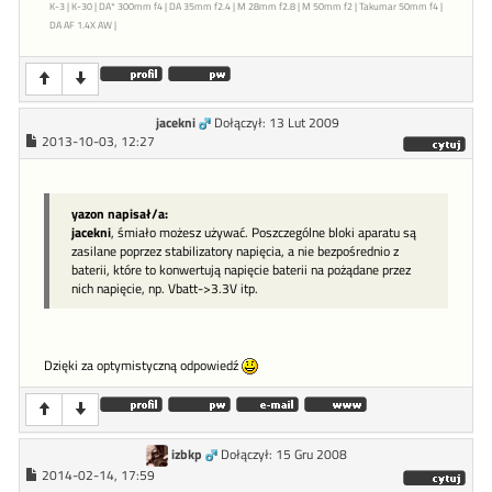
K-3 | K-30 | DA* 300mm f4 | DA 35mm f2.4 | M 28mm f2.8 | M 50mm f2 | Takumar 50mm f4 |
DA AF 1.4X AW |
jacekni
Dołączył: 13 Lut 2009
2013-10-03, 12:27
yazon napisał/a:
jacekni
, śmiało możesz używać. Poszczególne bloki aparatu są
zasilane poprzez stabilizatory napięcia, a nie bezpośrednio z
baterii, które to konwertują napięcie baterii na pożądane przez
nich napięcie, np. Vbatt->3.3V itp.
Dzięki za optymistyczną odpowiedź
izbkp
Dołączył: 15 Gru 2008
2014-02-14, 17:59