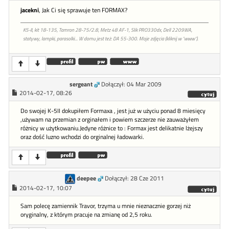
jacekni
, Jak Ci się sprawuje ten FORMAX?
K5-II, kit 18-135, Tamron 28-75/2.8, Metz 48 AF-1, Slik PRO330dx, Dell 2209WA,
statywy, lampki, parasolki... W domu jest też: DA 55-300. Moje zdjęcia (kliknij w "www").
sergeant
Dołączył: 04 Mar 2009
2014-02-17, 08:26
Do swojej K-5II dokupiłem Formaxa , jest już w użyciu ponad 8 miesięcy
,używam na przemian z orginałem i powiem szczerze nie zauważyłem
różnicy w użytkowaniu.Jedyne różnice to : Formax jest delikatnie lżejszy
oraz dość luzno wchodzi do orginalnej ładowarki.
deepee
Dołączył: 28 Cze 2011
2014-02-17, 10:07
Sam polecę zamiennik Travor, trzyma u mnie nieznacznie gorzej niż
oryginalny, z którym pracuje na zmianę od 2,5 roku.