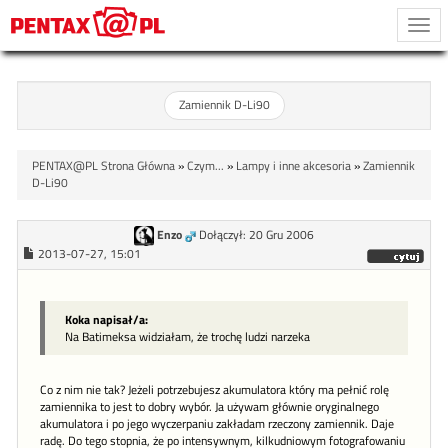
Togg
navi
Zamiennik D-Li90
PENTAX@PL Strona Główna
»
Czym...
»
Lampy i inne akcesoria
»
Zamiennik
D-Li90
Enzo
Dołączył: 20 Gru 2006
2013-07-27, 15:01
Koka napisał/a:
Na Batimeksa widziałam, że trochę ludzi narzeka
Co z nim nie tak? Jeżeli potrzebujesz akumulatora który ma pełnić rolę
zamiennika to jest to dobry wybór. Ja używam głównie oryginalnego
akumulatora i po jego wyczerpaniu zakładam rzeczony zamiennik. Daje
radę. Do tego stopnia, że po intensywnym, kilkudniowym fotografowaniu