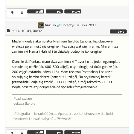
bakulik
Dołączył: 20 Kwi 2013
2014-10-03, 00:32
Miałem kiedyś akumulator Premium Gold do Canona. Też obiecywał
większą pojemność niż oryginał i też spisywał się miernie. Miałem też
zamienniki Hama i Hahnel i te działały podobnie jak oryginał.
Obecnie do Pentaxa mam dwa zamienniki Travor i o ile jeden egzemplarz
spisuje się nieźle (ok. 400-500 zdjęć), o tyle drugi jest dużo gorszy (ok.
200 zdjęć, ostatnio ledwo 116). Mam też dwa Photoolexy i na razie
spisują się bardzo dobrze (ponad 500 zdjęć). Na oryginalnej baterii
przeważnie udaje się zrobić 500-800 zdjęć, a mój rekord to ~1300.
Wydajność zależy oczywiście od sposobu fotografowania.
Pozdrawiam
Łukasz Bakuła
„Fotografia – to radość życia. Aparat nie został stworzony dla ludzi
smutnych i skwaśniałych”.
J. Płażewski