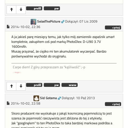
SeizeThePicture
Dołączył: 07 Lis 2009
2014-10-02, 22:36
A ja jakieś parę miesięcy temu, jak tylko mój zamiennik-zapaśnik umarł
kompletnie, zakupiłem coś pod marką PhotoOlex: D-LI90 3.7V
1600mAh.
Muszę przyznać, że ciężko mi ten akumulatorek wyczerpać. Bardzo
porównywalnie wychodzi do oryginału.
Carpe diem! Z góry przepraszam za "kąśliwość" ;-p
:: moje ::
Sid Gotama
Dołączył: 10 Paź 2013
2014-10-02, 22:58
Skoro producent nie wyskakuje z jakąś kosmiczną pojemnością to jest
szansa że pojemność rzeczywista jest zbliżona do tej z etykiety.
Jak "googlnąłem" to ten PhotoOlex to taka bardziej markowa podróba a