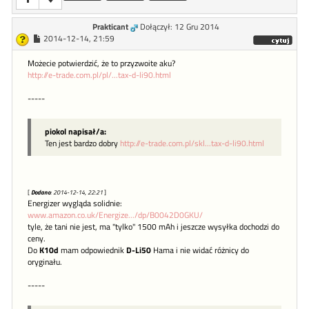
Prakticant
Dołączył: 12 Gru 2014
2014-12-14, 21:59
Możecie potwierdzić, że to przyzwoite aku?
http://e-trade.com.pl/pl/...tax-d-li90.html
-----
piokol napisał/a:
Ten jest bardzo dobry
http://e-trade.com.pl/skl...tax-d-li90.html
[
Dodano
: 2014-12-14, 22:21
]
Energizer wygląda solidnie:
www.amazon.co.uk/Energize.../dp/B0042D0GKU/
tyle, że tani nie jest, ma "tylko" 1500 mAh i jeszcze wysyłka dochodzi do
ceny.
Do
K10d
mam odpowiednik
D-Li50
Hama i nie widać różnicy do
oryginału.
-----