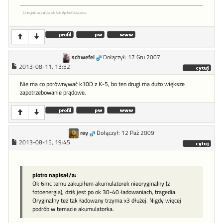
Co to jest: leży w trawie i nie dycha? Kadycha
schwefel
Dołączył: 17 Gru 2007
2013-08-11, 13:52
Nie ma co porównywać k10D z K-5, bo ten drugi ma dużo większe
zapotrzebowanie prądowe.
rey
Dołączył: 12 Paź 2009
2013-08-15, 19:45
piotro napisał/a:
Ok 6mc temu zakupiłem akumulatorek nieoryginalny (z
fotoenergia), dziś jest po ok 30-40 ładowaniach, tragedia.
Oryginalny też tak ładowany trzyma x3 dłużej. Nigdy więcej
podrób w temacie akumulatorka.