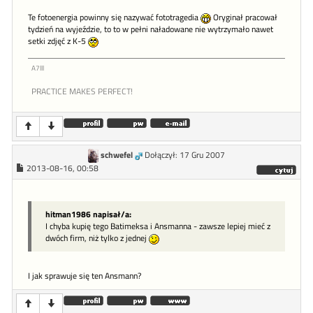
Te fotoenergia powinny się nazywać fototragedia
Oryginał pracował
tydzień na wyjeździe, to to w pełni naładowane nie wytrzymało nawet
setki zdjęć z K-5
A7lll
PRACTICE MAKES PERFECT!
schwefel
Dołączył: 17 Gru 2007
2013-08-16, 00:58
hitman1986 napisał/a:
I chyba kupię tego Batimeksa i Ansmanna - zawsze lepiej mieć z
dwóch firm, niż tylko z jednej
I jak sprawuje się ten Ansmann?