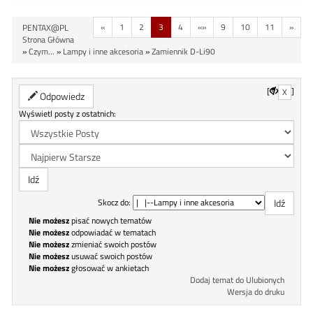
«
1
2
3
4
«»
9
10
11
»
PENTAX@PL
Strona Główna
»
Czym...
»
Lampy i inne akcesoria
»
Zamiennik D-Li90
[
]
X
Odpowiedz
Wyświetl posty z ostatnich:
Skocz do:
Nie możesz
pisać nowych tematów
Nie możesz
odpowiadać w tematach
Nie możesz
zmieniać swoich postów
Nie możesz
usuwać swoich postów
Nie możesz
głosować w ankietach
Dodaj temat do Ulubionych
Wersja do druku