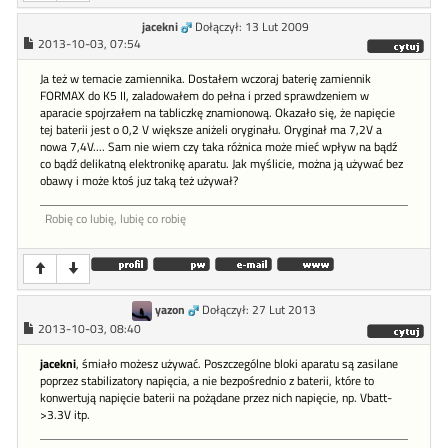
jacekni
Dołączył: 13 Lut 2009
2013-10-03, 07:54
Ja też w temacie zamiennika. Dostałem wczoraj baterię zamiennik
FORMAX do K5 II, zaladowałem do pełna i przed sprawdzeniem w
aparacie spojrzałem na tabliczkę znamionową. Okazało się, że napięcie
tej baterii jest o 0,2 V większe aniżeli oryginału. Oryginał ma 7,2V a
nowa 7,4V.... Sam nie wiem czy taka różnica może mieć wpływ na bądź
co bądź delikatną elektronikę aparatu. Jak myślicie, można ją używać bez
obawy i może ktoś juz taką też używał?
Robię co lubię, lubię co robię
yazon
Dołączył: 27 Lut 2013
2013-10-03, 08:40
jacekni
, śmiało możesz używać. Poszczególne bloki aparatu są zasilane
poprzez stabilizatory napięcia, a nie bezpośrednio z baterii, które to
konwertują napięcie baterii na pożądane przez nich napięcie, np. Vbatt-
>3.3V itp.