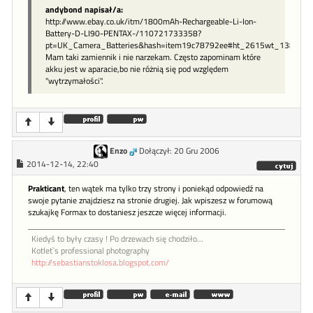
andybond napisał/a:
http://www.ebay.co.uk/itm/1800mAh-Rechargeable-Li-Ion-
Battery-D-LI90-PENTAX-/110721733358?
pt=UK_Camera_Batteries&hash=item19c78792ee#ht_2615wt_1384
Mam taki zamiennik i nie narzekam. Często zapominam które
akku jest w aparacie,bo nie różnią się pod względem
"wytrzymałości".
Enzo
Dołączył: 20 Gru 2006
2014-12-14, 22:40
Prakticant
, ten wątek ma tylko trzy strony i poniekąd odpowiedź na
swoje pytanie znajdziesz na stronie drugiej. Jak wpiszesz w forumową
szukajkę Formax to dostaniesz jeszcze więcej informacji.
Kiedyś to były czasy ! Po drzewach się chodziło...
Kotlet`s professional photography
http://sebastianstoklosa.blogspot.com/