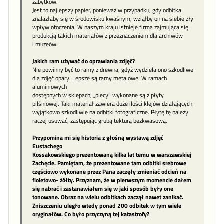
zabytków.
Jest to najlepszy papier, ponieważ w przypadku, gdy odbitka
znalazłaby się w środowisku kwaśnym, wziąłby on na siebie zły
wpływ otoczenia. W naszym kraju istnieje firma zajmująca się
produkcją takich materiałów z przeznaczeniem dla archiwów
i muzeów.
Jakich ram używać do oprawiania zdjęć?
Nie powinny być to ramy z drewna, gdyż wydziela ono szkodliwe
dla zdjęć opary. Lepsze są ramy metalowe. W ramach
aluminiowych
dostępnych w sklepach, „plecy” wykonane są z płyty
pilśniowej. Taki materiał zawiera duże ilości klejów działających
wyjątkowo szkodliwie na odbitki fotograficzne. Płytę tę należy
raczej usuwać, zastępując grubą tekturą bezkwasową.
Przypomina mi się historia z głośną wystawą zdjęć
Eustachego
Kossakowskiego prezentowaną kilka lat temu w warszawskiej
Zachęcie. Pamiętam, że prezentowane tam odbitki srebrowe
częściowo wykonane przez Pana zaczęły zmieniać odcień na
fioletowo- żółty. Przyznam, że w pierwszym momencie dałem
się nabrać i zastanawiałem się w jaki sposób były one
tonowane. Obraz na wielu odbitkach zaczął nawet zanikać.
Zniszczeniu uległo wtedy ponad 200 odbitek w tym wiele
oryginałów. Co było przyczyną tej katastrofy?