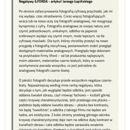
Negatywy ILFORDA - artykuł Jerzego Łapińskiego
Po okresie zafascynowania fotografią cyfrową przychodzi, jak mi
się wydaje, czas otrzeźwienia. Coraz więcej fotografujących
wraca lub na nowo uczy się fotografii analogowej, nie rezygnując
bynajmniej z cyfry. Fotografia analogowa ze swojej natury jest
czymś jednostkowym, unikalnym, odbitka na papierze
srebrowym wydaje się czymś innym, może lepszym, na tle
cyfrowej masówki. Dla tych, którzy chcieliby przeżyć na nowo
przygodę z fotografią niecyfrową, postanowiłem zrobić przegląd
dostępnych materiałów analogowych. Przeglądu tego dokonam
na przykładzie firmy Ilford – od lat producenta najlepszych,
moim zdaniem, materiałów czarno-białych, który w swoim
asortymencie posiada wszystko, co jest potrzebne do
analogowej fotografii czarno-białej.
O jakości fotografii decyduje przede wszystkim negatyw czarno-
biały. Najważniejszą według mnie cechą negatywu, która
decyduje o tym, jak wyglądać będzie odbitka, jest sposób
oddania świateł obrazu, czyli mówiąc fachowo – kształt górnej
części krzywej charakterystycznej. Jeśli przebiega ona płasko –
podobnie będą oddane światła obrazu – płasko bez kontrastu,
nie będą "świetliste", a odbitka z takiego filmu nie będzie ani
ładna, ani estetyczna. Z kolei stromy przebieg górnego odcinka
krzywej charakterystycznej daje nam na odbitce duży kontrast w
światłach obrazu i cała odbitka będzie sprawiała wrażenie
iskrzącej się światłem. Kontrast w światłach jest jedyną cechą