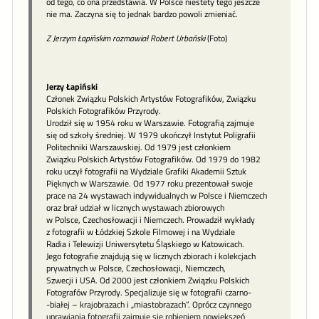
od tego, co ona przedstawia. W Polsce niestety tego jeszcze
nie ma. Zaczyna się to jednak bardzo powoli zmieniać.
Z Jerzym Łapińskim rozmawiał Robert Urbański
(Foto)
Jerzy Łapiński
Członek Związku Polskich Artystów Fotografików, Związku
Polskich Fotografików Przyrody.
Urodził się w 1954 roku w Warszawie. Fotografią zajmuje
się od szkoły średniej. W 1979 ukończył Instytut Poligrafii
Politechniki Warszawskiej. Od 1979 jest członkiem
Związku Polskich Artystów Fotografików. Od 1979 do 1982
roku uczył fotografii na Wydziale Grafiki Akademii Sztuk
Pięknych w Warszawie. Od 1977 roku prezentował swoje
prace na 24 wystawach indywidualnych w Polsce i Niemczech
oraz brał udział w licznych wystawach zbiorowych
w Polsce, Czechosłowacji i Niemczech. Prowadził wykłady
z fotografii w Łódzkiej Szkole Filmowej i na Wydziale
Radia i Telewizji Uniwersytetu Śląskiego w Katowicach.
Jego fotografie znajdują się w licznych zbiorach i kolekcjach
prywatnych w Polsce, Czechosłowacji, Niemczech,
Szwecji i USA. Od 2000 jest członkiem Związku Polskich
Fotografów Przyrody. Specjalizuje się w fotografii czarno-
-białej – krajobrazach i „miastobrazach”. Oprócz czynnego
uprawiania fotografii zajmuje się robieniem powiększeń