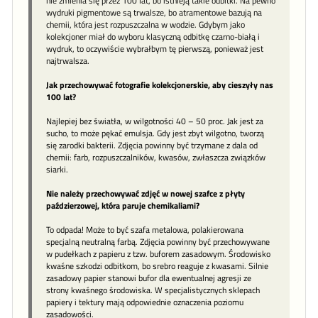
nie zmienia się przez 100 lat, bo istnieją takie odbitki. Na pewno
wydruki pigmentowe są trwalsze, bo atramentowe bazują na
chemii, która jest rozpuszczalna w wodzie. Gdybym jako
kolekcjoner miał do wyboru klasyczną odbitkę czarno-białą i
wydruk, to oczywiście wybrałbym tę pierwszą, ponieważ jest
najtrwalsza.
Jak przechowywać fotografie kolekcjonerskie, aby cieszyły nas
100 lat?
Najlepiej bez światła, w wilgotności 40 – 50 proc. Jak jest za
sucho, to może pękać emulsja. Gdy jest zbyt wilgotno, tworzą
się zarodki bakterii. Zdjęcia powinny być trzymane z dala od
chemii: farb, rozpuszczalników, kwasów, zwłaszcza związków
siarki.
Nie należy przechowywać zdjęć w nowej szafce z płyty
paździerzowej, która paruje chemikaliami?
To odpada! Może to być szafa metalowa, polakierowana
specjalną neutralną farbą. Zdjęcia powinny być przechowywane
w pudełkach z papieru z tzw. buforem zasadowym. Środowisko
kwaśne szkodzi odbitkom, bo srebro reaguje z kwasami. Silnie
zasadowy papier stanowi bufor dla ewentualnej agresji ze
strony kwaśnego środowiska. W specjalistycznych sklepach
papiery i tektury mają odpowiednie oznaczenia poziomu
zasadowości.