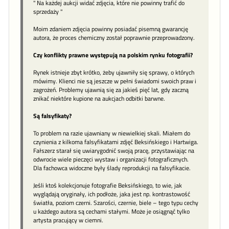
" Na każdej aukcji widać zdjęcia, które nie powinny trafić do
sprzedaży "
Moim zdaniem zdjęcia powinny posiadać pisemną gwarancję
autora, że proces chemiczny został poprawnie przeprowadzony.
Czy konflikty prawne występują na polskim rynku fotografii?
Rynek istnieje zbyt krótko, żeby ujawniły się sprawy, o których
mówimy. Klienci nie są jeszcze w pełni świadomi swoich praw i
zagrożeń. Problemy ujawnią się za jakieś pięć lat, gdy zaczną
znikać niektóre kupione na aukcjach odbitki barwne.
Są falsyfikaty?
To problem na razie ujawniany w niewielkiej skali. Miałem do
czynienia z kilkoma falsyfikatami zdjęć Beksińskiego i Hartwiga.
Fałszerz starał się uwiarygodnić swoją pracę, przystawiając na
odwrocie wiele pieczęci wystaw i organizacji fotograficznych.
Dla fachowca widoczne były ślady reprodukcji na falsyfikacie.
Jeśli ktoś kolekcjonuje fotografie Beksińskiego, to wie, jak
wyglądają oryginały, ich podłoże, jaka jest np. kontrastowość
światła, poziom czerni. Szarości, czernie, biele – tego typu cechy
u każdego autora są cechami stałymi. Może je osiągnąć tylko
artysta pracujący w ciemni.