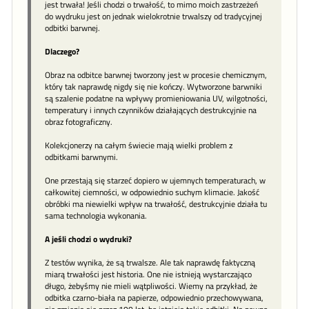
jest trwała! Jeśli chodzi o trwałość, to mimo moich zastrzeżeń
do wydruku jest on jednak wielokrotnie trwalszy od tradycyjnej
odbitki barwnej.
Dlaczego?
Obraz na odbitce barwnej tworzony jest w procesie chemicznym,
który tak naprawdę nigdy się nie kończy. Wytworzone barwniki
są szalenie podatne na wpływy promieniowania UV, wilgotności,
temperatury i innych czynników działających destrukcyjnie na
obraz fotograficzny.
Kolekcjonerzy na całym świecie mają wielki problem z
odbitkami barwnymi.
One przestają się starzeć dopiero w ujemnych temperaturach, w
całkowitej ciemności, w odpowiednio suchym klimacie. Jakość
obróbki ma niewielki wpływ na trwałość, destrukcyjnie działa tu
sama technologia wykonania.
A jeśli chodzi o wydruki?
Z testów wynika, że są trwalsze. Ale tak naprawdę faktyczną
miarą trwałości jest historia. One nie istnieją wystarczająco
długo, żebyśmy nie mieli wątpliwości. Wiemy na przykład, że
odbitka czarno-biała na papierze, odpowiednio przechowywana,