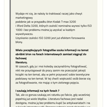
Wydaje mi się, że należy to traktować raczej jako chwyt
marketingowy
podobnie jak w przypadku błon Kodak T-max 3200
i Ilford Delta 3200, których czułość nominalna wynosi tylko ISO
1000 i bez problemu można ją uzyskać w każdym
wywoływaczu.
Uzyskanie czułości ISO 3200 jest już efektem forsowania
błony.
Wielu początkujących fotografów szuka informacji na temat
obróbki błon na forach internetowych zamiast sięgnąć do
fachowej
literatury.
W czasach, gdy ja i moi koledzy zaczynaliśmy fotografować,
nikt nie przystępował do pracy zanim nie przeczytał jakiejś
książki na ten temat, aby w pełni przyswoić sobie teoretyczne
podstawy na ten temat. W tej chwili większość osób bierze się
za fotografowanie, nie mając o tym zielonego pojęcia.
I szukają informacji na tych forach ?
Tak, ale co gorsza szukają oni ratunku po fakcie, gdy wcześniej
popełnią już wiele błędów. Literatura fachowa jest nadal
dostępna, można ją bez problemu kupić (w antykwariatach i na
aukcjach internetowych). Przeprowadzenie prostych testów we