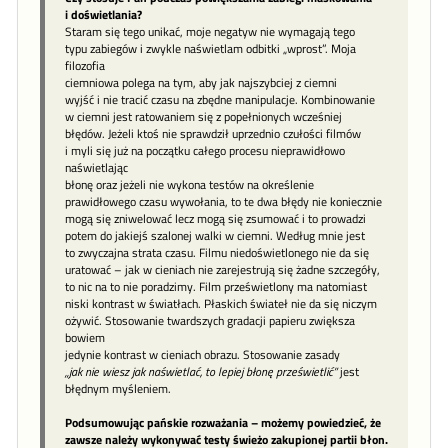
i doświetlania?
Staram się tego unikać, moje negatyw nie wymagają tego
typu zabiegów i zwykle naświetlam odbitki „wprost”. Moja
filozofia
ciemniowa polega na tym, aby jak najszybciej z ciemni
wyjść i nie tracić czasu na zbędne manipulacje. Kombinowanie
w ciemni jest ratowaniem się z popełnionych wcześniej
błędów. Jeżeli ktoś nie sprawdził uprzednio czułości filmów
i myli się już na początku całego procesu nieprawidłowo
naświetlając
błonę oraz jeżeli nie wykona testów na określenie
prawidłowego czasu wywołania, to te dwa błędy nie koniecznie
mogą się zniwelować lecz mogą się zsumować i to prowadzi
potem do jakiejś szalonej walki w ciemni. Według mnie jest
to zwyczajna strata czasu. Filmu niedoświetlonego nie da się
uratować – jak w cieniach nie zarejestrują się żadne szczegóły,
to nic na to nie poradzimy. Film prześwietlony ma natomiast
niski kontrast w światłach. Płaskich świateł nie da się niczym
ożywić. Stosowanie twardszych gradacji papieru zwiększa
bowiem
jedynie kontrast w cieniach obrazu. Stosowanie zasady
„jak nie wiesz jak naświetlać, to lepiej błonę prześwietlić”
jest
błędnym myśleniem.
Podsumowując pańskie rozważania – możemy powiedzieć, że
zawsze należy wykonywać testy świeżo zakupionej partii błon.