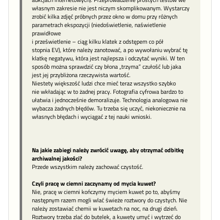
własnym zakresie nie jest niczym skomplikowanym. Wystarczy
zrobić kilka zdjęć próbnych przez okno w domu przy różnych
parametrach ekspozycji (niedoświetlenie, naświetlenie
prawidłowe
i prześwietlenie – ciąg kilku klatek z odstępem co pół
stopnia EV), które należy zanotować, a po wywołaniu wybrać tę
klatkę negatywu, która jest najlepsza i odczytać wyniki. W ten
sposób można sprawdzić czy błona „trzyma” czułość lub jaka
jest jej przybliżona rzeczywista wartość.
Niestety większość ludzi chce mieć teraz wszystko szybko
nie wkładając w to żadnej pracy. Fotografia cyfrowa bardzo to
ułatwia i jednocześnie demoralizuje. Technologia analogowa nie
wybacza żadnych błędów. Tu trzeba się uczyć, niekoniecznie na
własnych błędach i wyciągać z tej nauki wnioski.
Na jakie zabiegi należy zwrócić uwagę, aby otrzymać odbitkę
archiwalnej jakości?
Przede wszystkim należy zachować czystość.
Czyli pracę w ciemni zaczynamy od mycia kuwet?
Nie, pracę w ciemni kończymy myciem kuwet po to, abyśmy
następnym razem mogli wlać świeże roztwory do czystych. Nie
należy zostawiać chemii w kuwetach na noc, na drugi dzień.
Roztwory trzeba zlać do butelek, a kuwety umyć i wytrzeć do