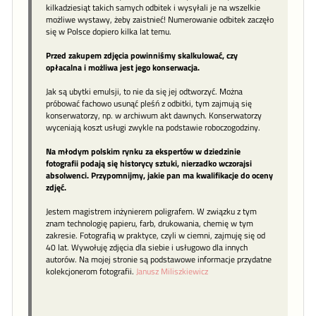
kilkadziesiąt takich samych odbitek i wysyłali je na wszelkie
możliwe wystawy, żeby zaistnieć! Numerowanie odbitek zaczęło
się w Polsce dopiero kilka lat temu.
Przed zakupem zdjęcia powinniśmy skalkulować, czy
opłacalna i możliwa jest jego konserwacja.
Jak są ubytki emulsji, to nie da się jej odtworzyć. Można
próbować fachowo usunąć pleśń z odbitki, tym zajmują się
konserwatorzy, np. w archiwum akt dawnych. Konserwatorzy
wyceniają koszt usługi zwykle na podstawie roboczogodziny.
Na młodym polskim rynku za ekspertów w dziedzinie
fotografii podają się historycy sztuki, nierzadko wczorajsi
absolwenci. Przypomnijmy, jakie pan ma kwalifikacje do oceny
zdjęć.
Jestem magistrem inżynierem poligrafem. W związku z tym
znam technologię papieru, farb, drukowania, chemię w tym
zakresie. Fotografią w praktyce, czyli w ciemni, zajmuję się od
40 lat. Wywołuję zdjęcia dla siebie i usługowo dla innych
autorów. Na mojej stronie są podstawowe informacje przydatne
kolekcjonerom fotografii.
Janusz Miliszkiewicz