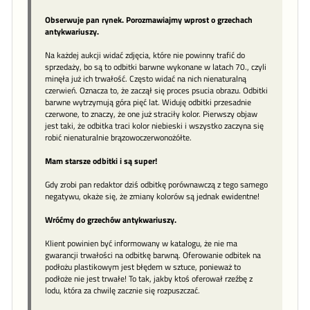
Obserwuje pan rynek. Porozmawiajmy wprost o grzechach
antykwariuszy.
Na każdej aukcji widać zdjęcia, które nie powinny trafić do
sprzedaży, bo są to odbitki barwne wykonane w latach 70., czyli
minęła już ich trwałość. Często widać na nich nienaturalną
czerwień. Oznacza to, że zaczął się proces psucia obrazu. Odbitki
barwne wytrzymują góra pięć lat. Widuję odbitki przesadnie
czerwone, to znaczy, że one już straciły kolor. Pierwszy objaw
jest taki, że odbitka traci kolor niebieski i wszystko zaczyna się
robić nienaturalnie brązowoczerwonożółte.
Mam starsze odbitki i są super!
Gdy zrobi pan redaktor dziś odbitkę porównawczą z tego samego
negatywu, okaże się, że zmiany kolorów są jednak ewidentne!
Wróćmy do grzechów antykwariuszy.
Klient powinien być informowany w katalogu, że nie ma
gwarancji trwałości na odbitkę barwną. Oferowanie odbitek na
podłożu plastikowym jest błędem w sztuce, ponieważ to
podłoże nie jest trwałe! To tak, jakby ktoś oferował rzeźbę z
lodu, która za chwilę zacznie się rozpuszczać.