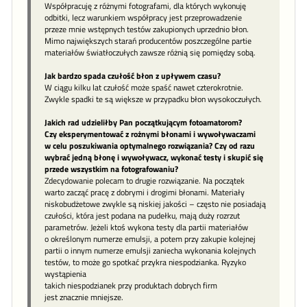
Współpracuję z różnymi fotografami, dla których wykonuję
odbitki, lecz warunkiem współpracy jest przeprowadzenie
przeze mnie wstępnych testów zakupionych uprzednio błon.
Mimo największych starań producentów poszczególne partie
materiałów światłoczułych zawsze różnią się pomiędzy sobą.
Jak bardzo spada czułość błon z upływem czasu?
W ciągu kilku lat czułość może spaść nawet czterokrotnie.
Zwykle spadki te są większe w przypadku błon wysokoczułych.
Jakich rad udzieliłby Pan początkującym fotoamatorom?
Czy eksperymentować z rożnymi błonami i wywoływaczami
w celu poszukiwania optymalnego rozwiązania? Czy od razu
wybrać jedną błonę i wywoływacz, wykonać testy i skupić się
przede wszystkim na fotografowaniu?
Zdecydowanie polecam to drugie rozwiązanie. Na początek
warto zacząć pracę z dobrymi i drogimi błonami. Materiały
niskobudżetowe zwykle są niskiej jakości – często nie posiadają
czułości, która jest podana na pudełku, mają duży rozrzut
parametrów. Jeżeli ktoś wykona testy dla partii materiałów
o określonym numerze emulsji, a potem przy zakupie kolejnej
partii o innym numerze emulsji zaniecha wykonania kolejnych
testów, to może go spotkać przykra niespodzianka. Ryzyko
wystąpienia
takich niespodzianek przy produktach dobrych firm
jest znacznie mniejsze.