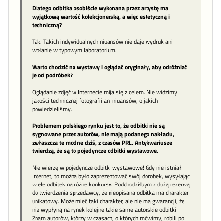
Dlatego odbitka osobiście wykonana przez artystę ma
wyjątkową wartość kolekcjonerską, a więc estetyczną i
techniczną?
Tak. Takich indywidualnych niuansów nie daje wydruk ani
wołanie w typowym laboratorium.
Warto chodzić na wystawy i oglądać oryginały, aby odróżniać
je od podróbek?
Oglądanie zdjęć w Internecie mija się z celem. Nie widzimy
jakości technicznej fotografii ani niuansów, o jakich
powiedzieliśmy.
Problemem polskiego rynku jest to, że odbitki nie są
sygnowane przez autorów, nie mają podanego nakładu,
zwłaszcza te modne dziś, z czasów PRL. Antykwariusze
twierdzą, że są to pojedyncze odbitki wystawowe.
Nie wierzę w pojedyncze odbitki wystawowe! Gdy nie istniał
Internet, to można było zaprezentować swój dorobek, wysyłając
wiele odbitek na różne konkursy. Podchodziłbym z dużą rezerwą
do twierdzenia sprzedawcy, że nieopisana odbitka ma charakter
unikatowy. Może mieć taki charakter, ale nie ma gwarancji, że
nie wypłyną na rynek kolejne takie same autorskie odbitki!
Znam autorów, którzy w czasach, o których mówimy, robili po