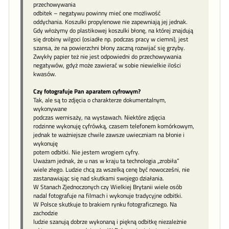
przechowywania
odbitek – negatywu powinny mieć one możliwość
oddychania. Koszulki propylenowe nie zapewniają jej jednak.
Gdy włożymy do plastikowej koszulki błonę, na której znajdują
się drobiny wilgoci (osiadłe np. podczas pracy w ciemni), jest
szansa, że na powierzchni błony zaczną rozwijać się grzyby.
Zwykły papier też nie jest odpowiedni do przechowywania
negatywów, gdyż może zawierać w sobie niewielkie ilości
kwasów.
Czy fotografuje Pan aparatem cyfrowym?
Tak, ale są to zdjęcia o charakterze dokumentalnym,
wykonywane
podczas wernisaży, na wystawach. Niektóre zdjęcia
rodzinne wykonuję cyfrówką, czasem telefonem komórkowym,
jednak te ważniejsze chwile zawsze uwieczniam na błonie i
wykonuję
potem odbitki. Nie jestem wrogiem cyfry.
Uważam jednak, że u nas w kraju ta technologia „zrobiła”
wiele złego. Ludzie chcą za wszelką cenę być nowocześni, nie
zastanawiając się nad skutkami swojego działania.
W Stanach Zjednoczonych czy Wielkiej Brytanii wiele osób
nadal fotografuje na filmach i wykonuje tradycyjne odbitki.
W Polsce skutkuje to brakiem rynku fotograficznego. Na
zachodzie
ludzie szanują dobrze wykonaną i piękną odbitkę niezależnie