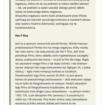
negatywu, której nie da się podnieść w trakcie obróbki (obniżyć
– tak, ale podnieść w żaden sposób), dlatego jakość odbitki
zależy od właściwego doboru negatywu.
Wszystkie negatywy czarno-białe produkowane przez Ilforda
spełniają ten warunek wysokiego kontrastu w światłach obrazu,
więc wyboru możemy dokonywać, posługując się np.
światłoczułością.
Pan F Plus
Jest to w pewnym sensie król pośród filmów. Wśród masowo
produkowanych filmów nie ma innego negatywu, który miałby
tak małe ziarno i tak dużą ostrość jak Pan F Plus. Jeśli ktoś
potrzebuje filmu, który oddałby ostro najdrobniejsze szczegóły
obrazu, praktycznie bez ziarna – to jest to film dla niego. Nigdy
nie używałem innego filmu o tak dużej ostrości i tak drobnym
ziarnie. Jedynym dla niego konkurentem był Agfapan 25, z jedną
różnicą – Agfa miała mniejszy kontrast w światłach.
Światłoczułość tego filmu wynosi 50 ASA i tu jest pewna
bariera do powszechnego zastosowania – otóż właściwie nadaje
się on tylko do fotografowania ze statywu. Kiedyś używałem
tego filmu do fotografowania krajobrazów, ale trochę
wykończyły mnie długie czasy naświetlania – w pełnym słońcu
1/60, f16, a jak dołożyłem filtr czerwony (-3 przysłony) to
robiło się 1/8 sekundy. Przy braku słońca czasy naświetlania
wynosiły po kilka sekund. Jednak jeśli komuś to nie