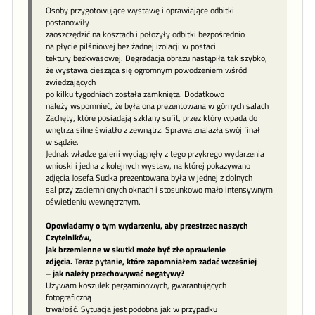
Osoby przygotowujące wystawę i oprawiające odbitki
postanowiły
zaoszczędzić na kosztach i położyły odbitki bezpośrednio
na płycie pilśniowej bez żadnej izolacji w postaci
tektury bezkwasowej. Degradacja obrazu nastąpiła tak szybko,
że wystawa ciesząca się ogromnym powodzeniem wśród
zwiedzających
po kilku tygodniach została zamknięta. Dodatkowo
należy wspomnieć, że była ona prezentowana w górnych salach
Zachęty, które posiadają szklany sufit, przez który wpada do
wnętrza silne światło z zewnątrz. Sprawa znalazła swój finał
w sądzie.
Jednak władze galerii wyciągnęły z tego przykrego wydarzenia
wnioski i jedna z kolejnych wystaw, na której pokazywano
zdjęcia Josefa Sudka prezentowana była w jednej z dolnych
sal przy zaciemnionych oknach i stosunkowo mało intensywnym
oświetleniu wewnętrznym.
Opowiadamy o tym wydarzeniu, aby przestrzec naszych
Czytelników,
jak brzemienne w skutki może być złe oprawienie
zdjęcia. Teraz pytanie, które zapomniałem zadać wcześniej
– jak należy przechowywać negatywy?
Używam koszulek pergaminowych, gwarantujących
fotograficzną
trwałość. Sytuacja jest podobna jak w przypadku