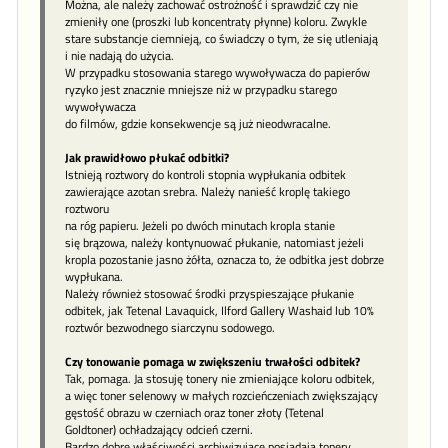
Można, ale należy zachować ostrożność i sprawdzić czy nie
zmieniły one (proszki lub koncentraty płynne) koloru. Zwykle
stare substancje ciemnieją, co świadczy o tym, że się utleniają
i nie nadają do użycia.
W przypadku stosowania starego wywoływacza do papierów
ryzyko jest znacznie mniejsze niż w przypadku starego
wywoływacza
do filmów, gdzie konsekwencje są już nieodwracalne.
Jak prawidłowo płukać odbitki?
Istnieją roztwory do kontroli stopnia wypłukania odbitek
zawierające azotan srebra. Należy nanieść kroplę takiego
roztworu
na róg papieru. Jeżeli po dwóch minutach kropla stanie
się brązowa, należy kontynuować płukanie, natomiast jeżeli
kropla pozostanie jasno żółta, oznacza to, że odbitka jest dobrze
wypłukana.
Należy również stosować środki przyspieszające płukanie
odbitek, jak Tetenal Lavaquick, Ilford Gallery Washaid lub 10%
roztwór bezwodnego siarczynu sodowego.
Czy tonowanie pomaga w zwiększeniu trwałości odbitek?
Tak, pomaga. Ja stosuję tonery nie zmieniające koloru odbitek,
a więc toner selenowy w małych rozcieńczeniach zwiększający
gęstość obrazu w czerniach oraz toner złoty (Tetenal
Goldtoner) ochładzający odcień czerni.
Bardzo dobre właściwości archiwizujące posiadają tonery