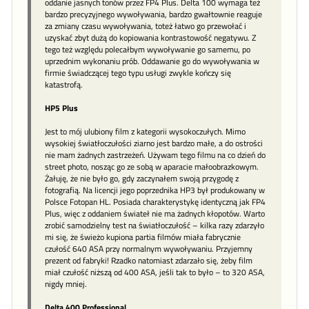
oddanie jasnych tonów przez FP4 Plus. Delta 100 wymaga też
bardzo precyzyjnego wywoływania, bardzo gwałtownie reaguje
za zmiany czasu wywoływania, toteż łatwo go przewołać i
uzyskać zbyt dużą do kopiowania kontrastowość negatywu. Z
tego też względu polecałbym wywoływanie go samemu, po
uprzednim wykonaniu prób. Oddawanie go do wywoływania w
firmie świadczącej tego typu usługi zwykle kończy się
katastrofą.
HP5 Plus
Jest to mój ulubiony film z kategorii wysokoczułych. Mimo
wysokiej światłoczułości ziarno jest bardzo małe, a do ostrości
nie mam żadnych zastrzeżeń. Używam tego filmu na co dzień do
street photo, nosząc go ze sobą w aparacie małoobrazkowym.
Żałuję, że nie było go, gdy zaczynałem swoją przygodę z
fotografią. Na licencji jego poprzednika HP3 był produkowany w
Polsce Fotopan HL. Posiada charakterystykę identyczną jak FP4
Plus, więc z oddaniem świateł nie ma żadnych kłopotów. Warto
zrobić samodzielny test na światłoczułość – kilka razy zdarzyło
mi się, że świeżo kupiona partia filmów miała fabrycznie
czułość 640 ASA przy normalnym wywoływaniu. Przyjemny
prezent od fabryki! Rzadko natomiast zdarzało się, żeby film
miał czułość niższą od 400 ASA, jeśli tak to było – to 320 ASA,
nigdy mniej.
Delta 400 Professional