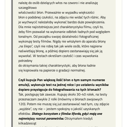
należę do osób dzielących włos na czworo i nie analizuję
szczegółowo
właściwości błon. Przeważnie w wypadku większości
błon o podobnej czułości, na zdjęciu nie widać tych różnic. Aby
je wychwycić należałoby wykonać bardzo duże powiększenia.
Dla mnie najistotniejsza jest charakterystyka filmu, czyli to,
żeby film pozwalał na wykonanie odbitek ładnych pod względem
tonalnym. Od początku swojej działalności fotograficznej
wykonuję testy filmów. Nigdy nie włożyłem do aparatu błony
„na ślepo”, czyli nie robię tak jak wiele osób, które najpierw
naświetlają błonę, a później dopiero zastanawiają się jak ją
wywołać. W testach określam czułość i czas wywołania
potrzebny
do otrzymania takiej charakterystyki, aby błona ładnie
się kopiowała na papierze o gradacji normalnej.
Czyli kupuje Pan większą ilość błon o tym samym numerze
emulsji, wykonuje test na jednej rolce i po ustaleniu wyników
dopiero przystępuje do fotografowania na tych błonach?
Tak, postępuję tak zawsze. Kupuję około 30-40 rolek, na testy
przeznaczam zwykle 2 rolki (mówimy o błonach zwojowych
120). Potem nie muszę się już zastanawiać nad tym, czy zdjęcie
„wyjdzie”, czy nie – jestem spokojny o jakość uzyskanych
efektów.
Dlatego korzystam z filmów Ilforda, gdyż mają one
najmniejszy rozrzut parametrów.
Otrzymałem kiedyś
kilkadziesiąt