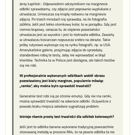
Jerzy Łapiński : Odpowiednim odczynnikiem na marginesie
odbitki sprawdzamy, czy zdjęcie jest poprawnie wypłukane z
utrwalacza. Umieszcza się kroplę roztworu na marginesie
zdjęcia. Po trzech minutach się sprawdza, na ile fotografia
zżółkła. Jeśli jest lekko słomkowy kolor, to w porządku. Gdy jest
ciemno brązowy, oznacza to, że stężenie pozostałości
utrwalacza jest za wysokie i jest to nietrwała odbitka. Zawarty
w utrwalaczu tiosiarczan rozpuszcza srebro na obrazie. Takie
próby rutynowo wykonuje się na rynku fotografii, np. w USA.
Amerykańskie galerie, przyjmując zdjęcia do sprzedaży,
standardowo robią te testy, żeby nie wprowadzać w błąd
klientów. Technika ta w Polsce jest dostępna, ale takich testów
się nie robi.
W profesjonalnie wykonanych odbitkach wokół obrazu
pozostawiony jest biały margines, popularnie mówiąc
„ramka”, aby można było sprawdzić trwałość?
Generalnie test robi się po stronie emulsji. Gdy nie ma ramki,
można sprawdzić trwałość na odwrocie odbitki. Oczywiście z
powodu braku miejsca zaledwie sygnalizuję problem.
Istnieje równie prosty test trwałości dla odbitek kolorowych?
Jeśli jest to odbitka barwna wykonana tradycyjną powszechnie
stosowaną metodą w procesie RA4, to na pewno odbitka ta nie