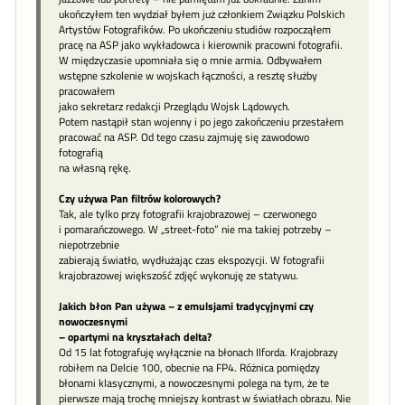
ukończyłem ten wydział byłem już członkiem Związku Polskich
Artystów Fotografików. Po ukończeniu studiów rozpocząłem
pracę na ASP jako wykładowca i kierownik pracowni fotografii.
W międzyczasie upomniała się o mnie armia. Odbywałem
wstępne szkolenie w wojskach łączności, a resztę służby
pracowałem
jako sekretarz redakcji Przeglądu Wojsk Lądowych.
Potem nastąpił stan wojenny i po jego zakończeniu przestałem
pracować na ASP. Od tego czasu zajmuję się zawodowo
fotografią
na własną rękę.
Czy używa Pan filtrów kolorowych?
Tak, ale tylko przy fotografii krajobrazowej – czerwonego
i pomarańczowego. W „street-foto” nie ma takiej potrzeby –
niepotrzebnie
zabierają światło, wydłużając czas ekspozycji. W fotografii
krajobrazowej większość zdjęć wykonuję ze statywu.
Jakich błon Pan używa – z emulsjami tradycyjnymi czy
nowoczesnymi
– opartymi na kryształach delta?
Od 15 lat fotografuję wyłącznie na błonach Ilforda. Krajobrazy
robiłem na Delcie 100, obecnie na FP4. Różnica pomiędzy
błonami klasycznymi, a nowoczesnymi polega na tym, że te
pierwsze mają trochę mniejszy kontrast w światłach obrazu. Nie