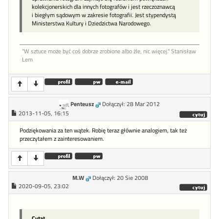
kolekcjonerskich dla innych fotografów i jest rzeczoznawcą
i biegłym sądowym w zakresie fotografii. Jest stypendystą
Ministerstwa Kultury i Dziedzictwa Narodowego.
"W sztu­ce może być coś dob­rze zro­bione al­bo źle, nic więcej." Stanisław
Lem
Penteusz
Dołączył: 28 Mar 2012
2013-11-05, 16:15
Podziękowania za ten wątek. Robię teraz głównie analogiem, tak też
przeczytałem z zainteresowaniem.
M.W
Dołączył: 20 Sie 2008
2020-09-05, 23:02
Cytat