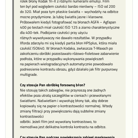
rolek błony Kodak Tri-X z różnymi numerami emulsji. Film
ten był pod względem czułości bardzo nierówny – ISO od 200
do 320. Miał poza tym płaskie światła – wychodziły na odbitce
mocno przydymione. Ja lubię światła jasne i klarowne.
Próbowałem kiedyś fotografować na błonach AGFA – Agfapan
400 po testach miał czułość ISO 125 a ziarno charakterystyczne
dla 400-tek. Podbijanie czułości przy użyciu
różnych wywoływaczy nie dawało rezultatów. W przypadku
Ilforda zdarzyła mi się kiedyś partia błon HP5plus, która miała
czułość ISO640. W błonach Kodaka, zwłaszcza T-Maxach po
zakończeniu obróbki pozostawało różowo-fioletowe zabarwienie
podłoża, które w przypadku wykonywania powiększeń
na papierach wielogradacyjnych automatycznie powodowało
podniesienie kontrastu obrazu, gdyż działało jak filtr purpurowy
multigrade.
Czy stosuje Pan obróbkę forsowną błon?
Nie stosuję takich zabiegów, nie przynoszą one żadnych
efektów poza utratą szczegółów w cieniach i przewołanymi
światłami. Naświetlam i wywołuję błony tak, aby dobrze
kopiowały się na papier o kontrastowości normalnej. Wtedy
zmiany filtracji przy powiększaniu dają subtelne zmiany
kontrastowości
odbitki. Jeżeli film jest wywołany kontrastowo, to
niemożliwa jest delikatna kontrola kontrastu na odbitce.
Czy stosuje Pan podczas powiększania zabiegi maskowania