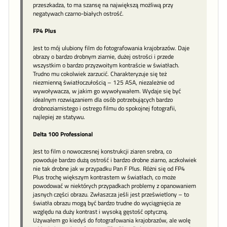
przeszkadza, to ma szansę na największą możliwą przy
negatywach czarno-białych ostrość.
FP4 Plus
Jest to mój ulubiony film do fotografowania krajobrazów. Daje
obrazy o bardzo drobnym ziarnie, dużej ostrości i przede
wszystkim o bardzo przyzwoitym kontraście w światłach.
Trudno mu cokolwiek zarzucić. Charakteryzuje się też
niezmienną światłoczułością – 125 ASA, niezależnie od
wywoływacza, w jakim go wywoływałem. Wydaje się być
idealnym rozwiązaniem dla osób potrzebujących bardzo
drobnoziarnistego i ostrego filmu do spokojnej fotografii,
najlepiej ze statywu.
Delta 100 Professional
Jest to film o nowoczesnej konstrukcji ziaren srebra, co
powoduje bardzo dużą ostrość i bardzo drobne ziarno, aczkolwiek
nie tak drobne jak w przypadku Pan F Plus. Różni się od FP4
Plus trochę większym kontrastem w światłach, co może
powodować w niektórych przypadkach problemy z opanowaniem
jasnych części obrazu. Zwłaszcza jeśli jest prześwietlony – to
światła obrazu mogą być bardzo trudne do wyciągnięcia ze
względu na duży kontrast i wysoką gęstość optyczną.
Używałem go kiedyś do fotografowania krajobrazów, ale wolę