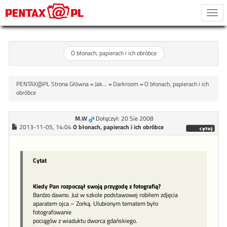
Togg
navi
O błonach, papierach i ich obróbce
PENTAX@PL Strona Główna
»
Jak...
»
Darkroom
»
O błonach, papierach i ich
obróbce
M.W
Dołączył: 20 Sie 2008
2013-11-05, 14:04
O błonach, papierach i ich obróbce
Cytat
Kiedy Pan rozpoczął swoją przygodę z fotografią?
Bardzo dawno. Już w szkole podstawowej robiłem zdjęcia
aparatem ojca – Zorką. Ulubionym tematem było
fotografowanie
pociągów z wiaduktu dworca gdańskiego.