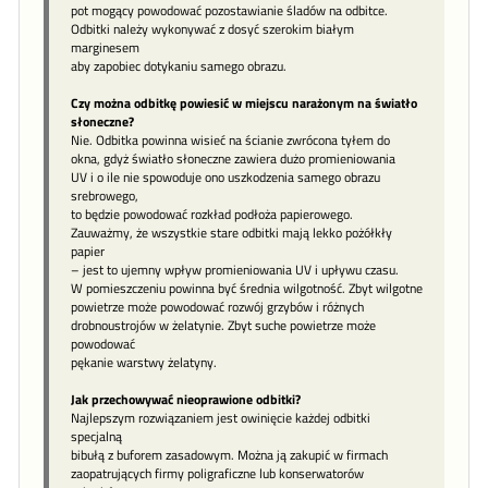
pot mogący powodować pozostawianie śladów na odbitce.
Odbitki należy wykonywać z dosyć szerokim białym
marginesem
aby zapobiec dotykaniu samego obrazu.
Czy można odbitkę powiesić w miejscu narażonym na światło
słoneczne?
Nie. Odbitka powinna wisieć na ścianie zwrócona tyłem do
okna, gdyż światło słoneczne zawiera dużo promieniowania
UV i o ile nie spowoduje ono uszkodzenia samego obrazu
srebrowego,
to będzie powodować rozkład podłoża papierowego.
Zauważmy, że wszystkie stare odbitki mają lekko pożółkły
papier
– jest to ujemny wpływ promieniowania UV i upływu czasu.
W pomieszczeniu powinna być średnia wilgotność. Zbyt wilgotne
powietrze może powodować rozwój grzybów i różnych
drobnoustrojów w żelatynie. Zbyt suche powietrze może
powodować
pękanie warstwy żelatyny.
Jak przechowywać nieoprawione odbitki?
Najlepszym rozwiązaniem jest owinięcie każdej odbitki
specjalną
bibułą z buforem zasadowym. Można ją zakupić w firmach
zaopatrujących firmy poligraficzne lub konserwatorów