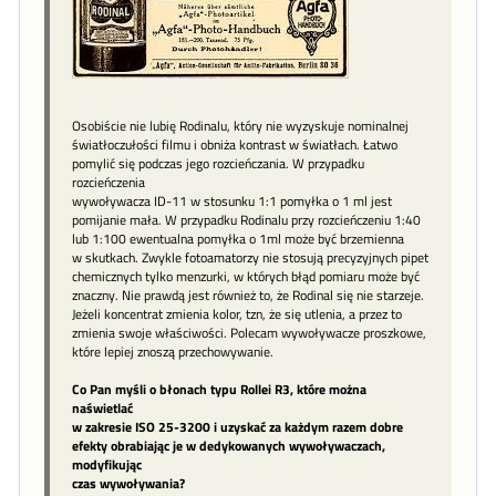
Osobiście nie lubię Rodinalu, który nie wyzyskuje nominalnej
światłoczułości filmu i obniża kontrast w światłach. Łatwo
pomylić się podczas jego rozcieńczania. W przypadku
rozcieńczenia
wywoływacza ID-11 w stosunku 1:1 pomyłka o 1 ml jest
pomijanie mała. W przypadku Rodinalu przy rozcieńczeniu 1:40
lub 1:100 ewentualna pomyłka o 1ml może być brzemienna
w skutkach. Zwykle fotoamatorzy nie stosują precyzyjnych pipet
chemicznych tylko menzurki, w których błąd pomiaru może być
znaczny. Nie prawdą jest również to, że Rodinal się nie starzeje.
Jeżeli koncentrat zmienia kolor, tzn, że się utlenia, a przez to
zmienia swoje właściwości. Polecam wywoływacze proszkowe,
które lepiej znoszą przechowywanie.
Co Pan myśli o błonach typu Rollei R3, które można
naświetlać
w zakresie ISO 25-3200 i uzyskać za każdym razem dobre
efekty obrabiając je w dedykowanych wywoływaczach,
modyfikując
czas wywoływania?