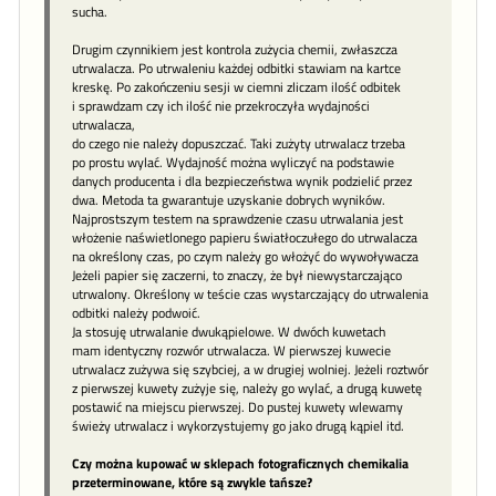
sucha.
Drugim czynnikiem jest kontrola zużycia chemii, zwłaszcza
utrwalacza. Po utrwaleniu każdej odbitki stawiam na kartce
kreskę. Po zakończeniu sesji w ciemni zliczam ilość odbitek
i sprawdzam czy ich ilość nie przekroczyła wydajności
utrwalacza,
do czego nie należy dopuszczać. Taki zużyty utrwalacz trzeba
po prostu wylać. Wydajność można wyliczyć na podstawie
danych producenta i dla bezpieczeństwa wynik podzielić przez
dwa. Metoda ta gwarantuje uzyskanie dobrych wyników.
Najprostszym testem na sprawdzenie czasu utrwalania jest
włożenie naświetlonego papieru światłoczułego do utrwalacza
na określony czas, po czym należy go włożyć do wywoływacza
Jeżeli papier się zaczerni, to znaczy, że był niewystarczająco
utrwalony. Określony w teście czas wystarczający do utrwalenia
odbitki należy podwoić.
Ja stosuję utrwalanie dwukąpielowe. W dwóch kuwetach
mam identyczny rozwór utrwalacza. W pierwszej kuwecie
utrwalacz zużywa się szybciej, a w drugiej wolniej. Jeżeli roztwór
z pierwszej kuwety zużyje się, należy go wylać, a drugą kuwetę
postawić na miejscu pierwszej. Do pustej kuwety wlewamy
świeży utrwalacz i wykorzystujemy go jako drugą kąpiel itd.
Czy można kupować w sklepach fotograficznych chemikalia
przeterminowane, które są zwykle tańsze?