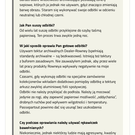
sepiowe, których ja jednak nie używam, gdyż znacząco zmieniają
barwę obrazu. Staram się wykonywać swoje odbitki w odcieniu
neutralnej lub chłodnej czerni.
Jak Pan suszy odbitki?
Od wielu lat suszę odbitki przyklejone do szyby taśmą
papierową. Ten proces trwa zwykle jedną noc.
W jaki sposób oprawia Pan gotowe odbitki?
Używam tektur archiwalnych Dealer-Rowney (spełniają
standardy archiwalne – są bezkwasowe). Istnieją też tektury
z buforem zasadowym. Nie zauważyłem jednak, aby przez wiele
lat pracy produkty Rowneya wpływały negatywnie na moje
odbitki.
Czasami, gdy wykonuję odbitki na specjalne zamówienie
kolekcjonerów wkładam dodatkowo pomiędzy odbitkę a tekturę
arkusz zwykłej aluminiowej folii spożywczej.
Odbitki nie należy przyklejać do podłoża. Należy ją mocować
jedynie za rogi, aby zapewnić papierowi możliwość „oddychania”,
drobnych ruchów pod wpływem wilgotności i temperatury.
Passepartout powinno dać się usunąć bez uszkodzenia
odbitki.
Czy podczas oprawiania należy używać rękawiczek
bawełnianych?
Niekoniecznie, jednak niektórzy ludzie mają agresywny, kwaśny