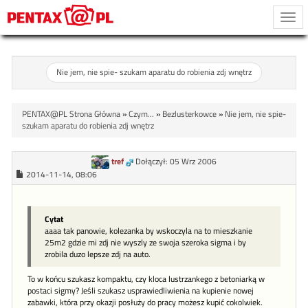
Togg
navi
Nie jem, nie spie- szukam aparatu do robienia zdj wnętrz
PENTAX@PL Strona Główna
»
Czym...
»
Bezlusterkowce
»
Nie jem, nie spie-
szukam aparatu do robienia zdj wnętrz
tref
Dołączył: 05 Wrz 2006
2014-11-14, 08:06
Cytat
aaaa tak panowie, kolezanka by wskoczyla na to mieszkanie
25m2 gdzie mi zdj nie wyszly ze swoja szeroka sigma i by
zrobila duzo lepsze zdj na auto.
To w końcu szukasz kompaktu, czy kloca lustrzankego z betoniarką w
postaci sigmy? Jeśli szukasz usprawiedliwienia na kupienie nowej
zabawki, która przy okazji posłuży do pracy możesz kupić cokolwiek.