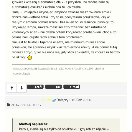
głowicą i własną automatyką dla 2-3 przysłon , by można było tę
automatykę oszukać i zrobiła ona to , co trzeba.
Dalej - umiejętnie używając lampiona zawsze masz równomiernie i
dobrze naświetlone fotki : czy to na powyższym przykładzie, czy w
małym ciemnym pomieszczeniu bez okien np. w łazience, piwnicy itp.
Używając lampy, zawsze masz światło "dzienne" bez zafarbu od
kolorowych ścian - nie trzeba potem korygować przebarwień, choć auto
balans bieli często radzi sobie z tym problemem.
Nie jest to trudna i tajemna wiedza, ale minimum musisz sobie
przyswoić, by sprawnie uzyskiwać zamierzone efekty. A na pomoc tutaj
możesz liczyć, tylko nie unoś się, gdy ktoś stwierdza, że chcesz za bardzo
na skróty.
K 5IIs, LX,MX,MEs,ME F,superA,MZ5n,Z1p,ZX-M,KM,SFXn,SF7,P50,SP II+słoiki 16-
500mm,flaszki
nuiert
Dołączył: 16 Paź 2014
2014-11-14, 10:37
MarWoj napisał/a:
karols, cienie są nie tylko od obiektywu : gdy robisz zdjęcie w