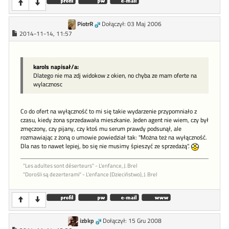
PiotrR
Dołączył: 03 Maj 2006
2014-11-14, 11:57
karols napisał/a:
Dlatego nie ma zdj widokow z okien, no chyba ze mam oferte na
wylacznosc
Co do ofert na wyłączność to mi się takie wydarzenie przypomniało z
czasu, kiedy żona sprzedawała mieszkanie. Jeden agent nie wiem, czy był
zmęczony, czy pijany, czy ktoś mu serum prawdy podsunął, ale
rozmawiając z żoną o umowie powiedział tak: "Można też na wyłączność.
Dla nas to nawet lepiej, bo się nie musimy śpieszyć ze sprzedażą".
"Les adultes sont déserteurs" - L'enfance, J. Brel
"Dorośli są dezerterami" - L'enfance (Dzieciństwo), J. Brel
izbkp
Dołączył: 15 Gru 2008