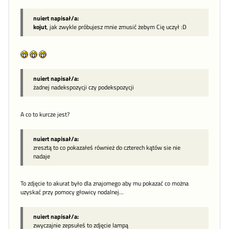
nuiert napisał/a:
kojut
, jak zwykle próbujesz mnie zmusić żebym Cię uczył :D
nuiert napisał/a:
żadnej nadekspozycji czy podekspozycji
A co to kurcze jest?
nuiert napisał/a:
zresztą to co pokazałeś również do czterech kątów sie nie
nadaje
To zdjęcie to akurat było dla znajomego aby mu pokazać co można
uzyskać przy pomocy głowicy nodalnej...
nuiert napisał/a:
zwyczajnie zepsułeś to zdjęcie lampą