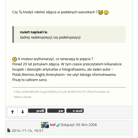
Czy Ty kiedyś robiłeś zdjęcia w podobnych warunkach ?
nuiert napisał/a:
żadnej nadekspozycji czy podekspozycji
A możesz wytłumaczyć, co oznaczają te pojęcia ?
Ponad 20 lat pstrykam zdjęcia. W tym czasie przeczytałem kilkanaście
książek i dziesiątki artykułów o fotografowaniu, ale żaden autor -
Polak,Niemiec,Anglik,Amerykanin- nie użył takiego sformułowania.
Piszę to całkiem serio.
K 5IIs, LX,MX,MEs,ME F,superA,MZ5n,Z1p,ZX-M,KM,SFXn,SF7,P50,SP II+słoiki 16-
500mm,flaszki
tref
Dołączył: 05 Wrz 2006
2014-11-14, 16:57