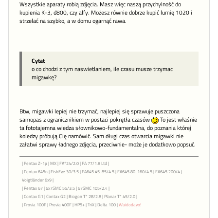
Wszystkie aparaty robią zdjęcia. Masz więc naszą przychylność do
kupienia K-3, d800, czy alfy. Możesz równie dobrze kupić lumię 1020 i
strzelać na szybko, a w domu ogarnąć rawa.
Cytat
o co chodzi z tym naswietlaniem, ile czasu musze trzymac
migawkę?
Btw, migawki lepiej nie trzymać, najlepiej się sprawuje puszczona
samopas z ogranicznikiem w postaci pokrętła czasów
To jest właśnie
ta fototajemna wiedza słownikowo-fundamentalna, do poznania której
koledzy próbują Cię namówić. Sam długi czas otwarcia migawki nie
załatwi sprawy ładnego zdjęcia, przeciwnie- może je dodatkowo popsuć.
| Pentax Z-1p | MX | FA*24/2.0 | FA 77/1.8 Ltd |
| Pentax 645n | FishEye 30/3.5 | FA645 45-85/4.5 | FA645 80-160/4.5 | FA645 200/4 |
Voigtländer 6x9 |
| Pentax 67 | 6x7SMC 55/3.5 | 67SMC 105/2.4 |
| Contax G1 | Contax G2 | Biogon T* 28/2.8 | Planar T* 45/2.0 |
| Provia 100F | Provia 400F | HP5+ | TriX | Delta 100 |
Waidodayo!