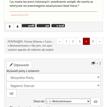
Czy mozna tez prosic kolorowych i przedłużenie wstążki dla nuierta za
notoryczne nie przestrzeganie zasad pisowni (duże litery) ?
www.wuzet.info
«
1
2
3
4
5
»
PENTAX@PL Strona Główna
»
Czym...
»
Bezlusterkowce
»
Nie jem, nie spie-
szukam aparatu do robienia zdj wnętrz
[
]
X
Odpowiedz
Wyświetl posty z ostatnich:
Skocz do: