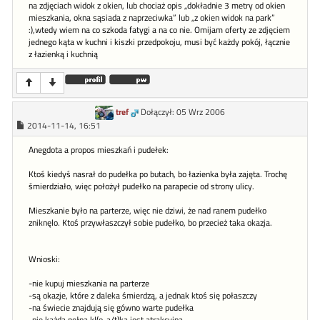
na zdjęciach widok z okien, lub chociaż opis „dokładnie 3 metry od okien
mieszkania, okna sąsiada z naprzeciwka” lub „z okien widok na park”
:),wtedy wiem na co szkoda fatygi a na co nie. Omijam oferty ze zdjęciem
jednego kąta w kuchni i kiszki przedpokoju, musi być każdy pokój, łącznie
z łazienką i kuchnią
tref
Dołączył: 05 Wrz 2006
2014-11-14, 16:51
Anegdota a propos mieszkań i pudełek:
Ktoś kiedyś nasrał do pudełka po butach, bo łazienka była zajęta. Trochę
śmierdziało, więc położył pudełko na parapecie od strony ulicy.
Mieszkanie było na parterze, więc nie dziwi, że nad ranem pudełko
zniknęlo. Ktoś przywłaszczył sobie pudełko, bo przecież taka okazja.
Wnioski:
-nie kupuj mieszkania na parterze
-są okazje, które z daleka śmierdzą, a jednak ktoś się połaszczy
-na świecie znajdują się gówno warte pudełka