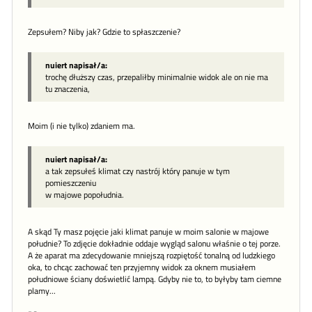
Zepsułem? Niby jak? Gdzie to spłaszczenie?
nuiert napisał/a:
trochę dłuższy czas, przepaliłby minimalnie widok ale on nie ma
tu znaczenia,
Moim (i nie tylko) zdaniem ma.
nuiert napisał/a:
a tak zepsułeś klimat czy nastrój który panuje w tym
pomieszczeniu
w majowe popołudnia.
A skąd Ty masz pojęcie jaki klimat panuje w moim salonie w majowe
południe? To zdjęcie dokładnie oddaje wygląd salonu właśnie o tej porze.
A że aparat ma zdecydowanie mniejszą rozpiętość tonalną od ludzkiego
oka, to chcąc zachować ten przyjemny widok za oknem musiałem
południowe ściany doświetlić lampą. Gdyby nie to, to byłyby tam ciemne
plamy...