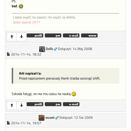
PS
tref
,
Lepiej wyjść na spacer, niż wyjść na debila.
Jeden aparat 2017
DeTe
Dołączył: 14 Maj 2008
2014-11-14, 18:32
Arti napisał/a:
Przed napisaniem pierwszej literki trzeba wcisnąć shift.
Szkoda fatygi, on nie ma czasu na naukę
wuzet
Dołączył: 12 Sie 2009
2014-11-14, 19:07