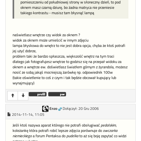
pomieszczeniu od południowej strony w słoneczny dzień, to pod
oknem masz czarną dziurę, bo żadna matryca nie przeniesie
takiego kontrastu - musisz tam błysnąć lampą
naświetlasz wnętrze czy widok za oknem ?
widok za oknem może umieścić w innym zdjęciu
lampa błyskowa do wnętrz to nie jest dobra opcja, chyba że ktoś potrafi
jej użyć dobrze,
problem taki że bardzo spłaszcza, większość wnętrz na tym traci
dlatego jak fotografujesz wnętrze to godzisz się na przepał widoku za
oknem a wnętrze ew. doświetlasz światłem górnym z żyrandola, możesz
nosić ze sobą jakąś mocniejszą żarówkę np. odpowiednik 100w
(takie oświetlenie to coś z czym i tak będzie obcował kupujący lub
wynajmujący)
Enzo
Dołączył: 20 Gru 2006
2014-11-14, 11:05
Jeśli ktoś nazywa aparat którego nie potrafi obsługiwać
pedalskim
,
koleżankę która potrafi robić lepsze zdjęcia porównuje do
owczarka
niemieckiego
a forum Pentaksa do
pudelka
to aż się boję zapytać co widzi