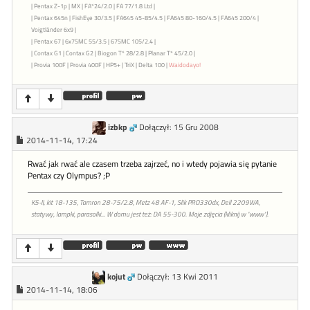
| Pentax Z-1p | MX | FA*24/2.0 | FA 77/1.8 Ltd |
| Pentax 645n | FishEye 30/3.5 | FA645 45-85/4.5 | FA645 80-160/4.5 | FA645 200/4 |
Voigtländer 6x9 |
| Pentax 67 | 6x7SMC 55/3.5 | 67SMC 105/2.4 |
| Contax G1 | Contax G2 | Biogon T* 28/2.8 | Planar T* 45/2.0 |
| Provia 100F | Provia 400F | HP5+ | TriX | Delta 100 |
Waidodayo!
izbkp
Dołączył: 15 Gru 2008
2014-11-14, 17:24
Rwać jak rwać ale czasem trzeba zajrzeć, no i wtedy pojawia się pytanie
Pentax czy Olympus? ;P
K5-II, kit 18-135, Tamron 28-75/2.8, Metz 48 AF-1, Slik PRO330dx, Dell 2209WA,
statywy, lampki, parasolki... W domu jest też: DA 55-300. Moje zdjęcia (kliknij w "www").
kojut
Dołączył: 13 Kwi 2011
2014-11-14, 18:06