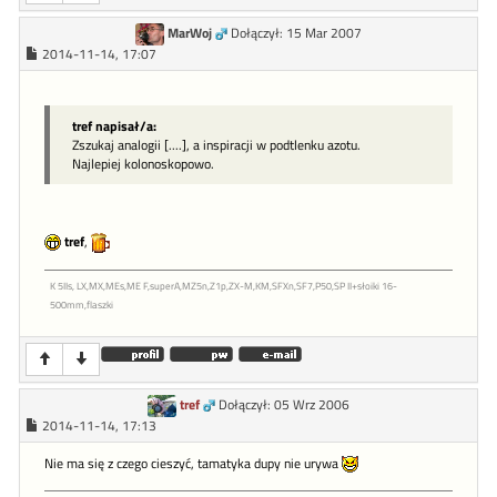
MarWoj
Dołączył: 15 Mar 2007
2014-11-14, 17:07
tref napisał/a:
Zszukaj analogii [....], a inspiracji w podtlenku azotu.
Najlepiej kolonoskopowo.
tref
,
K 5IIs, LX,MX,MEs,ME F,superA,MZ5n,Z1p,ZX-M,KM,SFXn,SF7,P50,SP II+słoiki 16-
500mm,flaszki
tref
Dołączył: 05 Wrz 2006
2014-11-14, 17:13
Nie ma się z czego cieszyć, tamatyka dupy nie urywa