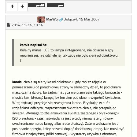
MarWoj
Dołączył: 15 Mar 2007
2014-11-14, 10:16
karols napisał/a:
Kolejny minus ILCE to lampa zintegrowana, nie dolacze nigdy
mocniejszej, nie odchyle jej tak zeby nie bylo cieni od obiektywu.
J
karols
, cienie są nie tylko od obiektywu : gdy robisz zdjęcie w
pomieszczeniu od południowej strony w słoneczny dzień, to pod oknem
masz czarną dziurę, bo żadna matryca nie przeniesie takiego kontrastu -
musisz tam błysnąć lampą, by ten cień pod oknem wypełnić światłem.
W tej sytuacji przydaje się zewnętrzna lampa. Błyskając w sufit
rozjaśniasz odbitym, rozproszonym światłem cienie, nie przepalając
świateł. Wymaga to zbalansowania światła zastanego i błyskowego (
ISO,przysłona - czas naświetlania jest wtedy niemal stały, równy
synchronicznemu do lampy albo nieco dłuższy). Zatem wskazane jest
posiadanie sprzętu, który pozwoli dopiąć dodatkową lampę. Nie musi być
firmowa z najwyższej półki cenowej - wystarczy używka z obrotową