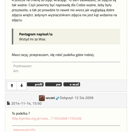
A jeszcze na chwilę do zdjęć wracając. To sam zauważasz, że zdjęcia są
tak ważne. Czyli powinny być naprawdę dla Ciebie ważne, żeby były
przyzwoite, a tak po prawdzie to nawet nie wiesz jak wyglądają dobre
zdjęcia wnętrz. Jedynym wyznacznikiem zdjęcia nie jest kąt widzenia na
zdjęciu.
Pentagram napisał/a:
Wstyd mi za Was.
Masz rację, przepraszam, idę robić pudelka gdzie indziej.
Pozdrawiam
Arti
wuzet
Dołączył: 12 Sie 2009
2014-11-14, 15:50
Te podelka ?
http://pentax.org.pl/view...1155406#1155406
www.wuzet.info