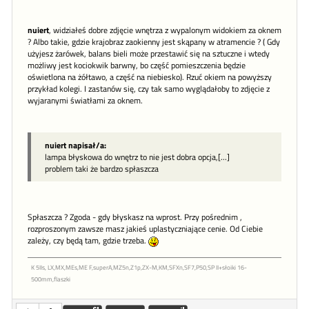
nuiert
, widziałeś dobre zdjęcie wnętrza z wypalonym widokiem za oknem
? Albo takie, gdzie krajobraz zaokienny jest skąpany w atramencie ? ( Gdy
użyjesz żarówek, balans bieli może przestawić się na sztuczne i wtedy
możliwy jest kociokwik barwny, bo część pomieszczenia będzie
oświetlona na żółtawo, a część na niebiesko). Rzuć okiem na powyższy
przykład kolegi. I zastanów się, czy tak samo wyglądałoby to zdjęcie z
wyjaranymi światłami za oknem.
nuiert napisał/a:
lampa błyskowa do wnętrz to nie jest dobra opcja,[...]
problem taki że bardzo spłaszcza
Spłaszcza ? Zgoda - gdy błyskasz na wprost. Przy pośrednim ,
rozproszonym zawsze masz jakieś uplastyczniające cenie. Od Ciebie
zależy, czy będą tam, gdzie trzeba.
K 5IIs, LX,MX,MEs,ME F,superA,MZ5n,Z1p,ZX-M,KM,SFXn,SF7,P50,SP II+słoiki 16-
500mm,flaszki