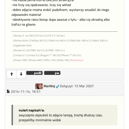
-nie każda pełna kl(o-a/t)ka jest atrakcyjna
-nie liczy się opakowanie, liczy się wkład
-dobre zdjęcie można zrobić pudełkiem, wystarczy wsadzić do niego
odpowiedni materiał
-obiektywnie rzecz biorąc dupa zawsze z tyłu - albo cię okradną albo
trafisz na gówno
| Pentax Z-1p | MX | FA*24/2.0 | FA 77/1.8 Ltd |
| Pentax 645n | FishEye 30/3.5 | FA645 45-85/4.5 | FA645 80-160/4.5 | FA645 200/4 |
Voigtländer 6x9 |
| Pentax 67 | 6x7SMC 55/3.5 | 67SMC 105/2.4 |
| Contax G1 | Contax G2 | Biogon T* 28/2.8 | Planar T* 45/2.0 |
| Provia 100F | Provia 400F | HP5+ | TriX | Delta 100 |
Waidodayo!
MarWoj
Dołączył: 15 Mar 2007
2014-11-14, 16:51
nuiert napisał/a:
zwyczajnie zepsułeś to zdjęcie lampą, trochę dłuższy czas,
przepaliłby minimalnie widok