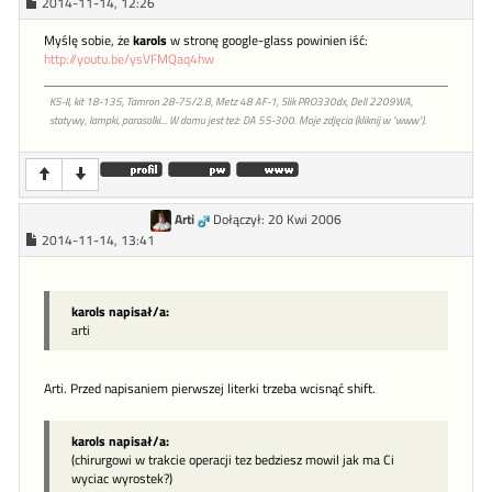
2014-11-14, 12:26
Myślę sobie, że
karols
w stronę google-glass powinien iść:
http://youtu.be/ysVFMQaq4hw
K5-II, kit 18-135, Tamron 28-75/2.8, Metz 48 AF-1, Slik PRO330dx, Dell 2209WA,
statywy, lampki, parasolki... W domu jest też: DA 55-300. Moje zdjęcia (kliknij w "www").
Arti
Dołączył: 20 Kwi 2006
2014-11-14, 13:41
karols napisał/a:
arti
Arti. Przed napisaniem pierwszej literki trzeba wcisnąć shift.
karols napisał/a:
(chirurgowi w trakcie operacji tez bedziesz mowil jak ma Ci
wyciac wyrostek?)