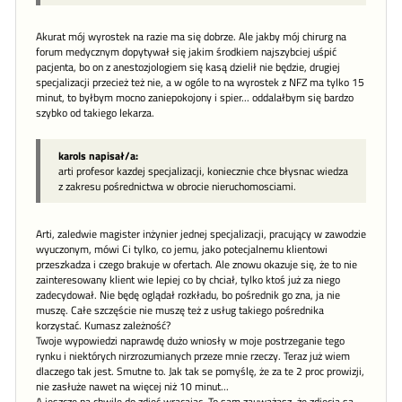
Akurat mój wyrostek na razie ma się dobrze. Ale jakby mój chirurg na
forum medycznym dopytywał się jakim środkiem najszybciej uśpić
pacjenta, bo on z anestozjologiem się kasą dzielił nie będzie, drugiej
specjalizacji przecież też nie, a w ogóle to na wyrostek z NFZ ma tylko 15
minut, to byłbym mocno zaniepokojony i spier... oddalałbym się bardzo
szybko od takiego lekarza.
karols napisał/a:
arti profesor kazdej specjalizacji, koniecznie chce błysnac wiedza
z zakresu pośrednictwa w obrocie nieruchomosciami.
Arti, zaledwie magister inżynier jednej specjalizacji, pracujący w zawodzie
wyuczonym, mówi Ci tylko, co jemu, jako potecjalnemu klientowi
przeszkadza i czego brakuje w ofertach. Ale znowu okazuje się, że to nie
zainteresowany klient wie lepiej co by chciał, tylko ktoś już za niego
zadecydował. Nie będę oglądał rozkładu, bo pośrednik go zna, ja nie
muszę. Całe szczęście nie muszę też z usług takiego pośrednika
korzystać. Kumasz zależność?
Twoje wypowiedzi naprawdę dużo wniosły w moje postrzeganie tego
rynku i niektórych nirzrozumianych przeze mnie rzeczy. Teraz już wiem
dlaczego tak jest. Smutne to. Jak tak se pomyślę, że za te 2 proc prowizji,
nie zasłuże nawet na więcej niż 10 minut...