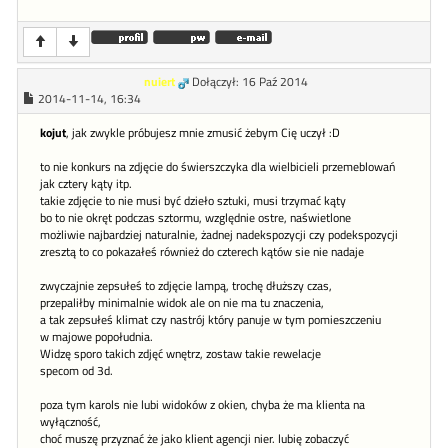
nuiert
Dołączył: 16 Paź 2014
2014-11-14, 16:34
kojut
, jak zwykle próbujesz mnie zmusić żebym Cię uczył :D
to nie konkurs na zdjęcie do świerszczyka dla wielbicieli przemeblowań
jak cztery kąty itp.
takie zdjęcie to nie musi być dzieło sztuki, musi trzymać kąty
bo to nie okręt podczas sztormu, względnie ostre, naświetlone
możliwie najbardziej naturalnie, żadnej nadekspozycji czy podekspozycji
zresztą to co pokazałeś również do czterech kątów sie nie nadaje
zwyczajnie zepsułeś to zdjęcie lampą, trochę dłuższy czas,
przepaliłby minimalnie widok ale on nie ma tu znaczenia,
a tak zepsułeś klimat czy nastrój który panuje w tym pomieszczeniu
w majowe popołudnia.
Widzę sporo takich zdjęć wnętrz, zostaw takie rewelacje
specom od 3d.
poza tym karols nie lubi widoków z okien, chyba że ma klienta na
wyłączność,
choć muszę przyznać że jako klient agencji nier. lubię zobaczyć