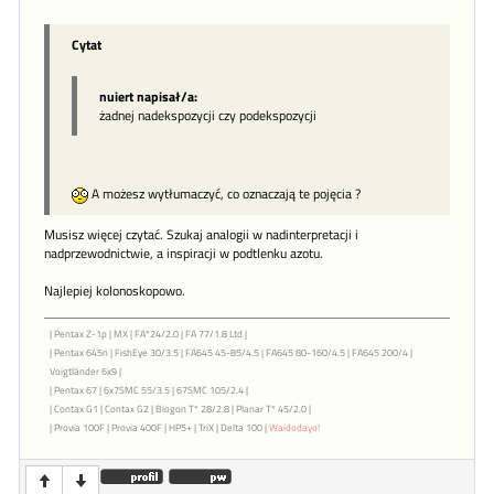
Cytat
nuiert napisał/a:
żadnej nadekspozycji czy podekspozycji
A możesz wytłumaczyć, co oznaczają te pojęcia ?
Musisz więcej czytać. Szukaj analogii w nadinterpretacji i
nadprzewodnictwie, a inspiracji w podtlenku azotu.
Najlepiej kolonoskopowo.
| Pentax Z-1p | MX | FA*24/2.0 | FA 77/1.8 Ltd |
| Pentax 645n | FishEye 30/3.5 | FA645 45-85/4.5 | FA645 80-160/4.5 | FA645 200/4 |
Voigtländer 6x9 |
| Pentax 67 | 6x7SMC 55/3.5 | 67SMC 105/2.4 |
| Contax G1 | Contax G2 | Biogon T* 28/2.8 | Planar T* 45/2.0 |
| Provia 100F | Provia 400F | HP5+ | TriX | Delta 100 |
Waidodayo!