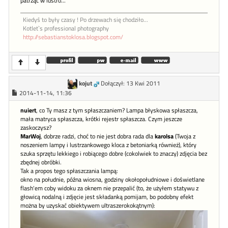
patrząc w lustro...
Kiedyś to były czasy ! Po drzewach się chodziło...
Kotlet`s professional photography
http://sebastianstoklosa.blogspot.com/
kojut
Dołączył: 13 Kwi 2011
2014-11-14, 11:36
nuiert
, co Ty masz z tym spłaszczaniem? Lampa błyskowa spłaszcza,
mała matryca spłaszcza, krótki rejestr spłaszcza. Czym jeszcze
zaskoczysz?
MarWoj
, dobrze radzi, choć to nie jest dobra rada dla
karolsa
(Twoja z
noszeniem lampy i lustrzankowego kloca z betoniarką również), który
szuka sprzętu lekkiego i robiącego dobre (cokolwiek to znaczy) zdjęcia bez
zbędnej obróbki.
Tak a propos tego spłaszczania lampą:
okno na południe, późna wiosna, godziny okołopołudniowe i doświetlane
flash'em coby widoku za oknem nie przepalić (to, że użyłem statywu z
głowicą nodalną i zdjęcie jest składanką pomijam, bo podobny efekt
można by uzyskać obiektywem ultraszerokokątnym):