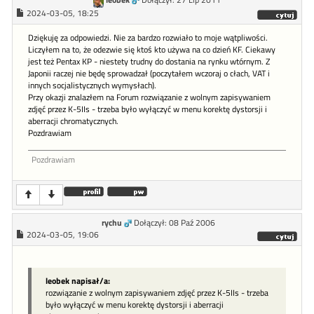
2024-03-05, 18:25
Dziękuję za odpowiedzi. Nie za bardzo rozwiało to moje wątpliwości.
Liczyłem na to, że odezwie się ktoś kto używa na co dzień KF. Ciekawy
jest też Pentax KP - niestety trudny do dostania na rynku wtórnym. Z
Japonii raczej nie będę sprowadzał (poczytałem wczoraj o cłach, VAT i
innych socjalistycznych wymysłach).
Przy okazji znalazłem na Forum rozwiązanie z wolnym zapisywaniem
zdjęć przez K-5IIs - trzeba było wyłączyć w menu korektę dystorsji i
aberracji chromatycznych.
Pozdrawiam
Pozdrawiam
rychu
Dołączył: 08 Paź 2006
2024-03-05, 19:06
leobek napisał/a:
rozwiązanie z wolnym zapisywaniem zdjęć przez K-5IIs - trzeba
było wyłączyć w menu korektę dystorsji i aberracji