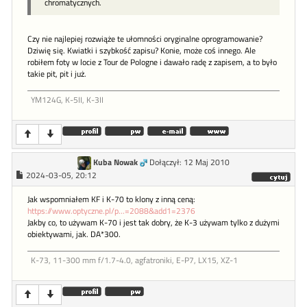
chromatycznych.
Czy nie najlepiej rozwiąże te ułomności oryginalne oprogramowanie?
Dziwię się. Kwiatki i szybkość zapisu? Konie, może coś innego. Ale
robiłem foty w locie z Tour de Pologne i dawało radę z zapisem, a to było
takie pit, pit i już.
YM124G, K-5II, K-3II
Kuba Nowak
Dołączył: 12 Maj 2010
2024-03-05, 20:12
Jak wspomniałem KF i K-70 to klony z inną ceną:
https://www.optyczne.pl/p...=2088&add1=2376
Jakby co, to używam K-70 i jest tak dobry, że K-3 używam tylko z dużymi
obiektywami, jak. DA*300.
K-73, 11-300 mm f/1.7-4.0, agfatroniki, E-P7, LX15, XZ-1