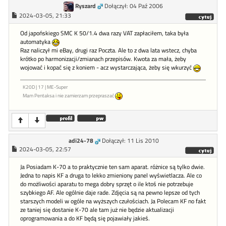
Ryszard
Dołączył: 04 Paź 2006
2024-03-05, 21:33
Od japońskiego SMC K 50/1.4 dwa razy VAT zapłaciłem, taka była
automatyka
Raz naliczył mi eBay, drugi raz Poczta. Ale to z dwa lata wstecz, chyba
krótko po harmonizacji/zmianach przepisów. Kwota za mała, żeby
wojować i kopać się z koniem - acz wystarczająca, żeby się wkurzyć
K20D | 17 | ME-Super
Mam Pentaksa i nie zamierzam przepraszać
adi24-78
Dołączył: 11 Lis 2010
2024-03-05, 22:57
Ja Posiadam K-70 a to praktycznie ten sam aparat. różnice są tylko dwie.
Jedna to napis KF a druga to lekko zmieniony panel wyświetlacza. Ale co
do możliwości aparatu to mega dobry sprzęt o ile ktoś nie potrzebuje
szybkiego AF. Ale ogólnie daje rade. Zdjęcia są na pewno lepsze od tych
starszych modeli w ogóle na wyższych czułościach. Ja Polecam KF no fakt
ze taniej się dostanie K-70 ale tam już nie będzie aktualizacji
oprogramowania a do KF będą się pojawiały jakieś.