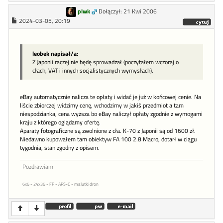
plwk
Dołączył: 21 Kwi 2006
2024-03-05, 20:19
leobek napisał/a:
Z Japonii raczej nie będę sprowadzał (poczytałem wczoraj o
cłach, VAT i innych socjalistycznych wymysłach).
eBay automatycznie nalicza te opłaty i widać je już w końcowej cenie. Na
liście zbiorczej widzimy cenę, wchodzimy w jakiś przedmiot a tam
niespodzianka, cena wyższa bo eBay naliczył opłaty zgodnie z wymogami
kraju z którego oglądamy ofertę.
Aparaty fotograficzne są zwolnione z cła. K-70 z Japonii są od 1600 zł.
Niedawno kupowałem tam obiektyw FA 100 2.8 Macro, dotarł w ciągu
tygodnia, stan zgodny z opisem.
Pozdrawiam
6x6 - 24x36 - FF - APS-C - malutki dron