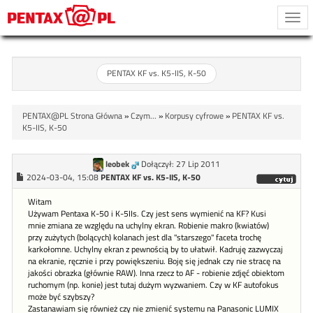
Togg
navi
PENTAX KF vs. K5-IIS, K-50
PENTAX@PL Strona Główna
»
Czym...
»
Korpusy cyfrowe
»
PENTAX KF vs.
K5-IIS, K-50
leobek
Dołączył: 27 Lip 2011
2024-03-04, 15:08
PENTAX KF vs. K5-IIS, K-50
Witam
Używam Pentaxa K-50 i K-5IIs. Czy jest sens wymienić na KF? Kusi
mnie zmiana ze względu na uchylny ekran. Robienie makro (kwiatów)
przy zużytych (bolących) kolanach jest dla "starszego" faceta trochę
karkołomne. Uchylny ekran z pewnością by to ułatwił. Kadruję zazwyczaj
na ekranie, ręcznie i przy powiększeniu. Boję się jednak czy nie stracę na
jakości obrazka (głównie RAW). Inna rzecz to AF - robienie zdjęć obiektom
ruchomym (np. konie) jest tutaj dużym wyzwaniem. Czy w KF autofokus
może być szybszy?
Zastanawiam się również czy nie zmienić systemu na Panasonic LUMIX