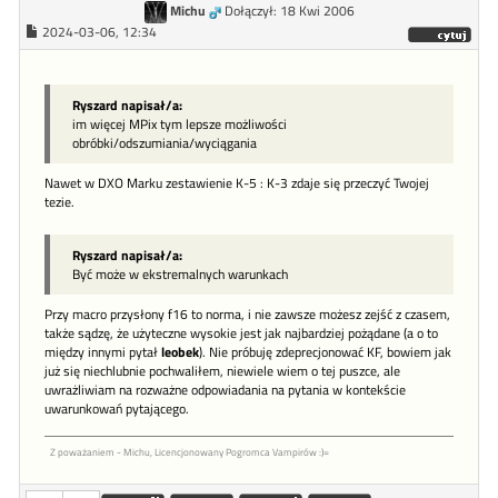
Michu
Dołączył: 18 Kwi 2006
2024-03-06, 12:34
Ryszard napisał/a:
im więcej MPix tym lepsze możliwości
obróbki/odszumiania/wyciągania
Nawet w DXO Marku zestawienie K-5 : K-3 zdaje się przeczyć Twojej
tezie.
Ryszard napisał/a:
Być może w ekstremalnych warunkach
Przy macro przysłony f16 to norma, i nie zawsze możesz zejść z czasem,
także sądzę, że użyteczne wysokie jest jak najbardziej pożądane (a o to
między innymi pytał
leobek
). Nie próbuję zdeprecjonować KF, bowiem jak
już się niechlubnie pochwaliłem, niewiele wiem o tej puszce, ale
uwrażliwiam na rozważne odpowiadania na pytania w kontekście
uwarunkowań pytającego.
Z poważaniem - Michu, Licencjonowany Pogromca Vampirów :)=