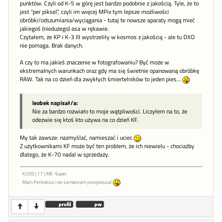
punktów. Czyli od K-5 w górę jest bardzo podobnie z jakością. Tyle, że to
jest "per piksel", czyli im więcej MPix tym lepsze możliwości
obróbki/odszumiania/wyciągania - tutaj te nowsze aparaty mogą mieć
jakiegoś (niedużego) asa w rękawie.
Czytałem, że KP i K-3 III wystrzeliły w kosmos z jakością - ale tu DXO
nie pomaga. Brak danych.
A czy to ma jakieś znaczenie w fotografowaniu? Być może w
ekstremalnych warunkach oraz gdy ma się świetnie opanowaną obróbkę
RAW. Tak na co dzień dla zwykłych śmiertelników to jeden pies...
leobek napisał/a:
Nie za bardzo rozwiało to moje wątpliwości. Liczyłem na to, że
odezwie się ktoś kto używa na co dzień KF.
My tak zawsze: nazmyślać, namieszać i uciec
Z użytkownikami KF może być ten problem, że ich niewielu - chociażby
dlatego, że K-70 nadal w sprzedaży.
K20D | 17 | ME-Super
Mam Pentaksa i nie zamierzam przepraszać