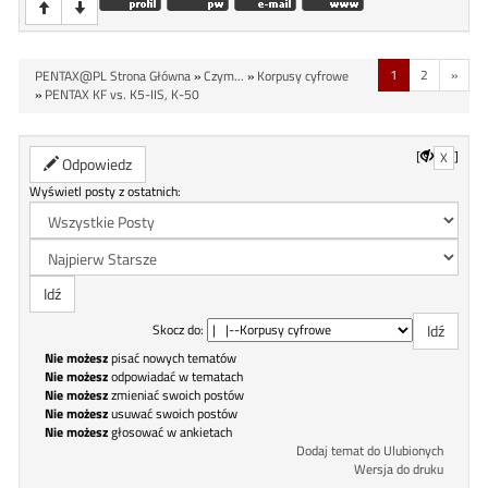
1
2
»
PENTAX@PL Strona Główna
»
Czym...
»
Korpusy cyfrowe
»
PENTAX KF vs. K5-IIS, K-50
[
]
X
Odpowiedz
Wyświetl posty z ostatnich:
Skocz do:
Nie możesz
pisać nowych tematów
Nie możesz
odpowiadać w tematach
Nie możesz
zmieniać swoich postów
Nie możesz
usuwać swoich postów
Nie możesz
głosować w ankietach
Dodaj temat do Ulubionych
Wersja do druku