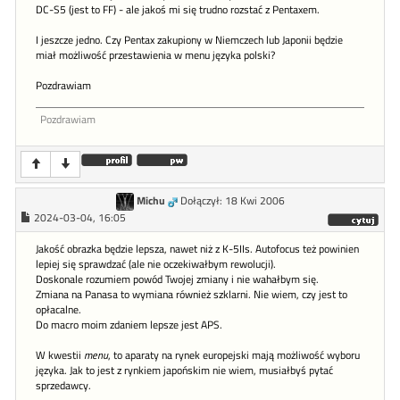
DC-S5 (jest to FF) - ale jakoś mi się trudno rozstać z Pentaxem.
I jeszcze jedno. Czy Pentax zakupiony w Niemczech lub Japonii będzie
miał możliwość przestawienia w menu języka polski?
Pozdrawiam
Pozdrawiam
Michu
Dołączył: 18 Kwi 2006
2024-03-04, 16:05
Jakość obrazka będzie lepsza, nawet niż z K-5IIs. Autofocus też powinien
lepiej się sprawdzać (ale nie oczekiwałbym rewolucji).
Doskonale rozumiem powód Twojej zmiany i nie wahałbym się.
Zmiana na Panasa to wymiana również szklarni. Nie wiem, czy jest to
opłacalne.
Do macro moim zdaniem lepsze jest APS.
W kwestii
menu
, to aparaty na rynek europejski mają możliwość wyboru
języka. Jak to jest z rynkiem japońskim nie wiem, musiałbyś pytać
sprzedawcy.