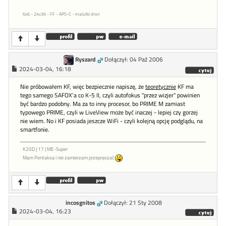
6x6 - 24x36 - FF - APS-C - malutki dron
Ryszard
Dołączył: 04 Paź 2006
2024-03-04, 16:18
Nie próbowałem KF, więc bezpiecznie napiszę, że
teoretycznie
KF ma
tego samego SAFOX'a co K-5 II, czyli autofokus "przez wizjer" powinien
być bardzo podobny. Ma za to inny procesor, bo PRIME M zamiast
typowego PRIME, czyli w LiveView może być inaczej - lepiej czy gorzej
nie wiem. No i KF posiada jeszcze WiFi - czyli kolejną opcję podglądu, na
smartfonie.
K20D | 17 | ME-Super
Mam Pentaksa i nie zamierzam przepraszać
incosgnitos
Dołączył: 21 Sty 2008
2024-03-04, 16:23