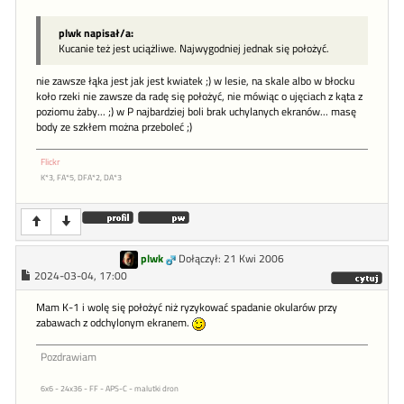
plwk napisał/a:
Kucanie też jest uciążliwe. Najwygodniej jednak się położyć.
nie zawsze łąka jest jak jest kwiatek ;) w lesie, na skale albo w błocku
koło rzeki nie zawsze da radę się położyć, nie mówiąc o ujęciach z kąta z
poziomu żaby... ;) w P najbardziej boli brak uchylanych ekranów... masę
body ze szkłem można przeboleć ;)
Flickr
K*3, FA*5, DFA*2, DA*3
plwk
Dołączył: 21 Kwi 2006
2024-03-04, 17:00
Mam K-1 i wolę się położyć niż ryzykować spadanie okularów przy
zabawach z odchylonym ekranem.
Pozdrawiam
6x6 - 24x36 - FF - APS-C - malutki dron