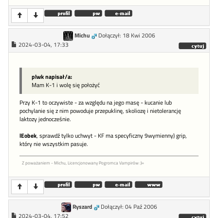
Michu
Dołączył: 18 Kwi 2006
2024-03-04, 17:33
plwk napisał/a:
Mam K-1 i wolę się położyć
Przy K-1 to oczywiste - za względu na jego masę - kucanie lub
pochylanie się z nim powoduje przepuklinę, skoliozę i nietolerancję
laktozy jednocześnie.
lEobek
, sprawdź tylko uchwyt - KF ma specyficzny 9wymienny) grip,
który nie wszystkim pasuje.
Z poważaniem - Michu, Licencjonowany Pogromca Vampirów :)=
Ryszard
Dołączył: 04 Paź 2006
2024-03-04, 17:52