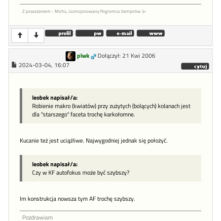
Z poważaniem - Michu, Licencjonowany Pogromca Vampirów :)=
plwk
Dołączył: 21 Kwi 2006
2024-03-04, 16:07
leobek napisał/a:
Robienie makro (kwiatów) przy zużytych (bolących) kolanach jest
dla "starszego" faceta trochę karkołomne.
Kucanie też jest uciążliwe. Najwygodniej jednak się położyć.
leobek napisał/a:
Czy w KF autofokus może być szybszy?
Im konstrukcja nowsza tym AF trochę szybszy.
Pozdrawiam