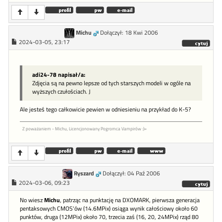
Michu
Dołączył: 18 Kwi 2006
2024-03-05, 23:17
adi24-78 napisał/a:
Zdjęcia są na pewno lepsze od tych starszych modeli w ogóle na
wyższych czułościach. J
Ale jesteś tego całkowicie pewien w odniesieniu na przykład do K-5?
Z poważaniem - Michu, Licencjonowany Pogromca Vampirów :)=
Ryszard
Dołączył: 04 Paź 2006
2024-03-06, 09:23
No wiesz
Michu
, patrząc na punktację na DXOMARK, pierwsza generacja
pentaksowych CMOS'ów (14.6MPix) osiąga wynik całościowy około 60
punktów, druga (12MPix) około 70, trzecia zaś (16, 20, 24MPix) rząd 80