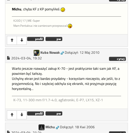
Michu
, chyba KF z KP pomyliłeś
K20D | 17 | ME-Super
Mam Pentaksa i nie zamierzam przepraszać
Kuba Nowak
Dołączył: 12 Maj 2010
2024-03-04, 19:32
Warto jeszcze rozważyć zakup K-70 - jest praktycznie taki sam jak KF, a
powinien być tańszy.
Uchylny ekran jest bardzo przydatny - korzystam nieczęsto, ale jeśli, to z
przyjemnością. No i szybciej odchyla się ekranik, niż przyjmuje pozycję
horyzontalną...
K-73, 11-300 mm f/1.7-4.0, agfatroniki, E-P7, LX15, XZ-1
Michu
Dołączył: 18 Kwi 2006
2024-03-04, 21:24