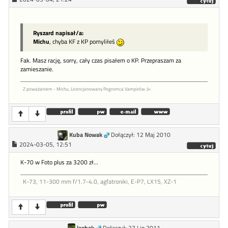
Ryszard napisał/a:
Michu
, chyba KF z KP pomyliłeś
Fak. Masz rację, sorry, cały czas pisałem o KP. Przepraszam za
zamieszanie.
Z poważaniem - Michu, Licencjonowany Pogromca Vampirów :)=
Kuba Nowak
Dołączył: 12 Maj 2010
2024-03-05, 12:51
K-70 w Foto plus za 3200 zł...
K-73, 11-300 mm f/1.7-4.0, agfatroniki, E-P7, LX15, XZ-1
leobek
Dołączył: 27 Lip 2011