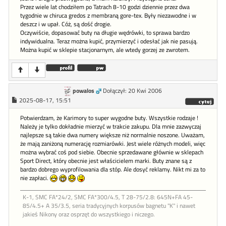
Przez wiele lat chodziłem po Tatrach 8-10 godzi dziennie przez dwa
tygodnie w chiruca gredos z membraną gore-tex. Były niezawodne i w
deszcz i w upał. Cóż, są dość drogie.
Oczywiście, dopasować buty na długie wędrówki, to sprawa bardzo
indywidualna. Teraz można kupić, przymierzyć i odesłać jak nie pasują.
Można kupić w sklepie stacjonarnym, ale wtedy gorzej ze zwrotem.
powalos
Dołączył: 20 Kwi 2006
2025-08-17, 15:51
Potwierdzam, że Karimory to super wygodne buty. Wszystkie rodzaje !
Należy je tylko dokładnie mierzyć w trakcie zakupu. Dla mnie zazwyczaj
najlepsze są takie dwa numery większe niż normalnie noszone. Uważam,
że mają zaniżoną numerację rozmiarówki. Jest wiele różnych modeli, więc
można wybrać coś pod siebie. Obecnie sprzedawane głównie w sklepach
Sport Direct, który obecnie jest właścicielem marki. Buty znane są z
bardzo dobrego wyprofilowania dla stóp. Ale dosyć reklamy. Nikt mi za to
nie zapłaci.
K-1, SMC FA*24/2, SMC FA*300/4.5, T 28-75/2.8: 645N+FA 45-
85/4.5+ A 35/3.5, seria tradycyjnych korpusów bagnetu "K" i nawet
jakieś Nikony oraz osprzęt do wszystkiego i niczego.