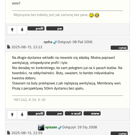
nimi?
Mężczyzna bez kobiety jest jak samuraj bez pana.
rychu
Dołączył: 08 Paź 2006
2025-08-15, 22:22
Na długie dystanse wkładki na niewiele się zdadzą. Można poprawić
wentylację, ortopedyczne profil i tyle.
Nie doradzę nic konkretnego, bo sam poległem już na 4 parach butów. Na
twardości, na oddychalności. Buty, uważam, to bardzo indywidualna
kwestia doboru.
Stawiam na buty przełajowe z jak najlepszą wentylacją. Membrany won.
Piszę z perspektywy 50km dystansu bez upału.
YM124G, K-5II, K-3II
opiszon
Dołączył: 29 Sty 2008
2025-08-15, 22:59