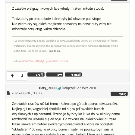
Z czasów pielgrzymkowych (ale wtedy miałem młode stopy).
To działały po prostu buty które były już ułożone pod stopę.
Nie wiem czy są jakieś magiczne sposobny na nowe buty żeby nie
odparzały przy 2tyg 50km dziennie.
I've seen things you people wouldn't believe. Attack ships on fire off the shoulder of Orion. I
watched C-beams glitter in the dark near the Tannhauser gate. All those moments will be
lost in time, like tears in rain.
Time to die.
return
isLBA
?
lematDady()
:
piwkoWPoznaniu()
;
zloty_2000
Dołączył: 27 Wrz 2010
2025-08-16, 17:22
Ze swoich czasów 40 lat temu i łażeniu po górach sporych dystansów.
Najlepiej i najwygodniej chodziło mi się w prl'owskich butach
wojskowych z opinaczami. Trzeba je było tylko kilka dni w okolicy domu
rozchodzić by ułożyły się do nogi. Od zawsze na jakiekolwiek dłuższe
trasy używałem butów skórzanych ponad kostkę które na początek
"układałem" do nogi w okolicy domu i nigdy nie poważyłbym się na
większe dystanse w sandałach czy innych butach które nie trzymają