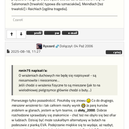
Salomonach [trwałość typowa dla szmaciaków], Meindlach [też
trwałość] i Raichlach [ogólna tragedia].
CzareK
Ryszard
Dołączył: 04 Paź 2006
2025-08-18, 11:27
ronin75 napisał/a:
O wrażeniach duchowych nie będę się rozpisywał - są
niesamowite i nieocenione...
Jeśli chodzi o wrażenia fizyczne to są mieszane (jak to na
wielodniowej pielgrzymce głównie chodzi o buty...)
Pierwszego tylko pozazdrościć. Poszłoby się znowu
Co do drugiego,
mieszane wrażenia
to i tak całkiem niezły wynik
Ja parę kursów
zrobiłem w glanach, jestem w tym teamie, co
zloty_2000
. Dobrze
rozchodzone sprawdzały się znakomicie - choć też nie obyło się bez ofiar
w ludziach. Dzisiaj być może szukałbym alternatywy w butach na
podeszwie z pianką EVA. Podejrzanie miękkie się to wydaje, aż nazbyt,