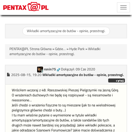
Togg
navi
Wkładki amortyzacyjne do butów - opinie, przestrogi.
PENTAX@PL Strona Główna
»
Gdzie...
»
Hyde Park
»
Wkładki
amortyzacyjne do butów - opinie, przestrogi.
ronin75
Dołączył: 09 Cze 2020
2025-08-15, 19:20
Wkładki amortyzacyjne do butów - opinie, przestrogi.
Wróciłem wczoraj z 48. Rzeszowskiej Pieszej Pielgrzymki na Jasną Górę.
O wrażeniach duchowych nie będę się rozpisywał - są niesamowite i
nieocenione...
Jeśli chodzi o wrażenia fizyczne to są mieszane (jak to na wielodniowej
pielgrzymce głównie chodzi o buty...)
I tu mam właśnie pytanie o wymienione w tytule wkładki
amortyzujące/amortyzacyjne do butów, a także sandałów (do tych
drugich może nawet bardziej się przydadzą). Jakie wkładki polecacie, a
jakie odradzacie Szanowni Forumowicze? Jakie macie doświadczenia z