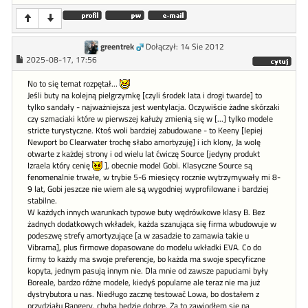
greentrek
Dołączył: 14 Sie 2012
2025-08-17, 17:56
No to się temat rozpętał...
Jeśli buty na kolejną pielgrzymkę [czyli środek lata i drogi twarde] to
tylko sandały - najważniejsza jest wentylacja. Oczywiście żadne skórzaki
czy szmaciaki które w pierwszej kałuży zmienią się w [...] tylko modele
stricte turystyczne. Ktoś woli bardziej zabudowane - to Keeny [lepiej
Newport bo Clearwater trochę słabo amortyzuję] i ich klony, Ja wolę
otwarte z każdej strony i od wielu lat ćwiczę Source [jedyny produkt
Izraela który cenię
], obecnie model Gobi. Klasyczne Source są
fenomenalnie trwałe, w trybie 5-6 miesięcy rocznie wytrzymywały mi 8-
9 lat, Gobi jeszcze nie wiem ale są wygodniej wyprofilowane i bardziej
stabilne.
W każdych innych warunkach typowe buty wędrówkowe klasy B. Bez
żadnych dodatkowych wkładek, każda szanująca się firma wbudowuje w
podeszwę strefy amortyzujące [a w zasadzie to zamawia takie u
Vibrama], plus firmowe dopasowane do modelu wkładki EVA. Co do
firmy to każdy ma swoje preferencje, bo każda ma swoje specyficzne
kopyta, jednym pasują innym nie. Dla mnie od zawsze papuciami były
Boreale, bardzo różne modele, kiedyś popularne ale teraz nie ma już
dystrybutora u nas. Niedługo zacznę testować Lowa, bo dostałem z
przydziału Rangery, chyba będzie dobrze. Za to zawiodłem się na