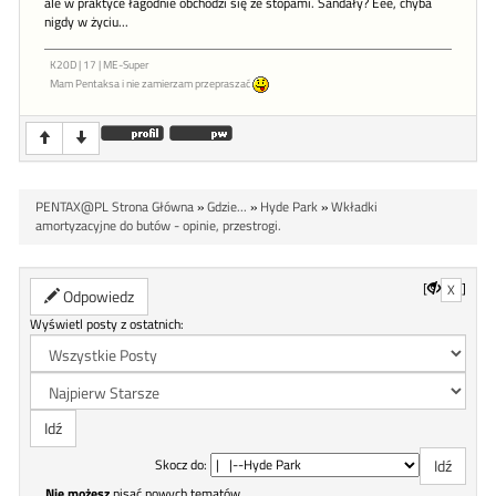
ale w praktyce łagodnie obchodzi się ze stopami. Sandały? Eee, chyba
nigdy w życiu...
K20D | 17 | ME-Super
Mam Pentaksa i nie zamierzam przepraszać
PENTAX@PL Strona Główna
»
Gdzie...
»
Hyde Park
»
Wkładki
amortyzacyjne do butów - opinie, przestrogi.
[
]
X
Odpowiedz
Wyświetl posty z ostatnich:
Skocz do:
Nie możesz
pisać nowych tematów