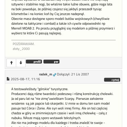
sztywno i stabilnie nogi, bo właśnie takie luźne obuwie, gdzie noga lata
na boki powoduje, że później czujesz się jakbyś przeszedł tysiąc
kilometrów i na koniec koń by Cię jeszcze nadepnął.
Obecnie masz dostępne sporo modeli butów wojskowych (chwytliwie
dzielone na taktyczne i combat) a także ich cywile odpowiedniki np
Merrell MOAB 2. Po prostu przyglądnij się modelom a później przymierz i
wybierz te które Ci pasują najlepiej.
POZDRAWIAM.
zloty_2000
radek_m
Dołączył: 21 Lis 2007
2025-08-17, 11:16
A testowałeśbuty "górskie" turystyczne.
Producenci dają różne twardości podeszwy i różną konstrukcję cholewki.
Ja od paru lat na "nie zimę"uwielbiam Scarpy. Pierwsze założenie
wrażenie: są jak papcie lub skarpetki. U mnie w domu ten sam model
pasuje też Córce i Żonie. Ale syn woli innej firmy. Ale on też częściej
chadza w góry w zmimniejszym czasie i woli inną cholewkę - całą z
nubuku. NAsze mają sporo wstawek tekstylnych.
Ale nie ma jednego modelu dla każdego i trzeba znaleźć te swoje -