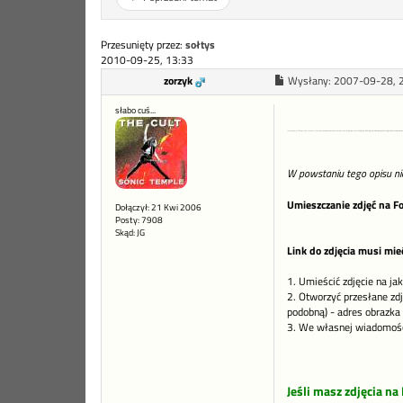
Przesunięty przez:
sołtys
2010-09-25, 13:33
zorzyk
Wysłany:
2007-09-28, 
słabo cuś...
<meta name="Keywords" content="zamieszczanie, zamieścić, umieścić, wstawić zdjęcie, wstawić zdjęcia, wkleić zdjęcie, wkleić zdjęcia, dodać zdjęcie, dodać zdjęcia, dod
W powstaniu tego opisu nie 
Umieszczanie zdjęć na F
Dołączył: 21 Kwi 2006
Posty: 7908
Skąd: JG
Link do zdjęcia musi mieć
1. Umieścić zdjęcie na ja
2. Otworzyć przesłane zd
podobną) - adres obrazka 
3. We własnej wiadomości
Jeśli masz zdjęcia na 