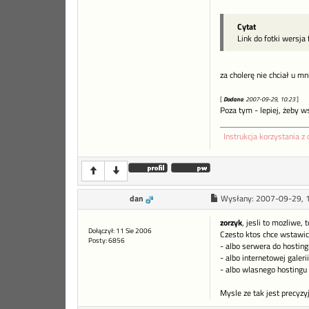
Cytat
Link do fotki wersja 
za cholerę nie chciał u mn
[
Dodano
: 2007-09-29, 10:23
]
Poza tym - lepiej, żeby 
Instrukcja korzystania z 
dan
Wysłany:
2007-09-29, 
zorzyk
, jesli to mozliwe,
Dołączył: 11 Sie 2006
Czesto ktos chce wstawic 
Posty: 6856
- albo serwera do hosting
- albo internetowej galerii
- albo wlasnego hostingu
Mysle ze tak jest precyzy