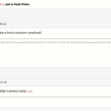
ebny
jest w Hyde Parku:
09:52
, ale w końcu straciłem cierpliwość
 SDM, DA 18-55 (w pudełku), DA 50-200, A 50/f1.7, FA 50/f1.4, FA 28-105, FA 80-320 (na chorobowym), Cosina 100
10:19
zdjęć z picassy czytaj
tutaj