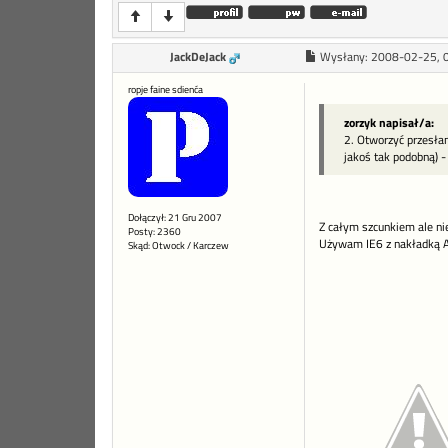
JackDeJack
Wysłany:
2008-02-25, 
ropje faine sdienća
zorzyk napisał/a:
2. Otworzyć przesła
jakoś tak podobną) -
Dołączył: 21 Gru 2007
Z całym szcunkiem ale nie
Posty: 2360
Używam IE6 z nakładką
Skąd: Otwock / Karczew