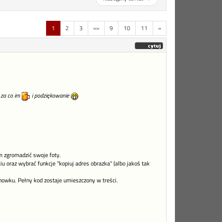
1
2
3
«»
9
10
11
»
 za co im
i podziękowanie
am zgromadzić swoje foty.
oraz wybrać funkcje "kopiuj adres obrazka" (albo jakoś tak
howku. Pełny kod zostaje umieszczony w treści.