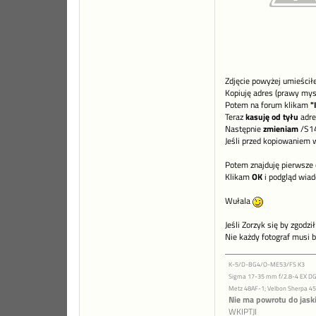
Zdjęcie powyżej umieścił
Kopiuję adres (prawy mysz
Potem na forum klikam
"
Teraz
kasuję od tyłu
adre
Następnie
zmieniam
/S14
Jeśli przed kopiowaniem
Potem znajduję pierwsze
Klikam
OK
i podgląd wiad
Wułala
Jeśli Zorzyk się by zgodz
Nie każdy fotograf musi b
K-5/D-BG4/O-ME53/FS K3
Sigma 17-35 mm f/2.8-4 EX DG 
Metz 48AF-1; Velbon Sherpa 4
Nie ma powrotu do jaski
WKIPTJI