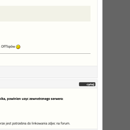
0% OffTopów
nika, powinien uzyc zewnetrznego serwera
:
rze jest potrzebna do linkowania zdjec na forum.