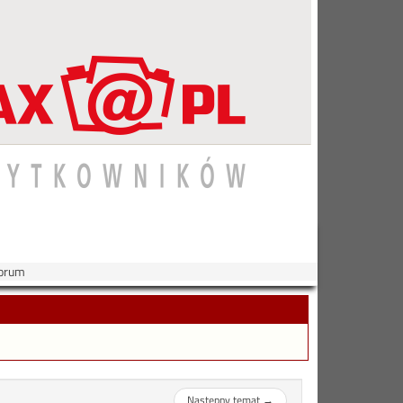
Forum
Następny temat
→