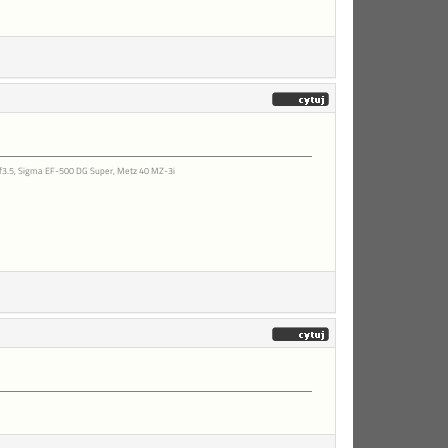
/f3.5, Sigma EF-500 DG Super, Metz 40 MZ-3i