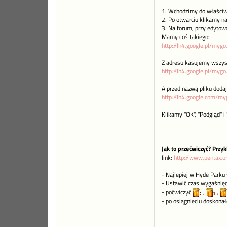
1. Wchodzimy do właściw
2. Po otwarciu klikamy n
3. Na forum, przy edytow
Mamy coś takiego:
http://lh4.google.pl/myg
Z adresu kasujemy wszyst
http://lh4.google.pl/mygo
A przed nazwą pliku doda
http://lh4.google.com/myg
Klikamy "OK", "Podgląd" i 
Jak to przećwiczyć?
Przyk
link:
http://www.pentax.o
- Najlepiej w Hyde Park
- Ustawić czas wygaśnięci
- poćwiczyć
,
,
- po osiągnieciu doskona