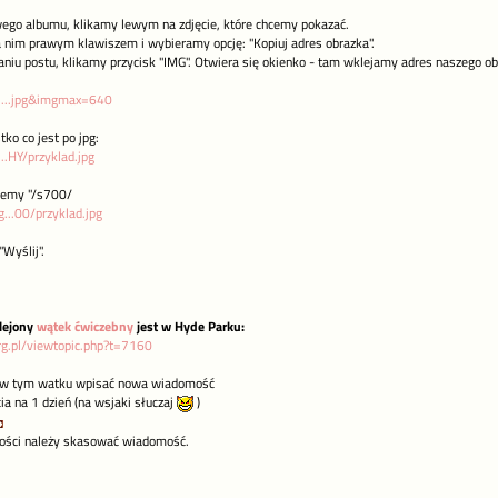
ego albumu, klikamy lewym na zdjęcie, które chcemy pokazać.
a nim prawym klawiszem i wybieramy opcję: "Kopiuj adres obrazka".
aniu postu, klikamy przycisk "IMG". Otwiera się okienko - tam wklejamy adres naszego ob
o....jpg&imgmax=640
ko co jest po jpg:
...HY/przyklad.jpg
jemy "/s700/
...00/przyklad.jpg
"Wyślij".
lejony
wątek ćwiczebny
jest w Hyde Parku:
rg.pl/viewtopic.php?t=7160
u w tym watku wpisać nowa wiadomość
a na 1 dzień (na wsjaki słuczaj
)
łości należy skasować wiadomość.