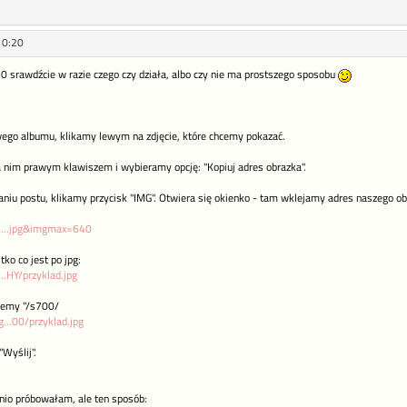
10:20
 srawdźcie w razie czego czy działa, albo czy nie ma prostszego sposobu
ego albumu, klikamy lewym na zdjęcie, które chcemy pokazać.
a nim prawym klawiszem i wybieramy opcję: "Kopiuj adres obrazka".
aniu postu, klikamy przycisk "IMG". Otwiera się okienko - tam wklejamy adres naszego ob
o....jpg&imgmax=640
ko co jest po jpg:
...HY/przyklad.jpg
jemy "/s700/
...00/przyklad.jpg
"Wyślij".
tnio próbowałam, ale ten sposób: