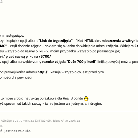
em następująco.
y i kopiuj) z opcji album
"Link do tego zdjęcia"
- "
Kod HTML do umieszczenia w witrynie
IMG"
- czyli dodanie zdjęcia - otwiera się okienko do wklejenia adresu zdjęcia. Wklejam
Ct
su wszystko do nazwy pliku - w moim przypadku wszystko po picasacopy.jpg
4/ przed nazwą pliku na
/S700/
 w opcji albumu wybierzemy
rozmiar zdjęcia "Duże 700 pikseli"
linijkę powyżej można po
 od prawej/końca adresu
http://
i kasuję wszystko co jest przed tym.
omości dla pewności.
ił to może zrobić instrukcję obrazkową dla Real Bloonde
yć specem od takich rzeczy - ja nie jestem ani jednym, ani drugim.
ASP, Sigma 24-70 mm f/2.8 EX IF DG HSM, Tokina AF 70-210 f/4.5
50R
ń. Jest nas za dużo.