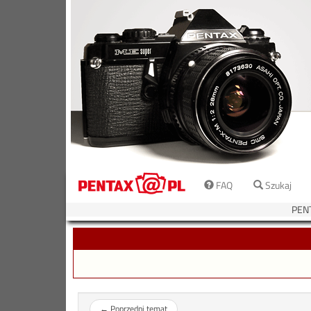
FAQ
Szukaj
PEN
←
Poprzedni temat