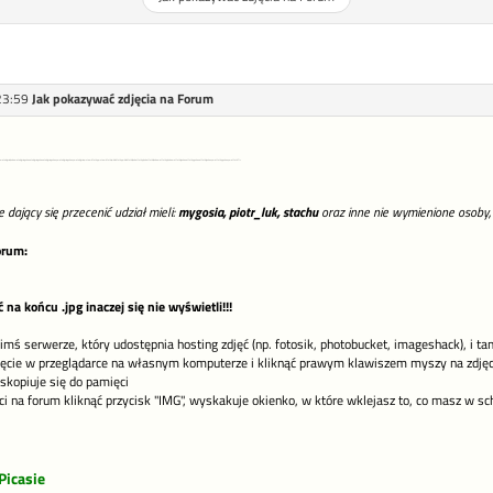
23:59
Jak pokazywać zdjęcia na Forum
awać zdjęcie, dodawać zdjęcia, pokazać zdjęcie, pokazać zdjęcia, pokazywać zdjęcie, pokazywać zdjęcia, wstawić fotkę, wstawić fotki, wkleić fotkę, wkleić fotki, dodać fotkę, dodać fotki, dodawać fotkę, dodawać fotki, pokazać fotkę, pokazać fotki,pokazywać fotkę, pokazywać fotki" />
dający się przecenić udział mieli:
mygosia, piotr_luk, stachu
oraz inne nie wymienione osoby,
orum:
 na końcu .jpg inaczej się nie wyświetli!!!
kimś serwerze, który udostępnia hosting zdjęć (np. fotosik, photobucket, imageshack), i t
jęcie w przeglądarce na własnym komputerze i kliknąć prawym klawiszem myszy na zdjęciu 
skopiuje się do pamięci
 na forum kliknąć przycisk "IMG", wyskakuje okienko, w które wklejasz to, co masz w sc
Picasie