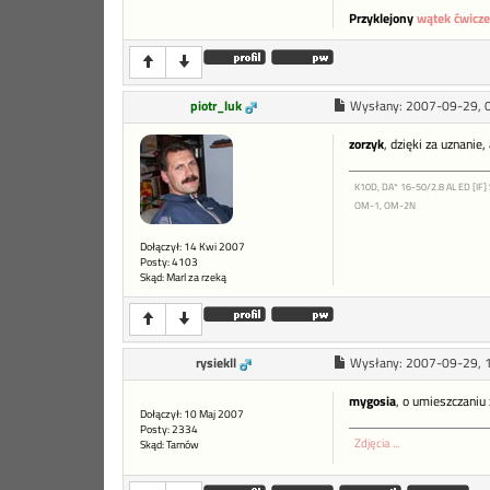
Przyklejony
wątek ćwicz
piotr_luk
Wysłany:
2007-09-29, 
zorzyk
, dzięki za uznanie
K10D, DA* 16-50/2.8 AL ED [IF]
OM-1, OM-2N
Dołączył: 14 Kwi 2007
Posty: 4103
Skąd: Marl za rzeką
rysiekll
Wysłany:
2007-09-29, 
mygosia
, o umieszczaniu 
Dołączył: 10 Maj 2007
Posty: 2334
Zdjęcia ...
Skąd: Tarnów