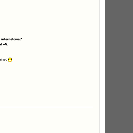
 internetowej"
rl +V
.
minąć