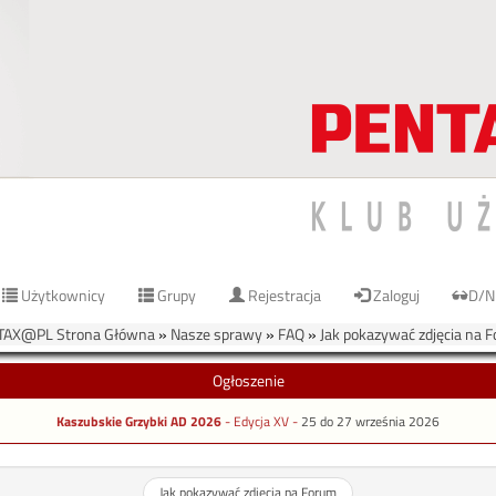
Użytkownicy
Grupy
Rejestracja
Zaloguj
D/N
TAX@PL Strona Główna
»
Nasze sprawy
»
FAQ
»
Jak pokazywać zdjęcia na 
Ogłoszenie
Kaszubskie Grzybki AD 2026
- Edycja XV -
25 do 27 września 2026
Jak pokazywać zdjęcia na Forum