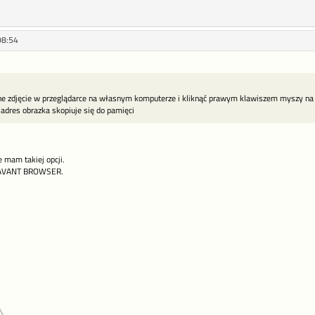
08:54
ne zdjęcie w przeglądarce na własnym komputerze i kliknąć prawym klawiszem myszy na zd
 adres obrazka skopiuje się do pamięci
 mam takiej opcji.
 AVANT BROWSER.