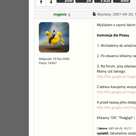
mygosia
Wysłany:
2007-09-29, 
Myślałam o czymś takim 0
Instrukcja dla Picasy
1. Wchodzimy do właściw
2. Po otwarciu klikamy n
Dołączyła: 19 Kwi 2006
Posty: 16307
3. Na forum, przy edytow
Mamy coś takiego:
http://lh4.google.pl/myg
Z adresu kasujemy wszyst
http://lh4.google.pl/mygo
A przed nazwą pliku doda
http://lh4.google.com/myg
Klikamy "OK", "Podgląd" i 
[
Dodano
: 2007-09-29, 10:21
]
rysiekll
, takwłaśnie osta