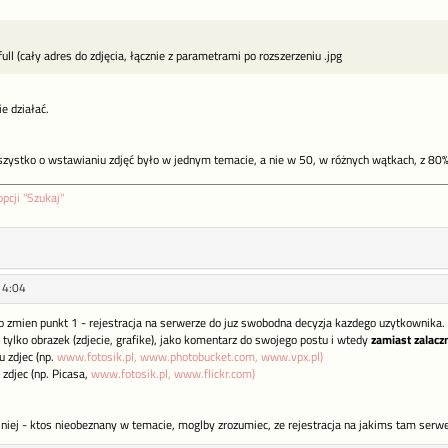
full (cały adres do zdjęcia, łącznie z parametrami po rozszerzeniu .jpg
ie działać.
wszystko o wstawianiu zdjęć było w jednym temacie, a nie w 50, w różnych wątkach, z 8
opcji "Szukaj"
14:04
 to zmien punkt 1 - rejestracja na serwerze do juz swobodna decyzja kazdego uzytkownika.
tylko obrazek (zdjecie, grafike), jako komentarz do swojego postu i wtedy
zamiast zalacz
u zdjec (np.
www.fotosik.pl,
www.photobucket.com,
www.vpx.pl)
 zdjec (np. Picasa,
www.fotosik.pl,
www.flickr.com)
jniej - ktos nieobeznany w temacie, moglby zrozumiec, ze rejestracja na jakims tam serwe