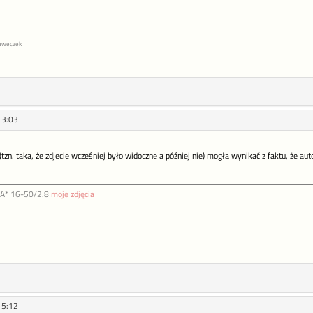
abaweczek
13:03
(tzn. taka, że zdjecie wcześniej było widoczne a później nie) mogła wynikać z faktu, że aut
DA* 16-50/2.8
moje zdjęcia
15:12