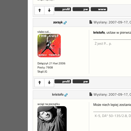
zorzyk
Wysłany:
2007-09-17, 
słabo cuś...
kristofo
, ustaw w pierwsz
Ż jest P... p.
Dołączył: 21 Kwi 2006
Posty: 7908
Skąd: JG
kristofo
Wysłany:
2007-09-17, 
wciąż na początku
Może niech lepiej zostani
K-5, DA* 50-135/2.8, 