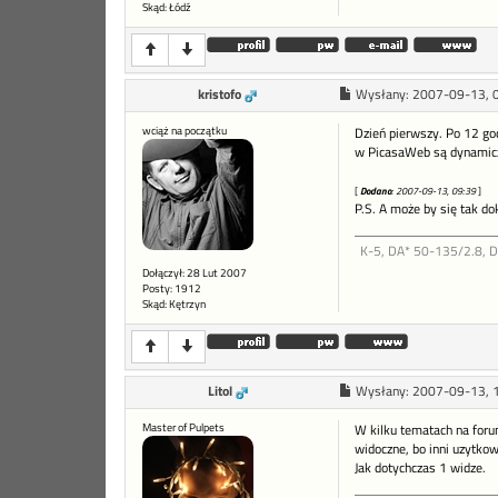
Skąd: Łódź
kristofo
Wysłany:
2007-09-13, 
wciąż na początku
Dzień pierwszy. Po 12 godz
w PicasaWeb są dynamiczn
[
Dodano
: 2007-09-13, 09:39
]
P.S. A może by się tak d
K-5, DA* 50-135/2.8, 
Dołączył: 28 Lut 2007
Posty: 1912
Skąd: Kętrzyn
Litol
Wysłany:
2007-09-13, 
Master of Pulpets
W kilku tematach na forum
widoczne, bo inni uzytkow
Jak dotychczas 1 widze.