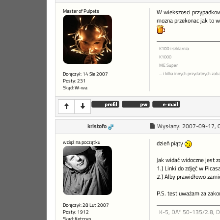
Master of Pulpets
W wiekszosci przypadkow pe
mozna przekonac jak to wl
K10D i szklarnia
K1000
ME Super
Dołączył: 14 Sie 2007
... i kilka innych przydatnych z
Posty: 231
Skąd: W-wa
kristofo
Wysłany:
2007-09-17, 
wciąż na początku
dzień piąty
Jak widać widoczne jest z
1.) Linki do zdjęć w Pica
2.) Alby prawidłowo zamie
P.S. test uważam za zakońc
Dołączył: 28 Lut 2007
K-5, DA* 50-135/2.8, 
Posty: 1912
Skąd: Kętrzyn