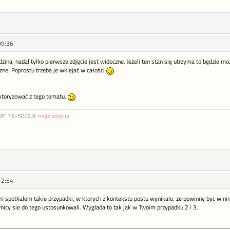
09:36
ina, nadal tylko pierwsze zdjęcie jest widoczne. Jeżeli ten stan się utrzyma to będzie moż
e. Poprostu trzeba je wklejać w całości
oktoryzować z tego tematu.
DA* 16-50/2.8
moje zdjęcia
12:54
 spotkalem takie przypadki, w ktorych z kontekstu postu wynikalo, ze powinny byc w nim 
nicy sie do tego ustosunkowali. Wyglada to tak jak w Twoim przypadku 2 i 3.