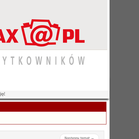
jęć
Następny temat
→