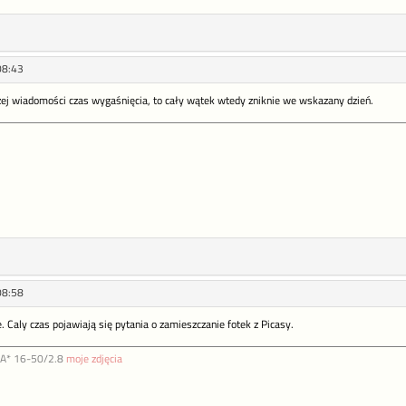
08:43
ej wiadomości czas wygaśnięcia, to cały wątek wtedy zniknie we wskazany dzień.
08:58
e. Caly czas pojawiają się pytania o zamieszczanie fotek z Picasy.
DA* 16-50/2.8
moje zdjęcia