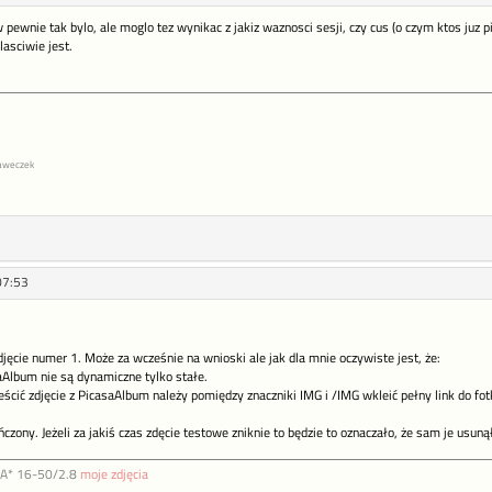
wnie tak bylo, ale moglo tez wynikac z jakiz waznosci sesji, czy cus (o czym ktos juz pisal
asciwie jest.
abaweczek
07:53
djęcie numer 1. Może za wcześnie na wnioski ale jak dla mnie oczywiste jest, że:
saAlbum nie są dynamiczne tylko stałe.
ścić zdjęcie z PicasaAlbum należy pomiędzy znaczniki IMG i /IMG wkleić pełny link do fotk
zony. Jeżeli za jakiś czas zdęcie testowe zniknie to będzie to oznaczało, że sam je usunął
DA* 16-50/2.8
moje zdjęcia