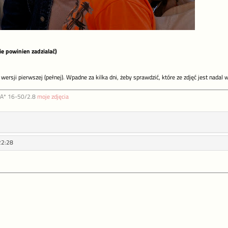
ie powinien zadzialać)
 wersji pierwszej (pełnej). Wpadne za kilka dni, żeby sprawdzić, które ze zdjęć jest nadal
DA* 16-50/2.8
moje zdjęcia
22:28