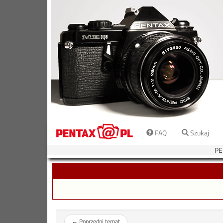
FAQ
Szukaj
PE
←
Poprzedni temat