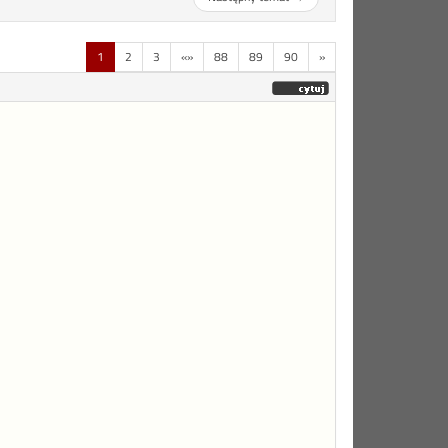
1
2
3
«»
88
89
90
»