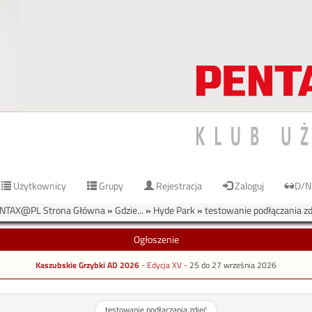
Użytkownicy
Grupy
Rejestracja
Zaloguj
D/N
NTAX@PL Strona Główna
»
Gdzie...
»
Hyde Park
»
testowanie podłączania zd
Ogłoszenie
Kaszubskie Grzybki AD 2026
- Edycja XV -
25 do 27 września 2026
testowanie podłączania zdjęć