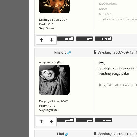
K10D i szklarnia
K1000
ME Super
... i kilka innych przydatnych z
Dołączył: 14 Sie 2007
Posty: 231
Skąd: W-wa
kristofo
Wysłany:
2007-09-13, 
wciąż na początku
Litol
,
Sytuacja, którą opisujesz 
nieistniejącego pliku.
K-5, DA* 50-135/2.8, 
Dołączył: 28 Lut 2007
Posty: 1912
Skąd: Kętrzyn
Litol
Wysłany:
2007-09-13, 